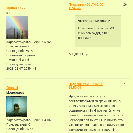
Поделиться
2017-02-06
26
Ирина2222
15:47:46
КТ
susna написал(а):
Слышала что летом М3
снимать будут, это
правда?
Зарегистрирован
: 2016-05-02
Приглашений:
0
Сообщений:
3015
Вроде бы, да.
Провел на форуме:
1 месяц 6 дней
Последний визит:
2023-01-07 20:54:43
Поделиться
2017-02-06
27
Olga14
15:50:06
Модератор
Ир,для меня то,что дети
расплачиваются за грехи отцов- в
этом уже карма,заложенная их
родителями. Ни Игорь,ни Катя- не
виноваты никаким боком,в том ,что
Зарегистрирован
: 2015-04-06
насовершали их отцы,но они за это
Приглашений:
0
уже отвечают. Папы наплели узоров с
Сообщений:
3579
узелками,дети распутывают. И