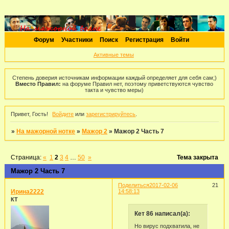
Форум
Участники
Поиск
Регистрация
Войти
Активные темы
Степень доверия источникам информации каждый определяет для себя сам;)
Вместо Правил:
на форуме Правил нет, поэтому приветствуются чувство
такта и чувство меры)
Привет, Гость!
Войдите
или
зарегистрируйтесь
.
»
На мажорной нотке
»
Мажор 2
»
Мажор 2 Часть 7
Страница:
«
1
2
3
4
…
50
»
Тема закрыта
Мажор 2 Часть 7
Поделиться
2017-02-06
21
Ирина2222
14:58:13
КТ
Кет 86 написал(а):
Но вирус подхватила, не