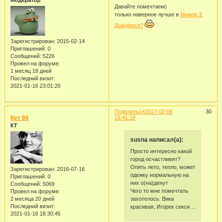
Давайте помечтаем)
только наверное лучше в
Мажор 3.
Дождёмся?
Зарегистрирован
: 2015-02-14
Приглашений:
0
Сообщений:
5226
Провел на форуме:
1 месяц 18 дней
Последний визит:
2021-01-16 23:01:20
Поделиться
2017-02-06
30
Кет 86
16:41:18
КТ
susna написал(а):
Просто интересно какой
город осчастливят?
Опять лето, тепло, может
Зарегистрирован
: 2016-07-16
одежку нормальную на
Приглашений:
0
них о(на)денут
Сообщений:
5069
Чего то мне помечтать
Провел на форуме:
захотелось: Вика
2 месяца 20 дней
Последний визит:
красивая, Игорек секси ...
2021-01-16 18:30:45