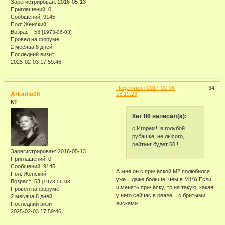
Зарегистрирован
: 2016-05-13
Приглашений:
0
Сообщений:
9145
Пол:
Женский
Возраст:
53
[1973-06-03]
Провел на форуме:
2 месяца 8 дней
Последний визит:
2025-02-03 17:59:46
Поделиться
2017-02-06
34
Arkadia06
18:19:23
КТ
Кет 86 написал(а):
с Игорем!, в голубой
рубашке, не лысого,
рейтинг будет 50!!!
Зарегистрирован
: 2016-05-13
Приглашений:
0
Сообщений:
9145
А мне он с причёской М2 полюбился
Пол:
Женский
уже... даже больше, чем в М1:)) Если
Возраст:
53
[1973-06-03]
и менять причёску, то на такую, какая
Провел на форуме:
у него сейчас в реале... с бритыми
2 месяца 8 дней
висками...
Последний визит:
2025-02-03 17:59:46