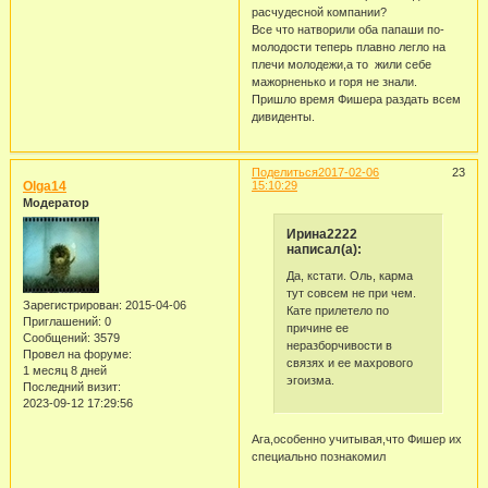
расчудесной компании?
Все что натворили оба папаши по-
молодости теперь плавно легло на
плечи молодежи,а то жили себе
мажорненько и горя не знали.
Пришло время Фишера раздать всем
дивиденты.
Поделиться
2017-02-06
23
Olga14
15:10:29
Модератор
Ирина2222
написал(а):
Да, кстати. Оль, карма
тут совсем не при чем.
Зарегистрирован
: 2015-04-06
Кате прилетело по
Приглашений:
0
причине ее
Сообщений:
3579
неразборчивости в
Провел на форуме:
связях и ее махрового
1 месяц 8 дней
эгоизма.
Последний визит:
2023-09-12 17:29:56
Ага,особенно учитывая,что Фишер их
специально познакомил