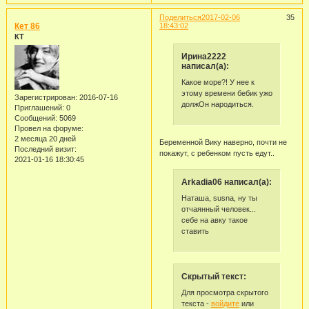
Поделиться
2017-02-06
35
Кет 86
18:43:02
КТ
Ирина2222
написал(а):
Какое море?! У нее к
этому времени бебик ужо
Зарегистрирован
: 2016-07-16
должОн народиться.
Приглашений:
0
Сообщений:
5069
Провел на форуме:
2 месяца 20 дней
Беременной Вику наверно, почти не
Последний визит:
покажут, с ребенком пусть едут..
2021-01-16 18:30:45
Arkadia06 написал(а):
Наташа, susna, ну ты
отчаянный человек...
себе на авку такое
ставить
Скрытый текст:
Для просмотра скрытого
текста -
войдите
или