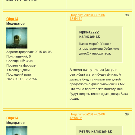
Поделиться
2017-02-06
38
Olga14
18:54:12
Модератор
Ирина2222
написал(а):
Какое море?! У нее к
этому времени бебик ужо
Зарегистрирован
: 2015-04-06
должОн народиться.
Приглашений:
0
Сообщений:
3579
Провел на форуме:
А может начнут летом (август-
1 месяц 8 дней
Последний визит:
сентябрь) и это и будет финал. А
2023-09-12 17:29:56
дальше будут снимать зиму,чтоб
продолжить с финальной сцены М2.
Что-то не верится,что полгода все
будут сидеть тихо и ждать,погда Вика
родит.
Поделиться
2017-02-06
39
Olga14
18:58:05
Модератор
Кет 86 написал(а):