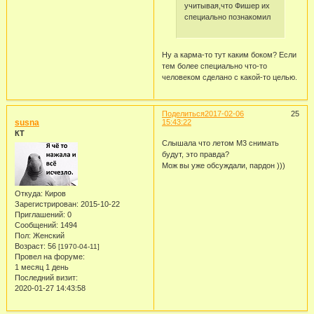
учитывая,что Фишер их
специально познакомил
Ну а карма-то тут каким боком? Если
тем более специально что-то
человеком сделано с какой-то целью.
Поделиться
2017-02-06
25
susna
15:43:22
КТ
Слышала что летом М3 снимать
будут, это правда?
Мож вы уже обсуждали, пардон )))
Откуда:
Киров
Зарегистрирован
: 2015-10-22
Приглашений:
0
Сообщений:
1494
Пол:
Женский
Возраст:
56
[1970-04-11]
Провел на форуме:
1 месяц 1 день
Последний визит:
2020-01-27 14:43:58