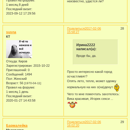
Провел на форуме:
неизвестно, удастся ли?
1 месяц 8 дней
Последний визит:
2023-09-12 17:29:56
Поделиться
2017-02-06
28
susna
15:58:27
КТ
Ирина2222
написал(а):
Вроде бы, да.
Откуда:
Киров
Зарегистрирован
: 2015-10-22
Приглашений:
0
Просто интересно какой город
Сообщений:
1494
осчастливят?
Пол:
Женский
Опять лето, тепло, может одежку
Возраст:
56
[1970-04-11]
нормальную на них о(на)денут
Провел на форуме:
1 месяц 1 день
Чего то мне помечтать захотелось:
Последний визит:
Вика красивая, Игорек секси ...
2020-01-27 14:43:58
Поделиться
2017-02-06
29
Бармалейка
16:02:20
Модератор