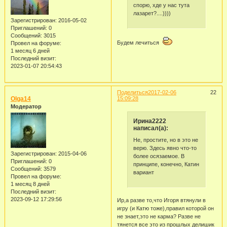
спорю, хде у нас тута
лазарет?....))))
Зарегистрирован
: 2016-05-02
Приглашений:
0
Сообщений:
3015
Будем лечиться
Провел на форуме:
1 месяц 6 дней
Последний визит:
2023-01-07 20:54:43
Поделиться
2017-02-06
22
Olga14
15:09:28
Модератор
Ирина2222
написал(а):
Не, простите, но в это не
верю. Здесь явно что-то
Зарегистрирован
: 2015-04-06
более осязаемое. В
Приглашений:
0
принципе, конечно, Катин
Сообщений:
3579
вариант
Провел на форуме:
1 месяц 8 дней
Последний визит:
2023-09-12 17:29:56
Ир,а разве то,что Игоря втянули в
игру (и Катю тоже),правил которой он
не знает,это не карма? Разве не
тянется все это из прошлых делишик