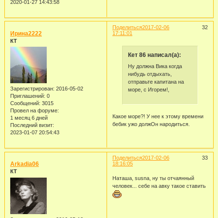
2020-01-27 14:43:58
Поделиться
2017-02-06
32
Ирина2222
17:11:01
КТ
Кет 86 написал(а):
Ну должна Вика когда
нибудь отдыхать,
отправьте капитана на
Зарегистрирован
: 2016-05-02
море, с Игорем!,
Приглашений:
0
Сообщений:
3015
Провел на форуме:
Какое море?! У нее к этому времени
1 месяц 6 дней
бебик ужо должОн народиться.
Последний визит:
2023-01-07 20:54:43
Поделиться
2017-02-06
33
Arkadia06
18:16:05
КТ
Наташа, susna, ну ты отчаянный
человек... себе на авку такое ставить