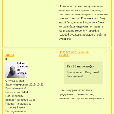
Не говори, тут как -то щелкала по
каналам, и раз, сериал, Карина, в
цветном летнем, модном костюмчике,
глаз не отвести!! Красотка, вот Вику
такой бы сделали! Ну должна Вика
когда нибудь отдыхать, отправьте
капитана на море, с Игорем!, в
голубой рубашке, не лысого, рейтинг
будет 50!!!
Поделиться
2017-02-06
31
susna
16:48:33
КТ
Кет 86 написал(а):
Красотка, вот Вику такой
бы сделали!
Откуда:
Киров
Зарегистрирован
: 2015-10-22
Приглашений:
0
Если содержание не могут
Сообщений:
1494
придумать, то хоть бы над
Пол:
Женский
внешностью героев не издевались.
Возраст:
56
[1970-04-11]
Провел на форуме:
1 месяц 1 день
Последний визит: