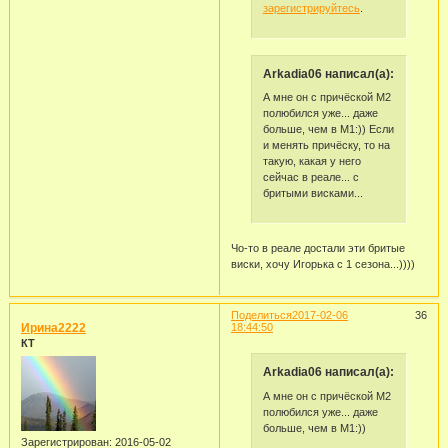
зарегистрируйтесь
.
Arkadia06 написал(а):
А мне он с причёской М2
полюбился уже... даже
больше, чем в М1:)) Если
и менять причёску, то на
такую, какая у него
сейчас в реале... с
бритыми висками...
Чо-то в реале достали эти бритые
виски, хочу Игорька с 1 сезона...))))
Поделиться
2017-02-06
36
Ирина2222
18:44:50
КТ
Arkadia06 написал(а):
А мне он с причёской М2
полюбился уже... даже
больше, чем в М1:))
Зарегистрирован
: 2016-05-02