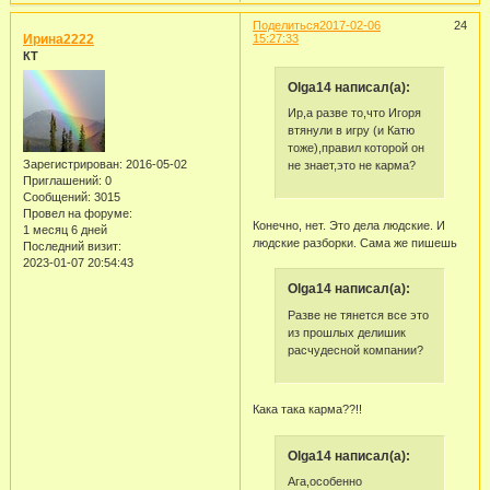
Поделиться
2017-02-06
24
Ирина2222
15:27:33
КТ
Olga14 написал(а):
Ир,а разве то,что Игоря
втянули в игру (и Катю
тоже),правил которой он
Зарегистрирован
: 2016-05-02
не знает,это не карма?
Приглашений:
0
Сообщений:
3015
Провел на форуме:
Конечно, нет. Это дела людские. И
1 месяц 6 дней
людские разборки. Сама же пишешь
Последний визит:
2023-01-07 20:54:43
Olga14 написал(а):
Разве не тянется все это
из прошлых делишик
расчудесной компании?
Кака така карма??!!
Olga14 написал(а):
Ага,особенно