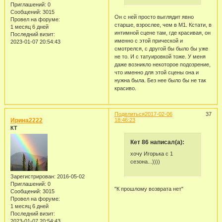
Приглашений:
0
Сообщений:
3015
Он с ней просто выглядит явно
Провел на форуме:
старше, взрослее, чем в М1. Кстати, в
1 месяц 6 дней
интимной сцене там, где красивая, он
Последний визит:
именно с этой прической и
2023-01-07 20:54:43
смотрелся, с другой бы было бы уже
не то. И с татуировкой тоже. У меня
даже возникло некоторое подозрение,
что именно для этой сцены она и
нужна была. Без нее было бы не так
красиво.
Поделиться
2017-02-06
37
Ирина2222
18:46:23
КТ
Кет 86 написал(а):
хочу Игорька с 1
сезона...))))
Зарегистрирован
: 2016-05-02
Приглашений:
0
"К прошлому возврата нет"
Сообщений:
3015
Провел на форуме:
1 месяц 6 дней
Последний визит:
2023-01-07 20:54:43