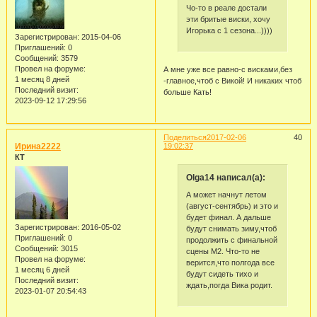
Чо-то в реале достали
эти бритые виски, хочу
Игорька с 1 сезона...))))
Зарегистрирован
: 2015-04-06
Приглашений:
0
Сообщений:
3579
Провел на форуме:
А мне уже все равно-с висками,без
1 месяц 8 дней
-главное,чтоб с Викой! И никаких чтоб
Последний визит:
больше Кать!
2023-09-12 17:29:56
Поделиться
2017-02-06
40
Ирина2222
19:02:37
КТ
Olga14 написал(а):
А может начнут летом
(август-сентябрь) и это и
будет финал. А дальше
Зарегистрирован
: 2016-05-02
будут снимать зиму,чтоб
Приглашений:
0
продолжить с финальной
Сообщений:
3015
сцены М2. Что-то не
Провел на форуме:
верится,что полгода все
1 месяц 6 дней
будут сидеть тихо и
Последний визит:
ждать,погда Вика родит.
2023-01-07 20:54:43