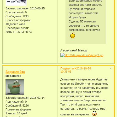
Если американцы своего
мажора все таки снимут,
Зарегистрирован
: 2015-06-25
ну очень интересно
Приглашений:
0
посмотреть каков там
Сообщений:
1193
Игорек будет.
Провел на форуме:
Судя по 50 оттенкам
10 дней 2 часа
серого я что то сильно
Последний визит:
сомневаюсь в их вкусе
2016-11-25 03:28:23
А если такой Мажор
Поделиться
2016-10-26
4
Бармалейка
10:38:05
Модератор
Думаю что у американцев будет ну
совсем не Игорёк - ни по внешнему
сходству, ни по характеру и манере
поведения. Ну и сюжет стопро
покорёжат, иначе тамошним
Зарегистрирован
: 2015-02-14
зрителям многое будет непонятно.
Приглашений:
0
Так что от Игорька если что и
Сообщений:
5226
останется, то мало. Поэтому мне
Провел на форуме:
1 месяц 18 дней
совсем не интересно