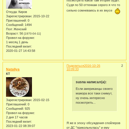
посмотреть каков там Игорек будет.
Судя по 50 оттенкам серого я что то
сильно сомневаюсь в их вкусе
Откуда:
Киров
Зарегистрирован
: 2015-10-22
Приглашений:
0
Сообщений:
1494
Пол:
Женский
Возраст:
56
[1970-04-11]
Провел на форуме:
1 месяц 1 день
Последний визит:
2020-01-27 14:43:58
Поделиться
2016-10-26
2
Nataliya
10:09:33
КТ
susna написал(а):
Если американцы своего
мажора все таки снимут,
ну очень интересно
Зарегистрирован
: 2015-02-15
посмотреть...
Приглашений:
0
Сообщений:
925
Провел на форуме:
2 дня 17 часов
Последний визит:
Я же в эпоху обсуждения спойлеров
2023-01-22 08:39:07
от ДС "прикольнулась" и ему