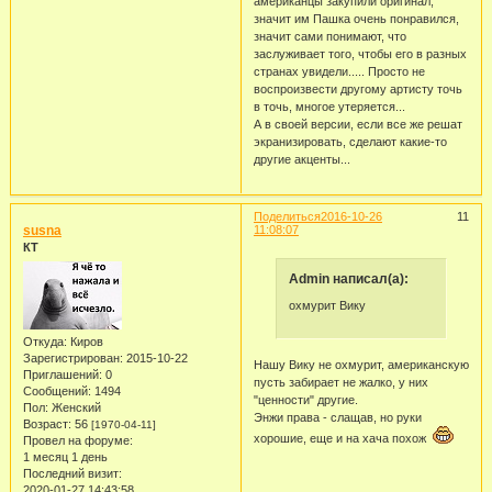
американцы закупили оригинал,
значит им Пашка очень понравился,
значит сами понимают, что
заслуживает того, чтобы его в разных
странах увидели..... Просто не
воспроизвести другому артисту точь
в точь, многое утеряется...
А в своей версии, если все же решат
экранизировать, сделают какие-то
другие акценты...
Поделиться
2016-10-26
11
susna
11:08:07
КТ
Admin написал(а):
охмурит Вику
Откуда:
Киров
Зарегистрирован
: 2015-10-22
Нашу Вику не охмурит, американскую
Приглашений:
0
пусть забирает не жалко, у них
Сообщений:
1494
"ценности" другие.
Пол:
Женский
Энжи права - слащав, но руки
Возраст:
56
[1970-04-11]
хорошие, еще и на хача похож
Провел на форуме:
1 месяц 1 день
Последний визит:
2020-01-27 14:43:58