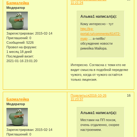
Бармалейка
11:21:24
Модератор
Альма1 написал(а):
Кому интересно - тут
http://kg-
Зарегистрирован
: 2015-02-14
portal.ru/comments/61472-
Приглашений:
0
majo
… a-netflix/
Сообщений:
5226
обсуждение новости
Провел на форуме:
римейка Майора.
1 месяц 18 дней
Последний визит:
2021-01-16 23:01:20
Интересно. Согласна с теми кто не
видит смысла в подобной переделке
чужого, когда от чужого остаётся
только лицензия.
Поделиться
2016-10-26
16
Бармалейка
11:23:37
Модератор
Альма1 написал(а):
Местами на ПП похож,
очень отдаленно, скорее
Зарегистрирован
: 2015-02-14
настроением.
Приглашений:
0