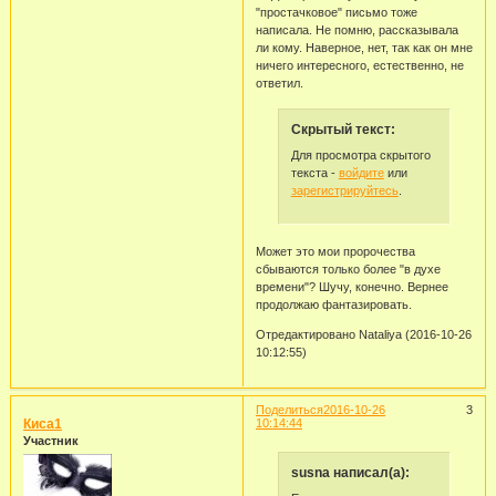
"простачковое" письмо тоже
написала. Не помню, рассказывала
ли кому. Наверное, нет, так как он мне
ничего интересного, естественно, не
ответил.
Скрытый текст:
Для просмотра скрытого
текста -
войдите
или
зарегистрируйтесь
.
Может это мои пророчества
сбываются только более "в духе
времени"? Шучу, конечно. Вернее
продолжаю фантазировать.
Отредактировано Nataliya (2016-10-26
10:12:55)
Поделиться
2016-10-26
3
Киса1
10:14:44
Участник
susna написал(а):