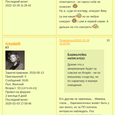
Последний визит:
отметаются - он такого себе не
2022-10-28 11:26:42
позволит
Ну и, судя по взгляду, охмурит Вику
(а она какая?
но он любую
охмурит
) уже в первой серии. А
дальше на что смотреть?
)
Поделиться
2016-10-26
10
Arkadia06
11:02:50
КТ
Бармалейка
написал(а):
Думаю что у
американцев будет ну
совсем не Игорёк - ни по
Зарегистрирован
: 2016-05-13
Приглашений:
0
внешнему сходству, ни
Сообщений:
9145
по характеру и манере
Пол:
Женский
поведения.
Возраст:
53
[1973-06-03]
Провел на форуме:
2 месяца 8 дней
Его другим не заменишь... Мимика,
Последний визит:
глаза.... Харизматичных может быть у
2025-02-03 17:59:46
них много, но за ПП ооочень
интересно наблюдать. Раз