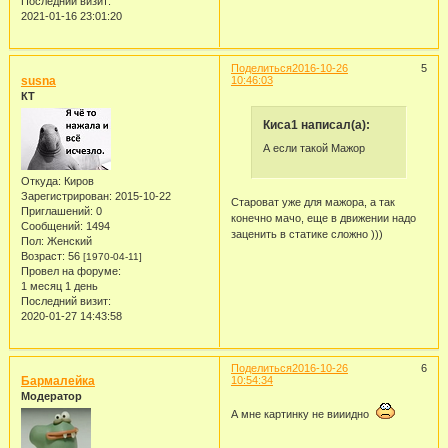
Последний визит:
2021-01-16 23:01:20
Поделиться
2016-10-26
5
susna
10:46:03
КТ
Киса1 написал(а):
А если такой Мажор
Откуда:
Киров
Зарегистрирован
: 2015-10-22
Староват уже для мажора, а так
Приглашений:
0
конечно мачо, еще в движении надо
Сообщений:
1494
заценить в статике сложно )))
Пол:
Женский
Возраст:
56
[1970-04-11]
Провел на форуме:
1 месяц 1 день
Последний визит:
2020-01-27 14:43:58
Поделиться
2016-10-26
6
Бармалейка
10:54:34
Модератор
А мне картинку не вииидно