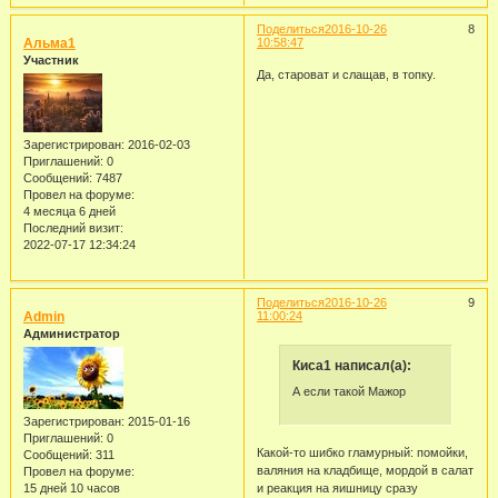
Поделиться
2016-10-26
8
Альма1
10:58:47
Участник
Да, староват и слащав, в топку.
Зарегистрирован
: 2016-02-03
Приглашений:
0
Сообщений:
7487
Провел на форуме:
4 месяца 6 дней
Последний визит:
2022-07-17 12:34:24
Поделиться
2016-10-26
9
Admin
11:00:24
Администратор
Киса1 написал(а):
А если такой Мажор
Зарегистрирован
: 2015-01-16
Приглашений:
0
Какой-то шибко гламурный: помойки,
Сообщений:
311
валяния на кладбище, мордой в салат
Провел на форуме:
и реакция на яишницу сразу
15 дней 10 часов