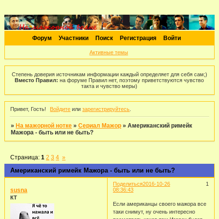
Форум
Участники
Поиск
Регистрация
Войти
Активные темы
Степень доверия источникам информации каждый определяет для себя сам;)
Вместо Правил:
на форуме Правил нет, поэтому приветствуются чувство
такта и чувство меры)
Привет, Гость!
Войдите
или
зарегистрируйтесь
.
»
На мажорной нотке
»
Сериал Мажор
»
Американский римейк
Мажора - быть или не быть?
Страница:
1
2
3
4
»
Американский римейк Мажора - быть или не быть?
Поделиться
2016-10-26
1
susna
08:36:43
КТ
Если американцы своего мажора все
таки снимут, ну очень интересно