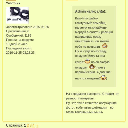
Участник
Admin написал(а):
Какой-то шибко
гламурный: помойки,
Зарегистрирован
: 2015-06-25
валяния на кладбище,
Приглашений:
0
мордой в салат и реакция
Сообщений:
1193
на яишницу сразу
Провел на форуме:
отметаются - он такого
10 дней 2 часа
себе не позволит
Последний визит:
Ну и, судя по взгляду,
2016-11-25 03:28:23
охмурит Вику (а она
какая?
но он любую
охмурит
) уже в
первой серии. А дальше
на что смотреть?
)
На страдания смотреть. С таким от
ревности помрешь.
Ну, это так в качестве обсуждения
фото , кобельвысшеймарки , но
глаза-тонешььььььььььь
Страница:
1
2
3
4
»