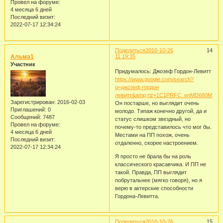
Провел на форуме:
4 месяца 6 дней
Последний визит:
2022-07-17 12:34:24
Поделиться
2016-10-26
14
Альма1
11:19:35
Участник
Придумалось: Джозеф Гордон-Левитт
https://www.google.com/search?
q=джозеф гордон
левитт&amp;rlz=1C1PRFC_enMD680MD680
Зарегистрирован
: 2016-02-03
Он постарше, но выглядит очень
Приглашений:
0
молодо. Типаж конечно другой, да и
Сообщений:
7487
статус слишком звездный, но
Провел на форуме:
почему-то представилось что мог бы.
4 месяца 6 дней
Местами на ПП похож, очень
Последний визит:
отдаленно, скорее настроением.
2022-07-17 12:34:24
Я просто не брала бы на роль
классического красавчика. И ПП не
такой. Правда, ПП выглядит
побрутальнее (мягко говоря), но я
верю в актерские способности
Гордона-Левитта.
Поделиться
2016-10-26
15