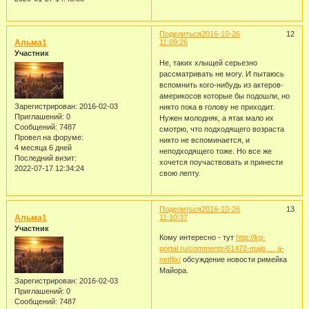
Поделиться
2016-10-26
12
Альма1
11:09:26
Участник
Не, таких хлыщей серьезно
рассматривать не могу. И пытаюсь
вспомнить кого-нибудь из актеров-
америкосов которые бы подошли, но
Зарегистрирован
: 2016-02-03
никто пока в голову не приходит.
Приглашений:
0
Нужен молодняк, а ятак мало их
Сообщений:
7487
смотрю, что подходящего возраста
Провел на форуме:
никто не вспоминается, и
4 месяца 6 дней
неподходящего тоже. Но все же
Последний визит:
хочется поучаствовать и принести
2022-07-17 12:34:24
свою лепту.
Поделиться
2016-10-26
13
Альма1
11:10:37
Участник
Кому интересно - тут
http://kg-
portal.ru/comments/61472-majo … a-
netflix/
обсуждение новости римейка
Майора.
Зарегистрирован
: 2016-02-03
Приглашений:
0
Сообщений:
7487