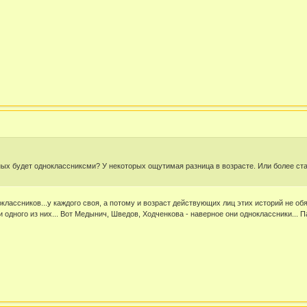
ных будет одноклассниксми? У некоторых ощутимая разница в возрасте. Или более ст
ноклассников...у каждого своя, а потому и возраст действующих лиц этих историй не о
 одного из них... Вот Медынич, Шведов, Ходченкова - наверное они одноклассники...