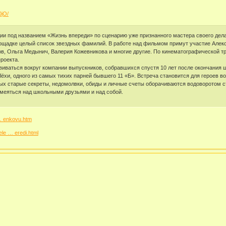
0jO/
ии под названием «Жизнь впереди» по сценарию уже признанного мастера своего дел
щадке целый список звездных фамилий. В работе над фильмом примут участие Алекс
в, Ольга Медынич, Валерия Кожевникова и многие другие. По кинематографической т
роекта.
виваться вокруг компании выпускников, собравшихся спустя 10 лет после окончания 
Лёхи, одного из самых тихих парней бывшего 11 «Б». Встреча становится для героев 
ых старые секреты, недомолвки, обиды и личные счеты оборачиваются водоворотом ст
меяться над школьными друзьями и над собой.
 … enkovu.htm
ele … eredi.html