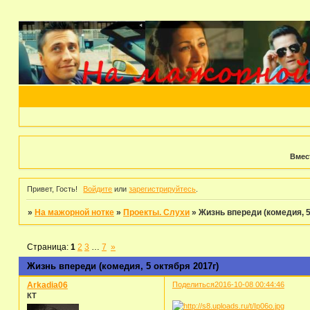
Вмес
Привет, Гость!
Войдите
или
зарегистрируйтесь
.
»
На мажорной нотке
»
Проекты. Слухи
»
Жизнь впереди (комедия, 5
Страница:
1
2
3
…
7
»
Жизнь впереди (комедия, 5 октября 2017г)
Arkadia06
Поделиться
2016-10-08 00:44:46
КТ