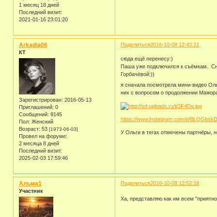
1 месяц 18 дней
Последний визит:
2021-01-16 23:01:20
Arkadia06
Поделиться
2016-10-08 12:43:21
КТ
сюда ещё перенесу:)
Паша уже подключился к съёмкам. Сни
Горбачёвой:))
я сначала посмотрела мини-видео Ольг
них с вопросом о продолжении Мажора
Зарегистрирован
: 2016-05-13
Приглашений:
0
Сообщений:
9145
https://www.instagram.com/p/BLQGbsk
Пол:
Женский
Возраст:
53
[1973-06-03]
У Ольги в тегах отмечены партнёры, но
Провел на форуме:
2 месяца 8 дней
Последний визит:
2025-02-03 17:59:46
Альма1
Поделиться
2016-10-08 12:52:18
Участник
Ха, представляю как им всем "приятно