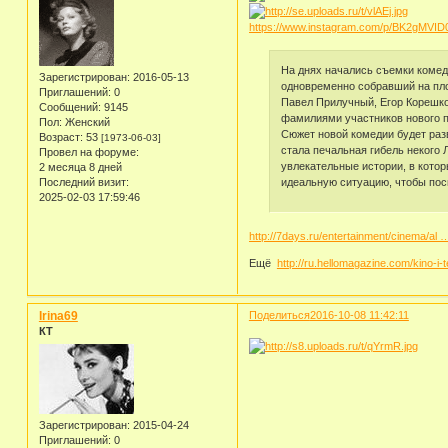
https://www.instagram.com/p/BK2gMVID
На днях начались съемки комед
Зарегистрирован
: 2016-05-13
одновременно собравший на пло
Приглашений:
0
Павел Прилучный, Егор Корешко
Сообщений:
9145
фамилиями участников нового п
Пол:
Женский
Сюжет новой комедии будет раз
Возраст:
53
[1973-06-03]
стала печальная гибель некого 
Провел на форуме:
увлекательные истории, в котор
2 месяца 8 дней
идеальную ситуацию, чтобы пос
Последний визит:
2025-02-03 17:59:46
http://7days.ru/entertainment/cinema/al
Ещё
http://ru.hellomagazine.com/kino-i-t
Irina69
Поделиться
2016-10-08 11:42:11
КТ
Зарегистрирован
: 2015-04-24
Приглашений:
0