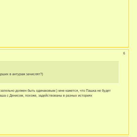
6
арших в антураж зачислят?)
бязательно должен быть одинаковым:) мне кажется, что Пашка не будет
 Паша с Денисом, похоже, задействованы в разных историях