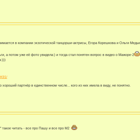
мается в компании экзотической танцорши-актрисы, Егора Корешкова и Ольги Медынич
и, а потом уже её фото увидела:) и тогда стал понятен вопрос в видео о Мажоре-2
:)))
DK91/
 хороший партнёр в единственном числе... кого из них имела в виду, не понятно.
" такое читать - все про Пашу и все про М2