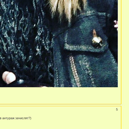
5
в антураж зачислят?)