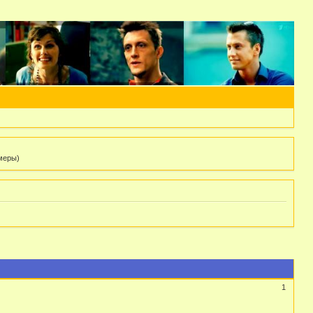
 меры)
1