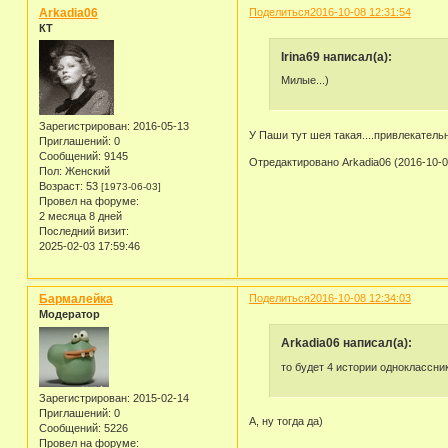
Arkadia06
Поделиться
2016-10-08 12:31:54
КТ
Irina69 написал(а):
Милые...)
Зарегистрирован
: 2016-05-13
У Паши тут шея такая....привлекательн
Приглашений:
0
Сообщений:
9145
Отредактировано Arkadia06 (2016-10-0
Пол:
Женский
Возраст:
53
[1973-06-03]
Провел на форуме:
2 месяца 8 дней
Последний визит:
2025-02-03 17:59:46
Бармалейка
Поделиться
2016-10-08 12:34:03
Модератор
Arkadia06 написал(а):
то будет 4 истории одноклассни
Зарегистрирован
: 2015-02-14
Приглашений:
0
А, ну тогда да)
Сообщений:
5226
Провел на форуме: