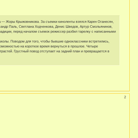
а — Жоры Крыжовникова. За съемки киноленты взялся Карен Оганесян,
андр Паль, Светлана Ходченкова, Денис Шведов, Артур Смольянинов,
радиции, перед началом съемок режиссер разбил тарелку с написанными
школы. Поводом для того, чтобы бывшие одноклассники встретились,
возможностью на короткое время вернуться в прошлое. Четыре
растей. Грустный повод отступает на задний план и превращается в
2