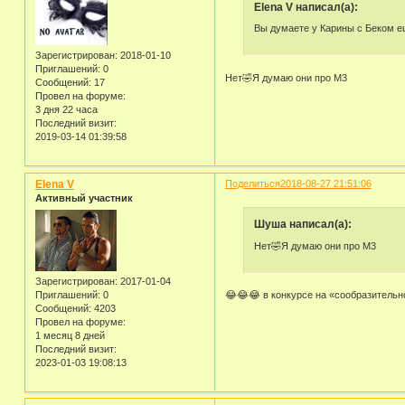
Elena V написал(а):
Вы думаете у Карины с Беком е
Зарегистрирован
: 2018-01-10
Приглашений:
0
Нет🤣Я думаю они про М3
Сообщений:
17
Провел на форуме:
3 дня 22 часа
Последний визит:
2019-03-14 01:39:58
Elena V
Поделиться
2018-08-27 21:51:06
Активный участник
Шуша написал(а):
Нет🤣Я думаю они про М3
Зарегистрирован
: 2017-01-04
Приглашений:
0
😂😂😂 в конкурсе на «сообразительн
Сообщений:
4203
Провел на форуме:
1 месяц 8 дней
Последний визит:
2023-01-03 19:08:13