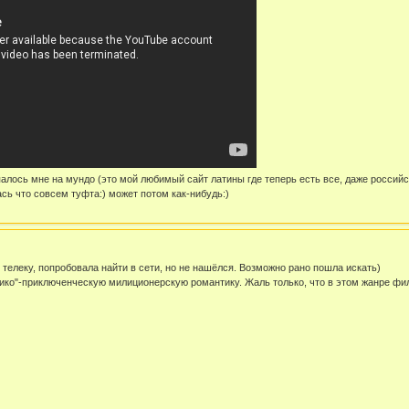
алось мне на мундо (это мой любимый сайт латины где теперь есть все, даже российс
сь что совсем туфта:) может потом как-нибудь:)
 телеку, попробовала найти в сети, но не нашёлся. Возможно рано пошла искать)
ико"-приключенческую милиционерскую романтику. Жаль только, что в этом жанре фил