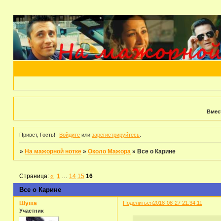
Вмес
Привет, Гость!
Войдите
или
зарегистрируйтесь
.
»
На мажорной нотке
»
Около Мажора
»
Все о Карине
Страница:
«
1
…
14
15
16
Все о Карине
Шуша
Поделиться
2018-08-27 21:34:11
Участник