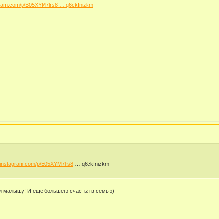
agram.com/p/B05XYM7lrs8 … q6ckfnizkm
.instagram.com/p/B05XYM7lrs8
… q6ckfnizkm
 и малышу! И еще большего счастья в семью)