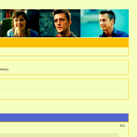
 меры)
301