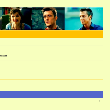
 меры)
1