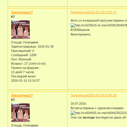
Звездочка17
Поделиться
2016-07-18 07:51:17
КТ
Фото со вчерашней прогулки Карины 
#10000шагов
#впитережить
Откуда:
Геленджик
Зарегистрирован
: 2016-01-30
Приглашений:
0
Сообщений:
1208
Пол:
Женский
Возраст:
27
[1999-03-06]
Провел на форуме:
12 дней 7 часов
Последний визит:
2020-01-10 13:19:37
Звездочка17
Поделиться
2016-07-18 07:55:26
КТ
16.07.2016.
Встреча Карины с одноклассницами.
Она так
молодо
выглядит,не дашь ей 
Откуда:
Геленджик