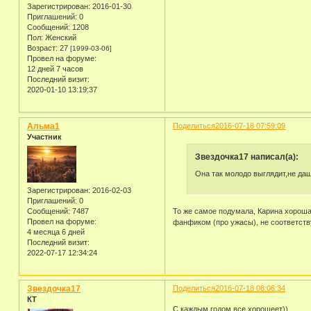
Зарегистрирован
: 2016-01-30
Приглашений:
0
Сообщений:
1208
Пол:
Женский
Возраст:
27
[1999-03-06]
Провел на форуме:
12 дней 7 часов
Последний визит:
2020-01-10 13:19:37
Альма1
Поделиться
2016-07-18 07:59:09
Участник
Звездочка17 написал(а):
Она так молодо выглядит,не даш
Зарегистрирован
: 2016-02-03
Приглашений:
0
Сообщений:
7487
То же самое подумала, Карина хороша
Провел на форуме:
фанфиком (про ужасы), не соответств
4 месяца 6 дней
Последний визит:
2022-07-17 12:34:24
Звездочка17
Поделиться
2016-07-18 08:06:34
КТ
С каждым годом все хорошеет))