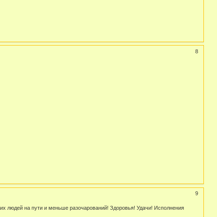
8
9
ших людей на пути и меньше разочарований! Здоровья! Удачи! Исполнения