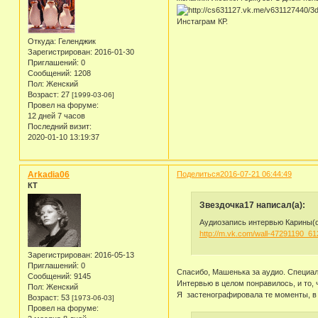
Инстаграм КР.
Откуда:
Геленджик
Зарегистрирован
: 2016-01-30
Приглашений:
0
Сообщений:
1208
Пол:
Женский
Возраст:
27
[1999-03-06]
Провел на форуме:
12 дней 7 часов
Последний визит:
2020-01-10 13:19:37
Arkadia06
Поделиться
2016-07-21 06:44:49
КТ
Звездочка17 написал(а):
Аудиозапись интервью Карины(оч
http://m.vk.com/wall-47291190_6
Зарегистрирован
: 2016-05-13
Приглашений:
0
Спасибо, Машенька за аудио. Специал
Сообщений:
9145
Интервью в целом понравилось, и то, ч
Пол:
Женский
Я застенографировала те моменты, в к
Возраст:
53
[1973-06-03]
Провел на форуме: