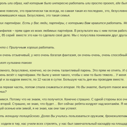
 роль или образ, над которым было интересно работать или просто проект, где был
мне повезло, это практически так всегда, но самая такая из последних, это, безуслов
ложившаяся наша. Безусловно, это такая семья.
их партнёрах. Есть у Вас люди, партнёры, с которыми Вам нравится работать. 
Панфилов – прям один из моих любимых партнёров. В результате мы с ним потом работа
 85 серий вместе это как-то сделало своё дело. Мы с полуслова понимаем друг друга
что с Прилучным хорошо работать.
н очень отзывчивый, у него очень богатая фантазия, он очень-очень, очень способный
 вот хулигана такого
емного, безусловно, конечно, но он очень талантливый парень. Это прям не отнять. И 
чень везёт с партнёрами. Не было у меня такого, чтобы с кем-то было тяжело... У ме
 и за кадром вместе, по 12 часов в сутки. Большую часть дня мы проводим вместе.
а первая часть, потом стала сниматься вторая. Но Вы знаете, бытует такое мнени
нии?
оимся. Потому что не знаем, что получится. Конечно страшно. С одной стороны все оч
а второй. Страшно, не знаю, что будет… Вот сейчас ребята колдуют над монтажём. Я н
 осенью или зимой, я не знаю, как они там успеют.
ть женщину-полицейского. Долго Вы учились пользоваться оружием, бронежилетам
Мы ходили в тир, нас учили всех стрелять, у нас был замечательный каскадёр на площ