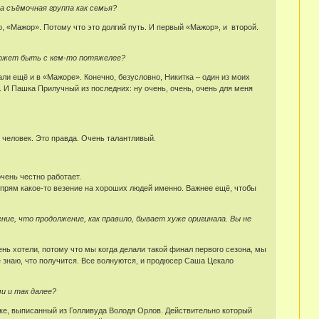
а съёмочная группа как семья?
но, «Мажор». Потому что это долгий путь. И первый «Мажор», и второй.
Может быть с кем-то потяжелее?
ли ещё и в «Мажоре». Конечно, безусловно, Никитка – один из моих
. И Пашка Прилучный из последних: ну очень, очень, очень для меня
 человек. Это правда. Очень талантливый.
очень честно работает.
ня прям какое-то везение на хороших людей именно. Важнее ещё, чтобы
е, что продолжение, как правило, бывает хуже оригинала. Вы не
ень хотели, потому что мы когда делали такой финал первого сезона, мы
е знаю, что получится. Все волнуются, и продюсер Саша Цекало
и и так далее?
адке, выписанный из Голливуда Володя Орлов. Действительно который