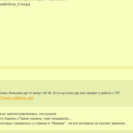
ень большая,где-то минут 40-45. Есть кусочек,где она говорит о работе с ПП.
127?post_add#post_add
ьно зарегистрировалась, послушала.
то Карина о Павле сказала, тоже понравилос...
оторых говорилось о съёмках в "Мажоре" - на всё интервью не хватает времени...