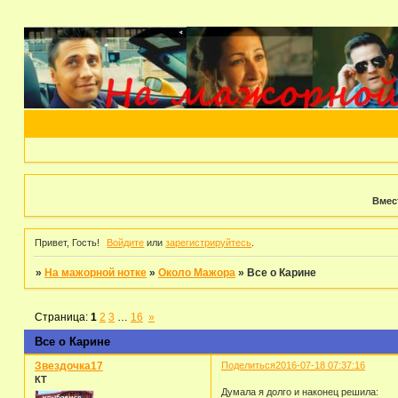
Вмес
Привет, Гость!
Войдите
или
зарегистрируйтесь
.
»
На мажорной нотке
»
Около Мажора
»
Все о Карине
Страница:
1
2
3
…
16
»
Все о Карине
Звездочка17
Поделиться
2016-07-18 07:37:16
КТ
Думала я долго и наконец решила: