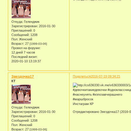
Откуда:
Геленджик
Зарегистрирован
: 2016-01-30
Приглашений:
0
Сообщений:
1208
Пол:
Женский
Возраст:
27
[1999-03-06]
Провел на форуме:
12 дней 7 часов
Последний визит:
2020-01-10 13:19:37
Звездочка17
Поделиться
2016-07-19 09:34:21
КТ
#девочкитакиедевочки #одноклассниц
#наснеунять #изпозавчерашнего
#маршбросок
Инстаграм КР
Откуда:
Геленджик
Зарегистрирован
: 2016-01-30
Отредактировано Звездочка17 (2016-07
Приглашений:
0
Сообщений:
1208
Пол:
Женский
Возраст:
27
[1999-03-06]