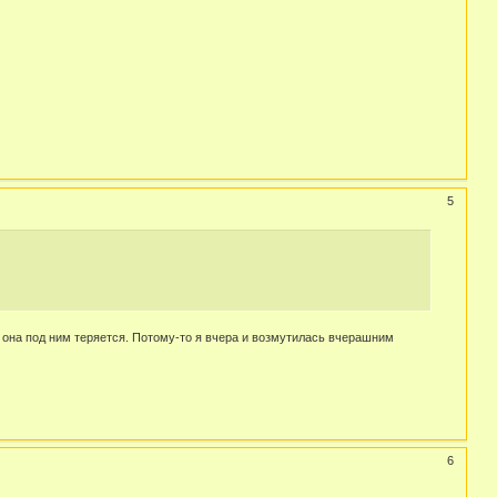
5
- она под ним теряется. Потому-то я вчера и возмутилась вчерашним
6