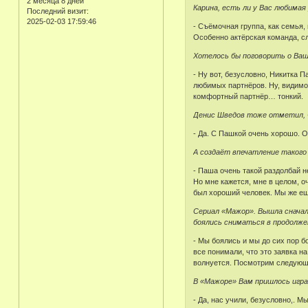
2 месяца 8 дней
Карина, есть ли у Вас любимая
Последний визит:
2025-02-03 17:59:46
- Съёмочная группа, как семья, 
Особенно актёрская команда, с
Хотелось бы поговорить о Ваш
- Ну вот, безусловно, Никитка 
любимых партнёров. Ну, видимо,
комфортный партнёр… тонкий.
Денис Шведов тоже отметил, 
- Да. С Пашкой очень хорошо. О
А создаёт впечатление такого
- Паша очень такой раздолбай н
Но мне кажется, мне в целом, о
был хороший человек. Мы же ещё
Сериал «Мажор». Вышла сначал
боялись сниматься в продолже
- Мы боялись и мы до сих пор б
все понимали, что это заявка н
волнуется. Посмотрим следующей
В «Мажоре» Вам пришлось игра
- Да, нас учили, безусловно,. 