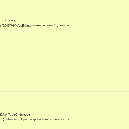
по Питеру ✌
#извчерашнего #гульнули
33)) Молодец! Просто красавица на этом фото.