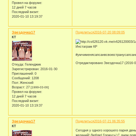
Провел на форуме:
12 дней 7 часов
Последний визит:
2020-01-10 13:19:37
Звездочка17
Поделиться
2016-07-20 08:09:05
КТ
Инстаграм КР
#умчименясапсанвсвоюстранусапсани
Отредактировано Звездочка17 (2016-07
Откуда:
Геленджик
Зарегистрирован
: 2016-01-30
Приглашений:
0
Сообщений:
1208
Пол:
Женский
Возраст:
27
[1999-03-06]
Провел на форуме:
12 дней 7 часов
Последний визит:
2020-01-10 13:19:37
Звездочка17
Поделиться
2016-07-21 06:35:55
КТ
Сегодня у одного хорошего парня ден
желаний! Люблю! Горжусь! С днем поя