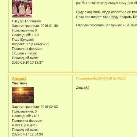
раз Вы создали отдельную тему про АМ
Буду скидывать сюда новости о ее тв
Пока все пиарят АМ,я буду пиарить КР
Откуда:
Геленджик
Отредактировано Звездочка17 (2016-07
Зарегистрирован
: 2016-01-30
Приглашений:
0
Сообщений:
1208
Пол:
Женский
Возраст:
27
[1999-03-06]
Провел на форуме:
12 дней 7 часов
Последний визит:
2020-01-10 13:19:37
Альма1
Поделиться
2016-07-18 07:40:17
Участник
Дерзай:)
Зарегистрирован
: 2016-02-03
Приглашений:
0
Сообщений:
7487
Провел на форуме:
4 месяца 6 дней
Последний визит:
2022-07-17 12:34:24