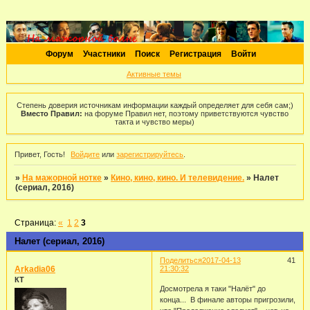
Форум
Участники
Поиск
Регистрация
Войти
Активные темы
Степень доверия источникам информации каждый определяет для себя сам;)
Вместо Правил:
на форуме Правил нет, поэтому приветствуются чувство
такта и чувство меры)
Привет, Гость!
Войдите
или
зарегистрируйтесь
.
»
На мажорной нотке
»
Кино, кино, кино. И телевидение.
»
Налет
(сериал, 2016)
Страница:
«
1
2
3
Налет (сериал, 2016)
Поделиться
2017-04-13
41
Arkadia06
21:30:32
КТ
Досмотрела я таки "Налёт" до
конца... В финале авторы пригрозили,