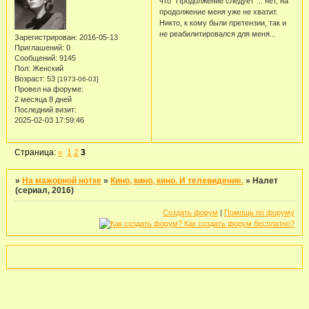
что "Продолжение следует"... нет, на
продолжение меня уже не хватит.
Никто, к кому были претензии, так и
не реабилитировался для меня...
Зарегистрирован
: 2016-05-13
Приглашений:
0
Сообщений:
9145
Пол:
Женский
Возраст:
53
[1973-06-03]
Провел на форуме:
2 месяца 8 дней
Последний визит:
2025-02-03 17:59:46
Страница:
«
1
2
3
»
На мажорной нотке
»
Кино, кино, кино. И телевидение.
»
Налет
(сериал, 2016)
Создать форум
|
Помощь по форуму