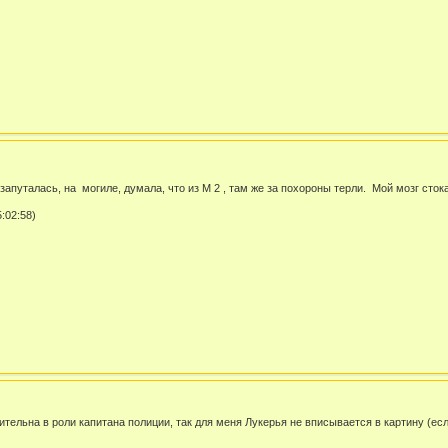
о запуталась, на могиле, думала, что из М 2 , там же за похороны терли. Мой мозг ст
:02:58)
тельна в роли капитана полиции, так для меня Лукерья не вписывается в картину (если