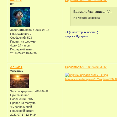
Meduza
КТ
Бармалейка написал(а):
Не люблю Машкова.
Зарегистрирован
: 2015-04-13
+1 (с некоторых времён).
Приглашений:
0
туда же Лукерью.
Сообщений:
503
Провел на форуме:
4 дня 14 часов
Последний визит:
2017-05-22 10:44:39
Альма1
Поделиться
2016-03-03 01:30:53
Участник
http://vk.com/fumigator13?z=photo926
Зарегистрирован
: 2016-02-03
Приглашений:
0
Сообщений:
7487
Провел на форуме:
4 месяца 6 дней
Последний визит:
2022-07-17 12:34:24