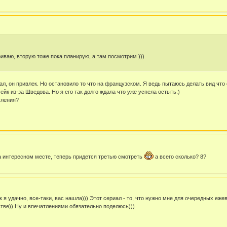
иваю, вторую тоже пока планирую, а там посмотрим )))
л, он привлек. Но остановило то что на французском. Я ведь пытаюсь делать вид что 
йк из-за Шведова. Но я его так долго ждала что уже успела остыть:)
тления?
на интересном месте, теперь придется третью смотреть
а всего сколько? 8?
к я удачно, все-таки, вас нашла))) Этот сериал - то, что нужно мне для очередных 
стве)) Ну и впечатлениями обязательно поделюсь)))