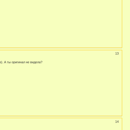
13
). А ты оригинал не видела?
14