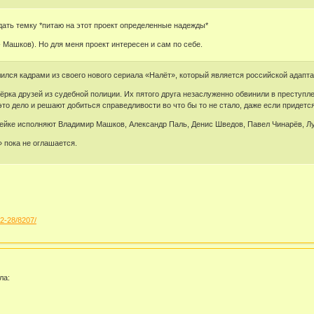
здать темку *питаю на этот проект определенные надежды*
- Машков). Но для меня проект интересен и сам по себе.
ился кадрами из своего нового сериала «Налёт», который является российской адапт
ёрка друзей из судебной полиции. Их пятого друга незаслуженно обвинили в преступле
то дело и решают добиться справедливости во что бы то не стало, даже если придетс
ейке исполняют Владимир Машков, Александр Паль, Денис Шведов, Павел Чинарёв, Лу
 пока не оглашается.
/2-28/8207/
ла: