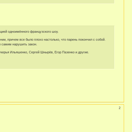
ацией одноимённого французского шоу.
нии, причем все было плохо настолько, что парень покончил с собой.
я самим нарушить закон.
керья Ильяшенко, Сергей Шнырёв, Егор Пазенко и другие.
2