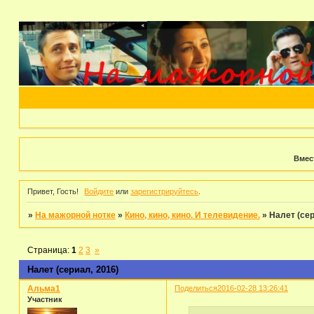
Вмес
Привет, Гость!
Войдите
или
зарегистрируйтесь
.
»
На мажорной нотке
»
Кино, кино, кино. И телевидение.
»
Налет (сер
Страница:
1
2
3
»
Налет (сериал, 2016)
Альма1
Поделиться
2016-02-28 13:26:41
Участник