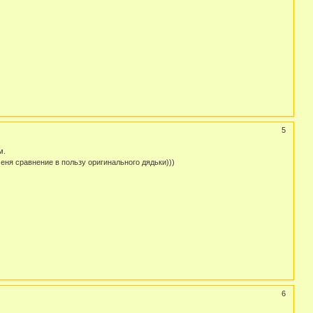
5
м.
еня сравнение в пользу оригинального дядьки)))
6