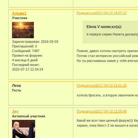
Альма1
Поделиться
2017-04-10 19:07:22
Участник
Elena V написал(а):
я первую серию Налета досматр
Зарегистрирован
: 2016-02-03
Приглашений:
0
Сообщений:
7487
Помню, давно хотела смотреть оригина
Провел на форуме:
Потом стал интересен российский реме
4 месяца 6 дней
Но ты расскажешь какие у тебя впеча
Последний визит:
2022-07-17 12:34:24
Лена
Поделиться
2017-04-10 21:01:15
Гость
хотела бросить, а вторую закончили 
Jey
Поделиться
2017-04-10 21:05:48
Активный участник
Какой же все-таки ценный форум))) Ка
экране, пока Квест-2 не вышел в каче