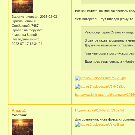
Вот как хотите, но мне захотелось со
Зарегистрирован
: 2016-02-03
Чем интересен - тут Шведов (кому-то 
Приглашений:
0
Сообщений:
7487
Провел на форуме:
Режиссёр Карен Оганесян подел
4 месяца 6 дней
Последний визит:
В центре сюжета оригинала четв
2022-07-17 12:34:24
Друзья не намерены оставлять э
Главные роли в российском рем
Дата премьеры сериала «Налёт»
http://www.kino-teatr.ru/kino/news/y2016
Альма1
Поделиться
2016-02-28 13:39:54
Участник
Для сравнения, ниже фотка из оригина