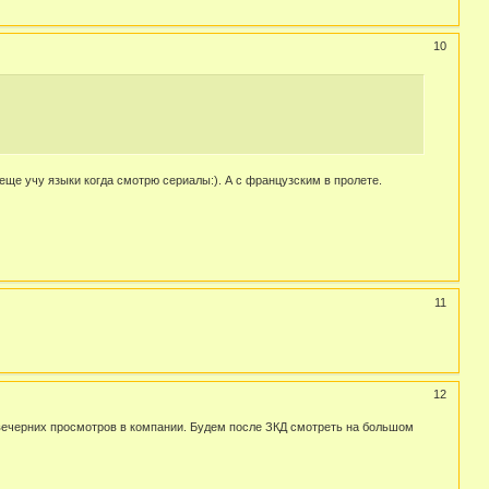
10
еще учу языки когда смотрю сериалы:). А с французским в пролете.
11
12
ежевечерних просмотров в компании. Будем после ЗКД смотреть на большом