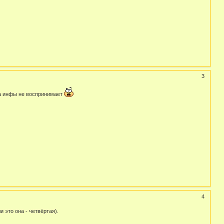
3
ока инфы не воспринимает
4
 это она - четвёртая).