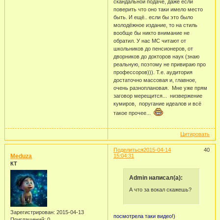
скандальной подаче, даже если
поверить что оно таки имело место
быть. И ещё.. если бы это было
молодёжное издание, то на стиль
вообще бы никто внимание не
обратил. У нас МС читают от
школьников до пенсионеров, от
дворников до докторов наук (знаю
реальную, поэтому не привираю про
профессоров))). Т.е. аудитория
достаточно массовая и, главное,
очень разноплановая. Мне уже прям
заговор мерещится... низвержение
кумиров, поругание идеалов и всё
такое прочее...
Цитировать
Поделиться
2015-04-14
40
Meduza
15:04:31
КТ
Admin написал(а):
А что за вокал скажешь?
Зарегистрирован
: 2015-04-13
посмотрела таки видео!)
Приглашений:
0