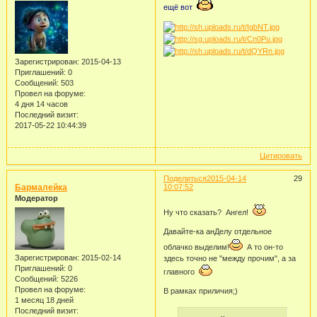
ещё вот
Зарегистрирован
: 2015-04-13
Приглашений:
0
Сообщений:
503
Провел на форуме:
4 дня 14 часов
Последний визит:
2017-05-22 10:44:39
Цитировать
Поделиться
2015-04-14
29
Бармалейка
10:07:52
Модератор
Ну что сказать? Ангел!
Давайте-ка анДелу отдельное
облачко выделим!
А то он-то
Зарегистрирован
: 2015-02-14
здесь точно не "между прочим", а за
Приглашений:
0
главного
Сообщений:
5226
Провел на форуме:
В рамках приличия;)
1 месяц 18 дней
Последний визит: