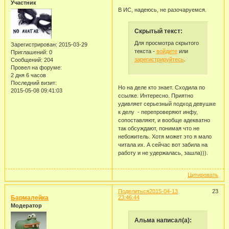
Участник
В ИС, надеюсь, не разочаруемся.
Скрытый текст:
Для просмотра скрытого
Зарегистрирован
: 2015-03-29
текста -
войдите
или
Приглашений:
0
зарегистрируйтесь
.
Сообщений:
204
Провел на форуме:
2 дня 6 часов
Последний визит:
Но на деле кто знает. Сходила по
2015-05-08 09:41:03
ссылке. Интересно. Приятно
удивляет серьезный подход девушке
к делу - перепроверяют инфу,
сопоставляют, и вообще адекватно
так обсуждают, понимая что не
небожитель. Хотя может это я мало
читала их. А сейчас вот забила на
работу и не удержалась, зашла))).
Цитировать
Поделиться
2015-04-13
23
Бармалейка
23:46:44
Модератор
Альма написал(а):