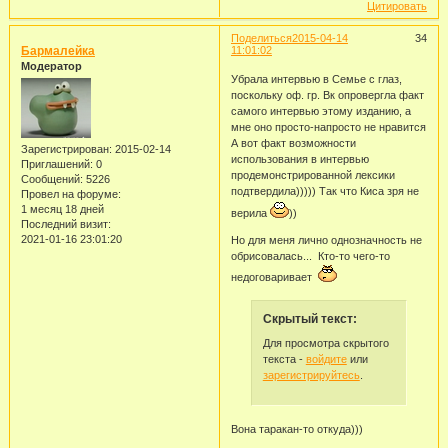
Цитировать
Поделиться
2015-04-14
34
Бармалейка
11:01:02
Модератор
Убрала интервью в Семье с глаз,
поскольку оф. гр. Вк опровергла факт
самого интервью этому изданию, а
мне оно просто-напросто не нравится
А вот факт возможности
Зарегистрирован
: 2015-02-14
использования в интервью
Приглашений:
0
продемонстрированной лексики
Сообщений:
5226
подтвердила))))) Так что Киса зря не
Провел на форуме:
1 месяц 18 дней
верила
))
Последний визит:
2021-01-16 23:01:20
Но для меня лично однозначность не
обрисовалась... Кто-то чего-то
недоговаривает
Скрытый текст:
Для просмотра скрытого
текста -
войдите
или
зарегистрируйтесь
.
Вона таракан-то откуда)))