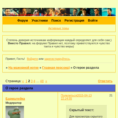
Форум
Участники
Поиск
Регистрация
Войти
Активные темы
Степень доверия источникам информации каждый определяет для себя сам;)
Вместо Правил:
на форуме Правил нет, поэтому приветствуются чувство
такта и чувство меры)
Привет, Гость!
Войдите
или
зарегистрируйтесь
.
»
На мажорной нотке
»
Главная персона)
»
О герое раздела
Страница:
«
1
2
3
4
…
48
»
Ответить
О герое раздела
Поделиться
2015-04-13
21
Бармалейка
22:24:55
Модератор
Скрытый текст:
Для просмотра скрытого