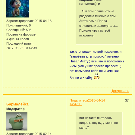
написал(а):
...Я в том плане что не
разделяю мнения о том,
Агата сама Павла
Зарегистрирован
: 2015-04-13
Приглашений:
0
отловила и захомутала...
Сообщений:
503
Похоже что там всё
Провел на форуме:
искренне)
4 дня 14 часов
Последний визит:
2017-05-22 10:44:39
так стопроцентно всё искренне. и
"завоёвывал и покорял" именно
Павел Агату.) всё, как и положено.)
и сынуля у них просто прелесть.)
ps: называют себя не иначе, как
Бонни и Клайд.
Цитировать
Поделиться
2015-04-14
37
Бармалейка
14:47:11
Модератор
вот кстати! пыталась
видео глянуть, у меня не
кач...'(
Зарегистрирован
: 2015-02-14