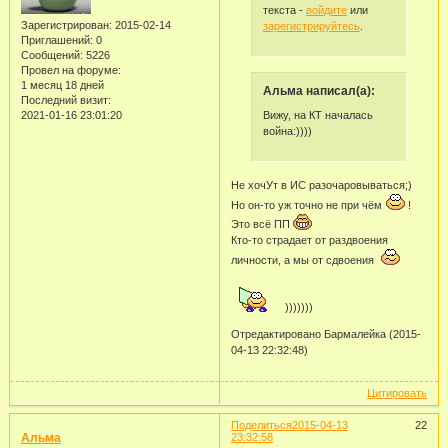
текста -
войдите
или
Зарегистрирован
: 2015-02-14
зарегистрируйтесь
.
Приглашений:
0
Сообщений:
5226
Провел на форуме:
1 месяц 18 дней
Альма написал(а):
Последний визит:
Вижу, на КТ началась
2021-01-16 23:01:20
война:))))
Не хочУт в ИС разочаровываться;)
Но он-то уж точно не при чём
!
Это всё ПП
Кто-то страдает от раздвоения
личности, а мы от сдвоения
)))))))
Отредактировано Бармалейка (2015-
04-13 22:32:48)
Цитировать
Поделиться
2015-04-13
22
Альма
23:32:58