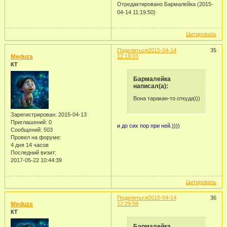
Отредактировано Бармалейка (2015-
04-14 11:19:50)
Цитировать
Поделиться
2015-04-14
35
Meduza
12:19:03
КТ
Бармалейка
написал(а):
Вона таракан-то откуда)))
Зарегистрирован
: 2015-04-13
Приглашений:
0
и до сих пор при ней.))))
Сообщений:
503
Провел на форуме:
4 дня 14 часов
Последний визит:
2017-05-22 10:44:39
Цитировать
Поделиться
2015-04-14
36
Meduza
12:29:58
КТ
Бармалейка