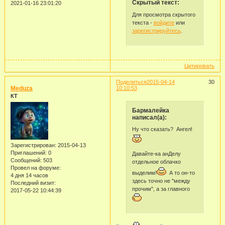
Скрытый текст:
2021-01-16 23:01:20
Для просмотра скрытого
текста -
войдите
или
зарегистрируйтесь
.
Цитировать
Поделиться
2015-04-14
30
Meduza
10:10:53
КТ
Бармалейка
написал(а):
Ну что сказать? Ангел!
Зарегистрирован
: 2015-04-13
Приглашений:
0
Давайте-ка анДелу
Сообщений:
503
отдельное облачко
Провел на форуме:
выделим!
А то он-то
4 дня 14 часов
здесь точно не "между
Последний визит:
прочим", а за главного
2017-05-22 10:44:39