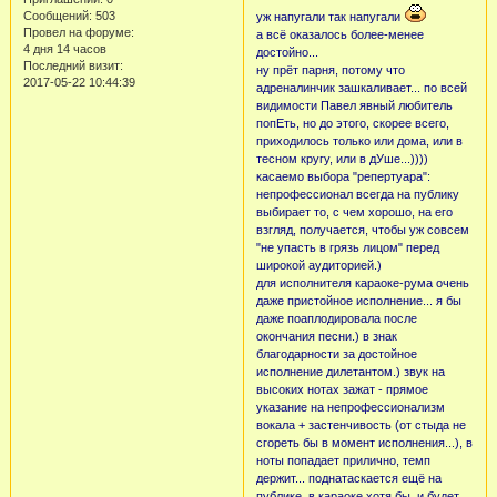
Сообщений:
503
уж напугали так напугали
Провел на форуме:
а всё оказалось более-менее
4 дня 14 часов
достойно...
Последний визит:
ну прёт парня, потому что
2017-05-22 10:44:39
адреналинчик зашкаливает... по всей
видимости Павел явный любитель
попЕть, но до этого, скорее всего,
приходилось только или дома, или в
тесном кругу, или в дУше...))))
касаемо выбора "репертуара":
непрофессионал всегда на публику
выбирает то, с чем хорошо, на его
взгляд, получается, чтобы уж совсем
"не упасть в грязь лицом" перед
широкой аудиторией.)
для исполнителя караоке-рума очень
даже пристойное исполнение... я бы
даже поаплодировала после
окончания песни.) в знак
благодарности за достойное
исполнение дилетантом.) звук на
высоких нотах зажат - прямое
указание на непрофессионализм
вокала + застенчивость (от стыда не
сгореть бы в момент исполнения...), в
ноты попадает прилично, темп
держит... поднатаскается ещё на
публике, в караоке хотя бы, и будет