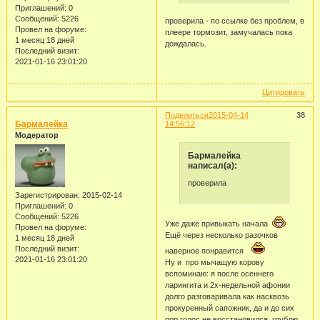
Приглашений:
0
Сообщений:
5226
проверила - по ссылке без проблем, в
Провел на форуме:
плеере тормозит, замучалась пока
1 месяц 18 дней
дождалась.
Последний визит:
2021-01-16 23:01:20
Цитировать
Поделиться
2015-04-14
38
Бармалейка
14:56:12
Модератор
Бармалейка
написал(а):
проверила
Зарегистрирован
: 2015-02-14
Приглашений:
0
Сообщений:
5226
Уже даже привыкать начала
Провел на форуме:
Ещё через несколько разочков
1 месяц 18 дней
Последний визит:
наверное понравится
2021-01-16 23:01:20
Ну и про мычащую корову
вспоминаю: я после осеннего
ларингита и 2х-недельной афонии
долго разговаривала как насквозь
прокуренный сапожник, да и до сих
пор голос не восстановился, грублю