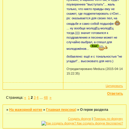
поувереннее "выступать"... жаль
только, что никто правды ему не
скажет, где подрепетировать стОит...
ps: оказывается для своих пел, на
свадьбе и само собой подшофе
... ну вообще молодЕц-молодЕц
тогда.)))) значит готовился к
поздравлению и песенки может не
случайно выбрал, а спешл для
молодожёнов...
добавлено:
ещё и с тональностью "не
угадал"... высоковато для него.)
Отредактировано Meduza (2015-04-14
15:22:35)
Цитировать
Ответить
Страница:
«
1
2
3
4
…
48
»
»
На мажорной нотке
»
Главная персона)
»
О герое раздела
Создать форум
|
Помощь по форуму