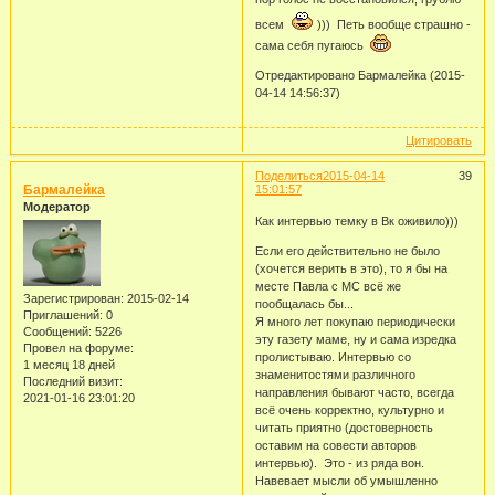
всем
))) Петь вообще страшно -
сама себя пугаюсь
Отредактировано Бармалейка (2015-
04-14 14:56:37)
Цитировать
Поделиться
2015-04-14
39
Бармалейка
15:01:57
Модератор
Как интервью темку в Вк оживило)))
Если его действительно не было
(хочется верить в это), то я бы на
месте Павла с МС всё же
Зарегистрирован
: 2015-02-14
пообщалась бы...
Приглашений:
0
Я много лет покупаю периодически
Сообщений:
5226
эту газету маме, ну и сама изредка
Провел на форуме:
пролистываю. Интервью со
1 месяц 18 дней
знаменитостями различного
Последний визит:
направления бывают часто, всегда
2021-01-16 23:01:20
всё очень корректно, культурно и
читать приятно (достоверность
оставим на совести авторов
интервью). Это - из ряда вон.
Навевает мысли об умышленно