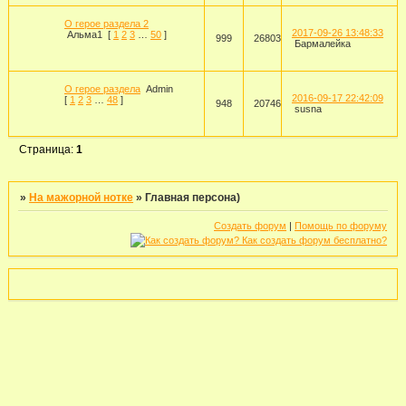
О герое раздела 2
2017-09-26 13:48:33
Альма1
[
1
2
3
…
50
]
999
26803
Бармалейка
О герое раздела
Admin
2016-09-17 22:42:09
[
1
2
3
…
48
]
948
20746
susna
Страница:
1
»
На мажорной нотке
»
Главная персона)
Создать форум
|
Помощь по форуму