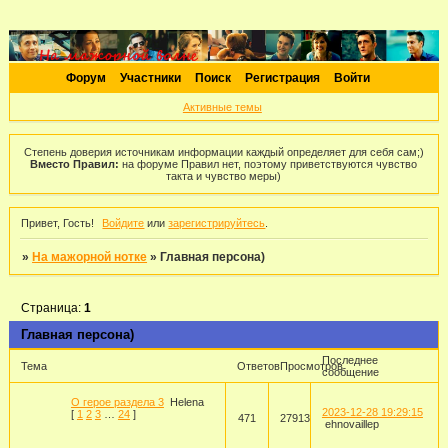
Форум
Участники
Поиск
Регистрация
Войти
Активные темы
Степень доверия источникам информации каждый определяет для себя сам;)
Вместо Правил:
на форуме Правил нет, поэтому приветствуются чувство
такта и чувство меры)
Привет, Гость!
Войдите
или
зарегистрируйтесь
.
»
На мажорной нотке
»
Главная персона)
Страница:
1
Главная персона)
Последнее
Тема
Ответов
Просмотров
сообщение
О герое раздела 3
Helena
2023-12-28 19:29:15
[
1
2
3
…
24
]
471
27913
ehnovaillep