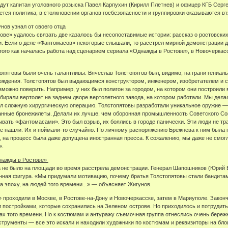
идут капитан уголовного розыска Павел Карпухин (Кирилл Плетнев) и офицер КГБ Серг
тся политика, в столкновении органов госбезопасности и группировки оказываются вт
нов узнал от своего отца
ве» удалось связать две казалось бы несопоставимые истории: рассказ о ростовск
. Если о деле «Фантомасов» некоторые слышали, то расстрел мирной демонстрации до
е того как началась работа над сценарием сериала «Однажды в Ростове», в Новочерка
опятовы были очень талантливы. Вячеслав Толстопятов был, видимо, на грани гениал
ождения. Толстопятов был выдающимся конструктором, инженером, изобретателем и ст
зможно поверить. Например, у них был полигон за городом, на котором они построили м
бирали вертолет на заднем дворе вертолетного завода, на котором работали. Мы дела
ел сложную хирургическую операцию. Толстопятовы разработали уникальное оружие 
анные бронежилеты. Делали их лучше, чем оборонная промышленность Советского Сою
зывать «фантомасами». Это был взрыв, их боялись в городе панически. Эти люди не т
о не нашли. Их и поймали-то случайно. По личному распоряжению Брежнева к ним была
 на процесс была даже допущена иностранная пресса. К сожалению, мы даже не смогли 
».
днажды в Ростове»
а не было на площади во время расстрела демонстрации. Генерал Шапошников (Юрий 
ная фигура. «Мы придумали мотивацию, почему братья Толстопятовы стали бандитами
а эпоху, на людей того времени...» — объясняет Жигунов.
проходили в Москве, в Ростове-на-Дону и Новочеркасске, затем в Мариуполе. Законч
 постройками, которые сохранились на Зеленом острове. Но приходилось и потрудить
ах того времени. Но к костюмам и антуражу съемочная группа отнеслись очень береж
трументы — все это искали и находили художники по костюмам и реквизиторы на бло