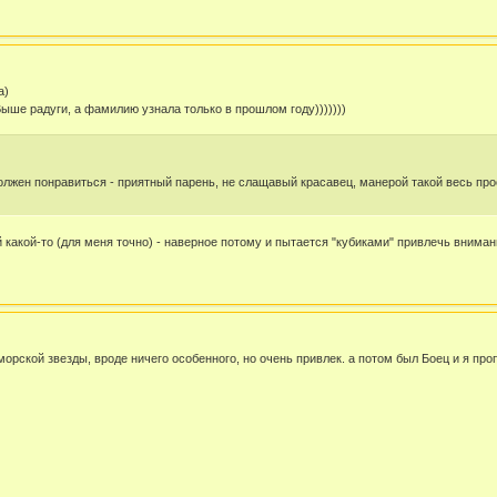
а)
ыше радуги, а фамилию узнала только в прошлом году)))))))
олжен понравиться - приятный парень, не слащавый красавец, манерой такой весь про
 какой-то (для меня точно) - наверное потому и пытается "кубиками" привлечь вниман
рской звезды, вроде ничего особенного, но очень привлек. а потом был Боец и я пропа