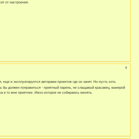
ит от настроения.
4
, еще и эксплуатируется авторами проектов где он занят. Но пусть хоть
ось бы должен понравиться - приятный парень, не слащавый красавец, манерой
ика и то мне приятнее. Имхо которое не собираюсь менять.