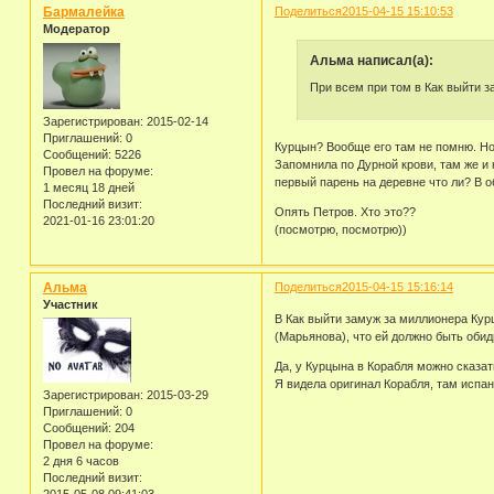
Бармалейка
Поделиться
2015-04-15 15:10:53
Модератор
Альма написал(а):
При всем при том в Как выйти з
Зарегистрирован
: 2015-02-14
Приглашений:
0
Курцын? Вообще его там не помню. Но
Сообщений:
5226
Запомнила по Дурной крови, там же и 
Провел на форуме:
первый парень на деревне что ли? В 
1 месяц 18 дней
Последний визит:
Опять Петров. Хто это??
2021-01-16 23:01:20
(посмотрю, посмотрю))
Альма
Поделиться
2015-04-15 15:16:14
Участник
В Как выйти замуж за миллионера Курц
(Марьянова), что ей должно быть обид
Да, у Курцына в Корабля можно сказат
Я видела оригинал Корабля, там испан
Зарегистрирован
: 2015-03-29
Приглашений:
0
Сообщений:
204
Провел на форуме:
2 дня 6 часов
Последний визит: