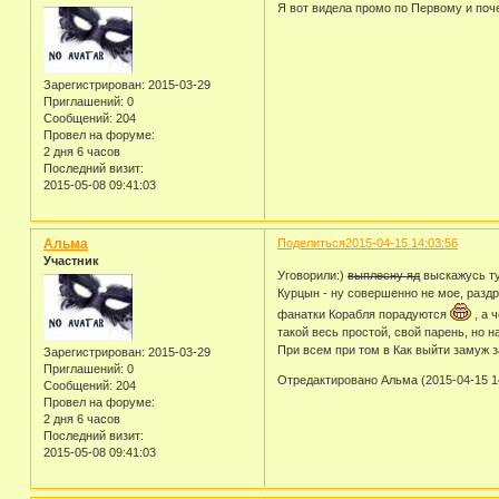
Я вот видела промо по Первому и поче
Зарегистрирован
: 2015-03-29
Приглашений:
0
Сообщений:
204
Провел на форуме:
2 дня 6 часов
Последний визит:
2015-05-08 09:41:03
Альма
Поделиться
2015-04-15 14:03:56
Участник
Уговорили:)
выплесну яд
выскажусь ту
Курцын - ну совершенно не мое, раздр
фанатки Корабля порадуются
, а 
такой весь простой, свой парень, но 
При всем при том в Как выйти замуж з
Зарегистрирован
: 2015-03-29
Приглашений:
0
Отредактировано Альма (2015-04-15 1
Сообщений:
204
Провел на форуме:
2 дня 6 часов
Последний визит:
2015-05-08 09:41:03