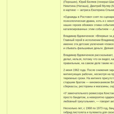
(Порошин), Юрий Беляев (генерал Шап
Никитина (Наташа), Дмитрий Муляр (М
в картине — актриса Екатерина Ольки
«Однажды в Ростове» снят по сценар
психологическая драма, хоть и с неко
наших героев обожжен этими событиями
катализированных этим событием — до
Владимир Вдовиченков: «Впервые за 
Главный герой в исполнении Владимир
именно эти детские увлечения «помог
и сбывать фальшивые деньги. Деяния 
Владимир Вдовиченков рассказывает, 
делал, нельзя, потому что он видел, к
правильным, на самом деле таким не
2 июня 1962 года. После снижения за
митингующих рабочих, несмотря на пр
тюремные сроки. На митинге присутст
старшим братом — киномехаником Влад
сберкассы, рестораны и магазины, ск
«У замечательного режиссера Констан
просто бандитом, а невероятно одаре
любовный треугольник», — говорит ак
Несколько лет, с 1968 по 1973 год, б
гибрид пистолета и пулемета для свои