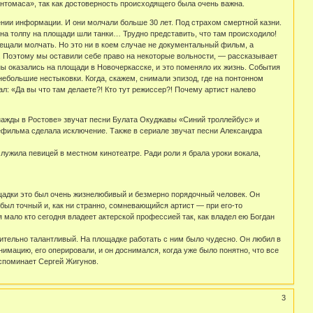
нтомаса», так как достоверность происходящего была очень важна.
шении информации. И они молчали больше 30 лет. Под страхом смертной казни.
ак на толпу на площади шли танки… Трудно представить, что там происходило!
ещали молчать. Но это ни в коем случае не документальный фильм, а
 Поэтому мы оставили себе право на некоторые вольности, — рассказывает
ны оказались на площади в Новочеркасске, и это поменяло их жизнь. События
 небольшие нестыковки. Когда, скажем, снимали эпизод, где на понтонном
ал: «Да вы что там делаете?! Кто тут режиссер?! Почему артист налево
нажды в Ростове» звучат песни Булата Окуджавы «Синий троллейбус» и
ефильма сделала исключение. Также в сериале звучат песни Александра
лужила певицей в местном кинотеатре. Ради роли я брала уроки вокала,
ощадки это был очень жизнелюбивый и безмерно порядочный человек. Он
был точный и, как ни странно, сомневающийся артист — при его-то
я мало кто сегодня владеет актерской профессией так, как владел ею Богдан
тельно талантливый. На площадке работать с ним было чудесно. Он любил в
имацию, его оперировали, и он доснимался, когда уже было понятно, что все
вспоминает Сергей Жигунов.
3