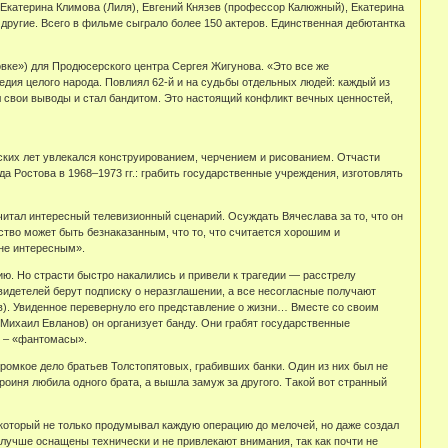
Екатерина Климова (Лиля), Евгений Князев (профессор Калюжный), Екатерина
ругие. Всего в фильме сыграло более 150 актеров. Единственная дебютантка
ке») для Продюсерского центра Сергея Жигунова. «Это все же
едия целого народа. Повлиял 62-й и на судьбы отдельных людей: каждый из
ал свои выводы и стал бандитом. Это настоящий конфликт вечных ценностей,
ских лет увлекался конструированием, черчением и рисованием. Отчасти
 Ростова в 1968–1973 гг.: грабить государственные учреждения, изготовлять
читал интересный телевизионный сценарий. Осуждать Вячеслава за то, что он
ийство может быть безнаказанным, что то, что считается хорошим и
 мне интересным».
ю. Но страсти быстро накалились и привели к трагедии — расстрелу
идетелей берут подписку о неразглашении, а все несогласные получают
). Увиденное перевернуло его представление о жизни… Вместе со своим
Михаил Евланов) он организует банду. Они грабят государственные
е – «фантомасы».
громкое дело братьев Толстопятовых, грабивших банки. Один из них был не
оиня любила одного брата, а вышла замуж за другого. Такой вот странный
, который не только продумывал каждую операцию до мелочей, но даже создал
 лучше оснащены технически и не привлекают внимания, так как почти не