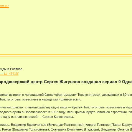
ews.ru
)
ажды в Ростове
 … ial_47413/
продюсерский центр Сергея Жигунова создавал сериал 0 Одн
ная история о легендарной банде «фантомасов» Толстопятовых, державших в 60-е в 
Толстопятовы, известные в народе как «фантомасы».
рических фактах, главные действующие лица — братья Толстопятовы, известные в на
лодного бунта в Новочеркасске в 1962 году. Весь фильм будет наполнен страстями,
ме одну из главных ролей — Сергея Колесникова.
нялись: Владимир Вдовиченков (Вячеслав Толстопятов), Кирилл Плетнев (Павел Карпух
ор Раков (Владимир Толстопятов), Екатерина Вуличенко (Надюша), Владимир Юматов (