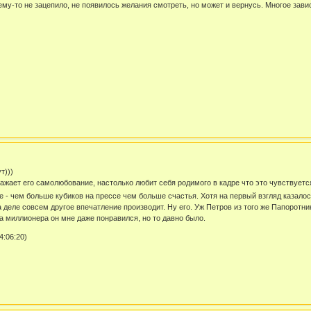
му-то не зацепило, не появилось желания смотреть, но может и вернусь. Многое завис
т)))
ажает его самолюбование, настолько любит себя родимого в кадре что это чувствуется
че - чем больше кубиков на прессе чем больше счастья. Хотя на первый взгляд казал
на деле совсем другое впечатление производит. Ну его. Уж Петров из того же Папоротн
а миллионера он мне даже понравился, но то давно было.
4:06:20)