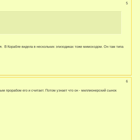
5
лся. В Корабле видела в нескольких эпизодиках тоже мимоходом. Он там типа
6
ым прорабом его и считает. Потом узнает что он - миллионерский сынок
.