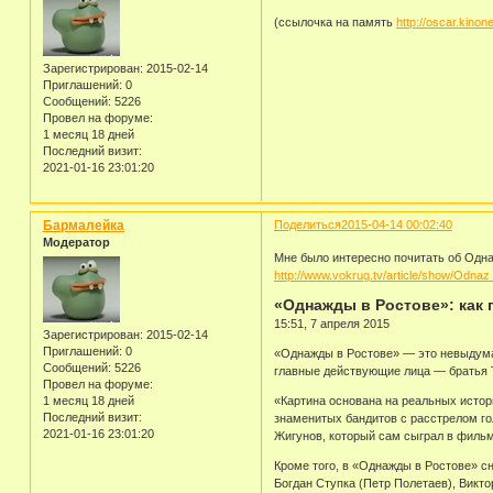
(ссылочка на память
http://oscar.kinon
Зарегистрирован
: 2015-02-14
Приглашений:
0
Сообщений:
5226
Провел на форуме:
1 месяц 18 дней
Последний визит:
2021-01-16 23:01:20
Бармалейка
Поделиться
2015-04-14 00:02:40
Модератор
Мне было интересно почитать об Одн
http://www.vokrug.tv/article/show/Odnaz
«Однажды в Ростове»: как 
15:51, 7 апреля 2015
Зарегистрирован
: 2015-02-14
Приглашений:
0
«Однажды в Ростове» — это невыдуман
Сообщений:
5226
главные действующие лица — братья 
Провел на форуме:
1 месяц 18 дней
«Картина основана на реальных исто
Последний визит:
знаменитых бандитов с расстрелом го
2021-01-16 23:01:20
Жигунов, который сам сыграл в филь
Кроме того, в «Однажды в Ростове» с
Богдан Ступка (Петр Полетаев), Викт