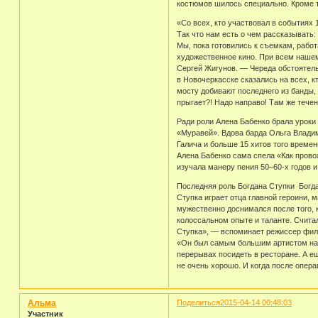
костюмов шилось специально. Кроме т
«Со всех, кто участвовал в событиях 
Так что нам есть о чем рассказывать:
Мы, пока готовились к съемкам, рабо
художественное кино. При всем нашем
Сергей Жигунов. — Череда обстоятель
в Новочеркасске сказались на всех, к
мосту добивают последнего из банды, 
прыгает?! Надо направо! Там же течен
Ради роли Алена Бабенко брала уроки
«Муравей». Вдова барда Ольга Владим
Галича и больше 15 хитов того времен
Алена Бабенко сама спела «Как провож
изучала манеру пения 50–60-х годов 
Последняя роль Богдана Ступки Богд
Ступка играет отца главной героини,
мужественно доснимался после того, 
колоссальном опыте и таланте. Считал
Ступка», — вспоминает режиссер фил
«Он был самым большим артистом на т
перерывах посидеть в ресторане. А ещ
не очень хорошо. И когда после опера
Альма
Поделиться
2015-04-14 00:48:03
Участник