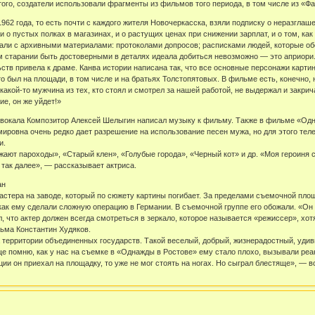
ого, создатели использовали фрагменты из фильмов того периода, в том числе из «Фа
1962 года, то есть почти с каждого жителя Новочеркасска, взяли подписку о неразгла
 и о пустых полках в магазинах, и о растущих ценах при снижении зарплат, и о том, к
тали с архивными материалами: протоколами допросов; расписками людей, которые об
 старании быть достоверными в деталях идеала добиться невозможно — это априори.
ств привела к драме. Канва истории написана так, что все основные персонажи карти
то был на площади, в том числе и на братьях Толстопятовых. В фильме есть, конечно,
какой-то мужчина из тех, кто стоял и смотрел за нашей работой, не выдержал и закрич
ие, он же уйдет!»
 вокала Композитор Алексей Шелыгин написал музыку к фильму. Также в фильме «Од
ировна очень редко дает разрешение на использование песен мужа, но для этого тел
и.
ают пароходы», «Старый клен», «Голубые города», «Черный кот» и др. «Моя героиня с
и так далее», — рассказывает актриса.
ан
 мастера на заводе, который по сюжету картины погибает. За пределами съемочной пл
как ему сделали сложную операцию в Германии. В съемочной группе его обожали. «Он 
, что актер должен всегда смотреться в зеркало, которое называется «режиссер», хот
ьма Константин Худяков.
ерритории объединенных государств. Такой веселый, добрый, жизнерадостный, удиви
е помню, как у нас на съемке в «Однажды в Ростове» ему стало плохо, вызывали реан
ции он приехал на площадку, то уже не мог стоять на ногах. Но сыграл блестяще», — 