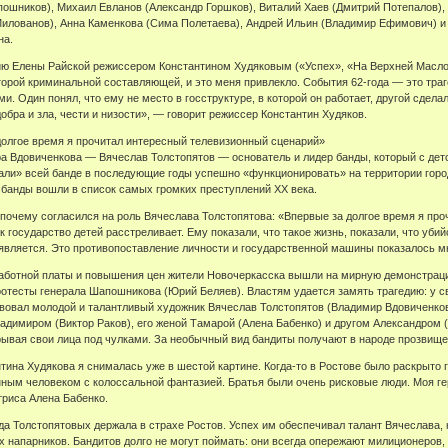
ошников), Михаил Евланов (Александр Горшков), Виталий Хаев (Дмитрий Потепалов), 
илованов), Анна Каменкова (Сима Полетаева), Андрей Ильин (Владимир Ефимович) и д
на.
ию Елены Райской режиссером Константином Худяковым («Успех», «На Верхней Маслов
торой криминальной составляющей, и это меня привлекло. События 62-года — это траг
. Один понял, что ему не место в госструктуре, в которой он работает, другой сдел
бра и зла, чести и низости», — говорит режиссер Константин Худяков.
долгое время я прочитал интересный телевизионный сценарий»
а Вдовиченкова — Вячеслав Толстопятов — основатель и лидер банды, который с дет
али» всей банде в последующие годы успешно «функционировать» на территории города
банды вошли в список самых громких преступлений XX века.
почему согласился на роль Вячеслава Толстопятова: «Впервые за долгое время я про
ак государство детей расстреливает. Ему показали, что такое жизнь, показали, что уб
 является. Это противопоставление личности и государственной машины показалось
работной платы и повышения цен жители Новочеркасска вышли на мирную демонстраци
отесты генерала Шапошникова (Юрий Беляев). Властям удается замять трагедию: у св
вовал молодой и талантливый художник Вячеслав Толстопятов (Владимир Вдовиченков
имиром (Виктор Раков), его женой Тамарой (Алена Бабенко) и другом Александром (
рывая свои лица под чулками. За необычный вид бандиты получают в народе прозвищ
тина Худякова я снималась уже в шестой картине. Когда-то в Ростове было раскрыто 
нным человеком с колоссальной фантазией. Братья были очень рисковые люди. Моя гер
триса Алена Бабенко.
анда Толстопятовых держала в страхе Ростов. Успех им обеспечивал талант Вячеслава
х напарников. Бандитов долго не могут поймать: они всегда опережают милиционеров,