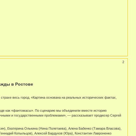
2
ажды в Ростове
страхе весь город. «Картина основана на реальных исторических фактах,
роде как «фантомасы». По сценарию мы объединили вместе историю
 личными и государственными проблемами», — рассказывает продюсер Сергей
ин), Екатерина Олькина (Нина Полетаева), Алена Бабенко (Тамара Власова),
Геннадий Копыльцов), Алексей Бардуков (Юра), Константин Лавроненко