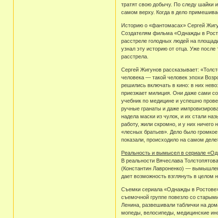
тратят свою добычу. По следу шайки 
самом верху. Когда в дело примешивае
Историю о «фантомасах» Сергей Жигу
Создателям фильма «Однажды в Росто
расстреле голодных людей на площади
узнал эту историю от отца. Уже посл
расстрела.
Сергей Жигунов рассказывает: «Толст
человека — такой человек эпохи Возр
решились включать в кино: в них нево
приезжает милиция. Они даже сами со
учебник по медицине и успешно пров
ручные гранаты и даже импровизиров
надела маски из чулок, и их стали на
работу, жили скромно, и у них ничег
«лесных братьев». Дело было громкое,
показали, происходило на самом деле
Реальность и вымысел в сериале «О
В реальности Вячеслава Толстопятов
(Константин Лавроненко) — вымышлен
дает возможность взглянуть в целом н
Съемки сериала «Однажды в Ростове» 
съемочной группе повезло со старыми
Ленина, развешивали таблички на дом
мопеды, велосипеды, медицинские инс