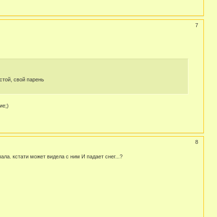
7
стой, свой парень
ие;)
8
ла. кстати может видела с ним И падает снег...?