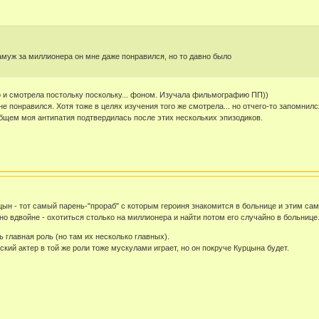
амуж за миллионера он мне даже понравился, но то давно было
 и смотрела постольку поскольку... фоном. Изучала фильмографию ПП))
не понравился. Хотя тоже в целях изучения того же смотрела... но отчего-то запомни
общем моя антипатия подтвердилась после этих нескольких эпизодиков.
ын - тот самый парень-"прораб" с которым героиня знакомится в больнице и этим сам
но вдвойне - охотиться столько на миллионера и найти потом его случайно в больнице
ь главная роль (но там их несколько главных).
ский актер в той же роли тоже мускулами играет, но он покруче Курцына будет.