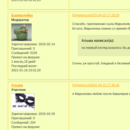
2015-05-08 09:41:03
Бармалейка
Поделиться
2015-04-15 17:19:29
Модератор
Спасибо, припоминаю сына Марьянов
Кстати, Марьянова помню со времён В
Альма написал(а):
Зарегистрирован
: 2015-02-14
на первый взгляд казалось бы д
Приглашений:
0
Сообщений:
5226
Провел на форуме:
1 месяц 18 дней
Очень уж простой, бледный и безликий
Последний визит:
2021-01-16 23:01:20
Альма
Поделиться
2015-04-15 17:36:26
Участник
я Марьянова люблю после Кавалеров мо
Зарегистрирован
: 2015-03-29
Приглашений:
0
Сообщений:
204
Провел на форуме: