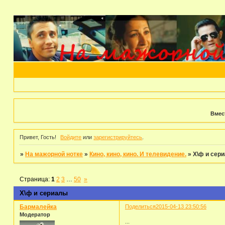
Вмес
Привет, Гость!
Войдите
или
зарегистрируйтесь
.
»
На мажорной нотке
»
Кино, кино, кино. И телевидение.
»
Х\ф и сер
Страница:
1
2
3
…
50
»
Х\ф и сериалы
Бармалейка
Поделиться
2015-04-13 23:50:56
Модератор
...