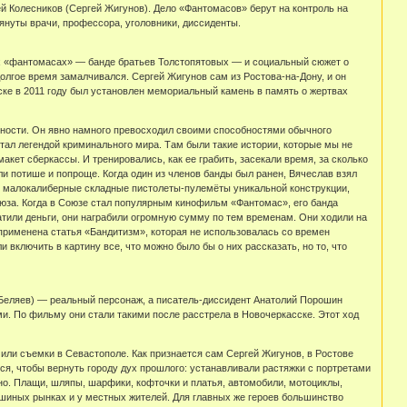
ей Колесников (Сергей Жигунов). Дело «Фантомасов» берут на контроль на
януты врачи, профессора, уголовники, диссиденты.
их «фантомасах» — банде братьев Толстопятовых — и социальный сюжет о
лгое время замалчивался. Сергей Жигунов сам из Ростова-на-Дону, и он
сске в 2011 году был установлен мемориальный камень в память о жертвах
ьности. Он явно намного превосходил своими способностями обычного
ал легендой криминального мира. Там были такие истории, которые мы не
акет сберкассы. И тренировались, как ее грабить, засекали время, за сколько
ли потише и попроще. Когда один из членов банды был ранен, Вячеслав взял
— малокалиберные складные пистолеты-пулемёты уникальной конструкции,
за. Когда в Союзе стал популярным кинофильм «Фантомас», его банда
ратили деньги, они награбили огромную сумму по тем временам. Они ходили на
 применена статья «Бандитизм», которая не использовалась со времен
включить в картину все, что можно было бы о них рассказать, но то, что
Беляев) — реальный персонаж, а писатель-диссидент Анатолий Порошин
. По фильму они стали такими после расстрела в Новочеркасске. Этот ход
или съемки в Севастополе. Как признается сам Сергей Жигунов, в Ростове
ся, чтобы вернуть городу дух прошлого: устанавливали растяжки с портретами
но. Плащи, шляпы, шарфики, кофточки и платья, автомобили, мотоциклы,
шиных рынках и у местных жителей. Для главных же героев большинство