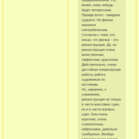
предназначенное. Но,
может, кому-нибудь
будет интересным.
Прежде всего - ожидала
худшего. Но фильм
оказался
смотрибельным.
Согласна с теми, кто
писал, что фильм - это
реконструкция. Да, но
реконструкция очень
качественная,
эффектная, красочная.
Действительно, очень
достойная операторская
работа, работа
художников по
костюмам.
Но, наверное, к
сожалению,
реконструкция не только
в части массовых сцен,
но и в части игровых
сцен. Они очень
короткие, очень
схематичные,
набросками, довольно
сумбурные. Вообще