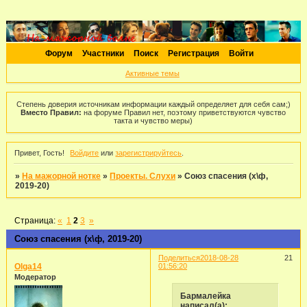
Форум
Участники
Поиск
Регистрация
Войти
Активные темы
Степень доверия источникам информации каждый определяет для себя сам;)
Вместо Правил:
на форуме Правил нет, поэтому приветствуются чувство
такта и чувство меры)
Привет, Гость!
Войдите
или
зарегистрируйтесь
.
»
На мажорной нотке
»
Проекты. Слухи
»
Союз спасения (х\ф,
2019-20)
Страница:
«
1
2
3
»
Союз спасения (х\ф, 2019-20)
Поделиться
2018-08-28
21
Olga14
01:56:20
Модератор
Бармалейка
написал(а):