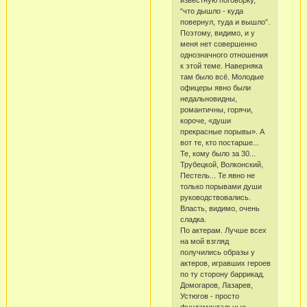
известную поговорку,
“что дышло - куда
повернул, туда и вышло”.
Поэтому, видимо, и у
меня нет совершенно
однозначного отношения
к этой теме. Наверняка
там было всё. Молодые
офицеры явно были
недальновидны,
романтичны, горячи,
короче, «души
прекрасные порывы». А
вот те, кто постарше...
Те, кому было за 30...
Трубецкой, Волконский,
Пестель... Те явно не
только порывами души
руководствовались.
Власть, видимо, очень
сладка.
По актерам. Лучше всех
на мой взгляд
получились образы у
актеров, игравших героев
по ту сторону баррикад.
Домогаров, Лазарев,
Устюгов - просто