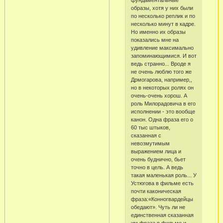
фундаментальные
образы, хотя у них были
по несколько реплик и по
несколько минут в кадре.
Но именно их образы
показались мне на
удивление максимально
запоминающимися. И вот
ведь странно... Вроде я
не очень люблю того же
Дрмогарова, например,,
но в некоторых ролях он
очень-очень хорош. А
роль Милорадовича в его
исполнении - это вообще
канон. Одна фраза его о
60 тыс штыков,
сказанная с
невозмутимым
выражением лица и
очень буднично, бьет
точно в цель. А ведь
такая маленькая роль... У
Устюгова в фильме есть
почти каконическая
фраза:«Конногвардейцы
обедают». Чуть ли не
единственная сказанная