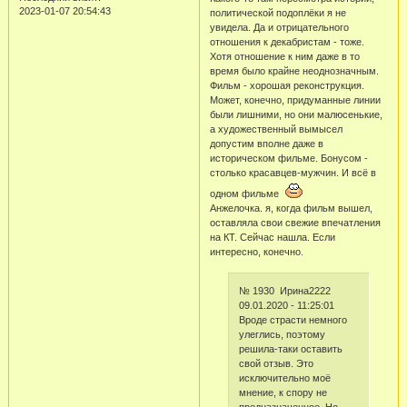
2023-01-07 20:54:43
политической подоплёки я не
увидела. Да и отрицательного
отношения к декабристам - тоже.
Хотя отношение к ним даже в то
время было крайне неоднозначным.
Фильм - хорошая реконструкция.
Может, конечно, придуманные линии
были лишними, но они малюсенькие,
а художественный вымысел
допустим вполне даже в
историческом фильме. Бонусом -
столько красавцев-мужчин. И всё в
одном фильме
Анжелочка. я, когда фильм вышел,
оставляла свои свежие впечатления
на КТ. Сейчас нашла. Если
интересно, конечно.
№ 1930 Ирина2222
09.01.2020 - 11:25:01
Вроде страсти немного
улеглись, поэтому
решила-таки оставить
свой отзыв. Это
исключительно моё
мнение, к спору не