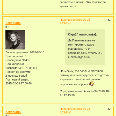
заряжаться можно. Что-то изнутри
должно идти
Поделиться
2018-10-21
31
Arkadia06
12:12:01
КТ
Olga14 написал(а):
Да Павел на коне не
монтируется. такое
ощущение,что он
Зарегистрирован
: 2016-05-13
отдельно,конь отдельно и
Приглашений:
0
шляпа отдельно.
Сообщений:
9145
Пол:
Женский
Возраст:
53
[1973-06-03]
По-моему, это вообще фотошоп...
Провел на форуме:
потому и не монтируется, что детали
2 месяца 8 дней
из разных фотографий разных
Последний визит:
2025-02-03 17:59:46
персонажей собраны
Отредактировано Arkadia06 (2018-10-
21 12:13:58)
Поделиться
2018-10-21
32
Arkadia06
12:13:02