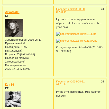
Поделиться
2018-08-30
24
Arkadia06
09:28:44
КТ
Ну так это он за кадром, а не в
образе.... А Пестель в общем-то без
усов был
Зарегистрирован
: 2016-05-13
Приглашений:
0
Сообщений:
9145
Отредактировано Arkadia06 (2018-08-
Пол:
Женский
30 09:30:03)
Возраст:
53
[1973-06-03]
Провел на форуме:
2 месяца 8 дней
Последний визит:
2025-02-03 17:59:46
Поделиться
2018-08-31
25
Кет 86
09:01:24
КТ
Ну на этих портретах, мне кажктся,
похож))