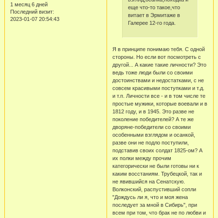
1 месяц 6 дней
еще что-то такое,что
Последний визит:
витает в Эрмитаже в
2023-01-07 20:54:43
Галерее 12-го года.
Я в принципе понимаю тебя. С одной
стороны. Но если вот посмотреть с
другой... А какие такие личности? Это
ведь тоже люди были со своими
достоинствами и недостатками, с не
совсем красивыми поступками и т.д.
и т.п. Личности все - и в том числе те
простые мужики, которые воевали и в
1812 году, и в 1945. Это разве не
поколение победителей? А те же
дворяне-победители со своими
особенными взглядом и осанкой,
разве они не подло поступили,
подставив своих солдат 1825-ом? А
их полки между прочим
категорически не были готовы ни к
каким восстаниям. Трубецкой, так и
не явившийся на Сенатскую.
Волконский, распустивший сопли
"Дождусь ли я, что и моя жена
последует за мной в Сибирь", при
всем при том, что брак не по любви и