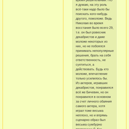
время решительный. НО
я думаю, на эту роль
всё-таки надо было бы
поискать кого-нибудь
другого, помоложе. Ведь
Николаю во время
восстания было всего 29,
т.е. он был ровесник
декабристов и даже
моложе некоторых из
них, но не побоялся
принимать непопулярные
решения, брать на себя
ответственность, не
суетиться, а
действовать. Будь кто
моложе, впечатление
только усилилось бы.
Из актеров, игравших
декабристов, понравился
всё же Бичевин, но он
понравился в основном
за счет личного обаяния
самого актера, хотя
играл тоже весьма
неплохо, но и впрямь
сценарно образ был
весьма сумбурно