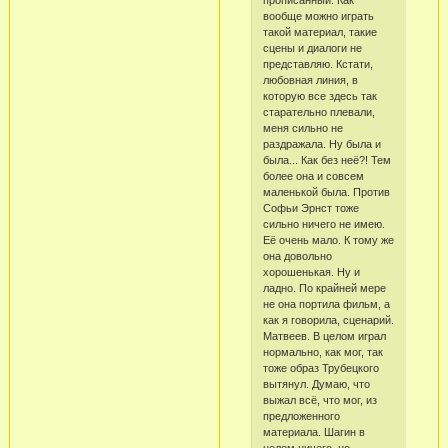
прописанный. Как
вообще можно играть
такой материал, такие
сцены и диалоги не
представляю. Кстати,
любовная линия, в
которую все здесь так
старательно плевали,
меня сильно не
раздражала. Ну была и
была... Как без неё?! Тем
более она и совсем
маленькой была. Против
Софьи Эрнст тоже
сильно ничего не имею.
Её очень мало. К тому же
она довольно
хорошенькая. Ну и
ладно. По крайней мере
не она портила фильм, а
как я говорила, сценарий.
Матвеев. В целом играл
нормально, как мог, так
тоже образ Трубецкого
вытянул. Думаю, что
выжал всё, что мог, из
предложенного
материала. Шагин в