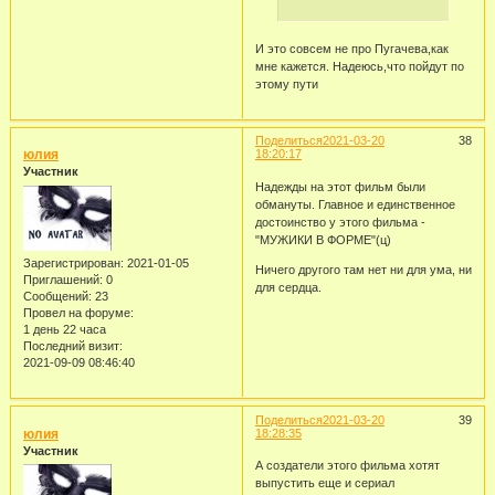
И это совсем не про Пугачева,как
мне кажется. Надеюсь,что пойдут по
этому пути
Поделиться
2021-03-20
38
юлия
18:20:17
Участник
Надежды на этот фильм были
обмануты. Главное и единственное
достоинство у этого фильма -
"МУЖИКИ В ФОРМЕ"(ц)
Зарегистрирован
: 2021-01-05
Ничего другого там нет ни для ума, ни
Приглашений:
0
для сердца.
Сообщений:
23
Провел на форуме:
1 день 22 часа
Последний визит:
2021-09-09 08:46:40
Поделиться
2021-03-20
39
юлия
18:28:35
Участник
А создатели этого фильма хотят
выпустить еще и сериал