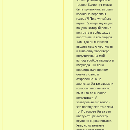
залить реками крови и
террор. Какие тут могли
быть кривляния, эмоции,
красивые переливы
голоса?! Прилучный же
играет бретерствующего
пацана, который решил
поиграть в войнушку, в
восстание, в командира.
Там, где он пытается
выдать некую жесткость
и типа силу характера,
получились на мой
взгляд вообще пародия и
клоунада. Он явно
переигрывал, причем
очень сильно и
откровенно. А не
хлопотал бы так лицом и
голосом, вполне могло
бы и что-то сносное
получиться. А
закадровый его голос -
это вообще что-то с чем-
то. По голове бы за это
настучать режиссеру
вкупе со сценаристами.
Увы, но остальные