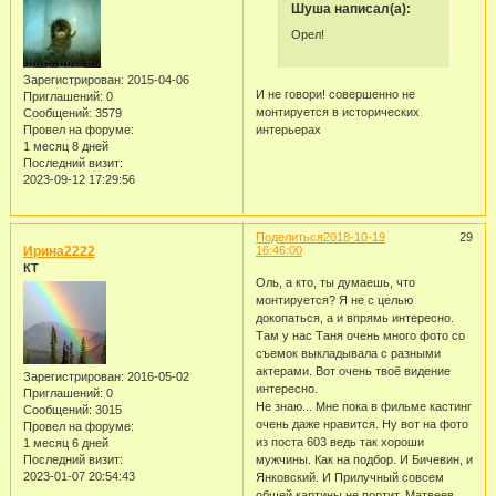
Шуша написал(а):
Орел!
Зарегистрирован
: 2015-04-06
И не говори! совершенно не
Приглашений:
0
монтируется в исторических
Сообщений:
3579
Провел на форуме:
интерьерах
1 месяц 8 дней
Последний визит:
2023-09-12 17:29:56
Поделиться
2018-10-19
29
Ирина2222
16:46:00
КТ
Оль, а кто, ты думаешь, что
монтируется? Я не с целью
докопаться, а и впрямь интересно.
Там у нас Таня очень много фото со
съемок выкладывала с разными
актерами. Вот очень твоё видение
Зарегистрирован
: 2016-05-02
интересно.
Приглашений:
0
Не знаю... Мне пока в фильме кастинг
Сообщений:
3015
очень даже нравится. Ну вот на фото
Провел на форуме:
из поста 603 ведь так хороши
1 месяц 6 дней
Последний визит:
мужчины. Как на подбор. И Бичевин, и
2023-01-07 20:54:43
Янковский. И Прилучный совсем
общей картины не портит. Матвеев,