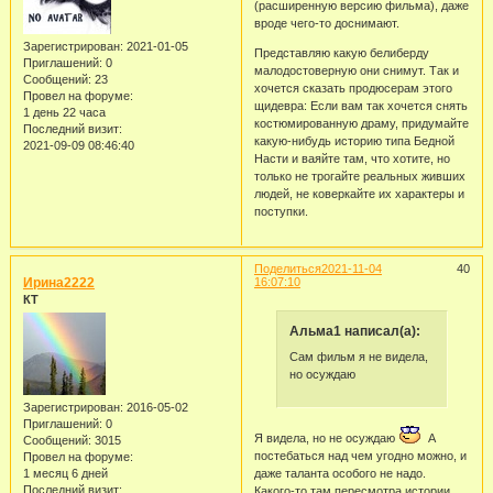
(расширенную версию фильма), даже
вроде чего-то доснимают.
Зарегистрирован
: 2021-01-05
Представляю какую белиберду
Приглашений:
0
малодостоверную они снимут. Так и
Сообщений:
23
хочется сказать продюсерам этого
Провел на форуме:
щидевра: Если вам так хочется снять
1 день 22 часа
костюмированную драму, придумайте
Последний визит:
какую-нибудь историю типа Бедной
2021-09-09 08:46:40
Насти и ваяйте там, что хотите, но
только не трогайте реальных живших
людей, не коверкайте их характеры и
поступки.
Поделиться
2021-11-04
40
Ирина2222
16:07:10
КТ
Альма1 написал(а):
Сам фильм я не видела,
но осуждаю
Зарегистрирован
: 2016-05-02
Приглашений:
0
Я видела, но не осуждаю
А
Сообщений:
3015
постебаться над чем угодно можно, и
Провел на форуме:
даже таланта особого не надо.
1 месяц 6 дней
Последний визит:
Какого-то там пересмотра истории,