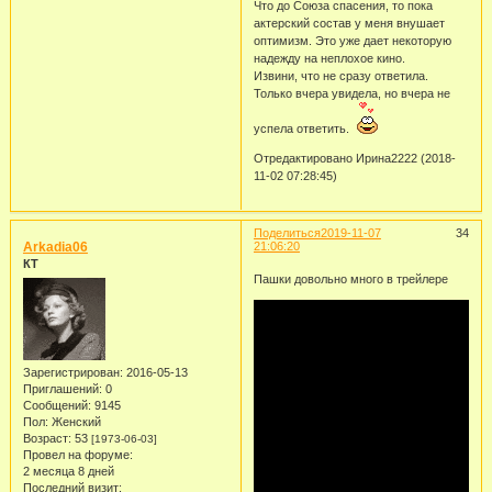
Что до Союза спасения, то пока
актерский состав у меня внушает
оптимизм. Это уже дает некоторую
надежду на неплохое кино.
Извини, что не сразу ответила.
Только вчера увидела, но вчера не
успела ответить.
Отредактировано Ирина2222 (2018-
11-02 07:28:45)
Поделиться
2019-11-07
34
Arkadia06
21:06:20
КТ
Пашки довольно много в трейлере
Зарегистрирован
: 2016-05-13
Приглашений:
0
Сообщений:
9145
Пол:
Женский
Возраст:
53
[1973-06-03]
Провел на форуме:
2 месяца 8 дней
Последний визит: