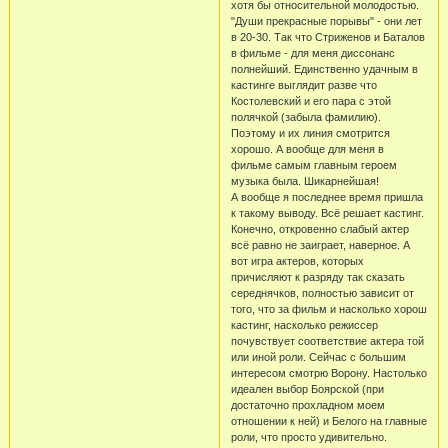
хотя бы относительной молодостью.
"Души прекрасные порывы" - они лет
в 20-30. Так что Стриженов и Баталов
в фильме - для меня диссонанс
полнейший. Единственно удачным в
кастинге выглядит разве что
Костолевский и его пара с этой
полячкой (забыла фамилию).
Поэтому и их линия смотрится
хорошо. А вообще для меня в
фильме самым главным героем
музыка была. Шикарнейшая!
А вообще я последнее время пришла
к такому выводу. Всё решает кастинг.
Конечно, откровенно слабый актер
всё равно не заиграет, наверное. А
вот игра актеров, которых
причисляют к разряду так сказать
середнячков, полностью зависит от
того, что за фильм и насколько хорош
кастинг, насколько режиссер
почувствует соответствие актера той
или иной роли. Сейчас с большим
интересом смотрю Ворону. Настолько
идеален выбор Боярской (при
достаточно прохладном моем
отношении к ней) и Белого на главные
роли, что просто удивительно.