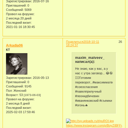
Зарегистрирован
: 2016-07-16
Приглашений:
0
Сообщений:
5069
Провел на форуме:
2 месяца 20 дней
Последний визит:
2021-01-16 18:30:45
Поделиться
2018-10-11
26
Arkadia06
18:24:37
КТ
maxim_matveev_
написал(а):
Не знаю, как у вас, а у
нас с утра заговор... 😂🤪
✌🏼Готовим
Зарегистрирован
: 2016-05-13
Приглашений:
0
переворот...#максимматвеев
Сообщений:
9145
#союзспасения
Пол:
Женский
#павелприлучный
Возраст:
53
[1973-06-03]
#леонидбичевин
Провел на форуме:
#иванянковский #съемки
2 месяца 8 дней
#огонь🔥
Последний визит:
2025-02-03 17:59:46
https://www.instagram.com/p/BoyZIBFFvEc/