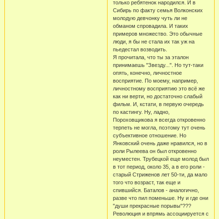
только ребятенок народился. И в
Сибирь по факту семья Волконских
молодую девчонку чуть ли не
обманом спровадила. И таких
примеров множество. Это обычные
люди, я бы не стала их так уж на
пьедестал возводить.
Я прочитала, что ты за эталон
принимаешь "Звезду...". Но тут-таки
опять, конечно, личностное
восприятие. По моему, например,
личностному восприятию это всё же
как ни верти, но достаточно слабый
фильм. И, кстати, в первую очередь
по кастингу. Ну, ладно,
Пороховщикова я всегда откровенно
терпеть не могла, поэтому тут очень
субъективное отношение. Но
Янковский очень даже нравился, но в
роли Рылеева он был откровенно
неуместен. Трубецкой еще молод был
в тот период, около 35, а в его роли -
старый Стриженов лет 50-ти, да мало
того что возраст, так еще и
спившийся. Баталов - аналогично,
разве что пил поменьше. Ну и где они
"души прекрасные порывы"???
Революция и впрямь ассоциируется с