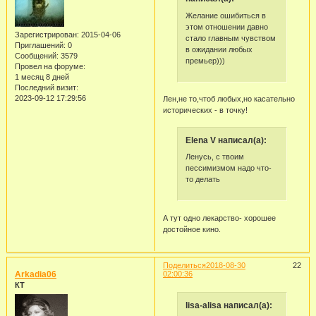
Желание ошибиться в
этом отношении давно
Зарегистрирован
: 2015-04-06
стало главным чувством
Приглашений:
0
в ожидании любых
Сообщений:
3579
премьер)))
Провел на форуме:
1 месяц 8 дней
Последний визит:
2023-09-12 17:29:56
Лен,не то,чтоб любых,но касательно
исторических - в точку!
Elena V написал(а):
Ленусь, с твоим
пессимизмом надо что-
то делать
А тут одно лекарство- хорошее
достойное кино.
Поделиться
2018-08-30
22
Arkadia06
02:00:36
КТ
lisa-alisa написал(а):