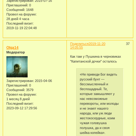
Зарегистрирован
: 2015-07-16
Приглашений:
0
Сообщений:
1648
Провел на форуме:
28 дней 4 часа
Последний визит:
2019-11-19 22:04:48
Поделиться
2019-11-20
37
Olga14
14:05:55
Модератор
Как там у Пушкина в черновиках
"Капитанской дочки" осталось
«Не приведи Бог видеть
русский бунт —
Зарегистрирован
: 2015-04-06
бессмысленный и
Приглашений:
0
беспощадный. Те,
Сообщений:
3579
которые замышляют у
Провел на форуме:
нас невозможные
1 месяц 8 дней
Последний визит:
перевороты, или молоды
2023-09-12 17:29:56
и не знают нашего
народа, или уж люди
жестокосердные, коим
чужая головушка
полушка, да и своя
шейка копейка».