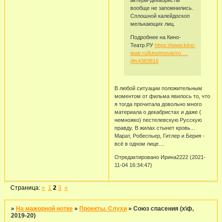
актеры-декабристы
вообще не запомнились.
Сплошной калейдоскоп
мелькающих лиц.
Подробнее на Кино-
Театр.РУ
https://www.kino-
teatr.ru/kino/movie/ro …
/#s4383816
В любой ситуации положительным
моментом от фильма явилось то, что
я тогда прочитала довольно много
материала о декабристах и даже (
немножко) пестелевскую Русскую
правду. В жилах стынет кровь...
Марат, Робеспьер, Гитлер и Берия -
всё в одном лице....
Отредактировано Ирина2222 (2021-
11-04 16:34:47)
Страница:
«
1
2
3
»
»
На мажорной нотке
»
Проекты. Слухи
»
Союз спасения (х\ф,
2019-20)