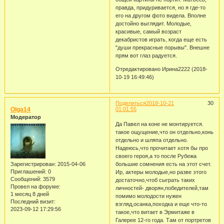
правда, придуривается, но я где-то
его на другом фото видела. Вполне
достойно выглядит. Молодые,
красивые, самый возраст
декабристов играть, когда еще есть
"души прекрасные порывы". Внешне
прям вот глаз радуется.
Отредактировано Ирина2222 (2018-
10-19 16:49:46)
Поделиться
2018-10-21
30
Olga14
01:01:55
Модератор
Да Павел на коне не монтируется.
такое ощущение,что он отдельно,конь
отдельно и шляпа отдельно.
Надеюсь,что прочитает хотя бы про
своего героя,а то после Рубежа
Зарегистрирован
: 2015-04-06
большие сомнения есть на этот счет.
Приглашений:
0
Ир, актеры молодые,но разве этого
Сообщений:
3579
достаточно,чтоб сыграть таких
Провел на форуме:
личностей- дворян,победителей,там
1 месяц 8 дней
помимо молодости нужен
Последний визит:
взгляд,осанка,походка и еще что-то
2023-09-12 17:29:56
такое,что витает в Эрмитаже в
Галерее 12-го года. Там от портретов