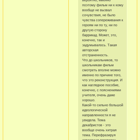
вероятно, именно
поэтому фильм ни к кому
вообще не вызвал
сочувствия, не было
чувства сопереживания к
героям ни по ту, ни по
другую сторону
баррикад. Может, это,
конечно, так и
задумывалось. Такая
авторская
отстраненность.
Что до школьников, то
школьникам фильм
смотреть вполне можно
именно по причине того,
что это реконструкция. И
как наглядное пособие,
конечно, с пояснениями
учителя, очень даже
хорошо.
Какой-то сильно большой
идеологической
направленности я не
увидела. Тема
декабристов - это
вообще очень хитрая
тема. Перефразируя