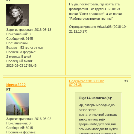
КТ
Ну да, посмотрела, где взята эта
фотография - из группы...и не из
папки "Союз спасения", а из папки
"Работы участников группы"
Отредактировано Arkadia06 (2018-10-
Зарегистрирован
: 2016-05-13
21 12:13:27)
Приглашений:
0
Сообщений:
9145
Пол:
Женский
Возраст:
53
[1973-06-03]
Провел на форуме:
2 месяца 8 дней
Последний визит:
2025-02-03 17:59:46
Поделиться
2018-11-02
33
Ирина2222
07:26:36
КТ
Olga14 написал(а):
Ир, актеры молодые,но
разве этого
достаточно,чтоб сыграть
Зарегистрирован
: 2016-05-02
таких личностей-
Приглашений:
0
дворян,победителей,там
Сообщений:
3015
помимо молодости нужен
Провел на форуме:
взгляд,осанка,походка и