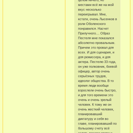
целом ничего, но
местами всё же на мой
вкус несколько
переигрывал. Мне,
кстати, очень Лысенков в
роли Оболенского
понравился. Насчет
Прилучного.... Образ
Пестеля мне показался
абсолютно провальным.
Причем это провал для
всех. И для сценария, и
для режиссера, и для
актера. Пестелю 33 года,
он уже полковник, боевой
офицер, автор очень
серьёзных трудов,
идеолог общества. В то
время люди вообще
взрослели очень быстро,
и для того времени это
очень и очень зрелый
человек. К тому же он
очень жесткий человек,
планировавший
диктатуру и себя во
главе, планировавший по
большому счету всё