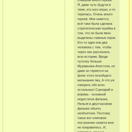
слишком много героев.
Я, даже чуть будучи в
теме, кто кого играл, и то
терялась. Очень много
героев. Мне кажется,
всё-таки была сделана
стратегическая ошибка в
том, что не были явно
выделены главные герои.
Кто-то один или два
человека с тем, чтобы
через них рассказать
всю историю. Вроде
чуточку больше
Муравьева-Апостола, но
даже он теряется на
фоне этого всеобщего
мелькания лиц. А что уж
говорить обо всех
остальных! Сценарий и
впрямь - основной
недостаток фильма.
Нельзя в двухчасовом
фильме объять
необъятное. Поэтому
такое вот клиповое
построение сюжета мне
не понравилось. И,