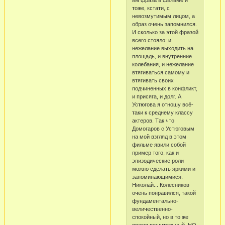
им фраза в фильме и
тоже, кстати, с
невозмутимым лицом, а
образ очень запомнился.
И сколько за этой фразой
всего стояло: и
нежелание выходить на
площадь, и внутренние
колебания, и нежелание
втягиваться самому и
втягивать своих
подчиненных в конфликт,
и присяга, и долг. А
Устюгова я отношу всё-
таки к среднему классу
актеров. Так что
Домогаров с Устюговым
на мой взгляд в этом
фильме явили собой
пример того, как и
эпизодические роли
можно сделать яркими и
запоминающимися.
Николай... Колесников
очень понравился, такой
фундаментально-
величественно-
спокойный, но в то же