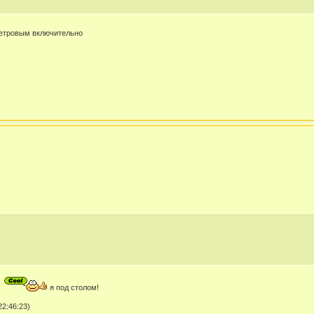
Петровым включительно
я под столом!
2:46:23)