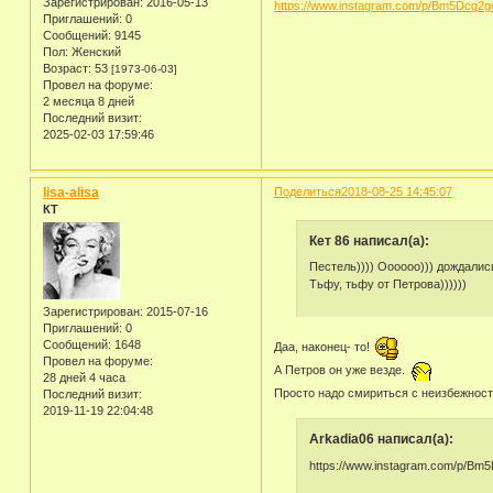
Зарегистрирован
: 2016-05-13
https://www.instagram.com/p/Bm5Dcg2
Приглашений:
0
Сообщений:
9145
Пол:
Женский
Возраст:
53
[1973-06-03]
Провел на форуме:
2 месяца 8 дней
Последний визит:
2025-02-03 17:59:46
lisa-alisa
Поделиться
2018-08-25 14:45:07
КТ
Кет 86 написал(а):
Пестель)))) Оооооо))) дождалис
Тьфу, тьфу от Петрова))))))
Зарегистрирован
: 2015-07-16
Приглашений:
0
Сообщений:
1648
Даа, наконец- то!
Провел на форуме:
А Петров он уже везде.
28 дней 4 часа
Просто надо смириться с неизбежнос
Последний визит:
2019-11-19 22:04:48
Arkadia06 написал(а):
https://www.instagram.com/p/B