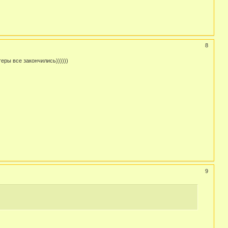
8
теры все закончились))))))
9