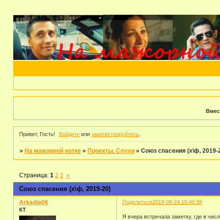
Вмес
Привет, Гость!
Войдите
или
зарегистрируйтесь
.
»
На мажорной нотке
»
Проекты. Слухи
»
Союз спасения (х\ф, 2019-
Страница:
1
2
3
»
Союз спасения (х\ф, 2019-20)
Arkadia06
Поделиться
2018-08-24 15:49:38
КТ
Я вчера встречала заметку, где в чис