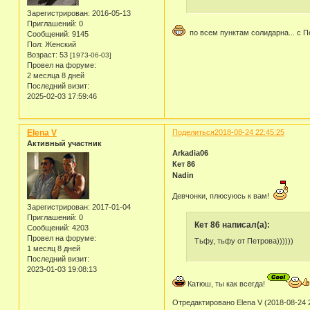
Зарегистрирован
: 2016-05-13
Приглашений:
0
по всем пунктам солидарна... с 
Сообщений:
9145
Пол:
Женский
Возраст:
53
[1973-06-03]
Провел на форуме:
2 месяца 8 дней
Последний визит:
2025-02-03 17:59:46
Elena V
Поделиться
2018-08-24 22:45:25
Активный участник
Arkadia06
Кет 86
Nadin
Девчонки, плюсуюсь к вам!
Зарегистрирован
: 2017-01-04
Приглашений:
0
Кет 86 написал(а):
Сообщений:
4203
Провел на форуме:
Тьфу, тьфу от Петрова))))))
1 месяц 8 дней
Последний визит:
2023-01-03 19:08:13
Катюш, ты как всегда!
Отредактировано Elena V (2018-08-24 2