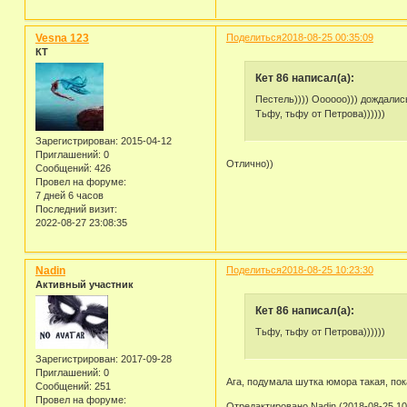
Vesna 123
Поделиться
2018-08-25 00:35:09
КТ
Кет 86 написал(а):
Пестель)))) Оооооо))) дождалис
Тьфу, тьфу от Петрова))))))
Зарегистрирован
: 2015-04-12
Приглашений:
0
Отлично))
Сообщений:
426
Провел на форуме:
7 дней 6 часов
Последний визит:
2022-08-27 23:08:35
Nadin
Поделиться
2018-08-25 10:23:30
Активный участник
Кет 86 написал(а):
Тьфу, тьфу от Петрова))))))
Зарегистрирован
: 2017-09-28
Приглашений:
0
Ага, подумала шутка юмора такая, пока
Сообщений:
251
Провел на форуме:
Отредактировано Nadin (2018-08-25 10