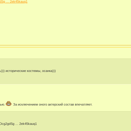
gdSg … 2ek45kauq1
ь))) исторические костюмы, осанка)))
тью.
За исключением оного актерский состав впечатляет.
m5Dcg2gdSg … 2ek45kauq1