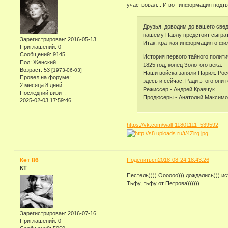
участвовал... И вот информация подт
Друзья, доводим до вашего све
нашему Павлу предстоит сыграт
Зарегистрирован
: 2016-05-13
Итак, краткая информация о фи
Приглашений:
0
Сообщений:
9145
История первого тайного полит
Пол:
Женский
1825 год, конец Золотого века.
Возраст:
53
[1973-06-03]
Наши войска заняли Париж. Рос
Провел на форуме:
здесь и сейчас. Ради этого они 
2 месяца 8 дней
Режиссер - Андрей Кравчук
Последний визит:
Продюсеры - Анатолий Максимов
2025-02-03 17:59:46
https://vk.com/wall-11801111_539592
Кет 86
Поделиться
2018-08-24 18:43:26
КТ
Пестель)))) Оооооо))) дождались))) и
Тьфу, тьфу от Петрова))))))
Зарегистрирован
: 2016-07-16
Приглашений:
0