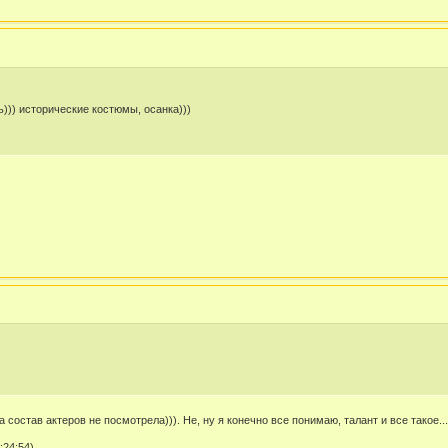
ь))) исторические костюмы, осанка)))
 состав актеров не посмотрела))). Не, ну я конечно все понимаю, талант и все такое....
:24:54)