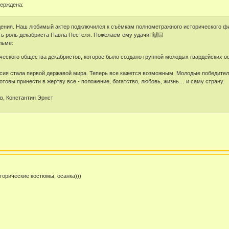
верждена:
дения. Наш любимый актер подключился к съёмкам полнометражного исторического фил
ь роль декабриста Павла Пестеля. Пожелаем ему удачи! 🙌🏻
льме:
ического общества декабристов, которое было создано группой молодых гвардейских о
сия стала первой державой мира. Теперь все кажется возможным. Молодые победители
готовы принести в жертву все - положение, богатство, любовь, жизнь… и саму страну.
, Константин Эрнст
сторические костюмы, осанка)))