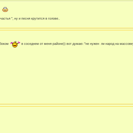
стья ", ну и песня крутится в голове..
 боком
в соседнем от меня районе)) вот думаю :"не нужен ли народ на массов