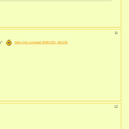
11
ку"
https://vk.com/wall-35961352_462195
12