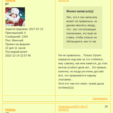
Helena
19:49:54
КТ
Женек написал(а):
Лен, это я так написала,
может не правильно, но
думаю имелось ввиду,
Зарегистрирован
: 2017-07-13
что - вот эти визжащие
Приглашений:
0
поклонники, это ещё не
Сообщений:
1344
слава, чтобы сильно не
Пол:
Женский
обольщался, как то так
Провел на форуме:
22 дня 11 часов
Последний визит:
Не-не правильно... Только Ургант
2022-12-14 22:57:45
напрасно над ним за это стебался,
ему самому, как мне кажется, до этих
визгов особого дела нет... Он привык,
конечно, но когда уж очень достаёт
всё, это прорывается наружу
эпатажем...
Хотя кто там его знает, чужая душа
потёмки)))))
Цитировать
Поделиться
2017-09-27
26
Helena
19:56:27