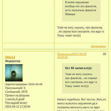
В моём окружении
вообще нет его фанатов,
есть несколько фанатов
Мажора
Тоже не могу сказать, про фанатов,
..но сериал все смотрели, его ждут и
Пашу знают все)))
Цитировать
Поделиться
2017-09-28
28
Olga14
10:12:10
Модератор
Кет 86 написал(а):
Тоже не могу сказать,
про фанатов, ..но сериал
все смотрели, его ждут и
Зарегистрирован
: 2015-04-06
Пашу знают все)))
Приглашений:
0
Сообщений:
3579
Провел на форуме:
1 месяц 8 дней
Ничего подобного. Вот честно ,Кать,из
Последний визит:
моего мужского окружения,да и
2023-09-12 17:29:56
половины женского,никто не ждет