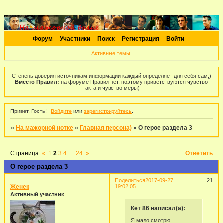
Форум
Участники
Поиск
Регистрация
Войти
Активные темы
Степень доверия источникам информации каждый определяет для себя сам;)
Вместо Правил:
на форуме Правил нет, поэтому приветствуются чувство
такта и чувство меры)
Привет, Гость!
Войдите
или
зарегистрируйтесь
.
»
На мажорной нотке
»
Главная персона)
»
О герое раздела 3
Страница:
«
1
2
3
4
…
24
»
Ответить
О герое раздела 3
Поделиться
2017-09-27
21
Женек
19:02:05
Активный участник
Кет 86 написал(а):
Я мало смотрю