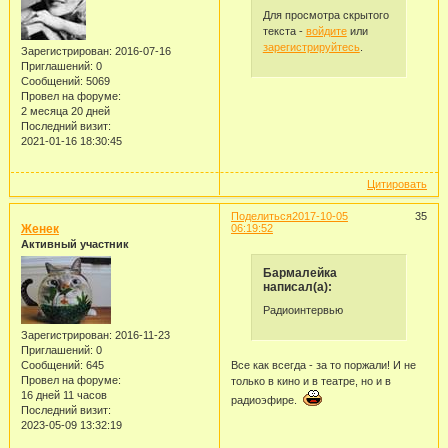
Для просмотра скрытого
текста -
войдите
или
зарегистрируйтесь
.
Зарегистрирован
: 2016-07-16
Приглашений:
0
Сообщений:
5069
Провел на форуме:
2 месяца 20 дней
Последний визит:
2021-01-16 18:30:45
Цитировать
Поделиться
2017-10-05
35
Женек
06:19:52
Активный участник
Бармалейка
написал(а):
Радиоинтервью
Зарегистрирован
: 2016-11-23
Приглашений:
0
Все как всегда - за то поржали! И не
Сообщений:
645
Провел на форуме:
только в кино и в театре, но и в
16 дней 11 часов
радиоэфире.
Последний визит:
2023-05-09 13:32:19