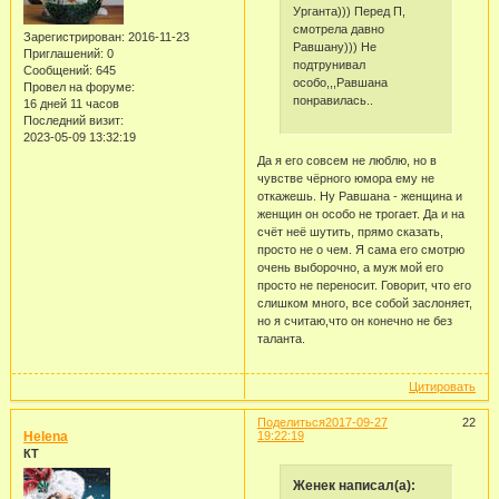
Урганта))) Перед П,
смотрела давно
Зарегистрирован
: 2016-11-23
Равшану))) Не
Приглашений:
0
подтрунивал
Сообщений:
645
особо,,,Равшана
Провел на форуме:
понравилась..
16 дней 11 часов
Последний визит:
2023-05-09 13:32:19
Да я его совсем не люблю, но в
чувстве чёрного юмора ему не
откажешь. Ну Равшана - женщина и
женщин он особо не трогает. Да и на
счёт неё шутить, прямо сказать,
просто не о чем. Я сама его смотрю
очень выборочно, а муж мой его
просто не переносит. Говорит, что его
слишком много, все собой заслоняет,
но я считаю,что он конечно не без
таланта.
Цитировать
Поделиться
2017-09-27
22
Helena
19:22:19
КТ
Женек написал(а):