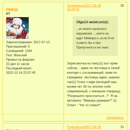
Поделиться
2017-09-28
30
Helena
12:44:42
КТ
Olga14 написал(а):
...из моего мужского
окружения ....никто не
ждет Мажора и ,если б не
Зарегистрирован
: 2017-07-13
я,никто бы и про
Приглашений:
0
Прилучного и не знал.
Сообщений:
1344
Пол:
Женский
Провел на форуме:
Зарисовочка на тему)))) вот прям
22 дня 11 часов
сейчас... идем по лестнице в своей
Последний визит:
конторе с сослуживицей, прям по
2022-12-14 22:57:45
серединке лестницы идем, широко
так)))) Голос сзади (молодой наш
мужик лет 30-ти, вполне себе
современный, с юморком товарищ):
"Разрешите просочиться...!" Я на
автомате: "Мажора уважаем?" )))
Ответ - "Не то слово!!"
Цитировать
Поделиться
2017-09-28
31