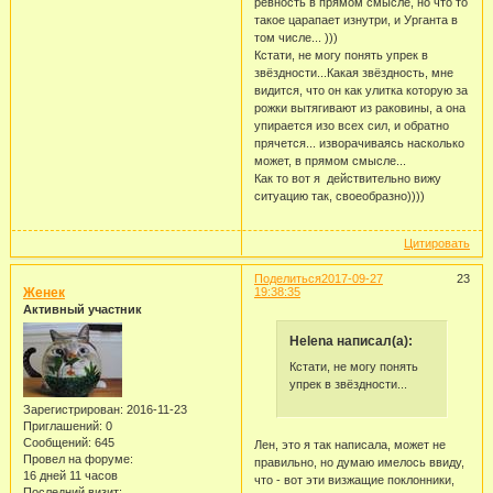
ревность в прямом смысле, но что то
такое царапает изнутри, и Урганта в
том числе... )))
Кстати, не могу понять упрек в
звёздности...Какая звёздность, мне
видится, что он как улитка которую за
рожки вытягивают из раковины, а она
упирается изо всех сил, и обратно
прячется... изворачиваясь насколько
может, в прямом смысле...
Как то вот я действительно вижу
ситуацию так, своеобразно))))
Цитировать
Поделиться
2017-09-27
23
Женек
19:38:35
Активный участник
Helena написал(а):
Кстати, не могу понять
упрек в звёздности...
Зарегистрирован
: 2016-11-23
Приглашений:
0
Сообщений:
645
Лен, это я так написала, может не
Провел на форуме:
правильно, но думаю имелось ввиду,
16 дней 11 часов
что - вот эти визжащие поклонники,
Последний визит: