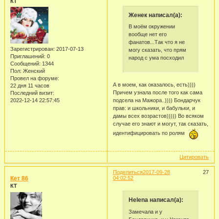
КТ
Женек написал(а):
В моём окружении
вообще нет его
фанатов...Так что я не
Зарегистрирован
: 2017-07-13
могу сказать, что прям
Приглашений:
0
народ с ума посходил
Сообщений:
1344
Пол:
Женский
Провел на форуме:
А в моем, как оказалось, есть))))
22 дня 11 часов
Причем узнала после того как сама
Последний визит:
подсела на Мажора..)))) Бондарчук
2022-12-14 22:57:45
прав: и школьники, и бабульки, и
дамы всех возрастов))))) Во всяком
случае его знают и могут, так сказать,
идентифицировать по ролям
Цитировать
Поделиться
2017-09-28
27
Кет 86
04:02:52
КТ
Helena написал(а):
Замечала и у