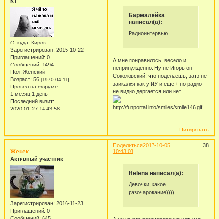
КТ
Бармалейка
написал(а):
Радиоинтервью
Откуда:
Киров
Зарегистрирован
: 2015-10-22
Приглашений:
0
А мне понравилось, весело и
Сообщений:
1494
непринужденно. Ну не Игорь он
Пол:
Женский
Соколовский! что поделаешь, зато не
Возраст:
56
[1970-04-11]
заикался как у ИУ и еще + по радио
Провел на форуме:
не видно дергается или нет
1 месяц 1 день
Последний визит:
2020-01-27 14:43:58
Цитировать
Поделиться
2017-10-05
38
Женек
10:43:03
Активный участник
Helena написал(а):
Девочки, какое
разочарование))))...
Зарегистрирован
: 2016-11-23
Приглашений:
0
Сообщений:
645
А ни какого разочарования нет, хоть