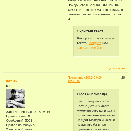
Мажора и ,если б не я,никто бы и про
Прилучного и не знал. Это нам так
кажется,что все с ума посходили,а в
реальности-это помешательство от
ИС.
Скрытый текст:
Для просмотра скрытого
текста -
войдите
или
зарегистрируйтесь
.
Цитировать
Поделиться
2017-09-28
29
Кет 86
10:30:36
КТ
Olga14 написал(а):
Ничего подобного. Вот
честно ,Кать,из моего
мужского окружения,да и
Зарегистрирован
: 2016-07-16
половины женского,никто
Приглашений:
0
не ждет Мажора и ,если б
Сообщений:
5069
не я,никто бы и про
Провел на форуме:
Прилучного и не знал.
2 месяца 20 дней