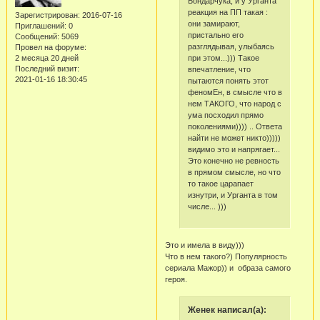
Бондарчука, и у Урганта
реакция на ПП такая :
Зарегистрирован
: 2016-07-16
они замирают,
Приглашений:
0
пристально его
Сообщений:
5069
разглядывая, улыбаясь
Провел на форуме:
при этом...))) Такое
2 месяца 20 дней
Последний визит:
впечатление, что
2021-01-16 18:30:45
пытаются понять этот
феномЕн, в смысле что в
нем ТАКОГО, что народ с
ума посходил прямо
поколениями)))) .. Ответа
найти не может никто)))))
видимо это и напрягает...
Это конечно не ревность
в прямом смысле, но что
то такое царапает
изнутри, и Урганта в том
числе... )))
Это и имела в виду)))
Что в нем такого?) Популярность
сериала Мажор)) и образа самого
героя.
Женек написал(а):