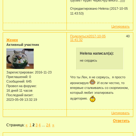
грубее? Курит чересчур много...))))
Отредактировано Helena (2017-10-05
11:43:53)
Цитировать
Поделиться
2017-10-05
40
Женек
11:41:32
Активный участник
Helena написал(а):
не сердись
Зарегистрирован
: 2016-11-23
Приглашений:
0
Что ты Лен, я не сержусь, я просто
Сообщений:
645
иронизирую
И если честно, то
Провел на форуме:
впервые сталкиваясь со скорпионом,
16 дней 11 часов
который любит эпатировать
Последний визит:
аудиторию.
2023-05-09 13:32:19
Цитировать
Ответить
Страница:
«
1
2
3
4
…
24
»