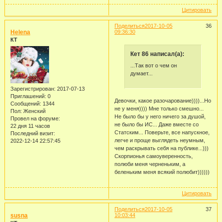
Цитировать
Поделиться
2017-10-05
36
Helena
09:36:30
КТ
Кет 86 написал(а):
...Так вот о чем он
думает...
Зарегистрирован
: 2017-07-13
Приглашений:
0
Девочки, какое разочарование))))...Но
Сообщений:
1344
не у меня)))) Мне только смешно...
Пол:
Женский
Не было бы у него ничего за душой,
Провел на форуме:
не было бы ИС... Даже вместе со
22 дня 11 часов
Статским... Поверьте, все напускное,
Последний визит:
легче и проще выглядеть неумным,
2022-12-14 22:57:45
чем раскрывать себя на публике...)))
Скорпионья самоуверенность,
полюби меня черненьким, а
беленьким меня всякий полюбит))))))
Цитировать
Поделиться
2017-10-05
37
susna
10:03:44