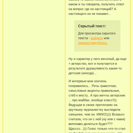
каком и ты говорила, получить ответ
на вопрос где он настоящий? А
настоящего он не покажет...
Скрытый текст:
Для просмотра скрытого
текста -
войдите
или
зарегистрируйтесь
.
Ну и характер у него веселый, да еще
+ актерство, вот и получается в
результате дурашливость какая-то
детская (иногда)...
И интервью мне ооочень
понравилось... Речь грамотная,
смысловые акценты правильные,
стёб к месту.. А про мечты актерские
... про майбах, вообще класс!!))
Ведущая в своих претензиях на
крутяшку-журналистку выглядела
смешнее, чем он. ИМХО)))) Всерьез
считала, что он с ней (ну или с нами)
мечтами
делиться будет???
Щасссс...))) Голос только что-то стал