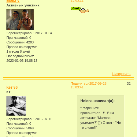
Elena V
13:03:21
Активный участник
Зарегистрирован
: 2017-01-04
Приглашений:
0
Сообщений:
4203
Провел на форуме:
1 месяц 8 дней
Последний визит:
2023-01-03 19:08:13
Цитировать
Поделиться
2017-09-28
32
Кет 86
13:03:41
КТ
Helena написал(а):
"Разрешите
просочиться...!" Я на
автомате: "Мажора
Зарегистрирован
: 2016-07-16
уважаем?" ))) Ответ - "Не
Приглашений:
0
то слово!!"
Сообщений:
5069
Провел на форуме: