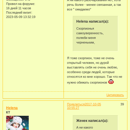
Провел на форуме:
речь более - менее связанная, а так
16 дней 11 часов
все " ожидаемо"
Последний визит:
2023-05-09 13:32:19
Helena написал(а):
Скорпионья
самоуверенность,
полюби меня
черненьким,
Я тоже скорпион, тоже не очень
открытый человек, но дурой
выставлять себя не очень люблю,
особенно среди людей, которые
относятся ко мне хорошо. Так что не
нужно обижать скорпионов
Цитировать
Поделиться
2017-10-05
39
Helena
10:55:27
КТ
Женек написал(а):
А ни какого