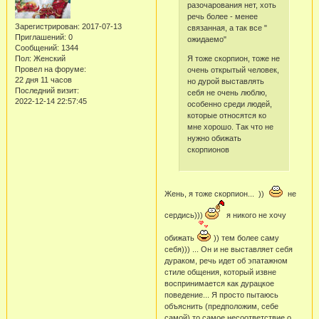
разочарования нет, хоть
речь более - менее
Зарегистрирован
: 2017-07-13
связанная, а так все "
Приглашений:
0
ожидаемо"
Сообщений:
1344
Я тоже скорпион, тоже не
Пол:
Женский
Провел на форуме:
очень открытый человек,
22 дня 11 часов
но дурой выставлять
Последний визит:
себя не очень люблю,
2022-12-14 22:57:45
особенно среди людей,
которые относятся ко
мне хорошо. Так что не
нужно обижать
скорпионов
Жень, я тоже скорпион... ))
не
сердись)))
я никого не хочу
обижать
)) тем более саму
себя))) ... Он и не выставляет себя
дураком, речь идет об эпатажном
стиле общения, который извне
воспринимается как дурацкое
поведение... Я просто пытаюсь
объяснить (предположим, себе
самой) то самое несоответствие о