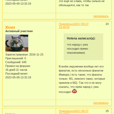
это ещё не слава, чтобы сильно не
2023-05-09 13:32:19
обольщался, как то так
Цитировать
Поделиться
2017-09-27
24
Женек
19:46:03
Активный участник
Helena написал(а):
что народ с ума
посходил прямо
поколениями)
Зарегистрирован
: 2016-11-23
Приглашений:
0
Сообщений:
645
Провел на форуме:
В моём окружении вообще нет его
16 дней 11 часов
фанатов, есть несколько фанатов
Последний визит:
Мажора ( есть такие, что фанаты
2023-05-09 13:32:19
только М1, немного таких, которые
приняли и М2). Так что я не могу
сказать, что прям народ с ума
посходил
Цитировать
Поделиться
2017-09-27
25