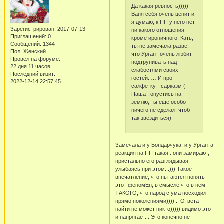
Да какая ревность)))))
Ваня себя очень ценит и
я думаю, к ПП у него нет
Зарегистрирован
: 2017-07-13
ни какого отношения,
Приглашений:
0
кроме ироничного. Кать,
Сообщений:
1344
ты не замечала разве,
Пол:
Женский
что Ургант очень любит
Провел на форуме:
подтрунивать над
22 дня 11 часов
слабостями своих
Последний визит:
гостей. … И про
2022-12-14 22:57:45
салфетку - сарказм (
Паша , опустись на
землю, ты ещё особо
ничего не сделал, чтоб
так звездиться)
Замечала и у Бондарчука, и у Урганта
реакция на ПП такая : они замирают,
пристально его разглядывая,
улыбаясь при этом...))) Такое
впечатление, что пытаются понять
этот феномЕн, в смысле что в нем
ТАКОГО, что народ с ума посходил
прямо поколениями)))) .. Ответа
найти не может никто))))) видимо это
и напрягает... Это конечно не