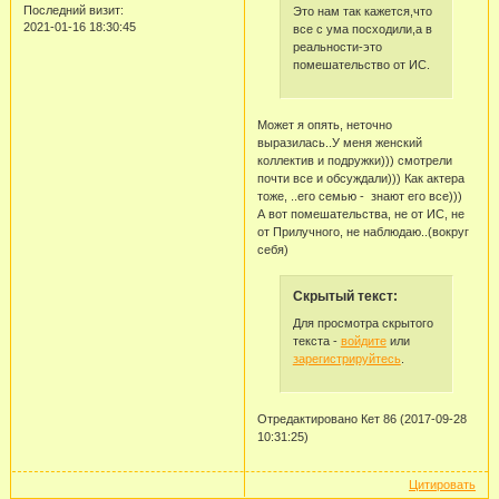
Последний визит:
Это нам так кажется,что
2021-01-16 18:30:45
все с ума посходили,а в
реальности-это
помешательство от ИС.
Может я опять, неточно
выразилась..У меня женский
коллектив и подружки))) смотрели
почти все и обсуждали))) Как актера
тоже, ..его семью - знают его все)))
А вот помешательства, не от ИС, не
от Прилучного, не наблюдаю..(вокруг
себя)
Скрытый текст:
Для просмотра скрытого
текста -
войдите
или
зарегистрируйтесь
.
Отредактировано Кет 86 (2017-09-28
10:31:25)
Цитировать