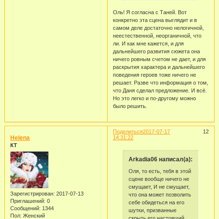
Оль! Я согласна с Таней. Вот
конкретно эта сцена выглядит и в
самом деле достаточно нелогичной,
неестественной, неорганичной, что
ли. И как мне кажется, и для
дальнейшего развития сюжета она
ничего ровным счетом не дает, и для
раскрытия характера и дальнейшего
поведения героев тоже ничего не
решает. Разве что информация о том,
что Даня сделал предложение. И всё.
Но это легко и по-другому можно
было решить.
Поделиться
2017-07-17
12
Helena
14:31:22
КТ
Arkadia06 написал(а):
Оля, то есть, тебя в этой
сцене вообще ничего не
смущает, И не смущает,
Зарегистрирован
: 2017-07-13
что она может позволить
Приглашений:
0
себе обидеться на его
Сообщений:
1344
шутки, призванные
Пол:
Женский
скрыть его настоящий