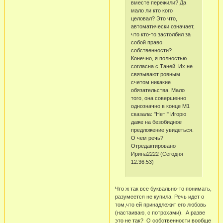
вместе пережили? Да
мало ли кто кого
целовал? Это что,
автоматически означает,
что кто-то застолбил за
собой право
собственности?
Конечно, я полностью
согласна с Таней. Их не
связывают ровным
счетом никакие
обязательства. Мало
того, она совершенно
однозначно в конце М1
сказала: "Нет!" Игорю
даже на безобидное
предложение увидеться.
О чем речь?
Отредактировано
Ирина2222 (Сегодня
12:36:53)
Что ж так все буквально-то понимать,
разумеется не купила. Речь идет о
том,что ей принадлежит его любовь
(настаиваю, с потрохами). А разве
это не так? О собственности вообще