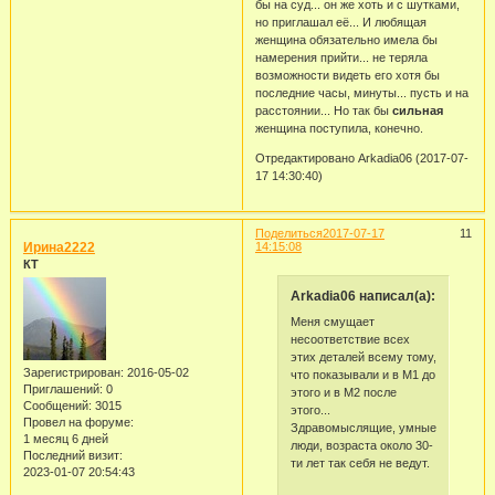
бы на суд... он же хоть и с шутками,
но приглашал её... И любящая
женщина обязательно имела бы
намерения прийти... не теряла
возможности видеть его хотя бы
последние часы, минуты... пусть и на
расстоянии... Но так бы
сильная
женщина поступила, конечно.
Отредактировано Arkadia06 (2017-07-
17 14:30:40)
Поделиться
2017-07-17
11
Ирина2222
14:15:08
КТ
Arkadia06 написал(а):
Меня смущает
несоответствие всех
этих деталей всему тому,
Зарегистрирован
: 2016-05-02
что показывали и в М1 до
Приглашений:
0
этого и в М2 после
Сообщений:
3015
этого...
Провел на форуме:
Здравомыслящие, умные
1 месяц 6 дней
люди, возраста около 30-
Последний визит:
ти лет так себя не ведут.
2023-01-07 20:54:43