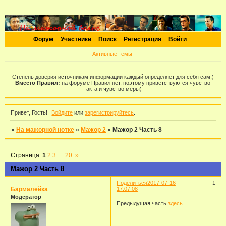
Форум
Участники
Поиск
Регистрация
Войти
Активные темы
Степень доверия источникам информации каждый определяет для себя сам;)
Вместо Правил:
на форуме Правил нет, поэтому приветствуются чувство
такта и чувство меры)
Привет, Гость!
Войдите
или
зарегистрируйтесь
.
»
На мажорной нотке
»
Мажор 2
»
Мажор 2 Часть 8
Страница:
1
2
3
…
20
»
Мажор 2 Часть 8
Поделиться
2017-07-16
1
Бармалейка
17:07:08
Модератор
Предыдущая часть
здесь