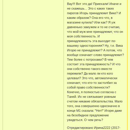
Вау!!! Вот это да! Приехали! Иначе и
не скажешь... Это с каких таких
пирогов Игорь принадлежит Вике? И
каким образом? Она его что, в
магазине купила? Или как? Я уж
давненько замужем и то не считаю,
что мой муж мне принадлежит, что он
моя собственность. И
принадлежность эта выходит по-
вашему односторонняя? Ну, т.е. Вика
Игорю не принадлежит? А потом, что
вообще означает слово принадлежит?
Тем более с потрохами? В чем
состоит эта принадлежность? И что
они собственно такого вместе
пережили? Да мало ли кто кого
целовал? Это что, автоматически
означает, что кто-то застолбил за
собой право собственности?
Конечно, я полностью согласна с
Таней. Их не связывают ровным
счетом никакие обязательства. Мало
того, она совершенно однозначно в
конце М1 сказала: "Нет!" Игорю даже
на безобидное предложение
увидеться. О чем речь?
Отредактировано Ирина2222 (2017-