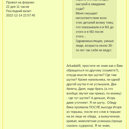
Провел на форуме:
настрой в ожидании
22 дня 11 часов
суда?
Последний визит:
Меня смущает
2022-12-14 22:57:45
несоответствие всех
этих деталей всему тому,
что показывали и в М1 до
этого и в М2 после
этого...
Здравомыслящие, умные
люди, возраста около 30-
ти лет так себя не ведут.
Arkadia06, простите не знаю как к Вам
обращаться по другому (скажете?),
откуда мысли про шутки? Где там
шутки? Кроме напильника, ни одной
другой шутки я не услышала. Два
билета, Даня, надо брать (а это
вообще звучит как приказ, по моему)
- где тут шутки? А дальше, Игорь
даже уточняет: Я не шучу.. Обиду
Вика проявила ПОСЛЕ выхода Игоря
из тюрьмы, после его слов в тюрьме
на ее лице не обида, а вымученная,
кривая, мимолетная усмешка (проще
сказать судорога). Я не знаю,