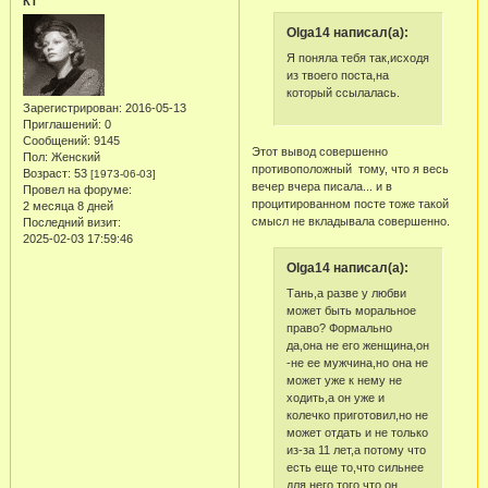
КТ
Olga14 написал(а):
Я поняла тебя так,исходя
из твоего поста,на
который ссылалась.
Зарегистрирован
: 2016-05-13
Приглашений:
0
Сообщений:
9145
Этот вывод совершенно
Пол:
Женский
противоположный тому, что я весь
Возраст:
53
[1973-06-03]
вечер вчера писала... и в
Провел на форуме:
процитированном посте тоже такой
2 месяца 8 дней
смысл не вкладывала совершенно.
Последний визит:
2025-02-03 17:59:46
Olga14 написал(а):
Тань,а разве у любви
может быть моральное
право? Формально
да,она не его женщина,он
-не ее мужчина,но она не
может уже к нему не
ходить,а он уже и
колечко приготовил,но не
может отдать и не только
из-за 11 лет,а потому что
есть еще то,что сильнее
для него того,что он