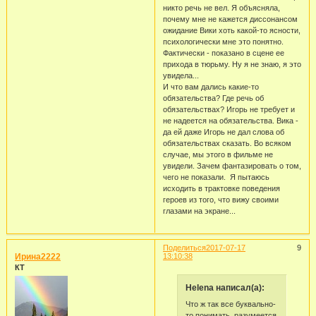
никто речь не вел. Я объясняла,
почему мне не кажется диссонансом
ожидание Вики хоть какой-то ясности,
психологически мне это понятно.
Фактически - показано в сцене ее
прихода в тюрьму. Ну я не знаю, я это
увидела...
И что вам дались какие-то
обязательства? Где речь об
обязательствах? Игорь не требует и
не надеется на обязательства. Вика -
да ей даже Игорь не дал слова об
обязательствах сказать. Во всяком
случае, мы этого в фильме не
увидели. Зачем фантазировать о том,
чего не показали. Я пытаюсь
исходить в трактовке поведения
героев из того, что вижу своими
глазами на экране...
Поделиться
2017-07-17
9
Ирина2222
13:10:38
КТ
Helena написал(а):
Что ж так все буквально-
то понимать, разумеется