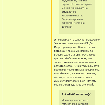
надуманная, лишняя,
сцена. Но похоже, кроме
меня и Иры никого не
смущает ее
искусственность...
Отредактировано
Arkadia06 (Сегодня
10:04:49)
Я не поняла, что означает выражение
"не является ее мужчиной"?. Да
Игорь принадлежит Вике со всеми
потрохами еще с М1, причем по
выбору самого Игоря. Речь здесь
идет не об обязательствах, что
только штамп в паспорте означает
обязательства? Они столько вместе
пережили, через столько прошли, она
полюбила его, и в конце-то концов,
она когда-то целовала его так, что
дым из ушей у обоих шел - почему
она не может ждать объяснений?
Arkadia06 написал(а):
Мой вопрос состоял в
том, зачем она Игорю