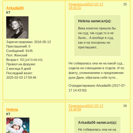
Поделиться
2017-07-17
15
Arkadia06
14:42:31
КТ
Helena написал(а):
Вика конечно пришла бы
на суд, так суда то и не
было... А вообще в суд,
Зарегистрирован
: 2016-05-13
как и на похороны не
Приглашений:
0
приглашают..
Сообщений:
9145
Пол:
Женский
Возраст:
53
[1973-06-03]
Не собиралась она ни на какой суд...
Провел на форуме:
сидела на совещании в отделе. И по
2 месяца 8 дней
факту, упоминанием о предложении
Последний визит:
2025-02-03 17:59:46
руки Дани, обрезала себе пути...
Отредактировано Arkadia06 (2017-07-
17 14:43:50)
Поделиться
2017-07-17
16
Helena
14:49:58
КТ
Arkadia06 написал(а):
Не собиралась она ни на