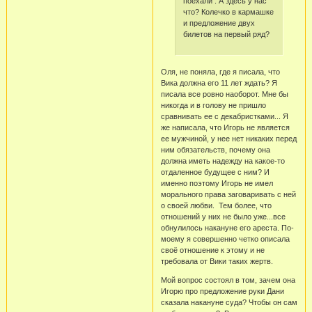
поехали . А здесь у нас
что? Колечко в кармашке
и предложение двух
билетов на первый ряд?
Оля, не поняла, где я писала, что
Вика должна его 11 лет ждать? Я
писала все ровно наоборот. Мне бы
никогда и в голову не пришло
сравнивать ее с декабристками... Я
же написала, что Игорь не является
ее мужчиной, у нее нет никаких перед
ним обязательств, почему она
должна иметь надежду на какое-то
отдаленное будущее с ним? И
именно поэтому Игорь не имел
морального права заговаривать с ней
о своей любви. Тем более, что
отношений у них не было уже...все
обнулилось накануне его ареста. По-
моему я совершенно четко описала
своё отношение к этому и не
требовала от Вики таких жертв.
Мой вопрос состоял в том, зачем она
Игорю про предложение руки Дани
сказала накануне суда? Чтобы он сам