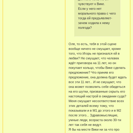
чувствует к Вике.
Если у него нет
морального права с чего
тогда ей предъявляет-
зачем ходила к нему
полгода?
Оля, то есть, тебя в этой сцене
вообще ничего не смущает, кроме
того, что Игорь не признался ей в
любви? Не смущает, что человек
ждёт приговора на 11 лет, но он
покупает кольцо, чтобы Вике сделать
предложение? Что приняв его
предложение, она должна будет ждать
все эти 11 лет... И не смущает, что
она может позволить себе обидеться
на его шутки, призванные скрыть его
настоящий настрой в ожидании суда?
Меня смущает несоответствие всех
этих деталей всему тому, что
показывали и в М1 до этого и в М2
после этого... Здравомыслящие,
умные люди, возраста около 30-ти
лет так себя не ведут.
Я бы на месте Вики ни за что про