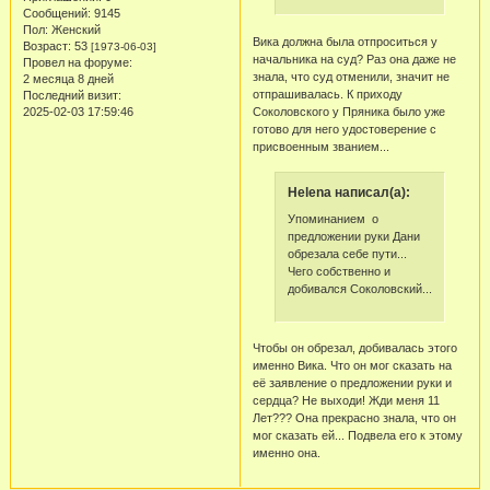
Сообщений:
9145
Пол:
Женский
Вика должна была отпроситься у
Возраст:
53
[1973-06-03]
начальника на суд? Раз она даже не
Провел на форуме:
знала, что суд отменили, значит не
2 месяца 8 дней
отпрашивалась. К приходу
Последний визит:
2025-02-03 17:59:46
Соколовского у Пряника было уже
готово для него удостоверение с
присвоенным званием...
Helena написал(а):
Упоминанием о
предложении руки Дани
обрезала себе пути...
Чего собственно и
добивался Соколовский...
Чтобы он обрезал, добивалась этого
именно Вика. Что он мог сказать на
её заявление о предложении руки и
сердца? Не выходи! Жди меня 11
Лет??? Она прекрасно знала, что он
мог сказать ей... Подвела его к этому
именно она.