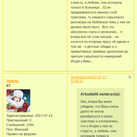
страсть, а любовь, она осознала
только в больнице... Если
придерживаться именно этой
трактовки, то никакого серьёзного
разговора на любовную тему у них не
должно было быть.. Всё это
абсолютно глупо и нелогично... я
вчера всё об этом писала... не
хочется по второму кругу об одном и
том же - о детских обидах и о
примитивных приёмах донесения до
зрителя серьёзности намерений
Игоря к Вике...
Поделиться
2017-07-17
5
Helena
11:41:21
КТ
Arkadia06 написал(а):
Лен, вчера Вы меня
убедили, что Вика очень
долго не могла
Зарегистрирован
: 2017-07-13
разобраться в своих
Приглашений:
0
чувствах и согласились,
Сообщений:
1344
что к Игорю у неё не
Пол:
Женский
страсть, а любовь, она
Провел на форуме:
осознала только в