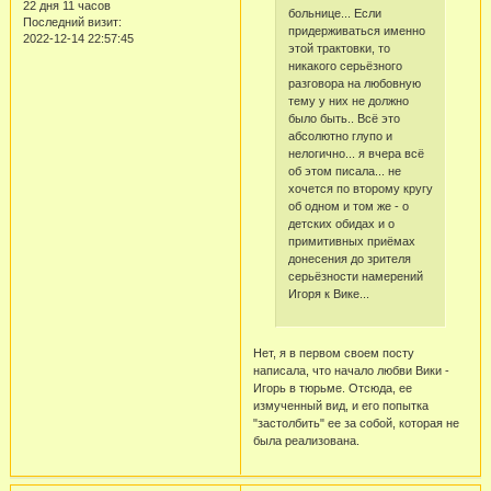
22 дня 11 часов
больнице... Если
Последний визит:
придерживаться именно
2022-12-14 22:57:45
этой трактовки, то
никакого серьёзного
разговора на любовную
тему у них не должно
было быть.. Всё это
абсолютно глупо и
нелогично... я вчера всё
об этом писала... не
хочется по второму кругу
об одном и том же - о
детских обидах и о
примитивных приёмах
донесения до зрителя
серьёзности намерений
Игоря к Вике...
Нет, я в первом своем посту
написала, что начало любви Вики -
Игорь в тюрьме. Отсюда, ее
измученный вид, и его попытка
"застолбить" ее за собой, которая не
была реализована.