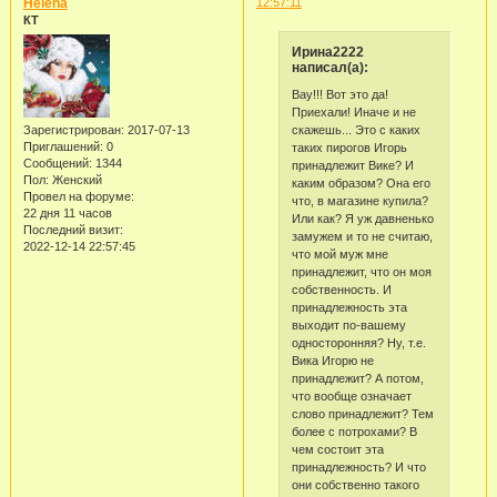
Helena
12:57:11
КТ
Ирина2222
написал(а):
Вау!!! Вот это да!
Приехали! Иначе и не
скажешь... Это с каких
Зарегистрирован
: 2017-07-13
Приглашений:
0
таких пирогов Игорь
Сообщений:
1344
принадлежит Вике? И
Пол:
Женский
каким образом? Она его
Провел на форуме:
что, в магазине купила?
22 дня 11 часов
Или как? Я уж давненько
Последний визит:
замужем и то не считаю,
2022-12-14 22:57:45
что мой муж мне
принадлежит, что он моя
собственность. И
принадлежность эта
выходит по-вашему
односторонняя? Ну, т.е.
Вика Игорю не
принадлежит? А потом,
что вообще означает
слово принадлежит? Тем
более с потрохами? В
чем состоит эта
принадлежность? И что
они собственно такого