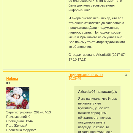
ее благословил? В тот момент это
была для него своевременная
информация?
Я вчера писала весь вечер, что вся
эта сцена от колечка до заявления о
предложении Дани - надуманная,
лишняя, сцена. Но похоже, кроме
меня и Иры никого не смущает она...
Все почему то от Игоря ждали какого-
то объяснения....
Отредактировано Arkadia06 (2017-07-
17 10:17:11)
Поделиться
2017-07-17
3
Helena
10:29:48
КТ
Arkadia06 написал(а):
Я же написала, что Игорь
не является ее
мужчиной, у нее нет
Зарегистрирован
: 2017-07-13
никаких перед ним
Приглашений:
0
обязательств, почему
Сообщений:
1344
она должна иметь
Пол:
Женский
надежду на какое-то
Провел на форуме:
отдаленное будущее с