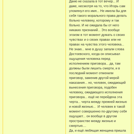
Даню не сказала в тот вечер... И
даже, несмотря на то, что Игорь сам
упомянул его имя... Не имела бы для
себя такого морального права делать
больно человеку, которому и так
больно. И не ожидала бы от него
никаких признаний... Это вообще
эгоизм в тот момент думать о своих
чувствах и о своих правах или не
правах на чувства этого человека...
Не знаю... мне в душу запали слова
Достоевского, когда он описывал
ощущения человека перед
исполнением приговора... да, там
должны были лишить смерти, и в
последний момент отменили
приговор, заменив другой мерой
наказания... но, человек, ожидающий
вынесения приговора, подобен
человеку, ожидающего исполнения
приговора... ещё не перейдена эта
черта... черта между прежней жизнью
и новой жизнью... И человек в такой
момент совершенно по-другому себя
ощущает... он вообще в другом
пространстве между жизнью и
смертью....
Да, и ещё любящая женщина пришла