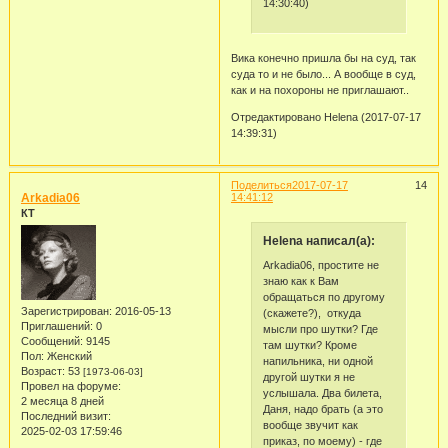
14:30:40)
Вика конечно пришла бы на суд, так
суда то и не было... А вообще в суд,
как и на похороны не приглашают..
Отредактировано Helena (2017-07-17
14:39:31)
Поделиться
2017-07-17
14
Arkadia06
14:41:12
КТ
Helena написал(а):
Arkadia06, простите не
знаю как к Вам
обращаться по другому
Зарегистрирован
: 2016-05-13
(скажете?), откуда
Приглашений:
0
мысли про шутки? Где
Сообщений:
9145
там шутки? Кроме
Пол:
Женский
напильника, ни одной
Возраст:
53
[1973-06-03]
другой шутки я не
Провел на форуме:
услышала. Два билета,
2 месяца 8 дней
Даня, надо брать (а это
Последний визит:
вообще звучит как
2025-02-03 17:59:46
приказ, по моему) - где