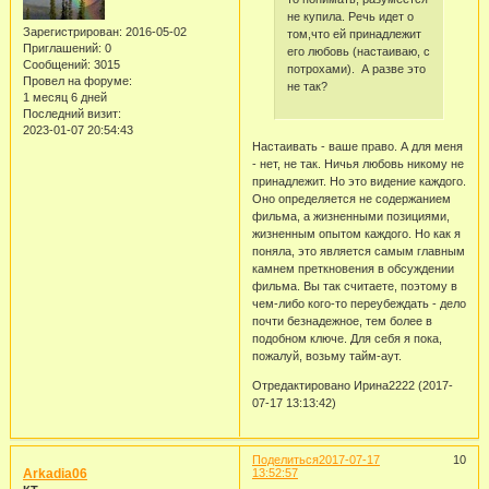
не купила. Речь идет о
Зарегистрирован
: 2016-05-02
том,что ей принадлежит
Приглашений:
0
его любовь (настаиваю, с
Сообщений:
3015
потрохами). А разве это
Провел на форуме:
не так?
1 месяц 6 дней
Последний визит:
2023-01-07 20:54:43
Настаивать - ваше право. А для меня
- нет, не так. Ничья любовь никому не
принадлежит. Но это видение каждого.
Оно определяется не содержанием
фильма, а жизненными позициями,
жизненным опытом каждого. Но как я
поняла, это является самым главным
камнем преткновения в обсуждении
фильма. Вы так считаете, поэтому в
чем-либо кого-то переубеждать - дело
почти безнадежное, тем более в
подобном ключе. Для себя я пока,
пожалуй, возьму тайм-аут.
Отредактировано Ирина2222 (2017-
07-17 13:13:42)
Поделиться
2017-07-17
10
Arkadia06
13:52:57