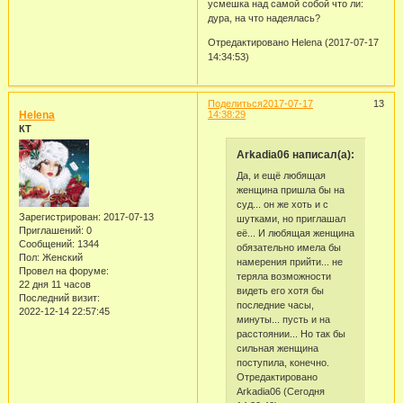
усмешка над самой собой что ли:
дура, на что надеялась?
Отредактировано Helena (2017-07-17
14:34:53)
Поделиться
2017-07-17
13
Helena
14:38:29
КТ
Arkadia06 написал(а):
Да, и ещё любящая
женщина пришла бы на
суд... он же хоть и с
Зарегистрирован
: 2017-07-13
шутками, но приглашал
Приглашений:
0
её... И любящая женщина
Сообщений:
1344
обязательно имела бы
Пол:
Женский
намерения прийти... не
Провел на форуме:
теряла возможности
22 дня 11 часов
видеть его хотя бы
Последний визит:
последние часы,
2022-12-14 22:57:45
минуты... пусть и на
расстоянии... Но так бы
сильная женщина
поступила, конечно.
Отредактировано
Arkadia06 (Сегодня