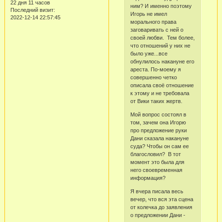
22 дня 11 часов
ним? И именно поэтому
Последний визит:
Игорь не имел
2022-12-14 22:57:45
морального права
заговаривать с ней о
своей любви. Тем более,
что отношений у них не
было уже...все
обнулилось накануне его
ареста. По-моему я
совершенно четко
описала своё отношение
к этому и не требовала
от Вики таких жертв.
Мой вопрос состоял в
том, зачем она Игорю
про предложение руки
Дани сказала накануне
суда? Чтобы он сам ее
благословил? В тот
момент это была для
него своевременная
информация?
Я вчера писала весь
вечер, что вся эта сцена
от колечка до заявления
о предложении Дани -