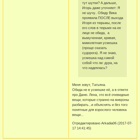
тут шутки? А дальше,
Игорь даже уточняет: Я
не шучу.. Обиду Вика
проявила ПОСЛЕ выхода
Игоря из тюрьмы, после
его слов в тюрьме на ее
лице не обида, а
вымученная, кривая,
мимолетная усмешка
(проще сказать
судорога). Я не знаю,
усмешка над самой
собой что ли: дура, на
что надеялась?
Меня зовут, Татьяна.
Обида не в усмешке её, а в ответе
про Даню. Лена, это всё очевидные
вещи, которые странно на микроны
разбирать...и объяснять и без того
понятные для взрослого человека
вещи...
Отредактировано Arkadia06 (2017-07-
17 14:41:45)