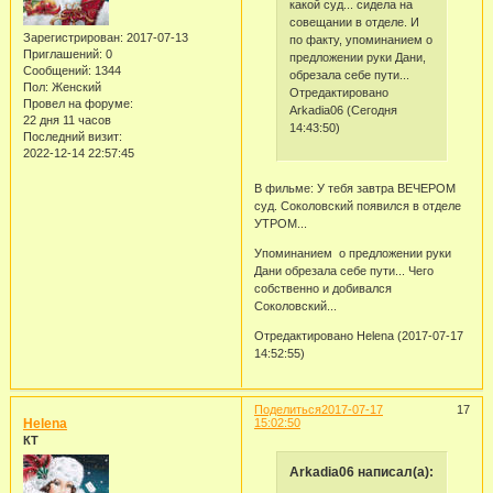
какой суд... сидела на
совещании в отделе. И
Зарегистрирован
: 2017-07-13
по факту, упоминанием о
Приглашений:
0
предложении руки Дани,
Сообщений:
1344
обрезала себе пути...
Пол:
Женский
Отредактировано
Провел на форуме:
Arkadia06 (Сегодня
22 дня 11 часов
14:43:50)
Последний визит:
2022-12-14 22:57:45
В фильме: У тебя завтра ВЕЧЕРОМ
суд. Соколовский появился в отделе
УТРОМ...
Упоминанием о предложении руки
Дани обрезала себе пути... Чего
собственно и добивался
Соколовский...
Отредактировано Helena (2017-07-17
14:52:55)
Поделиться
2017-07-17
17
Helena
15:02:50
КТ
Arkadia06 написал(а):