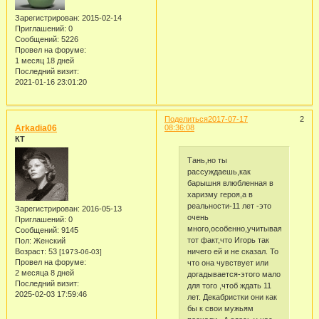
Зарегистрирован
: 2015-02-14
Приглашений:
0
Сообщений:
5226
Провел на форуме:
1 месяц 18 дней
Последний визит:
2021-01-16 23:01:20
Поделиться
2017-07-17
2
Arkadia06
08:36:08
КТ
Тань,но ты
рассуждаешь,как
барышня влюбленная в
харизму героя,а в
реальности-11 лет -это
Зарегистрирован
: 2016-05-13
очень
Приглашений:
0
много,особенно,учитывая
Сообщений:
9145
тот факт,что Игорь так
Пол:
Женский
ничего ей и не сказал. То
Возраст:
53
[1973-06-03]
Провел на форуме:
что она чувствует или
2 месяца 8 дней
догадывается-этого мало
Последний визит:
для того ,чтоб ждать 11
2025-02-03 17:59:46
лет. Декабристки они как
бы к свои мужьям