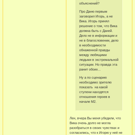
объяснений?
Про Даню первым
заговорил Игорь, а не
Вика. Игорь принял
решение о том, что Вика
должна быть с Даней.
Дело не в информации и
не в благословении, дело
в необходимости
обнаженной правды
между любящими
людьми в экстремальной
ситуации. Но правда эта
ранит обоих...
Ну а по сценарию
необходимо зрителю
показать на какой
ступени находятся
отношения героев в
начале М2.
Лен, вчера Вы меня убедили, что
Вика очень долго не могла
разобраться в своих чувствах и
согласились, что к Игорю у неё не