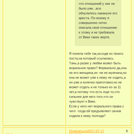
что отношений у них не
было уже...все
обнулилось накануне его
ареста. По-моему я
совершенно четко
описала своё отношение
к этому и не требовала
от Вики таких жертв.
Я поняла тебя так,исходя из твоего
поста,на который ссылалась.
Тань,а разве у любви может быть
моральное право? Формально да,она
не его женщина,он -не ее мужчина,но
она не может уже к нему не ходить,а
он уже и колечко приготовил,но не
может отдать и не только из-за 11
лет,а потому что есть еще то,что
сильнее для него того,что он
чувствует к Вике.
Если у него нет морального права с
чего тогда ей предъявляет-зачем
ходила к нему полгода?
Поделиться
2017-07-17
8