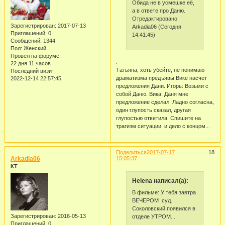
Обида не в усмешке её,
а в ответе про Даню.
Отредактировано
Зарегистрирован
: 2017-07-13
Arkadia06 (Сегодня
Приглашений:
0
14:41:45)
Сообщений:
1344
Пол:
Женский
Провел на форуме:
.
22 дня 11 часов
Татьяна, хоть убейте, не понимаю
Последний визит:
драматизма предъявы Вике насчет
2022-12-14 22:57:45
предложения Дани. Игорь: Возьми с
собой Даню. Вика: Даня мне
предложение сделал. Ладно согласна,
один глупость сказал, другая
глупостью ответила. Спишите на
трагизм ситуации, и дело с концом...
Поделиться
2017-07-17
18
Arkadia06
15:05:37
КТ
Helena написал(а):
В фильме: У тебя завтра
ВЕЧЕРОМ суд.
Соколовский появился в
Зарегистрирован
: 2016-05-13
отделе УТРОМ...
Приглашений:
0