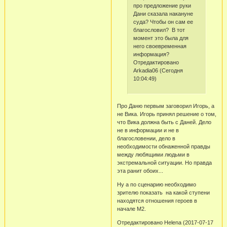
про предложение руки
Дани сказала накануне
суда? Чтобы он сам ее
благословил? В тот
момент это была для
него своевременная
информация?
Отредактировано
Arkadia06 (Сегодня
10:04:49)
Про Даню первым заговорил Игорь, а
не Вика. Игорь принял решение о том,
что Вика должна быть с Даней. Дело
не в информации и не в
благословении, дело в
необходимости обнаженной правды
между любящими людьми в
экстремальной ситуации. Но правда
эта ранит обоих...
Ну а по сценарию необходимо
зрителю показать на какой ступени
находятся отношения героев в
начале М2.
Отредактировано Helena (2017-07-17