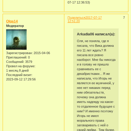
07-17 12:36:53)
Поделиться
2017-07-17
7
Olga14
12:51:20
Модератор
Arkadia06 написал(а):
Оля, не поняла, где я
писала, что Вика должна
его 11 лет ждать? Я
Зарегистрирован
: 2015-04-06
писала все ровно
Приглашений:
0
наоборот. Мне бы никогда
Сообщений:
3579
и в голову не пришло
Провел на форуме:
сравнивать ее с
1 месяц 8 дней
декабристками... Я же
Последний визит:
написала, что Игорь не
2023-09-12 17:29:56
является ее мужчиной, у
нее нет никаких перед
ним обязательств,
почему она должна
иметь надежду на какое-
то отдаленное будущее с
ним? И именно поэтому
Игорь не имел
морального права
заговаривать с ней о
своей любви. Тем более,