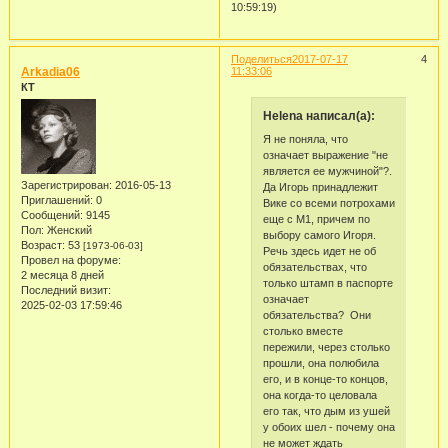
10:59:19)
Поделиться
2017-07-17
4
Arkadia06
11:33:06
КТ
Helena написал(а):
Я не поняла, что
означает выражение "не
является ее мужчиной"?.
Зарегистрирован
: 2016-05-13
Да Игорь принадлежит
Приглашений:
0
Вике со всеми потрохами
Сообщений:
9145
еще с М1, причем по
Пол:
Женский
выбору самого Игоря.
Возраст:
53
[1973-06-03]
Речь здесь идет не об
Провел на форуме:
обязательствах, что
2 месяца 8 дней
только штамп в паспорте
Последний визит:
означает
2025-02-03 17:59:46
обязательства? Они
столько вместе
пережили, через столько
прошли, она полюбила
его, и в конце-то концов,
она когда-то целовала
его так, что дым из ушей
у обоих шел - почему она
не может ждать