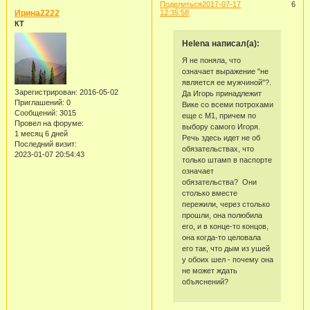
Поделиться
2017-07-17
6
Ирина2222
12:35:58
КТ
Helena написал(а):
Я не поняла, что
означает выражение "не
является ее мужчиной"?.
Зарегистрирован
: 2016-05-02
Да Игорь принадлежит
Приглашений:
0
Вике со всеми потрохами
Сообщений:
3015
еще с М1, причем по
Провел на форуме:
выбору самого Игоря.
1 месяц 6 дней
Речь здесь идет не об
Последний визит:
обязательствах, что
2023-01-07 20:54:43
только штамп в паспорте
означает
обязательства? Они
столько вместе
пережили, через столько
прошли, она полюбила
его, и в конце-то концов,
она когда-то целовала
его так, что дым из ушей
у обоих шел - почему она
не может ждать
объяснений?