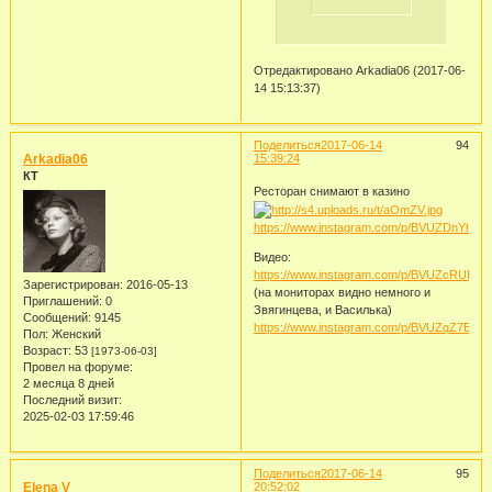
Отредактировано Arkadia06 (2017-06-
14 15:13:37)
Поделиться
2017-06-14
94
Arkadia06
15:39:24
КТ
Ресторан снимают в казино
https://www.instagram.com/p/BVUZDnYhPtv
Видео:
https://www.instagram.com/p/BVUZcRUBmz
Зарегистрирован
: 2016-05-13
(на мониторах видно немного и
Приглашений:
0
Звягинцева, и Василька)
Сообщений:
9145
https://www.instagram.com/p/BVUZqZ7BACo
Пол:
Женский
Возраст:
53
[1973-06-03]
Провел на форуме:
2 месяца 8 дней
Последний визит:
2025-02-03 17:59:46
Поделиться
2017-06-14
95
Elena V
20:52:02