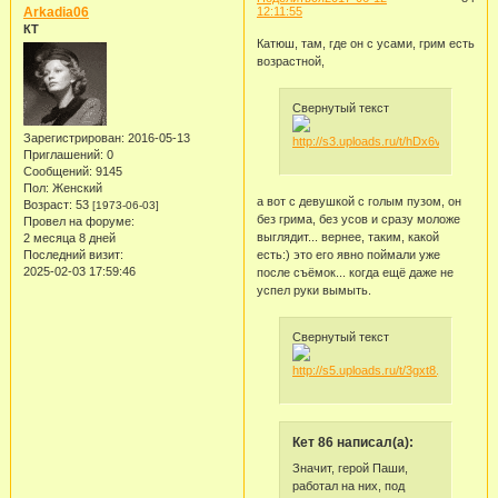
Arkadia06
12:11:55
КТ
Катюш, там, где он с усами, грим есть
возрастной,
Свернутый текст
Зарегистрирован
: 2016-05-13
Приглашений:
0
Сообщений:
9145
Пол:
Женский
а вот с девушкой с голым пузом, он
Возраст:
53
[1973-06-03]
без грима, без усов и сразу моложе
Провел на форуме:
выглядит... вернее, таким, какой
2 месяца 8 дней
есть:) это его явно поймали уже
Последний визит:
2025-02-03 17:59:46
после съёмок... когда ещё даже не
успел руки вымыть.
Свернутый текст
Кет 86 написал(а):
Значит, герой Паши,
работал на них, под