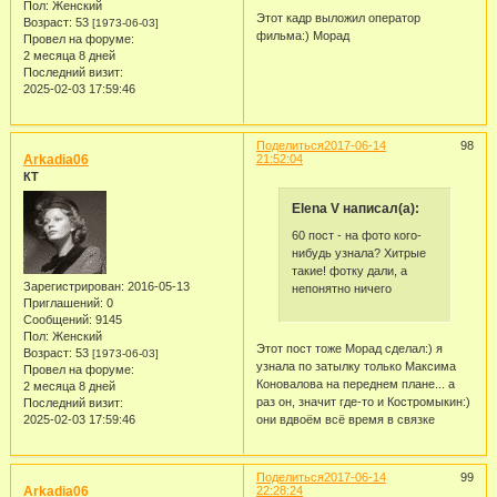
Пол:
Женский
Этот кадр выложил оператор
Возраст:
53
[1973-06-03]
фильма:) Морад
Провел на форуме:
2 месяца 8 дней
Последний визит:
2025-02-03 17:59:46
Поделиться
2017-06-14
98
Arkadia06
21:52:04
КТ
Elena V написал(а):
60 пост - на фото кого-
нибудь узнала? Хитрые
такие! фотку дали, а
Зарегистрирован
: 2016-05-13
непонятно ничего
Приглашений:
0
Сообщений:
9145
Пол:
Женский
Этот пост тоже Морад сделал:) я
Возраст:
53
[1973-06-03]
узнала по затылку только Максима
Провел на форуме:
Коновалова на переднем плане... а
2 месяца 8 дней
раз он, значит где-то и Костромыкин:)
Последний визит:
2025-02-03 17:59:46
они вдвоём всё время в связке
Поделиться
2017-06-14
99
Arkadia06
22:28:24