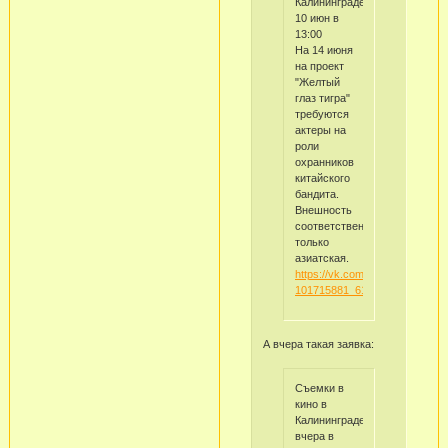
Калининграде
10 июн в
13:00
На 14 июня
на проект
"Желтый
глаз тигра"
требуются
актеры на
роли
охранников
китайского
бандита.
Внешность
соответственно
только
азиатская.
https://vk.com/wall-
101715881_6103
А вчера такая заявка:
Съемки в
кино в
Калининграде
вчера в