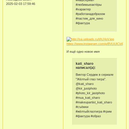
#нашсериал
2025-02-03 17:59:46
#любимыеактёры
#характер
#работанадобразом
#пастиж_для_кино
#фактура
https://www.instagram.com/p/BVUUICklQfE/
И ещё одно новое имя
kati_sharo
написал(а):
Виктор Сердюк в сериале
"Жёлтый глаз тигра".
@kati_sharo
@kir_justphoto
#photo_kir_jastphoto
#mua_kati_sharo
#makeupartist_kati_sharo
#съёмки
#жёлтыйглазтигра #грим
#фактура #образ