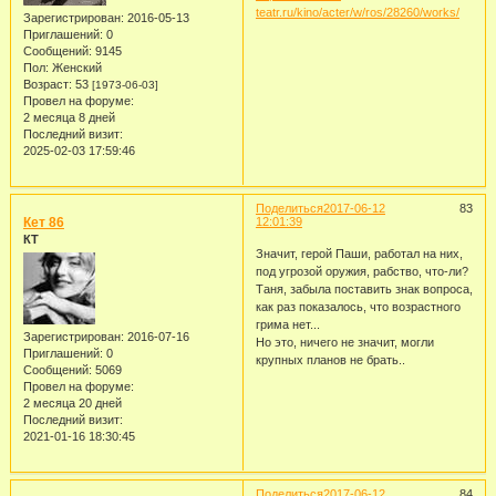
teatr.ru/kino/acter/w/ros/28260/works/
Зарегистрирован
: 2016-05-13
Приглашений:
0
Сообщений:
9145
Пол:
Женский
Возраст:
53
[1973-06-03]
Провел на форуме:
2 месяца 8 дней
Последний визит:
2025-02-03 17:59:46
Поделиться
2017-06-12
83
Кет 86
12:01:39
КТ
Значит, герой Паши, работал на них,
под угрозой оружия, рабство, что-ли?
Таня, забыла поставить знак вопроса,
как раз показалось, что возрастного
грима нет...
Зарегистрирован
: 2016-07-16
Но это, ничего не значит, могли
Приглашений:
0
крупных планов не брать..
Сообщений:
5069
Провел на форуме:
2 месяца 20 дней
Последний визит:
2021-01-16 18:30:45
Поделиться
2017-06-12
84