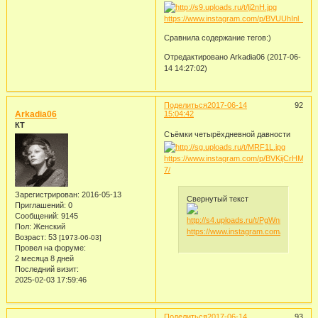
https://www.instagram.com/p/BVUUhInl_WO
Сравнила содержание тегов:)
Отредактировано Arkadia06 (2017-06-
14 14:27:02)
Поделиться
2017-06-14
92
Arkadia06
15:04:42
КТ
Съёмки четырёхдневной давности
https://www.instagram.com/p/BVKijCrHM-
7/
Зарегистрирован
: 2016-05-13
Свернутый текст
Приглашений:
0
Сообщений:
9145
Пол:
Женский
https://www.instagram.com/p/BVJ0uK
Возраст:
53
[1973-06-03]
Провел на форуме:
2 месяца 8 дней
Последний визит:
2025-02-03 17:59:46
Поделиться
2017-06-14
93