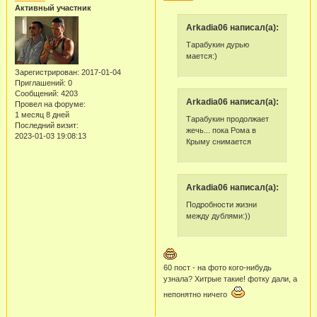
Активный участник
Arkadia06 написал(а):
Тарабукин дурью
мается:)
Зарегистрирован
: 2017-01-04
Приглашений:
0
Сообщений:
4203
Arkadia06 написал(а):
Провел на форуме:
1 месяц 8 дней
Тарабукин продолжает
Последний визит:
жечь... пока Рома в
2023-01-03 19:08:13
Крыму снимается
Arkadia06 написал(а):
Подробности жизни
между дублями:))
60 пост - на фото кого-нибудь
узнала? Хитрые такие! фотку дали, а
непонятно ничего