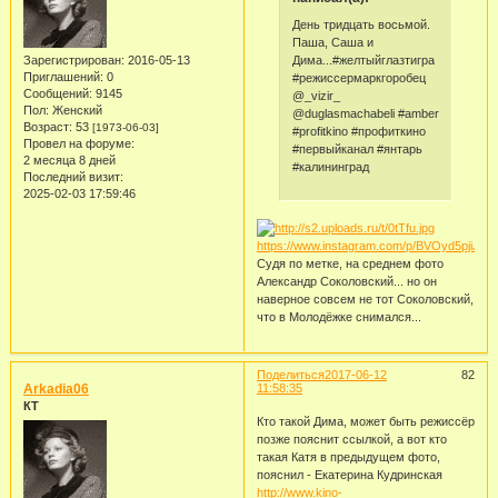
День тридцать восьмой.
Паша, Саша и
Дима...#желтыйглазтигра
Зарегистрирован
: 2016-05-13
Приглашений:
0
#режиссермаркгоробец
Сообщений:
9145
@_vizir_
Пол:
Женский
@duglasmachabeli #amber
Возраст:
53
[1973-06-03]
#profitkino #профиткино
Провел на форуме:
#первыйканал #янтарь
2 месяца 8 дней
#калининград
Последний визит:
2025-02-03 17:59:46
https://www.instagram.com/p/BVOyd5pjiJ5/
Судя по метке, на среднем фото
Александр Соколовский... но он
наверное совсем не тот Соколовский,
что в Молодёжке снимался...
Поделиться
2017-06-12
82
Arkadia06
11:58:35
КТ
Кто такой Дима, может быть режиссёр
позже пояснит ссылкой, а вот кто
такая Катя в предыдущем фото,
пояснил - Екатерина Кудринская
http://www.kino-