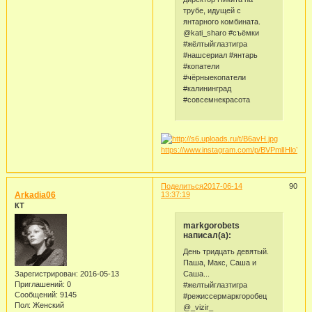
трубе, идущей с
янтарного комбината.
@kati_sharo #съёмки
#жёлтыйглазтигра
#нашсериал #янтарь
#копатели
#чёрныекопатели
#калининград
#совсемнекрасота
https://www.instagram.com/p/BVPmlIHloYl/
Поделиться
2017-06-14
90
Arkadia06
13:37:19
КТ
markgorobets
написал(а):
День тридцать девятый.
Паша, Макс, Саша и
Саша...
Зарегистрирован
: 2016-05-13
Приглашений:
0
#желтыйглазтигра
Сообщений:
9145
#режиссермаркгоробец
Пол:
Женский
@_vizir_