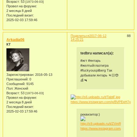
Возраст:
53
[1973-06-03]
Провел на форуме:
2 месяца 8 дней
Последний визит:
2025-02-03 17:59:46
Поделиться
2017-06-12
88
Arkadia06
14:25:21
КТ
tedbru написал(а):
#жгт #янтарь
#желтыйглазтигра
#fuckyouspilberg Так
Зарегистрирован
: 2016-05-13
добывали янтарь 👊🏻😎
Приглашений:
0
💰🔫
Сообщений:
9145
Пол:
Женский
Возраст:
53
[1973-06-03]
Провел на форуме:
https://www.instagram.com/p/BVPEpH7gcxq
2 месяца 8 дней
Последний визит:
2025-02-03 17:59:46
реквизитор:)
https://www.instagram.com/p/BVPEy