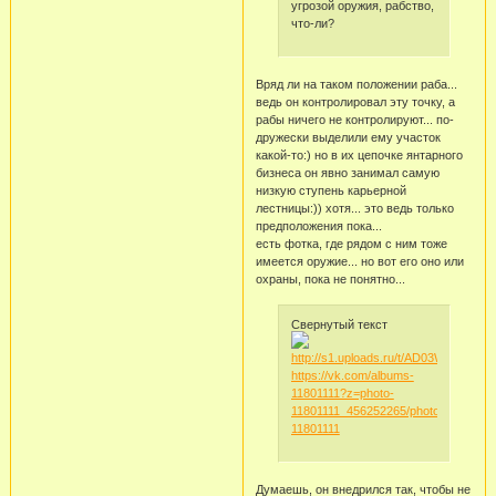
угрозой оружия, рабство,
что-ли?
Вряд ли на таком положении раба...
ведь он контролировал эту точку, а
рабы ничего не контролируют... по-
дружески выделили ему участок
какой-то:) но в их цепочке янтарного
бизнеса он явно занимал самую
низкую ступень карьерной
лестницы:)) хотя... это ведь только
предположения пока...
есть фотка, где рядом с ним тоже
имеется оружие... но вот его оно или
охраны, пока не понятно...
Свернутый текст
https://vk.com/albums-
11801111?z=photo-
11801111_456252265/photos-
11801111
Думаешь, он внедрился так, чтобы не