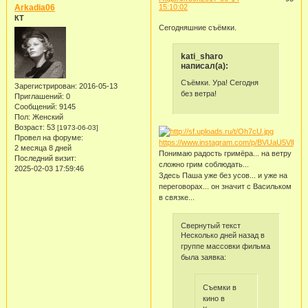
Arkadia06
15:10:02
КТ
Сегодняшние съёмки.
kati_sharo
написал(а):
Съёмки. Ура! Сегодня
Зарегистрирован
: 2016-05-13
без ветра!
Приглашений:
0
Сообщений:
9145
Пол:
Женский
Возраст:
53
[1973-06-03]
Провел на форуме:
https://www.instagram.com/p/BVUaU5VlPan/
2 месяца 8 дней
Понимаю радость гримёра... на ветру
Последний визит:
сложно грим соблюдать...
2025-02-03 17:59:46
Здесь Паша уже без усов... и уже на
переговорах... он значит с Васильком
в связке...
Свернутый текст
Несколько дней назад в
группе массовки фильма
была заявка:
Съемки в
кино в