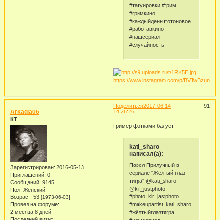
#татуировки #грим
#гримкино
#каждыйденьчтотоновое
#работавкино
#нашсериал
#случайность
https://www.instagram.com/p/BVTwBzunX7i/
Поделиться
2017-06-14
91
Arkadia06
14:26:26
КТ
Гримёр фотками балует
kati_sharo
написал(а):
Павел Прилучный в
Зарегистрирован
: 2016-05-13
сериале "Жёлтый глаз
Приглашений:
0
тигра" @kati_sharo
Сообщений:
9145
@kir_justphoto
Пол:
Женский
#photo_kir_jastphoto
Возраст:
53
[1973-06-03]
#makeupartist_kati_sharo
Провел на форуме:
2 месяца 8 дней
#жёлтыйглазтигра
Последний визит: