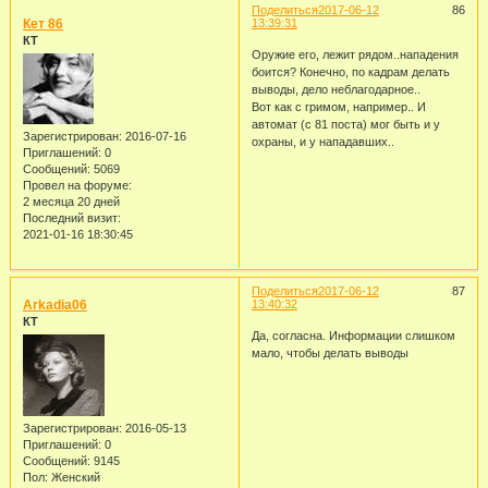
Поделиться
2017-06-12
86
Кет 86
13:39:31
КТ
Оружие его, лежит рядом..нападения
боится? Конечно, по кадрам делать
выводы, дело неблагодарное..
Вот как с гримом, например.. И
автомат (с 81 поста) мог быть и у
Зарегистрирован
: 2016-07-16
охраны, и у нападавших..
Приглашений:
0
Сообщений:
5069
Провел на форуме:
2 месяца 20 дней
Последний визит:
2021-01-16 18:30:45
Поделиться
2017-06-12
87
Arkadia06
13:40:32
КТ
Да, согласна. Информации слишком
мало, чтобы делать выводы
Зарегистрирован
: 2016-05-13
Приглашений:
0
Сообщений:
9145
Пол:
Женский