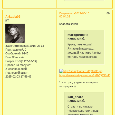
Поделиться
2017-06-13
89
Arkadia06
00:04:32
КТ
Красота какая!
markgorobets
написал(а):
Круче, чем нефть!
Зарегистрирован
: 2016-05-13
Янтарный водопад...
Приглашений:
0
#желтыйглазтигра #amber
Сообщений:
9145
#янтарь #калининград
Пол:
Женский
Возраст:
53
[1973-06-03]
Провел на форуме:
2 месяца 8 дней
Последний визит:
https://www.instagram.com/p/BVQCPteDXqR
2025-02-03 17:59:46
Я смотрю, у группы янтарная
лихорадка:))
kati_sharo
написал(а):
Страсти по янтарю.
Чёрные копатели и наш
директор Никита на