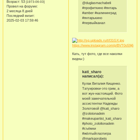
Возраст:
53
[1973-06-03]
@duglasmachabeli
Провел на форуме:
#профиткино #янтарь
2 месяца 8 дней
#amber #калининград
Последний визит:
#янтарькино
2025-02-03 17:59:46
#первыйканал
https://www.instagram.com/p/BVT0o59j6Mr/
Кать, тут фото, где все наколки
видны:)
kati_sharo
написал(а):
Кулак Виталия Кищенко.
Татуировки-это грим, а
вот жук-настоящий. Фото
моей замечательной
ассистентки Надежды
Золотовой @kati_sharo
@zolotonadein
#makeupartist_kati_sharo
#photo_zololtonadein
#съёмки
#жёлтыйглазтигра
@markgorobets