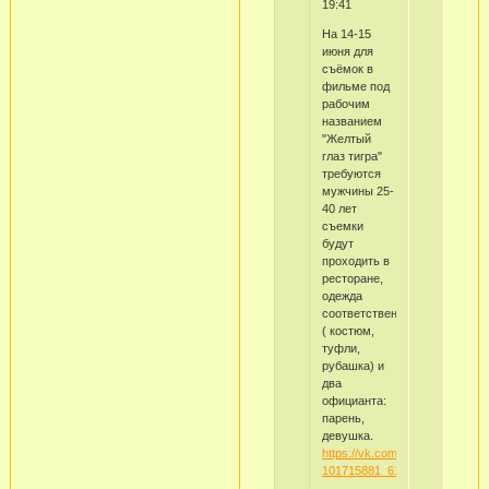
19:41
На 14-15
июня для
съёмок в
фильме под
рабочим
названием
"Желтый
глаз тигра"
требуются
мужчины 25-
40 лет
съемки
будут
проходить в
ресторане,
одежда
соответственно
( костюм,
туфли,
рубашка) и
два
официанта:
парень,
девушка.
https://vk.com/wall-
101715881_6162