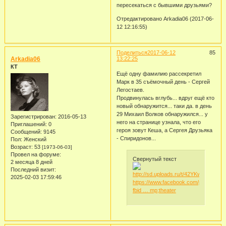
пересекаться с бывшими друзьями?
Отредактировано Arkadia06 (2017-06-
12 12:16:55)
Поделиться
2017-06-12
85
Arkadia06
13:22:25
КТ
Ещё одну фамилию рассекретил
Марк в 35 съёмочный день - Сергей
Легостаев.
Продвинулась вглубь... вдруг ещё кто
новый обнаружится... таки да. в день
29 Михаил Волков обнаружился... у
Зарегистрирован
: 2016-05-13
него на странице узнала, что его
Приглашений:
0
героя зовут Кеша, а Сергея Друзьяка
Сообщений:
9145
- Спиридонов...
Пол:
Женский
Возраст:
53
[1973-06-03]
Провел на форуме:
Свернутый текст
2 месяца 8 дней
Последний визит:
2025-02-03 17:59:46
https://www.facebook.com/photo.php?
fbid … mp;theater