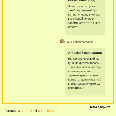
Кет 86 написал(а):
Да нет, просто проект
такой, запутанный, ( и
путают специально) как
вы с Леной, их всех
запоминаете? и кто кого
играет..
Да, с Таней согласна:
Arkadia06 написал(а):
мы только по кофейной
гуще по фоткам гадаем
... а запоминаем, потому
что наверное уже
заранее нравится этот
проект... прониклись им:)
внимательно следим за
новостями:)
Тема закрыта
Страница:
«
1
2
3
4
5
6
7
…
50
»