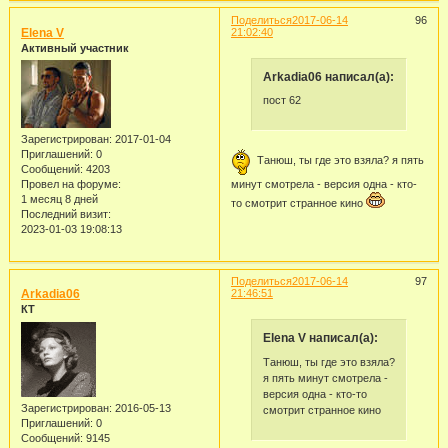
Поделиться
2017-06-14
96
Elena V
21:02:40
Активный участник
Arkadia06 написал(а):
пост 62
Зарегистрирован
: 2017-01-04
Приглашений:
0
Танюш, ты где это взяла? я пять
Сообщений:
4203
минут смотрела - версия одна - кто-
Провел на форуме:
1 месяц 8 дней
то смотрит странное кино
Последний визит:
2023-01-03 19:08:13
Поделиться
2017-06-14
97
Arkadia06
21:46:51
КТ
Elena V написал(а):
Танюш, ты где это взяла?
я пять минут смотрела -
версия одна - кто-то
Зарегистрирован
: 2016-05-13
смотрит странное кино
Приглашений:
0
Сообщений:
9145