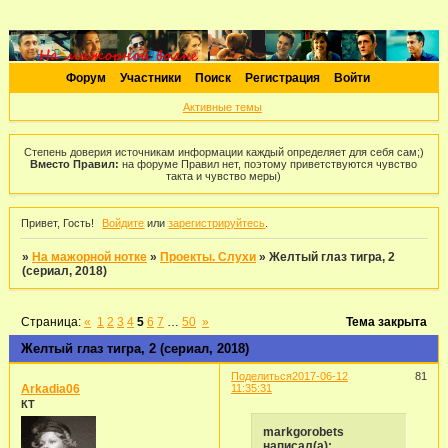
Форум
Участники
Поиск
Регистрация
Войти
Активные темы
Степень доверия источникам информации каждый определяет для себя сам;)
Вместо Правил:
на форуме Правил нет, поэтому приветствуются чувство
такта и чувство меры)
Привет, Гость!
Войдите
или
зарегистрируйтесь
.
»
На мажорной нотке
»
Проекты. Слухи
»
Желтый глаз тигра, 2
(сериал, 2018)
Страница:
«
1
2
3
4
5
6
7
…
50
»
Тема закрыта
Желтый глаз тигра, 2 (сериал, 2018)
Поделиться
2017-06-12
81
Arkadia06
11:35:31
КТ
markgorobets
написал(а):