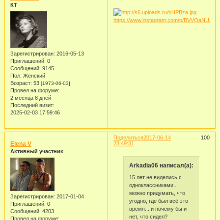
КТ
https://www.instagram.com/p/BVVOaNUAa2
Зарегистрирован
: 2016-05-13
Приглашений:
0
Сообщений:
9145
Пол:
Женский
Возраст:
53
[1973-06-03]
Провел на форуме:
2 месяца 8 дней
Последний визит:
2025-02-03 17:59:46
Поделиться
2017-06-14
100
Elena V
23:49:31
Активный участник
Arkadia06 написал(а):
15 лет не виделись с
одноклассниками...
можно придумать, что
Зарегистрирован
: 2017-01-04
угодно, где был всё это
Приглашений:
0
время... и почему бы и
Сообщений:
4203
нет, что сидел?
Провел на форуме: