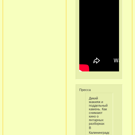
Пресса
Дикий
макияж и
поддельный
камень. Как
снимают
кино о
янтарных
разборках
В
Калининградской