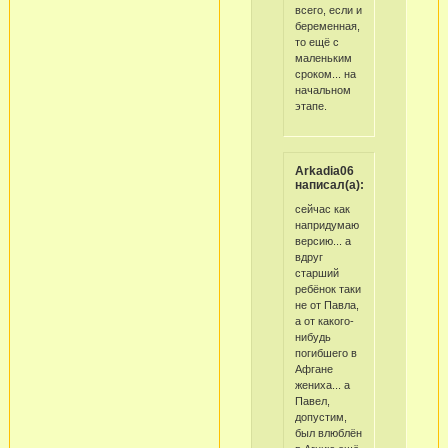
всего, если и
беременная,
то ещё с
маленьким
сроком... на
начальном
этапе.
Arkadia06
написал(а):
сейчас как
напридумаю
версию... а
вдруг
старший
ребёнок таки
не от Павла,
а от какого-
нибудь
погибшего в
Афгане
жениха... а
Павел,
допустим,
был влюблён