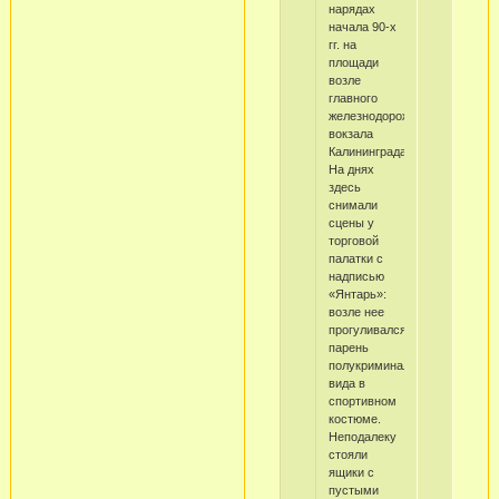
нарядах
начала 90-х
гг. на
площади
возле
главного
железнодорожного
вокзала
Калининграда.
На днях
здесь
снимали
сцены у
торговой
палатки с
надписью
«Янтарь»:
возле нее
прогуливался
парень
полукриминального
вида в
спортивном
костюме.
Неподалеку
стояли
ящики с
пустыми