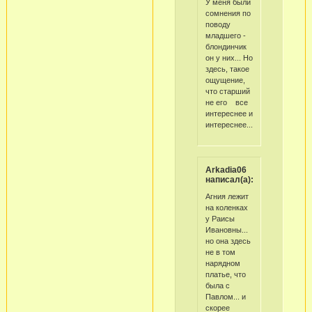
У меня были
сомнения по
поводу
младшего -
блондинчик
он у них... Но
здесь, такое
ощущение,
что старший
не его все
интереснее и
интереснее....
Arkadia06
написал(а):
Агния лежит
на коленках
у Раисы
Ивановны...
но она здесь
не в том
нарядном
платье, что
была с
Павлом... и
скорее