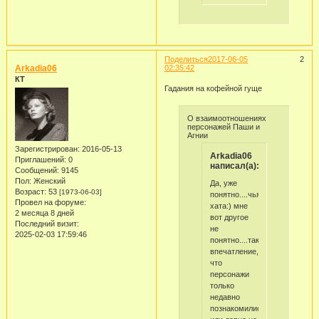
Поделиться
2017-06-05
2
Arkadia06
02:35:42
КТ
Гадания на кофейной гуще
О взаимоотношениях
персонажей Паши и
Агнии
Зарегистрирован
: 2016-05-13
Arkadia06
Приглашений:
0
написал(а):
Сообщений:
9145
Пол:
Женский
Да, уже
Возраст:
53
[1973-06-03]
понятно....чья
Провел на форуме:
хата:) мне
2 месяца 8 дней
вот другое
Последний визит:
не
2025-02-03 17:59:46
понятно....такое
впечатление,
что
персонажи
только
недавно
познакомились....