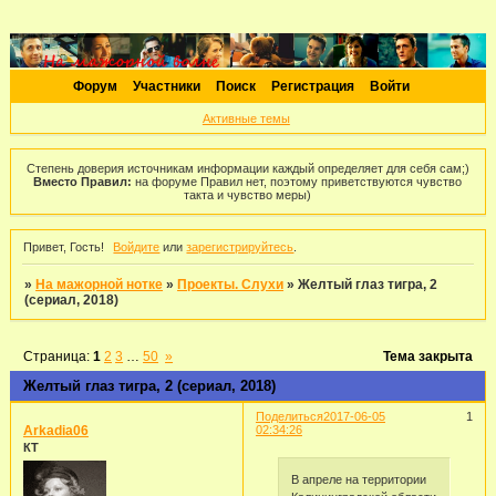
Форум
Участники
Поиск
Регистрация
Войти
Активные темы
Степень доверия источникам информации каждый определяет для себя сам;)
Вместо Правил:
на форуме Правил нет, поэтому приветствуются чувство
такта и чувство меры)
Привет, Гость!
Войдите
или
зарегистрируйтесь
.
»
На мажорной нотке
»
Проекты. Слухи
»
Желтый глаз тигра, 2
(сериал, 2018)
Страница:
1
2
3
…
50
»
Тема закрыта
Желтый глаз тигра, 2 (сериал, 2018)
Поделиться
2017-06-05
1
Arkadia06
02:34:26
КТ
В апреле на территории