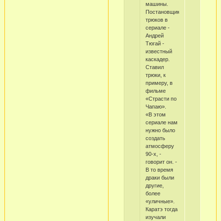
машины.
Постановщик
трюков в
сериале -
Андрей
Тюгай -
известный
каскадер.
Ставил
трюки, к
примеру, в
фильме
«Страсти по
Чапаю».
«В этом
сериале нам
нужно было
создать
атмосферу
90-х, -
говорит он. -
В то время
драки были
другие,
более
«уличные».
Каратэ тогда
изучали