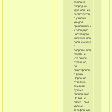
зашла на
очередной
круг, один из
ассистентов
с ужасом
увидел
приближающегося
к площадке
настоящего
«некиношного»
полицейского
в
современной
форме, и,
что самое
страшное, –
со
смартфоном
в руках.
Персонал
отчаянно
замахал
руками -
обойди, мол.
Но тот не
видел - был
увлечен
телефонным