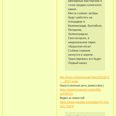
ювелирные мастерские и
точки продаж солнечного
камня.
Места съёмок: актёры
будут работать на
площадках в
Калининграде, Балтийске,
Янтарном,
Зеленоградске,
Светлогорске, в
национальном парке
«Куршская коса».
Съёмки сериала
начнутся в апреле.
Транслировать его будет
Первый канал.
http://kgd.ru/news/society/item/61532-h
… -2017-goda
Напутственная речь режиссёра:)
https://www.instagram.com/p/BS-
uv57lQX2/
Видео из новостей
https://www.youtube.com/watch?v=Gg-
3sS_FGF8