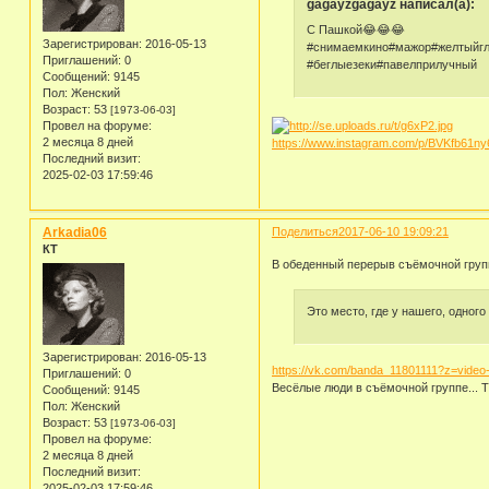
gagayzgagayz написал(а):
С Пашкой😂😂😂
Зарегистрирован
: 2016-05-13
#снимаемкино#мажор#желтыйгл
Приглашений:
0
#беглыезеки#павелприлучный
Сообщений:
9145
Пол:
Женский
Возраст:
53
[1973-06-03]
Провел на форуме:
2 месяца 8 дней
https://www.instagram.com/p/BVKfb61ny
Последний визит:
2025-02-03 17:59:46
Arkadia06
Поделиться
2017-06-10 19:09:21
КТ
В обеденный перерыв съёмочной групп
Это место, где у нашего, одного
Зарегистрирован
: 2016-05-13
https://vk.com/banda_11801111?z=video
Приглашений:
0
Весёлые люди в съёмочной группе... Т
Сообщений:
9145
Пол:
Женский
Возраст:
53
[1973-06-03]
Провел на форуме:
2 месяца 8 дней
Последний визит:
2025-02-03 17:59:46