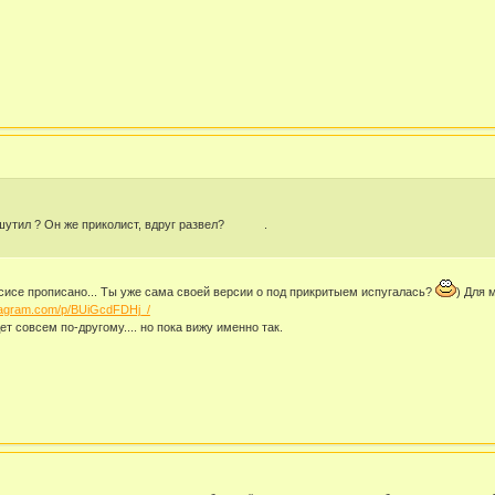
пошутил ? Он же приколист, вдруг развел? .
псисе прописано... Ты уже сама своей версии о под прикритыем испугалась?
) Для 
stagram.com/p/BUiGcdFDHj_/
ет совсем по-другому.... но пока вижу именно так.