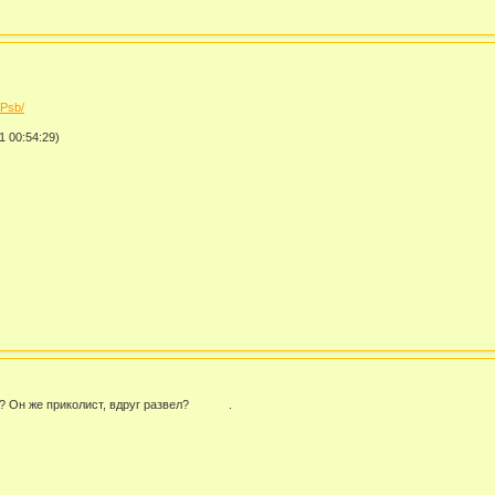
Psb/
1 00:54:29)
л ? Он же приколист, вдруг развел? .