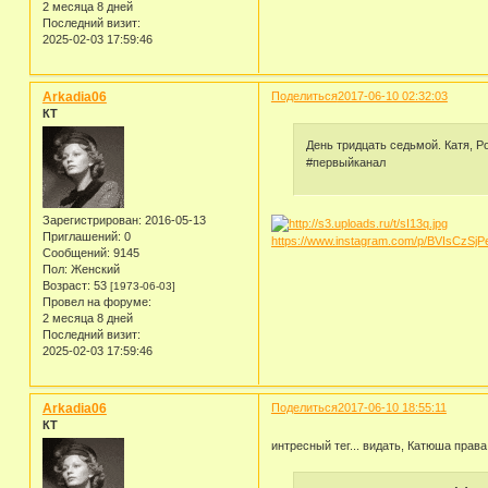
2 месяца 8 дней
Последний визит:
2025-02-03 17:59:46
Arkadia06
Поделиться
2017-06-10 02:32:03
КТ
День тридцать седьмой. Катя, Р
#первыйканал
Зарегистрирован
: 2016-05-13
Приглашений:
0
https://www.instagram.com/p/BVIsCzSjP
Сообщений:
9145
Пол:
Женский
Возраст:
53
[1973-06-03]
Провел на форуме:
2 месяца 8 дней
Последний визит:
2025-02-03 17:59:46
Arkadia06
Поделиться
2017-06-10 18:55:11
КТ
интресный тег... видать, Катюша права