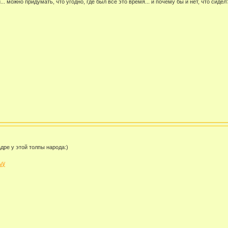
.. можно придумать, что угодно, где был всё это время... и почему бы и нет, что сидел
дре у этой толпы народа:)
j/