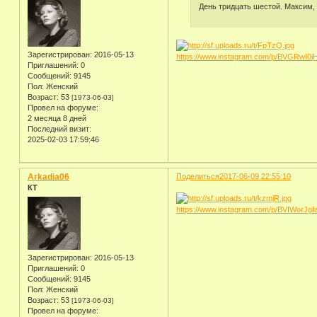
День тридцать шестой. Максим, 
Зарегистрирован
: 2016-05-13
https://www.instagram.com/p/BVGRwI0j
Приглашений:
0
Сообщений:
9145
Пол:
Женский
Возраст:
53
[1973-06-03]
Провел на форуме:
2 месяца 8 дней
Последний визит:
2025-02-03 17:59:46
Arkadia06
Поделиться
2017-06-09 22:55:10
КТ
https://www.instagram.com/p/BVIWorJgI
Зарегистрирован
: 2016-05-13
Приглашений:
0
Сообщений:
9145
Пол:
Женский
Возраст:
53
[1973-06-03]
Провел на форуме: