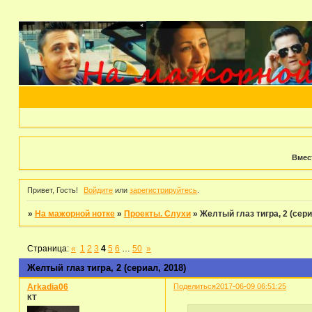
Вмес
Привет, Гость!
Войдите
или
зарегистрируйтесь
.
»
На мажорной нотке
»
Проекты. Слухи
»
Желтый глаз тигра, 2 (сери
Страница:
«
1
2
3
4
5
6
…
50
»
Желтый глаз тигра, 2 (сериал, 2018)
Arkadia06
Поделиться
2017-06-09 06:51:25
КТ