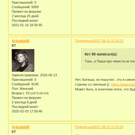
Приглашений:
0
Сообщений:
5069
Провел на форуме:
2 месяца 20 дней
Последний визит:
2021-01-16 18:30:45
Arkadia06
Поделиться
2017-06-11 11:24:23
КТ
Кет 86 написал(а):
Тань, а Паша про чекиста не 
Зарегистрирован
: 2016-05-13
Нет, Катюша, не пошутил.. это в сино
Приглашений:
0
Сообщений:
9145
стрелке со связным:))
https://www.in
Пол:
Женский
Может быть, в конечном итоге, это буд
Возраст:
53
[1973-06-03]
Провел на форуме:
2 месяца 8 дней
Последний визит:
2025-02-03 17:59:46
Arkadia06
Поделиться
2017-06-11 11:25:26
КТ