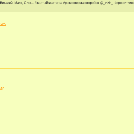
Виталий, Макс, Олег... #желтыйглазтигра #режиссермаркгоробец @_vizir_ #профиткино 
HWn/
aB/