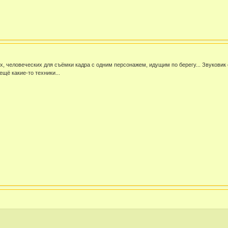
их, человеческих для съёмки кадра с одним персонажем, идущим по берегу... Звуков
щё какие-то техники...