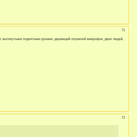
71
ик с вытянутыми поднятыми руками, держащий огромной микрофон, двое людей,
72