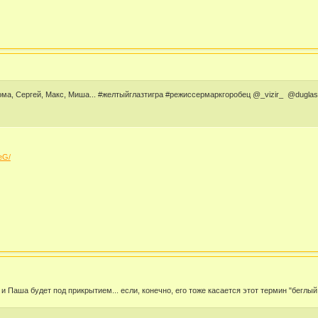
ома, Сергей, Макс, Миша... #желтыйглазтигра #режиссермаркгоробец @_vizir_ @duglasm
eG/
 и Паша будет под прикрытием... если, конечно, его тоже касается этот термин "беглый