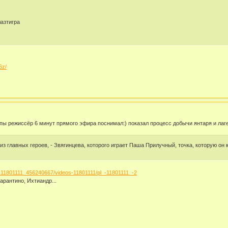
азтигра
6z/
ы режиссёр 6 минут прямого эфира поснимал:) показал процесс добычи янтаря и лаге
 из главных героев, - Звягинцева, которого играет Паша Прилучный, точка, которую он 
-11801111_456240667/videos-11801111/pl_-11801111_-2
арантино, Ихтиандр...