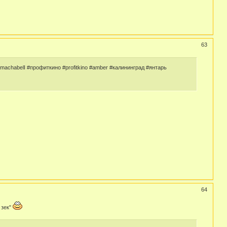
63
achabelI #профиткино #profitkino #amber #калининград #янтарь
64
 зек"