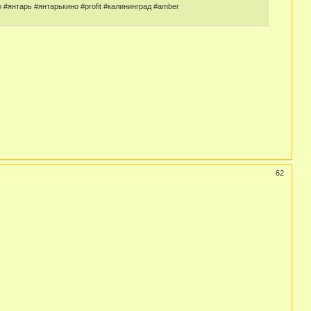
#янтарь #янтарькино #profit #калининград #amber
62