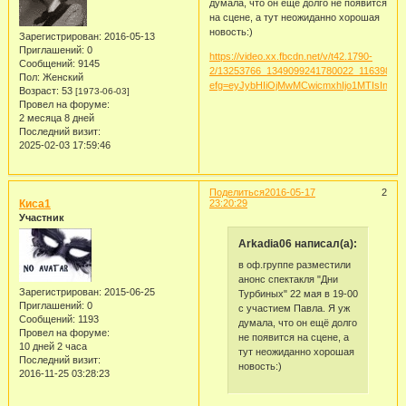
думала, что он ещё долго не появится
на сцене, а тут неожиданно хорошая
новость:)
Зарегистрирован
: 2016-05-13
Приглашений:
0
https://video.xx.fbcdn.net/v/t42.1790-
Сообщений:
9145
2/13253766_1349099241780022_11639882
Пол:
Женский
efg=eyJybHIiOjMwMCwicmxhIjo1MTIsInZl
Возраст:
53
[1973-06-03]
Провел на форуме:
2 месяца 8 дней
Последний визит:
2025-02-03 17:59:46
Поделиться
2016-05-17
2
Киса1
23:20:29
Участник
Arkadia06 написал(а):
в оф.группе разместили
анонс спектакля "Дни
Зарегистрирован
: 2015-06-25
Турбиных" 22 мая в 19-00
Приглашений:
0
с участием Павла. Я уж
Сообщений:
1193
думала, что он ещё долго
Провел на форуме:
не появится на сцене, а
10 дней 2 часа
тут неожиданно хорошая
Последний визит:
новость:)
2016-11-25 03:28:23