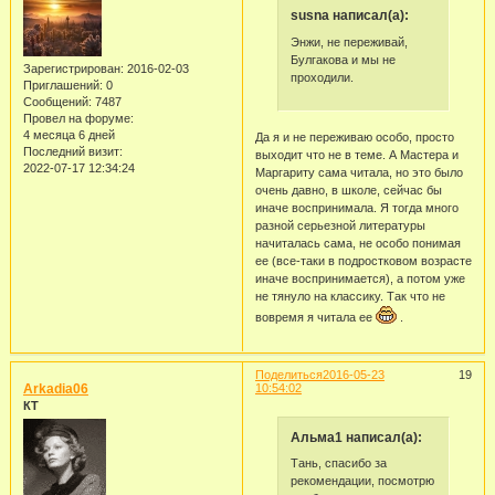
susna написал(а):
Энжи, не переживай,
Булгакова и мы не
Зарегистрирован
: 2016-02-03
проходили.
Приглашений:
0
Сообщений:
7487
Провел на форуме:
4 месяца 6 дней
Да я и не переживаю особо, просто
Последний визит:
выходит что не в теме. А Мастера и
2022-07-17 12:34:24
Маргариту сама читала, но это было
очень давно, в школе, сейчас бы
иначе воспринимала. Я тогда много
разной серьезной литературы
начиталась сама, не особо понимая
ее (все-таки в подростковом возрасте
иначе воспринимается), а потом уже
не тянуло на классику. Так что не
вовремя я читала ее
.
Поделиться
2016-05-23
19
Arkadia06
10:54:02
КТ
Альма1 написал(а):
Тань, спасибо за
рекомендации, посмотрю