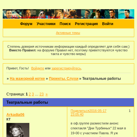
Форум
Участники
Поиск
Регистрация
Войти
Активные темы
Степень доверия источникам информации каждый определяет для себя сам;)
Вместо Правил:
на форуме Правил нет, поэтому приветствуются чувство
такта и чувство меры)
Привет, Гость!
Войдите
или
зарегистрируйтесь
.
»
На мажорной нотке
»
Проекты. Слухи
»
Театральные работы
Страница:
1
2
3
…
23
»
Театральные работы
Поделиться
2016-05-17
1
Arkadia06
23:05:40
КТ
в оф.группе разместили анонс
спектакля "Дни Турбиных" 22 мая в
19-00 с участием Павла. Я уж