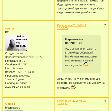
Шервинский получился... думаю, он
будет даже отличаться у него от
трехгодичной давности.... поднабрал
ведь опыта новых ролей в кино....
Поделиться
2016-05-19
7
susna
16:00:55
КТ
Бармалейка
написал(а):
Ау, москвичи, в театр-то
кто-нибудь собрался?
Откуда:
Киров
Мы бы вашими глазками
Зарегистрирован
: 2015-10-22
и объективами на всё
Приглашений:
0
Сообщений:
1494
взглянули бы
Пол:
Женский
Возраст:
56
[1970-04-11]
Провел на форуме:
Хочу, очень хочу, почему я не Дж.
1 месяц 1 день
Робертс: на самолетик и в Москву на
Последний визит:
2020-01-27 14:43:58
спектакль
Поделиться
2016-05-20
8
Olga14
12:52:52
Модератор