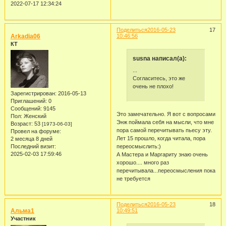
2022-07-17 12:34:24
Поделиться
2016-05-23
17
Arkadia06
10:46:56
КТ
susna написал(а):
...
Согласитесь, это же
очень не плохо!
Зарегистрирован
: 2016-05-13
Приглашений:
0
Сообщений:
9145
Это замечательно. Я вот с вопросами
Пол:
Женский
Энж поймала себя на мысли, что мне
Возраст:
53
[1973-06-03]
пора самой перечитывать пьесу эту.
Провел на форуме:
Лет 15 прошло, когда читала, пора
2 месяца 8 дней
переосмыслить:)
Последний визит:
2025-02-03 17:59:46
А Мастера и Маргариту знаю очень
хорошо.... много раз
перечитывала...переосмысления пока
не требуется
Поделиться
2016-05-23
18
Альма1
10:49:51
Участник