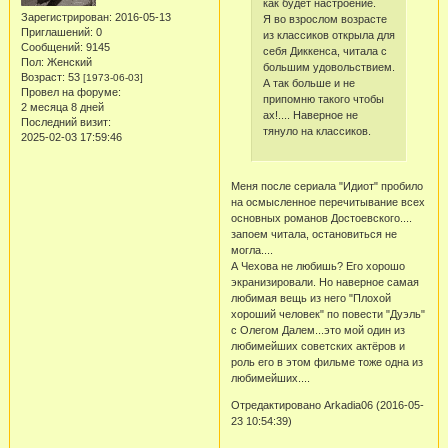
как будет настроение.
Зарегистрирован
: 2016-05-13
Я во взрослом возрасте
Приглашений:
0
из классиков открыла для
Сообщений:
9145
себя Диккенса, читала с
Пол:
Женский
большим удовольствием.
Возраст:
53
[1973-06-03]
А так больше и не
Провел на форуме:
припомню такого чтобы
2 месяца 8 дней
ах!.... Наверное не
Последний визит:
тянуло на классиков.
2025-02-03 17:59:46
Меня после сериала "Идиот" пробило
на осмысленное перечитывание всех
основных романов Достоевского....
запоем читала, остановиться не
могла....
А Чехова не любишь? Его хорошо
экранизировали. Но наверное самая
любимая вещь из него "Плохой
хороший человек" по повести "Дуэль"
с Олегом Далем...это мой один из
любимейших советских актёров и
роль его в этом фильме тоже одна из
любимейших....
Отредактировано Arkadia06 (2016-05-
23 10:54:39)