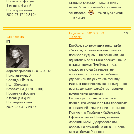
Провел на форуме:
старших классах) прошла мимо
4 месяца 6 дней
меня, больше самообразованием
Последний визит:
занималась
, что тянуло читать -
2022-07-17 12:34:24
то и читала.
Поделиться
2016-05-23
13
Arkadia06
10:35:44
КТ
Вообще, вся верхушка генштатба
сбежала, оставив нижние чины на
произвол судьбы... Шервинский, как
адьютант мог бы тоже сбежать, но не
оставил семью Турбиных... как
сложилась судьба героев, не
Зарегистрирован
: 2016-05-13
известно, осталось за скобками...
Приглашений:
0
удалось ли им уехать за границу...
Сообщений:
9145
Елена с Шервинским не пропадет...он
Пол:
Женский
всегда денежку заработает своими
Возраст:
53
[1973-06-03]
Провел на форуме:
вокальными данными.
2 месяца 8 дней
Вот интересно, что я совсем не
Последний визит:
помню, кто исполнял этого персонажа
2025-02-03 17:59:46
в последний экранизации ... странно.
Помню что Турбины - Хабенский,
Ефремов, но не Никита, а менее
даровитый сын Добровольский,
совсем не похожий на отца.... Елена -
моя любимая Раппопорт...