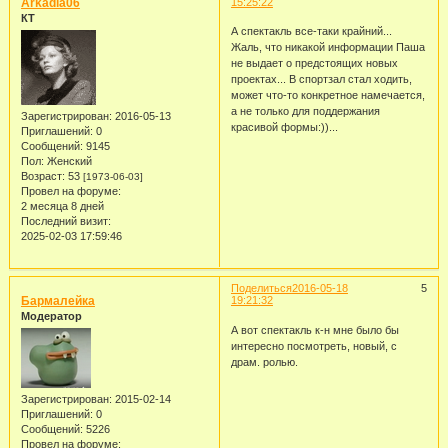
Arkadia06
15:25:22
КТ
А спектакль все-таки крайний...
Жаль, что никакой информации Паша
не выдает о предстоящих новых
проектах... В спортзал стал ходить,
может что-то конкретное намечается,
а не только для поддержания
Зарегистрирован
: 2016-05-13
красивой формы:))...
Приглашений:
0
Сообщений:
9145
Пол:
Женский
Возраст:
53
[1973-06-03]
Провел на форуме:
2 месяца 8 дней
Последний визит:
2025-02-03 17:59:46
Поделиться
2016-05-18
5
Бармалейка
19:21:32
Модератор
А вот спектакль к-н мне было бы
интересно посмотреть, новый, с
драм. ролью.
Зарегистрирован
: 2015-02-14
Приглашений:
0
Сообщений:
5226
Провел на форуме: