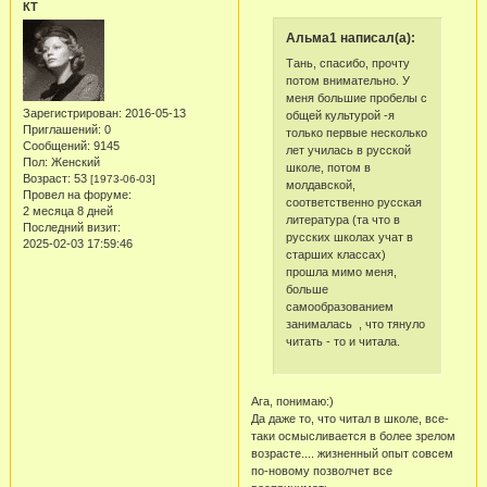
КТ
Альма1 написал(а):
Тань, спасибо, прочту
потом внимательно. У
меня большие пробелы с
Зарегистрирован
: 2016-05-13
общей культурой -я
Приглашений:
0
только первые несколько
Сообщений:
9145
лет училась в русской
Пол:
Женский
школе, потом в
Возраст:
53
[1973-06-03]
молдавской,
Провел на форуме:
соответственно русская
2 месяца 8 дней
литература (та что в
Последний визит:
русских школах учат в
2025-02-03 17:59:46
старших классах)
прошла мимо меня,
больше
самообразованием
занималась , что тянуло
читать - то и читала.
Ага, понимаю:)
Да даже то, что читал в школе, все-
таки осмысливается в более зрелом
возрасте.... жизненный опыт совсем
по-новому позволчет все