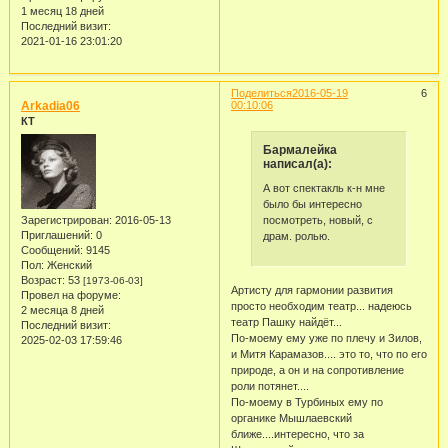
1 месяц 18 дней
Последний визит:
2021-01-16 23:01:20
Поделиться
2016-05-19
6
Arkadia06
00:10:06
КТ
Бармалейка
написал(а):
А вот спектакль к-н мне
было бы интересно
посмотреть, новый, с
Зарегистрирован
: 2016-05-13
Приглашений:
0
драм. ролью.
Сообщений:
9145
Пол:
Женский
Возраст:
53
[1973-06-03]
Артисту для гармонии развития
Провел на форуме:
просто необходим театр... надеюсь
2 месяца 8 дней
театр Пашку найдёт...
Последний визит:
По-моему ему уже по плечу и Зилов,
2025-02-03 17:59:46
и Митя Карамазов.... это то, что по его
природе, а он и на сопротивление
роли потянет....
По-моему в Турбиных ему по
органике Мышлаевский
ближе....интересно, что за