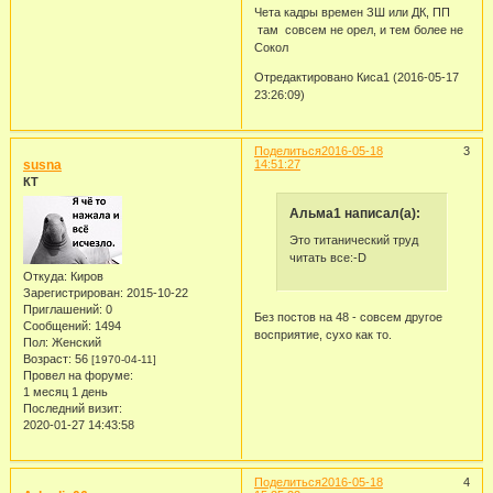
Чета кадры времен ЗШ или ДК, ПП
там совсем не орел, и тем более не
Сокол
Отредактировано Киса1 (2016-05-17
23:26:09)
Поделиться
2016-05-18
3
susna
14:51:27
КТ
Альма1 написал(а):
Это титанический труд
читать все:-D
Откуда:
Киров
Зарегистрирован
: 2015-10-22
Приглашений:
0
Без постов на 48 - совсем другое
Сообщений:
1494
восприятие, сухо как то.
Пол:
Женский
Возраст:
56
[1970-04-11]
Провел на форуме:
1 месяц 1 день
Последний визит:
2020-01-27 14:43:58
Поделиться
2016-05-18
4