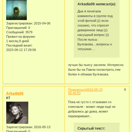
Arkadia06 написал(а):
Дык я почитала
комменты в группе под
этой фоткой:))) ясно
Зарегистрирован
: 2015-04-06
сказано, что спросит
Приглашений:
0
доверенное лицо:)))
Сообщений:
3579
насущный вопрос:)))
Провел на форуме:
После пьесы
1 месяц 8 дней
Булгакова....вопросы о
Последний визит:
татушках....
2023-09-12 17:29:56
лучше бы пьесу засняли. Интересно
было бы на Павла посмотреть,тем
более я обожаю Булгакова.
Поделиться
2016-05-23
9
Arkadia06
00:46:53
КТ
Пока не густо с отзывами со
спектакля - может люди ещё не
добрались до дома, может
переваривают...
Зарегистрирован
: 2016-05-13
Скрытый текст:
Приглашений:
0