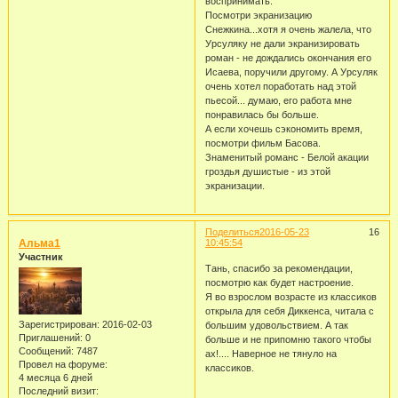
воспринимать.
Посмотри экранизацию
Снежкина...хотя я очень жалела, что
Урсуляку не дали экранизировать
роман - не дождались окончания его
Исаева, поручили другому. А Урсуляк
очень хотел поработать над этой
пьесой... думаю, его работа мне
понравилась бы больше.
А если хочешь сэкономить время,
посмотри фильм Басова.
Знаменитый романс - Белой акации
гроздья душистые - из этой
экранизации.
Поделиться
2016-05-23
16
Альма1
10:45:54
Участник
Тань, спасибо за рекомендации,
посмотрю как будет настроение.
Я во взрослом возрасте из классиков
открыла для себя Диккенса, читала с
Зарегистрирован
: 2016-02-03
большим удовольствием. А так
Приглашений:
0
больше и не припомню такого чтобы
Сообщений:
7487
ах!.... Наверное не тянуло на
Провел на форуме:
классиков.
4 месяца 6 дней
Последний визит: