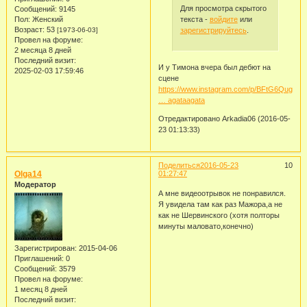
Для просмотра скрытого
Сообщений:
9145
текста -
войдите
или
Пол:
Женский
Возраст:
53
зарегистрируйтесь
.
[1973-06-03]
Провел на форуме:
2 месяца 8 дней
Последний визит:
И у Тимона вчера был дебют на
2025-02-03 17:59:46
сцене
https://www.instagram.com/p/BFtG6QugfA3
… agataagata
Отредактировано Arkadia06 (2016-05-
23 01:13:33)
Поделиться
2016-05-23
10
Olga14
01:27:47
Модератор
А мне видеоотрывок не понравился.
Я увидела там как раз Мажора,а не
как не Шервинского (хотя полторы
минуты маловато,конечно)
Зарегистрирован
: 2015-04-06
Приглашений:
0
Сообщений:
3579
Провел на форуме:
1 месяц 8 дней
Последний визит: