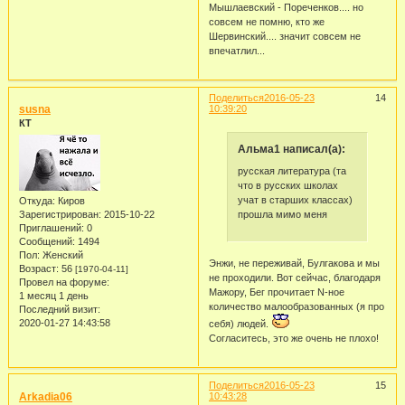
Мышлаевский - Пореченков.... но
совсем не помню, кто же
Шервинский.... значит совсем не
впечатлил...
Поделиться
2016-05-23
14
susna
10:39:20
КТ
Альма1 написал(а):
русская литература (та
что в русских школах
учат в старших классах)
Откуда:
Киров
прошла мимо меня
Зарегистрирован
: 2015-10-22
Приглашений:
0
Сообщений:
1494
Пол:
Женский
Энжи, не переживай, Булгакова и мы
Возраст:
56
[1970-04-11]
не проходили. Вот сейчас, благодаря
Провел на форуме:
Мажору, Бег прочитает N-ное
1 месяц 1 день
количество малообразованных (я про
Последний визит:
2020-01-27 14:43:58
себя) людей.
Согласитесь, это же очень не плохо!
Поделиться
2016-05-23
15
Arkadia06
10:43:28