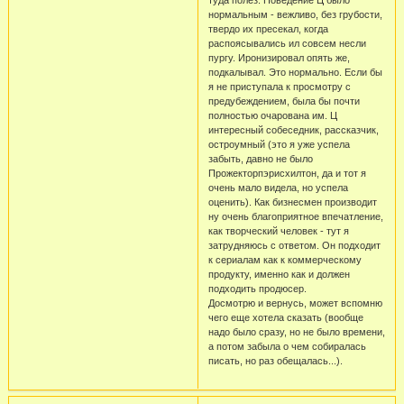
нормальным - вежливо, без грубости,
твердо их пресекал, когда
распоясывались ил совсем несли
пургу. Иронизировал опять же,
подкалывал. Это нормально. Если бы
я не приступала к просмотру с
предубеждением, была бы почти
полностью очарована им. Ц
интересный собеседник, рассказчик,
остроумный (это я уже успела
забыть, давно не было
Прожекторпэрисхилтон, да и тот я
очень мало видела, но успела
оценить). Как бизнесмен производит
ну очень благоприятное впечатление,
как творческий человек - тут я
затрудняюсь с ответом. Он подходит
к сериалам как к коммерческому
продукту, именно как и должен
подходить продюсер.
Досмотрю и вернусь, может вспомню
чего еще хотела сказать (вообще
надо было сразу, но не было времени,
а потом забыла о чем собиралась
писать, но раз обещалась...).