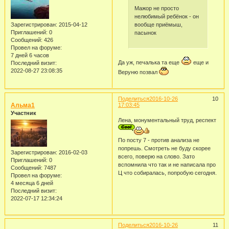
Мажор не просто
нелюбимый ребёнок - он
вообще приёмыш,
Зарегистрирован
: 2015-04-12
Приглашений:
0
пасынок
Сообщений:
426
Провел на форуме:
7 дней 6 часов
Да уж, печалька та еще
еще и
Последний визит:
2022-08-27 23:08:35
Веруню позвал
Поделиться
2016-10-26
10
Альма1
17:03:45
Участник
Лена, монументальный труд, респект
По посту 7 - против анализа не
попрешь. Смотреть не буду скорее
Зарегистрирован
: 2016-02-03
всего, поверю на слово. Зато
Приглашений:
0
вспомнила что так и не написала про
Сообщений:
7487
Ц что собиралась, попробую сегодня.
Провел на форуме:
4 месяца 6 дней
Последний визит:
2022-07-17 12:34:24
Поделиться
2016-10-26
11