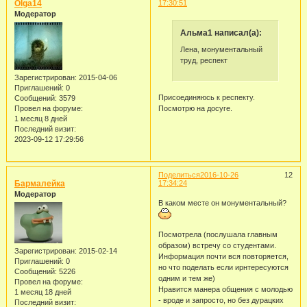
Olga14
17:30:51
Модератор
Альма1 написал(а):
Лена, монументальный
труд, респект
Зарегистрирован
: 2015-04-06
Приглашений:
0
Присоединяюсь к респекту.
Сообщений:
3579
Провел на форуме:
Посмотрю на досуге.
1 месяц 8 дней
Последний визит:
2023-09-12 17:29:56
Поделиться
2016-10-26
12
Бармалейка
17:34:24
Модератор
В каком месте он монументальный?
Посмотрела (послушала главным
образом) встречу со студентами.
Зарегистрирован
: 2015-02-14
Информация почти вся повторяется,
Приглашений:
0
но что поделать если ирнтересуются
Сообщений:
5226
одним и тем же)
Провел на форуме:
Нравится манера общения с молодью
1 месяц 18 дней
- вроде и запросто, но без дурацких
Последний визит: