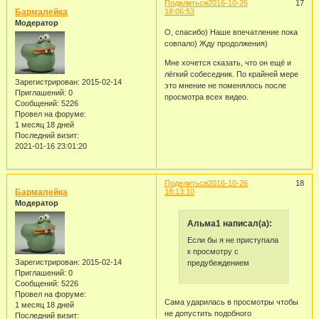
Поделиться
2016-10-26
17
Бармалейка
18:06:53
Модератор
О, спасибо) Наше впечатление пока
совпало) Жду продолжения)
Мне хочется сказать, что он ещё и
лёгкий собеседник. По крайней мере
Зарегистрирован
: 2015-02-14
это мнение не поменялось после
Приглашений:
0
просмотра всех видео.
Сообщений:
5226
Провел на форуме:
1 месяц 18 дней
Последний визит:
2021-01-16 23:01:20
Поделиться
2016-10-26
18
Бармалейка
18:13:10
Модератор
Альма1 написал(а):
Если бы я не приступала
к просмотру с
Зарегистрирован
: 2015-02-14
предубеждением
Приглашений:
0
Сообщений:
5226
Провел на форуме:
Сама ударилась в просмотры чтобы
1 месяц 18 дней
не допустить подобного
Последний визит: