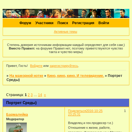
Форум
Участники
Поиск
Регистрация
Войти
Активные темы
Степень доверия источникам информации каждый определяет для себя сам;)
Вместо Правил:
на форуме Правил нет, поэтому приветствуются чувство
такта и чувство меры)
Привет, Гость!
Войдите
или
зарегистрируйтесь
.
»
На мажорной нотке
»
Кино, кино, кино. И телевидение.
»
Портрет
Среды)
Страница:
1
2
3
…
14
»
Портрет Среды)
Поделиться
2016-10-25
1
Бармалейка
23:25:31
Модератор
Владелец и ген.продюсер т.е.)
Отношение к жизни, работе,