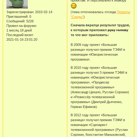
проектам. И персонально к Мажору
Зарегистрирован
: 2015-02-14
(тема отпочковалась отсюда
Проекты
Приглашений:
0
"Среды"
)
Сообщений:
5226
Сначала вкратце результат трудов,
Провел на форуме:
к которым приложил
руку
голову
1 месяц 18 дней
Последний визит:
то что мог приложить:
2021-01-16 23:01:20
В 2009 году проект «Большая
разница» получил премию ТЭФИ в
номинации «Юмористическая
программа».
В 2010 году проект «Большая
разница» получил 3 премии ТЭФИ в
номинациях «Юмористическая
программа», «Продюсер
телевизионной программы»
(Александр Цекало, Руслан Сорокин)
и «Режиссёр телевизионной
программы» (Дмитрий Дьяченко,
Герман Ефимов).
В 2012 году проект «Большая
разница» получил премию ТЭФИ в
номинации «Сценарист
телевизионной программы» (Руслан
Сорокин, Константин Маньковский,