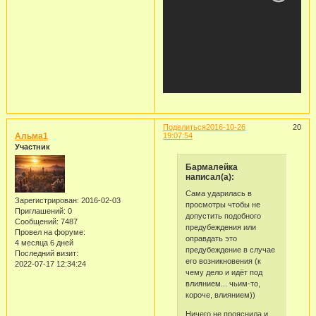
Поделиться
2016-10-26
20
Альма1
19:07:54
Участник
Бармалейка
написал(а):
Сама ударилась в
Зарегистрирован
: 2016-02-03
просмотры чтобы не
Приглашений:
0
допустить подобного
Сообщений:
7487
предубеждения или
Провел на форуме:
оправдать это
4 месяца 6 дней
предубеждение в случае
Последний визит:
его возникновения (к
2022-07-17 12:34:24
чему дело и идёт под
влиянием... чьим-то,
короче, влиянием))
Ничего не прояснила и