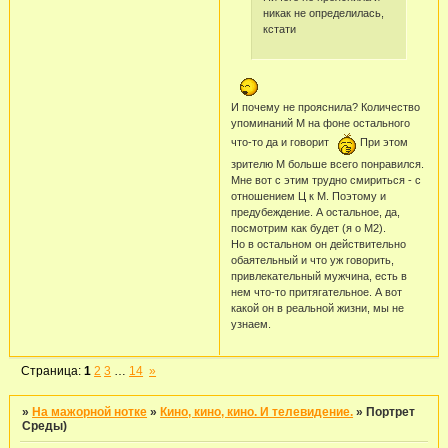
никак не определилась,
кстати
И почему не прояснила? Количество
упоминаний М на фоне остального
что-то да и говорит
При этом
зрителю М больше всего понравился.
Мне вот с этим трудно смириться - с
отношением Ц к М. Поэтому и
предубеждение. А остальное, да,
посмотрим как будет (я о М2).
Но в остальном он действительно
обаятельный и что уж говорить,
привлекательный мужчина, есть в
нем что-то притягательное. А вот
какой он в реальной жизни, мы не
узнаем.
Страница:
1
2
3
…
14
»
»
На мажорной нотке
»
Кино, кино, кино. И телевидение.
»
Портрет
Среды)