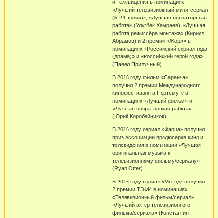
и телевидения в номинациях
«Лучший телевизионный мини-сериал
(5-24 серии)», «Лучшая операторская
работа» (Улугбек Хамраев), «Лучшая
работа режиссёра монтажа» (Кирилл
Абрамов) и 2 премии «Жорж» в
номинациях «Российский сериал года
(драма)» и «Российский герой года»
(Павел Прилучный).
В 2015 году фильм «Саранча»
получил 2 премии Международного
кинофестиваля в Портсмуте в
номинациях «Лучший фильм» и
«Лучшая операторская работа»
(Юрий Коробейников).
В 2016 году сериал «Фарца» получил
приз Ассоциации продюсеров кино и
телевидения в номинации «Лучшая
оригинальная музыка к
телевизионному фильму/сериалу»
(Ryan Otter).
В 2016 году сериал «Метод» получил
2 премии ТЭФИ в номинациях
«Телевизионный фильм/сериал»,
«Лучший актёр телевизионного
фильма/сериала» (Константин