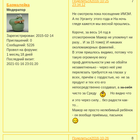
Поделиться
2016-10-25
7
Бармалейка
23:34:12
Модератор
Не смотрела пока посещение ИМЭИ.
А по Урганту этого года и На ночь
глядя кажется мы весной прошлись.
Короче, за весь 14 год в
Зарегистрирован
: 2015-02-14
отсмотренном Мажор не упомянут ни
Приглашений:
0
разу... И за 15 тоже(( И никаких
Сообщений:
5226
околомажорных фамилий..
Провел на форуме:
В этом пришлось видимо, потому что
1 месяц 18 дней
такую огромную веху
Последний визит:
проф.деятельности уже не обойти
2021-01-16 23:01:20
незаметненько - через неё уже
перелезать требуется на глазах у
всех, причём с гордостью, но не за
продукт и тех кто его
непосредственно создавал, а
за себя
чисто за Среду
Но видно что
и это через силу... без радости как-
то...
Мажор не просто нелюбимый ребёнок
- он вообще приёмыш, пасынок
Поделиться
2016-10-26
8