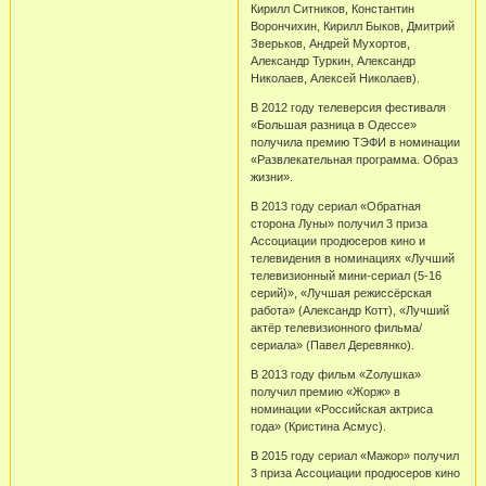
Кирилл Ситников, Константин
Ворончихин, Кирилл Быков, Дмитрий
Зверьков, Андрей Мухортов,
Александр Туркин, Александр
Николаев, Алексей Николаев).
В 2012 году телеверсия фестиваля
«Большая разница в Одессе»
получила премию ТЭФИ в номинации
«Развлекательная программа. Образ
жизни».
В 2013 году сериал «Обратная
сторона Луны» получил 3 приза
Ассоциации продюсеров кино и
телевидения в номинациях «Лучший
телевизионный мини-сериал (5-16
серий)», «Лучшая режиссёрская
работа» (Александр Котт), «Лучший
актёр телевизионного фильма/
сериала» (Павел Деревянко).
В 2013 году фильм «Zолушка»
получил премию «Жорж» в
номинации «Российская актриса
года» (Кристина Асмус).
В 2015 году сериал «Мажор» получил
3 приза Ассоциации продюсеров кино