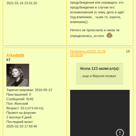
предубеждения или оправдать это
2021-01-16 23:01:20
предубеждение в случае его
возникновения (к чему дело и идёт
под влиянием... чьим-то, короче,
влиянием))
Ничего не прояснила и никак не
определилась, кстати
Поделиться
2016-10-26
19
Arkadia06
18:58:06
КТ
Vesna 123 написал(а):
...еще и Веруню позвал
Зарегистрирован
: 2016-05-13
Приглашений:
0
Сообщений:
9145
Пол:
Женский
Возраст:
53
[1973-06-03]
Провел на форуме:
2 месяца 8 дней
Последний визит:
2025-02-03 17:59:46