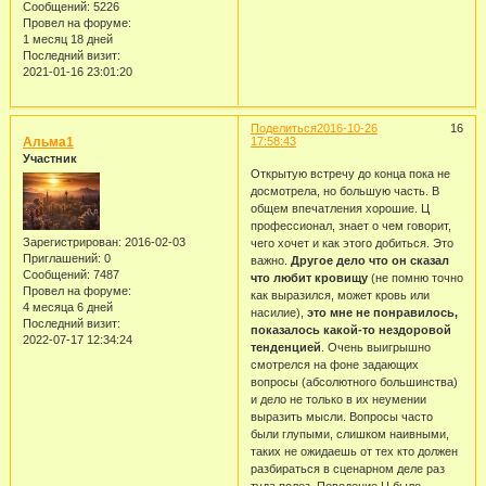
Сообщений:
5226
Провел на форуме:
1 месяц 18 дней
Последний визит:
2021-01-16 23:01:20
Поделиться
2016-10-26
16
Альма1
17:58:43
Участник
Открытую встречу до конца пока не
досмотрела, но большую часть. В
общем впечатления хорошие. Ц
профессионал, знает о чем говорит,
Зарегистрирован
: 2016-02-03
чего хочет и как этого добиться. Это
Приглашений:
0
важно.
Другое дело что он сказал
Сообщений:
7487
что любит кровищу
(не помню точно
Провел на форуме:
как выразился, может кровь или
4 месяца 6 дней
насилие),
это мне не понравилось,
Последний визит:
показалось какой-то нездоровой
2022-07-17 12:34:24
тенденцией
. Очень выигрышно
смотрелся на фоне задающих
вопросы (абсолютного большинства)
и дело не только в их неумении
выразить мысли. Вопросы часто
были глупыми, слишком наивными,
таких не ожидаешь от тех кто должен
разбираться в сценарном деле раз
туда полез. Поведение Ц было