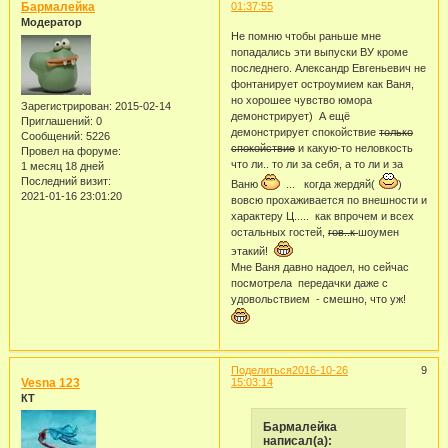
Бармалейка
01:37:55
Модератор
Не помню чтобы раньше мне
попадались эти выпуски ВУ кроме
последнего. Александр Евгеньевич не
фонтанирует остроумием как Ваня,
но хорошее чувство юмора
Зарегистрирован
: 2015-02-14
демонстрирует) А ещё
Приглашений:
0
демонстрирует спокойствие
только
Сообщений:
5226
спокойствие
и какую-то неловкость
Провел на форуме:
что ли.. то ли за себя, а то ли и за
1 месяц 18 дней
Последний визит:
Ваню
... когда жердяй(
)
2021-01-16 23:01:20
вовсю прохаживается по внешности и
характеру Ц..... как впрочем и всех
остальных гостей,
гов..к
шоумен
этакий!
Мне Ваня давно надоел, но сейчас
посмотрела передачки даже с
удовольствием - смешно, что уж!
Поделиться
2016-10-26
9
Vesna 123
15:03:14
КТ
Бармалейка
написал(а):