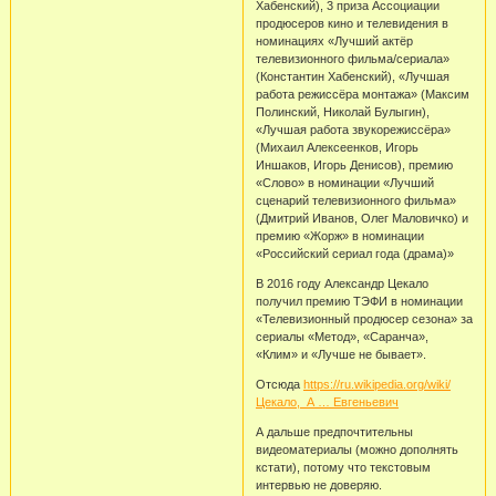
Хабенский), 3 приза Ассоциации
продюсеров кино и телевидения в
номинациях «Лучший актёр
телевизионного фильма/сериала»
(Константин Хабенский), «Лучшая
работа режиссёра монтажа» (Максим
Полинский, Николай Булыгин),
«Лучшая работа звукорежиссёра»
(Михаил Алексеенков, Игорь
Иншаков, Игорь Денисов), премию
«Слово» в номинации «Лучший
сценарий телевизионного фильма»
(Дмитрий Иванов, Олег Маловичко) и
премию «Жорж» в номинации
«Российский сериал года (драма)»
В 2016 году Александр Цекало
получил премию ТЭФИ в номинации
«Телевизионный продюсер сезона» за
сериалы «Метод», «Саранча»,
«Клим» и «Лучше не бывает».
Отсюда
https://ru.wikipedia.org/wiki/
Цекало,_А … Евгеньевич
А дальше предпочтительны
видеоматериалы (можно дополнять
кстати), потому что текстовым
интервью не доверяю.