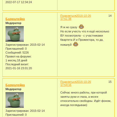
2022-07-17 12:34:24
Поделиться
2016-10-26
14
Бармалейка
17:51:38
Модератор
Я ж не сразу
Но если учесть что я ещё несколько
ВУ посмотрела - с участниками
Квартета И и Прожектора, то да,
Зарегистрирован
: 2015-02-14
пожалуй
Приглашений:
0
Сообщений:
5226
Провел на форуме:
1 месяц 18 дней
Последний визит:
2021-01-16 23:01:20
Поделиться
2016-10-26
15
Бармалейка
17:54:16
Модератор
Сейчас много работы, при которой
заняты руки и глаза, а мозги
относительно свободны. Идёт фоном,
иногда поглядываю)
Зарегистрирован
: 2015-02-14
Приглашений:
0