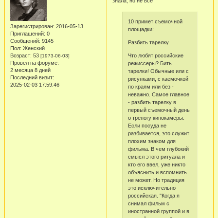
знала, но не все
10 примет съемочной
Зарегистрирован
: 2016-05-13
площадки:
Приглашений:
0
Сообщений:
9145
Разбить тарелку
Пол:
Женский
Возраст:
53
Что любят российские
[1973-06-03]
Провел на форуме:
режиссеры? Бить
2 месяца 8 дней
тарелки! Обычные или с
Последний визит:
рисунками, с каемочкой
2025-02-03 17:59:46
по краям или без -
неважно. Самое главное
- разбить тарелку в
первый съемочный день
о треногу кинокамеры.
Если посуда не
разбивается, это служит
плохим знаком для
фильма. В чем глубокий
смысл этого ритуала и
кто его ввел, уже никто
объяснить и вспомнить
не может. Но традиция
это исключительно
российская. "Когда я
снимал фильм с
иностранной группой и в