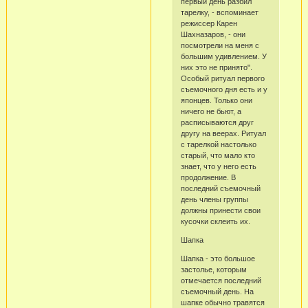
первый день разбил
тарелку, - вспоминает
режиссер Карен
Шахназаров, - они
посмотрели на меня с
большим удивлением. У
них это не принято".
Особый ритуал первого
съемочного дня есть и у
японцев. Только они
ничего не бьют, а
расписываются друг
другу на веерах. Ритуал
с тарелкой настолько
старый, что мало кто
знает, что у него есть
продолжение. В
последний съемочный
день члены группы
должны принести свои
кусочки склеить их.
Шапка
Шапка - это большое
застолье, которым
отмечается последний
съемочный день. На
шапке обычно травятся