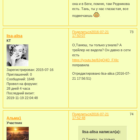
она и в Беги, помню, там Редникова
есть. Тань, ты у нас глазастая, все
подмечаешь
.
Поделиться
2016-07-21
73
lisa-alisa
17:50:07
КТ
О,Танюш, ты только узнала? А
трейлер не видела? Он давно в сети
есть
https://youtu.be/8JgO4O_FXIc
поправила
Зарегистрирован
: 2015-07-16
Отредактировано lisa-alisa (2016-07-
Приглашений:
0
21 17:56:51)
Сообщений:
1648
Провел на форуме:
28 дней 4 часа
Последний визит:
2019-11-19 22:04:48
Поделиться
2016-07-21
74
Альма1
17:52:48
Участник
lisa-alisa написал(а):
О,Танюш, ты только