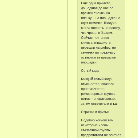
Еще одна примета,
дошедшая до нас со
времен съемки на
пленку, - на площадке не
едят семечки. Шелуха
могла попасть на пленку,
что чревато браком.
Сейчас почти все
кинематографисты
перешли на цифру, но
семечки по прежнему
остаются за пределом
площадки.
Сотый кадр
Каждый сотый кадр
отмечается: сначала
проставляется
режиссерская группа,
потом - операторская,
затем осветители и т.д.
Стрижка и бритье
Подобно хоккеистам
некоторые члены
съемочной группы
предпочитают не бриться