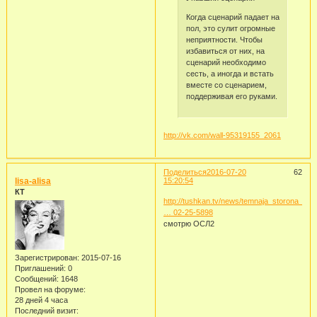
Когда сценарий падает на
пол, это сулит огромные
неприятности. Чтобы
избавиться от них, на
сценарий необходимо
сесть, а иногда и встать
вместе со сценарием,
поддерживая его руками.
http://vk.com/wall-95319155_2061
Поделиться
2016-07-20
62
lisa-alisa
15:20:54
КТ
http://tushkan.tv/news/temnaja_storona_
… 02-25-5898
смотрю ОСЛ2
Зарегистрирован
: 2015-07-16
Приглашений:
0
Сообщений:
1648
Провел на форуме:
28 дней 4 часа
Последний визит: