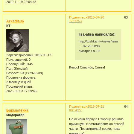
2019-11-19 22:04:48
Поделиться
2016-07-20
63
Arkadia06
17:35:53
КТ
lisa-alisa написал(а):
http://tushkan.tv/news/temnaja_storo
… 02-25-5898
смотрю ОСЛ2
Зарегистрирован
: 2016-05-13
Приглашений:
0
Сообщений:
9145
Класс! Спасибо, Света!
Пол:
Женский
Возраст:
53
[1973-06-03]
Провел на форуме:
2 месяца 8 дней
Последний визит:
2025-02-03 17:59:46
Поделиться
2016-07-21
64
Бармалейка
00:34:27
Модератор
Не осилив первую Сторону решила
примкнуть к почитателям со второй
части. Посмотрела 2 серии, пока
нравится)