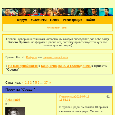
Форум
Участники
Поиск
Регистрация
Войти
Активные темы
Степень доверия источникам информации каждый определяет для себя сам;)
Вместо Правил:
на форуме Правил нет, поэтому приветствуются чувство
такта и чувство меры)
Привет, Гость!
Войдите
или
зарегистрируйтесь
.
»
На мажорной нотке
»
Кино, кино, кино. И телевидение.
»
Проекты
"Среды"
Страница:
«
1
2
3
4
5
6
…
37
»
Проекты "Среды"
Поделиться
2016-07-18
61
Arkadia06
13:58:31
КТ
В группе Среды выложили 10 примет
съемочной площадки. Многое я