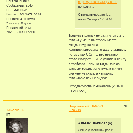
Приглашений:
0
https://youtu.be/8JgO4O_FXIc
Сообщений:
9145
поправила
Пол:
Женский
Возраст:
53
Отредактировано lisa-
[1973-06-03]
Провел на форуме:
alisa (Сегодня 17:56:51)
2 месяца 8 дней
Последний визит:
2025-02-03 17:59:46
Трейлер видела и не раз, потому этот
фильм у меня на втором месте
ожидания:)) но я не
идентифицировала тогда эту актрису,
потому как ОСЛ только недавно
стала смотреть... и не узнала в ней ту
с трейлера... помню тогда же в её
фильмографию заглянула и ничего
она мне не сказала - никаких
фильмов с ней не видела...
Отредактировано Arkadia06 (2016-07-
21 21:56:20)
Поделиться
2016-07-21
78
Arkadia06
22:05:10
КТ
Альма1 написал(а):
Лен, а у меня как раз с