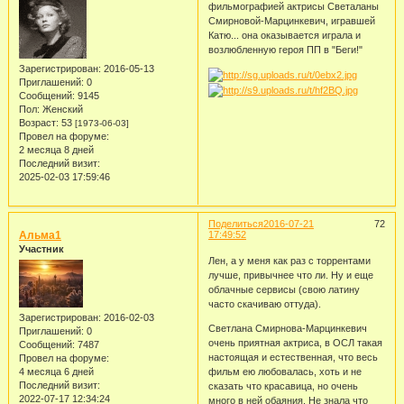
фильмографией актрисы Светаланы
Смирновой-Марцинкевич, игравшей
Катю... она оказывается играла и
возлюбленную героя ПП в "Беги!"
Зарегистрирован
: 2016-05-13
Приглашений:
0
Сообщений:
9145
Пол:
Женский
Возраст:
53
[1973-06-03]
Провел на форуме:
2 месяца 8 дней
Последний визит:
2025-02-03 17:59:46
Поделиться
2016-07-21
72
Альма1
17:49:52
Участник
Лен, а у меня как раз с торрентами
лучше, привычнее что ли. Ну и еще
облачные сервисы (свою латину
часто скачиваю оттуда).
Зарегистрирован
: 2016-02-03
Светлана Смирнова-Марцинкевич
Приглашений:
0
очень приятная актриса, в ОСЛ такая
Сообщений:
7487
настоящая и естественная, что весь
Провел на форуме:
4 месяца 6 дней
фильм ею любовалась, хоть и не
Последний визит:
сказать что красавица, но очень
2022-07-17 12:34:24
много в ней обаяния. Не знала что