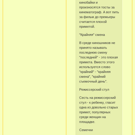
кинобайки и
произносятся тосты за
кинематограф. А вот пить
за фильм до премьеры
считается плохой
приметой.
"Крайняя" смена
В среде киношников не
принято называть
последнюю смену
"последней" - это плохая
примета. Вместо этого
используется слово
"крайний" - "крайняя
смена", "крайний
съемочный день".
Режиссерский стул
Сесть на режиссерский
стул - к ребенку, гласит
одна из довольно старых
примет, популярных
среди женщин на
площадке.
Семечки