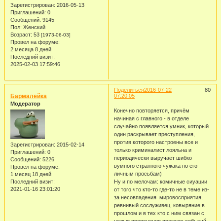
Зарегистрирован
: 2016-05-13
Приглашений:
0
Сообщений:
9145
Пол:
Женский
Возраст:
53
[1973-06-03]
Провел на форуме:
2 месяца 8 дней
Последний визит:
2025-02-03 17:59:46
Поделиться
2016-07-22
80
Бармалейка
07:20:05
Модератор
Конечно повторяется, причём
начиная с главного - в отделе
случайно появляется умник, который
один раскрывает преступления,
против которого настроены все и
Зарегистрирован
: 2015-02-14
только криминалист лояльна и
Приглашений:
0
периодически выручает шибко
Сообщений:
5226
вумного странного чужака по его
Провел на форуме:
личным просьбам)
1 месяц 18 дней
Ну и по мелочам: комичные сиуации
Последний визит:
2021-01-16 23:01:20
от того что кто-то где-то не в теме из-
за несовпадения мировосприятия,
ревнивый сослуживец, ковыряние в
прошлом и в тех кто с ним связан с
целью прояснения прежних событий,