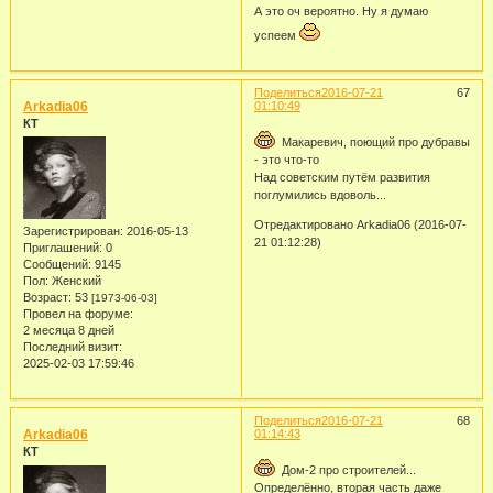
А это оч вероятно. Ну я думаю
успеем
Поделиться
2016-07-21
67
Arkadia06
01:10:49
КТ
Макаревич, поющий про дубравы
- это что-то
Над советским путём развития
поглумились вдоволь...
Отредактировано Arkadia06 (2016-07-
Зарегистрирован
: 2016-05-13
21 01:12:28)
Приглашений:
0
Сообщений:
9145
Пол:
Женский
Возраст:
53
[1973-06-03]
Провел на форуме:
2 месяца 8 дней
Последний визит:
2025-02-03 17:59:46
Поделиться
2016-07-21
68
Arkadia06
01:14:43
КТ
Дом-2 про строителей...
Определённо, вторая часть даже