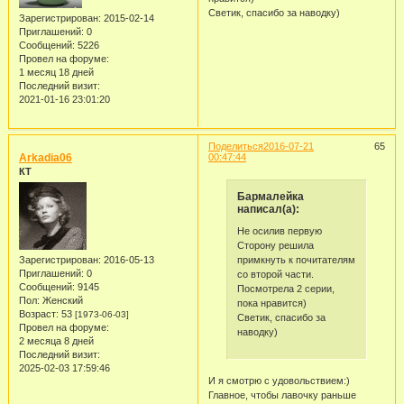
Светик, спасибо за наводку)
Зарегистрирован
: 2015-02-14
Приглашений:
0
Сообщений:
5226
Провел на форуме:
1 месяц 18 дней
Последний визит:
2021-01-16 23:01:20
Поделиться
2016-07-21
65
Arkadia06
00:47:44
КТ
Бармалейка
написал(а):
Не осилив первую
Сторону решила
примкнуть к почитателям
Зарегистрирован
: 2016-05-13
Приглашений:
0
со второй части.
Сообщений:
9145
Посмотрела 2 серии,
Пол:
Женский
пока нравится)
Возраст:
53
[1973-06-03]
Светик, спасибо за
Провел на форуме:
наводку)
2 месяца 8 дней
Последний визит:
2025-02-03 17:59:46
И я смотрю с удовольствием:)
Главное, чтобы лавочку раньше