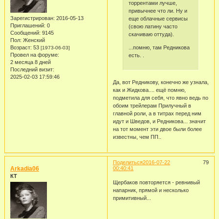
торрентами лучше,
привычнее что ли. Ну и
Зарегистрирован
: 2016-05-13
еще облачные сервисы
Приглашений:
0
(свою латину часто
Сообщений:
9145
скачиваю оттуда).
Пол:
Женский
Возраст:
53
...помню, там Редникова
[1973-06-03]
Провел на форуме:
есть. .
2 месяца 8 дней
Последний визит:
2025-02-03 17:59:46
Да, вот Редникову, конечно же узнала,
как и Жидкова.... ещё помню,
подметила для себя, что явно ведь по
обоим трейлерам Прилучный в
главной роли, а в титрах перед ним
идут и Шведов, и Редникова... значит
на тот момент эти двое были более
известны, чем ПП..
Поделиться
2016-07-22
79
Arkadia06
00:40:41
КТ
Щербаков повторяется - ревнивый
напарник, прямой и несколько
примитивный...