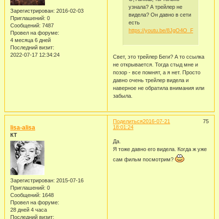
узнала? А трейлер не
Зарегистрирован
: 2016-02-03
видела? Он давно в сети
Приглашений:
0
есть
Сообщений:
7487
https://youtu.be/8JgO4O_FXIcс.
Провел на форуме:
4 месяца 6 дней
Последний визит:
2022-07-17 12:34:24
Свет, это трейлер Беги? А то ссылка
не открывается. Тогда стыд мне и
позор - все помнят, а я нет. Просто
давно очень трейлер видела и
наверное не обратила внимания или
забыла.
Поделиться
2016-07-21
75
lisa-alisa
18:01:24
КТ
Да.
Я тоже давно его видела. Когда ж уже
сам фильм посмотрим?
Зарегистрирован
: 2015-07-16
Приглашений:
0
Сообщений:
1648
Провел на форуме:
28 дней 4 часа
Последний визит: