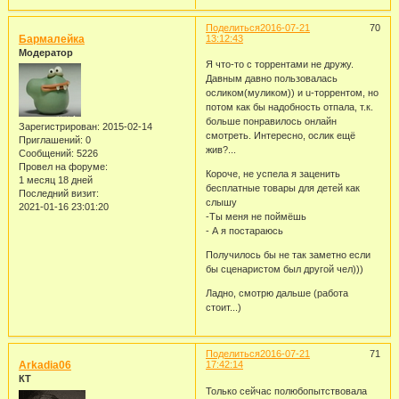
Поделиться
2016-07-21
70
Бармалейка
13:12:43
Модератор
Я что-то с торрентами не дружу.
Давным давно пользовалась
осликом(муликом)) и u-торрентом, но
потом как бы надобность отпала, т.к.
больше понравилось онлайн
Зарегистрирован
: 2015-02-14
смотреть. Интересно, ослик ещё
Приглашений:
0
жив?...
Сообщений:
5226
Провел на форуме:
Короче, не успела я заценить
1 месяц 18 дней
бесплатные товары для детей как
Последний визит:
слышу
2021-01-16 23:01:20
-Ты меня не поймёшь
- А я постараюсь
Получилось бы не так заметно если
бы сценаристом был другой чел)))
Ладно, смотрю дальше (работа
стоит...)
Поделиться
2016-07-21
71
Arkadia06
17:42:14
КТ
Только сейчас полюбопытствовала