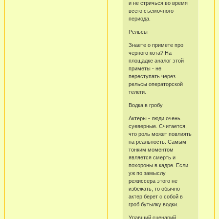
и не стричься во время
всего съемочного
периода.
Рельсы
Знаете о примете про
черного кота? На
площадке аналог этой
приметы - не
переступать через
рельсы операторской
телеги.
Водка в гробу
Актеры - люди очень
суеверные. Считается,
что роль может повлиять
на реальность. Самым
тонким моментом
является смерть и
похороны в кадре. Если
уж по замыслу
режиссера этого не
избежать, то обычно
актер берет с собой в
гроб бутылку водки.
Упавший сценарий