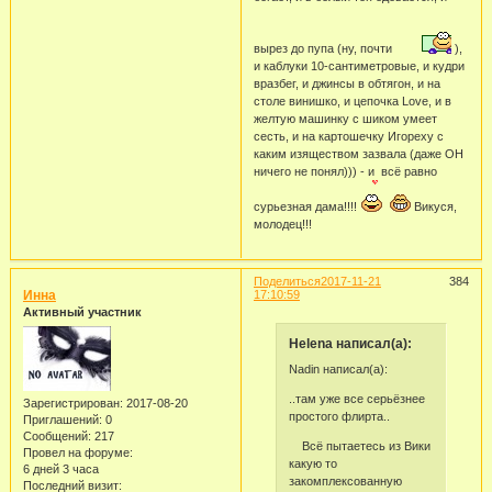
вырез до пупа (ну, почти
),
и каблуки 10-сантиметровые, и кудри
вразбег, и джинсы в обтягон, и на
столе винишко, и цепочка Love, и в
желтую машинку с шиком умеет
сесть, и на картошечку Игореху с
каким изяществом зазвала (даже ОН
ничего не понял))) - и всё равно
сурьезная дама!!!!
Викуся,
молодец!!!
Поделиться
2017-11-21
384
Инна
17:10:59
Активный участник
Helena написал(а):
Nadin написал(а):
..там уже все серьёзнее
Зарегистрирован
: 2017-08-20
простого флирта..
Приглашений:
0
Сообщений:
217
Всё пытаетесь из Вики
Провел на форуме:
какую то
6 дней 3 часа
закомплексованную
Последний визит: