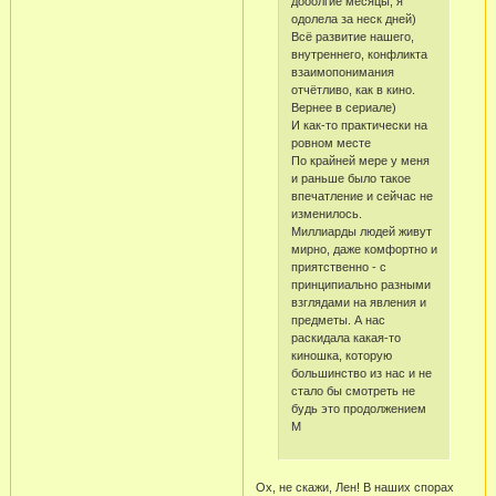
дооолгие месяцы, я
одолела за неск дней)
Всё развитие нашего,
внутреннего, конфликта
взаимопонимания
отчётливо, как в кино.
Вернее в сериале)
И как-то практически на
ровном месте
По крайней мере у меня
и раньше было такое
впечатление и сейчас не
изменилось.
Миллиарды людей живут
мирно, даже комфортно и
приятственно - с
принципиально разными
взглядами на явления и
предметы. А нас
раскидала какая-то
киношка, которую
большинство из нас и не
стало бы смотреть не
будь это продолжением
М
Ох, не скажи, Лен! В наших спорах