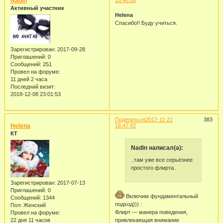
Nadin
16:40:56
Активный участник
Helena
Спасибо!! Буду учиться.
Зарегистрирован
: 2017-09-28
Приглашений:
0
Сообщений:
251
Провел на форуме:
11 дней 2 часа
Последний визит:
2018-12-08 23:01:53
Поделиться
2017-11-21
383
Helena
16:47:42
КТ
Nadin написал(а):
..там уже все серьёзнее
простого флирта..
Зарегистрирован
: 2017-07-13
Приглашений:
0
Включим фундаментальный
Сообщений:
1344
подход))) :
Пол:
Женский
Флирт — манера поведения,
Провел на форуме:
22 дня 11 часов
привлекающая внимание