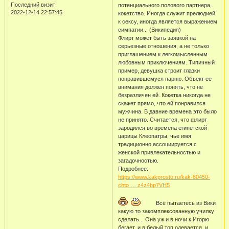
Последний визит:
потенциального полового партнера,
2022-12-14 22:57:45
кокетство. Иногда служит прелюдией
к сексу, иногда является выражением
симпатии... (Википедия)
Флирт может быть заявкой на
серьезные отношения, а не только
приглашением к легкомысленным
любовным приключениям. Типичный
пример, девушка строит глазки
понравившемуся парню. Объект ее
внимания должен понять, что не
безразличен ей. Кокетка никогда не
скажет прямо, что ей понравился
мужчина. В давние времена это было
не принято. Считается, что флирт
зародился во времена египетской
царицы Клеопатры, чье имя
традиционно ассоциируется с
женской привлекательностью и
загадочностью.
Подробнее:
https://www.kakprosto.ru/kak-80450-
chto … z4z4bp7VH5
Всё пытаетесь из Вики
какую то закомплексованную училку
сделать... Она уж и в ночи к Игорю
бегает, и в белый топ одевается, и