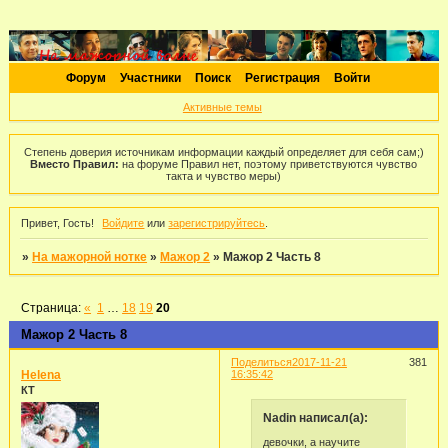
Форум
Участники
Поиск
Регистрация
Войти
Активные темы
Степень доверия источникам информации каждый определяет для себя сам;)
Вместо Правил:
на форуме Правил нет, поэтому приветствуются чувство
такта и чувство меры)
Привет, Гость!
Войдите
или
зарегистрируйтесь
.
»
На мажорной нотке
»
Мажор 2
»
Мажор 2 Часть 8
Страница:
«
1
…
18
19
20
Мажор 2 Часть 8
Поделиться
2017-11-21
381
Helena
16:35:42
КТ
Nadin написал(а):
девочки, а научите