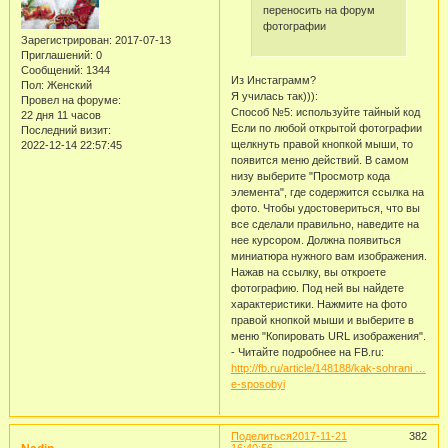
переносить на форум
фотографии
Зарегистрирован
: 2017-07-13
Приглашений:
0
Сообщений:
1344
Из Инстаграмм?
Пол:
Женский
Я училась так))):
Провел на форуме:
Способ №5: используйте тайный код
22 дня 11 часов
Если по любой открытой фотографии
Последний визит:
щелкнуть правой кнопкой мыши, то
2022-12-14 22:57:45
появится меню действий. В самом
низу выберите "Просмотр кода
элемента", где содержится ссылка на
фото. Чтобы удостовериться, что вы
все сделали правильно, наведите на
нее курсором. Должна появиться
миниатюра нужного вам изображения.
Нажав на ссылку, вы откроете
фотографию. Под ней вы найдете
характеристики. Нажмите на фото
правой кнопкой мыши и выберите в
меню "Копировать URL изображения".
- Читайте подробнее на FB.ru:
http://fb.ru/article/148188/kak-sohrani …
e-sposobyi
Поделиться
2017-11-21
382