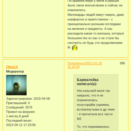
По крайней мере у меня и раньше
было такое впечатление и сейчас не
изменилось.
Миллиарды людей живут мирно, даже
комфортно и приятственно - с
принципиально разными взглядами
на явления и предметы. А нас
раскидала какая-то киношка, которую
большинство из нас и не стало бы
смотреть не будь это продолжением
М
Поделиться
2021-01-18
388
Olga14
11:15:29
Модератор
Бармалейка
написал(а):
Ностальгией меня так
накрыло, что я не
Зарегистрирован
: 2015-04-06
ограничилась
Приглашений:
0
полутораМи сериями,
Сообщений:
3579
вспомянутыми в др теме
Провел на форуме:
- я прочитала все части
1 месяц 8 дней
М2
Последний визит:
2023-09-12 17:29:56
То, что переживалось