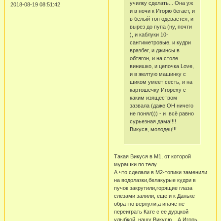
училку сделать... Она уж
2018-08-19 08:51:42
и в ночи к Игорю бегает, и
в белый топ одевается, и
вырез до пупа (ну, почти
), и каблуки 10-
сантиметровые, и кудри
вразбег, и джинсы в
обтягон, и на столе
винишко, и цепочка Love,
и в желтую машинку с
шиком умеет сесть, и на
картошечку Игореху с
каким изяществом
зазвала (даже ОН ничего
не понял))) - и всё равно
сурьезная дама!!!!
Викуся, молодец!!!
Такая Викуся в М1, от которой
мурашки по телу...
А что сделали в М2-топики заменили
на водолазки,белакурые кудри в
пучок закрутили,горящие глаза
слезами залили, еще и к Даньке
обратно вернули,а иначе не
переиграть Кате с ее дурцкой
улыбкой, нашу Викусю....А Игорь