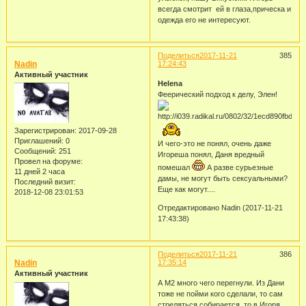
всегда смотрит ей в глаза,прическа и
одежда его не интересуют.
Поделиться
2017-11-21
385
Nadin
17:24:43
Активный участник
Helena
Феерический подход к делу, Элен!
Зарегистрирован
: 2017-09-28
Приглашений:
0
И чего-это не понял, очень даже
Сообщений:
251
Игореша понял, Даня вредный
Провел на форуме:
помешал
А разве сурьезные
11 дней 2 часа
дамы, не могут быть сексуальными?
Последний визит:
Еще как могут....
2018-12-08 23:01:53
Отредактировано Nadin (2017-11-21
17:43:38)
Поделиться
2017-11-21
386
Nadin
17:35:14
Активный участник
А М2 много чего перегнули. Из Дани
тоже не пойми кого сделали, то сам
стреляться собирается, то в Игоря