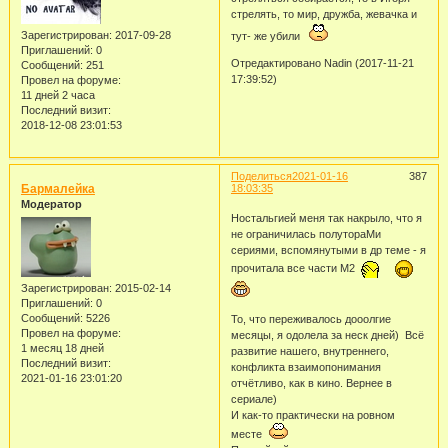
стрелять, то мир, дружба, жевачка и
Зарегистрирован
: 2017-09-28
тут- же убили
Приглашений:
0
Отредактировано Nadin (2017-11-21
Сообщений:
251
17:39:52)
Провел на форуме:
11 дней 2 часа
Последний визит:
2018-12-08 23:01:53
Поделиться
2021-01-16
387
Бармалейка
18:03:35
Модератор
Ностальгией меня так накрыло, что я
не ограничилась полутораМи
сериями, вспомянутыми в др теме - я
прочитала все части М2
Зарегистрирован
: 2015-02-14
Приглашений:
0
Сообщений:
5226
То, что переживалось дооолгие
Провел на форуме:
месяцы, я одолела за неск дней) Всё
1 месяц 18 дней
развитие нашего, внутреннего,
Последний визит:
конфликта взаимопонимания
2021-01-16 23:01:20
отчётливо, как в кино. Вернее в
сериале)
И как-то практически на ровном
месте