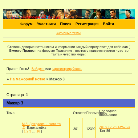
Форум
Участники
Поиск
Регистрация
Войти
Активные темы
Степень доверия источникам информации каждый определяет для себя сам;)
Вместо Правил:
на форуме Правил нет, поэтому приветствуются чувство
такта и чувство меры)
Привет, Гость!
Войдите
или
зарегистрируйтесь
.
»
На мажорной нотке
»
Мажор 3
Страница:
1
Мажор 3
Последнее
Тема
Ответов
Просмотров
сообщение
М 3. Дождались.. чего-то
2018-12-23 13:57:24
:D
Бармалейка
301
12392
Кет 86
[
1
2
3
…
16
]