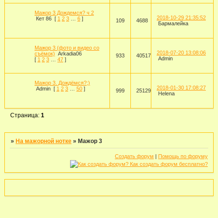
Мажор 3 Дождемся? ч 2
2018-10-29 21:35:52
Кет 86
[
1
2
3
…
6
]
109
4688
Бармалейка
Мажор 3 (фото и видео со
2018-07-20 13:08:06
съёмок)
Arkadia06
933
40517
Admin
[
1
2
3
…
47
]
Мажор 3. Дождёмся?;)
2018-01-30 17:08:27
Admin
[
1
2
3
…
50
]
999
25129
Helena
Страница:
1
»
На мажорной нотке
»
Мажор 3
Создать форум
|
Помощь по форуму