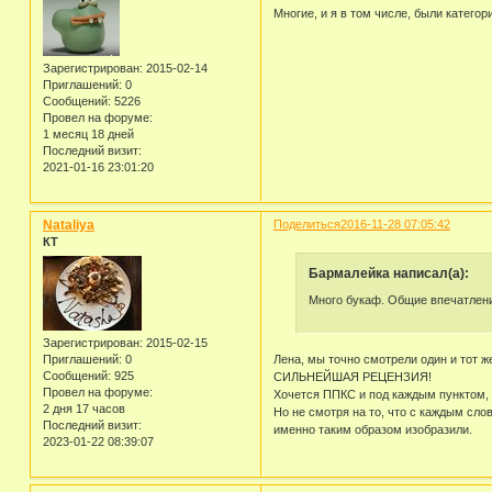
Многие, и я в том числе, были катего
Зарегистрирован
: 2015-02-14
Приглашений:
0
Сообщений:
5226
Провел на форуме:
1 месяц 18 дней
Последний визит:
2021-01-16 23:01:20
Nataliya
Поделиться
2016-11-28 07:05:42
КТ
Бармалейка написал(а):
Много букаф. Общие впечатления
Зарегистрирован
: 2015-02-15
Приглашений:
0
Лена, мы точно смотрели один и тот ж
Сообщений:
925
СИЛЬНЕЙШАЯ РЕЦЕНЗИЯ!
Провел на форуме:
Хочется ППКС и под каждым пунктом, н
2 дня 17 часов
Но не смотря на то, что с каждым сло
Последний визит:
именно таким образом изобразили.
2023-01-22 08:39:07