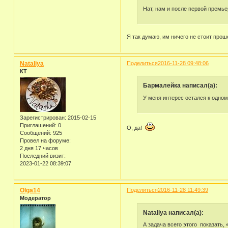
Нат, нам и после первой премье
Я так думаю, им ничего не стоит про
Nataliya
Поделиться
2016-11-28 09:48:06
КТ
Бармалейка написал(а):
У меня интерес остался к одном
Зарегистрирован
: 2015-02-15
Приглашений:
0
О, да!
Сообщений:
925
Провел на форуме:
2 дня 17 часов
Последний визит:
2023-01-22 08:39:07
Olga14
Поделиться
2016-11-28 11:49:39
Модератор
Nataliya написал(а):
А задача всего этого показать, 