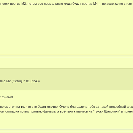
рически против М2, потом все нормальные люди будут против М4 ... но дело же не в на
 о М2 (Сегодня 01:09:43)
е фильм!
е смотря на то, что это будет скучно. Очень благодарна тебе за такой подробный ан
вом согласна по восприятию фильма, я всё-таки купилась на "трюки Шапокляк" и принял