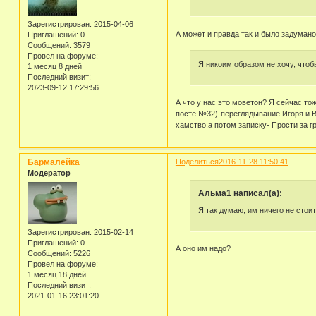
Зарегистрирован
: 2015-04-06
А может и правда так и было задумано
Приглашений:
0
Сообщений:
3579
Провел на форуме:
Я никоим образом не хочу, чтоб
1 месяц 8 дней
Последний визит:
2023-09-12 17:29:56
А что у нас это моветон? Я сейчас т
посте №32)-переглядывание Игоря и Ви
хамство,а потом записку- Прости за г
Бармалейка
Поделиться
2016-11-28 11:50:41
Модератор
Альма1 написал(а):
Я так думаю, им ничего не сто
Зарегистрирован
: 2015-02-14
Приглашений:
0
А оно им надо?
Сообщений:
5226
Провел на форуме:
1 месяц 18 дней
Последний визит:
2021-01-16 23:01:20