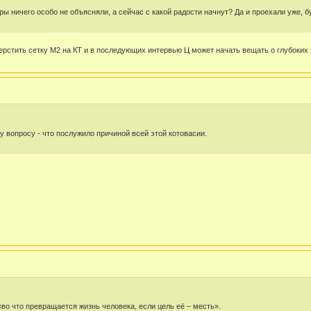
ры ничего особо не объясняли, а сейчас с какой радости начнут? Да и проехали уже, 
шерстить сетку М2 на КТ и в последующих интервью Ц может начать вещать о глубоки
у вопросу - что послужило причиной всей этой котовасии.
«во что превращается жизнь человека, если цель её – месть».