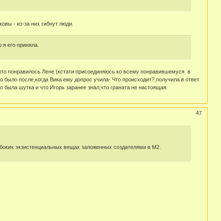
вы - из-за них гибнут люди.
 я его приняла.
у,что понравилось Лене (кстати присоединяюсь ко всему понравившемуся в
то было после,когда Вика ему допрос учила- Что происходит?,получила в ответ
то была шутка и что Игорь заранее знал,что граната не настоящая.
47
лубоких экзистенциальных вещах заложенных создателями в М2.