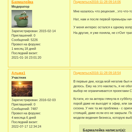
Бармалейка
Поделиться
2016-11-28 09:14:06
Модератор
Мне казалось что рецензия , это что-
Нат, нам и после первой премьеры нич
У меня интерес остался к одному вопр
Зарегистрирован
: 2015-02-14
На другие, я уже поняла, не стОит тр
Приглашений:
0
Сообщений:
5226
Провел на форуме:
1 месяц 18 дней
Последний визит:
2021-01-16 23:01:20
Альма1
Поделиться
2016-11-28 09:18:54
Участник
В первые дни, когда мой негатив был н
делось. Ему на это накласть, я не обо
выбор не ограничивается проектами 
Кстати, из-за актера глянула в суббо
Зарегистрирован
: 2016-02-03
порой даже не выходят в эфир, или за
Приглашений:
0
сезона. У них та же проблема - с ори
Сообщений:
7487
стоящий, даже если его не закрыли. П
Провел на форуме:
4 месяца 6 дней
модели ведения бизнеса, которую выбр
Последний визит:
2022-07-17 12:34:24
Бармалейка написал(а):