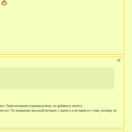
с
42
ализ. Перечитывала и размышляла, но добавить нечего.
а его. По прежнему высокий интерес у меня и к истории и к тому, почему её