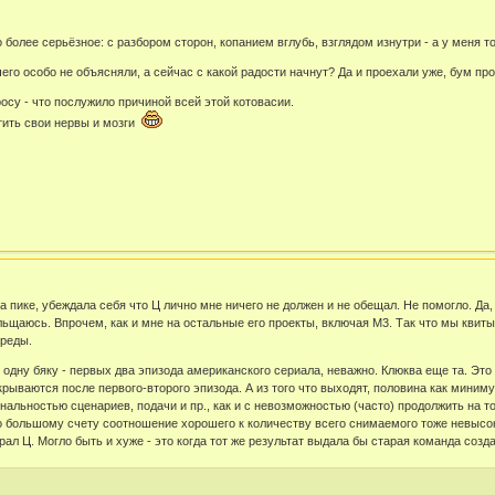
то более серьёзное: с разбором сторон, копанием вглубь, взглядом изнутри - а у меня
его особо не объясняли, а сейчас с какой радости начнут? Да и проехали уже, бум пр
осу - что послужило причиной всей этой котовасии.
атить свои нервы и мозги
а пике, убеждала себя что Ц лично мне ничего не должен и не обещал. Не помогло. Да,
льщаюсь. Впрочем, как и мне на остальные его проекты, включая М3. Так что мы квиты. 
Среды.
ту одну бяку - первых два эпизода американского сериала, неважно. Клюква еще та. Э
крываются после первого-второго эпизода. А из того что выходят, половина как мини
гинальностью сценариев, подачи и пр., как и с невозможностью (часто) продолжить на т
о большому счету соотношение хорошего к количеству всего снимаемого тоже невысок.
ал Ц. Могло быть и хуже - это когда тот же результат выдала бы старая команда созда