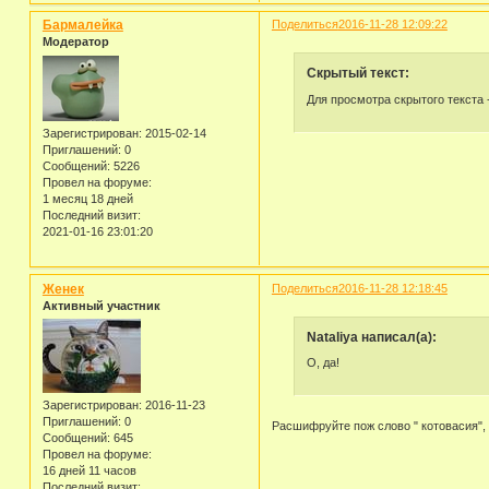
Бармалейка
Поделиться
2016-11-28 12:09:22
Модератор
Скрытый текст:
Для просмотра скрытого текста 
Зарегистрирован
: 2015-02-14
Приглашений:
0
Сообщений:
5226
Провел на форуме:
1 месяц 18 дней
Последний визит:
2021-01-16 23:01:20
Женек
Поделиться
2016-11-28 12:18:45
Активный участник
Nataliya написал(а):
О, да!
Зарегистрирован
: 2016-11-23
Приглашений:
0
Расшифруйте пож слово " котовасия",
Сообщений:
645
Провел на форуме:
16 дней 11 часов
Последний визит: