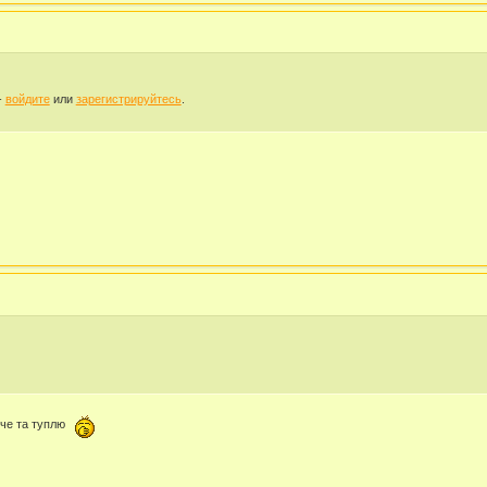
-
войдите
или
зарегистрируйтесь
.
 че та туплю