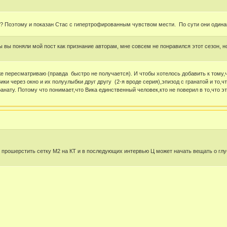
? Поэтому и показан Стас с гипертрофированным чувством мести. По сути они одинако
ы вы поняли мой пост как признание авторам, мне совсем не понравился этот сезон, но
оже пересматриваю (правда быстро не получается). И чтобы хотелось добавить к том
ки через окно и их полуулыбки друг другу (2-я вроде серия),эпизод с гранатой и то,ч
ранату. Потому что понимает,что Вика единственный человек,кто не поверил в то,что э
ит прошерстить сетку М2 на КТ и в последующих интервью Ц может начать вещать о г