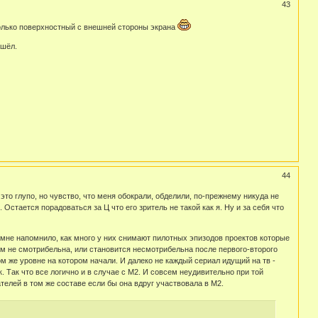
43
 только поверхностный с внешней стороны экрана
ошёл.
44
 это глупо, но чувство, что меня обокрали, обделили, по-прежнему никуда не
Остается порадоваться за Ц что его зритель не такой как я. Ну и за себя что
то мне напомнило, как много у них снимают пилотных эпизодов проектов которые
мум не смотрибельна, или становится несмотрибельна после первого-второго
ом же уровне на котором начали. И далеко не каждый сериал идущий на тв -
 Так что все логично и в случае с М2. И совсем неудивительно при той
телей в том же составе если бы она вдруг участвовала в М2.