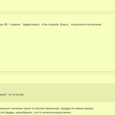
про 48 - странно. Удивительно, я бы сказала. Боюсь, пошатнется вселенная.
сия", че та туплю
чальное значение какое-то вполне приличное, правда не помню какое))
ле бардак, неразбериха, что-то нелогичнозапутанное.