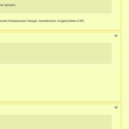
бум прошёл.
х экзистенциальных вещах заложенных создателями в М2.
45
46