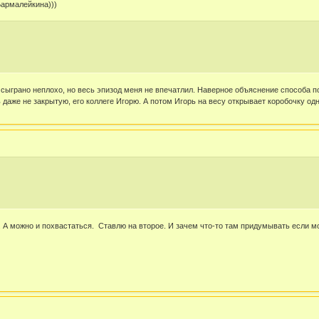
Бармалейкина)))
 сыграно неплохо, но весь эпизод меня не впечатлил. Наверное объяснение способа п
 даже не закрытую, его коллеге Игорю. А потом Игорь на весу открывает коробочку о
 А можно и похвастаться. Ставлю на второе. И зачем что-то там придумывать если мо