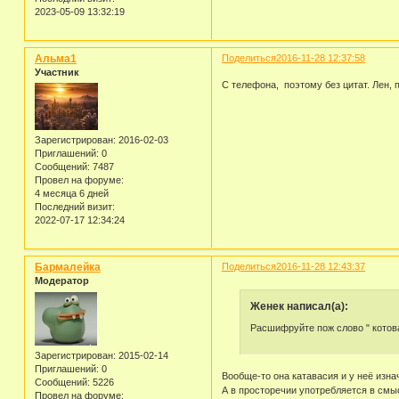
2023-05-09 13:32:19
Альма1
Поделиться
2016-11-28 12:37:58
Участник
С телефона, поэтому без цитат. Лен, 
Зарегистрирован
: 2016-02-03
Приглашений:
0
Сообщений:
7487
Провел на форуме:
4 месяца 6 дней
Последний визит:
2022-07-17 12:34:24
Бармалейка
Поделиться
2016-11-28 12:43:37
Модератор
Женек написал(а):
Расшифруйте пож слово " котова
Зарегистрирован
: 2015-02-14
Приглашений:
0
Вообще-то она катавасия и у неё изна
Сообщений:
5226
А в просторечии употребляется в смыс
Провел на форуме: