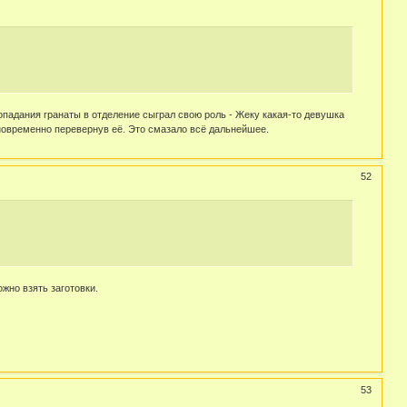
опадания гранаты в отделение сыграл свою роль - Жеку какая-то девушка
дновременно перевернув её. Это смазало всё дальнейшее.
52
жно взять заготовки.
53