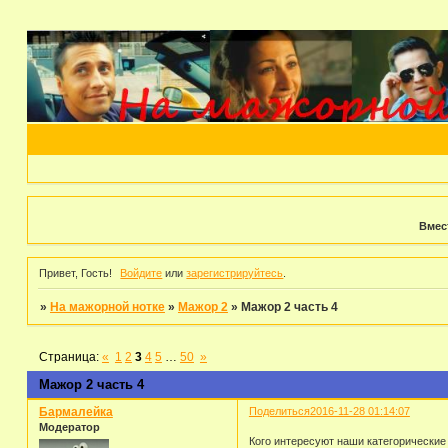
Вмес
Привет, Гость!
Войдите
или
зарегистрируйтесь
.
»
На мажорной нотке
»
Мажор 2
»
Мажор 2 часть 4
Страница:
«
1
2
3
4
5
…
50
»
Мажор 2 часть 4
Бармалейка
Поделиться
2016-11-28 01:14:07
Модератор
Кого интересуют наши категорические