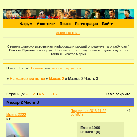
Форум
Участники
Поиск
Регистрация
Войти
Активные темы
Степень доверия источникам информации каждый определяет для себя сам;)
Вместо Правил:
на форуме Правил нет, поэтому приветствуются чувство
такта и чувство меры)
Привет, Гость!
Войдите
или
зарегистрируйтесь
.
»
На мажорной нотке
»
Мажор 2
»
Мажор 2 Часть 3
Страница:
«
1
2
3
4
5
…
50
»
Тема закрыта
Мажор 2 Часть 3
Поделиться
2016-11-22
41
Ирина2222
06:59:49
КТ
Елена1999
написал(а):