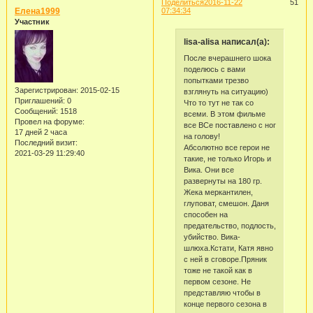
Поделиться
2016-11-22
51
Елена1999
07:34:34
Участник
lisa-alisa написал(а):
После вчерашнего шока
поделюсь с вами
попытками трезво
Зарегистрирован
: 2015-02-15
взглянуть на ситуацию)
Приглашений:
0
Что то тут не так со
Сообщений:
1518
всеми. В этом фильме
Провел на форуме:
все ВСе поставлено с ног
17 дней 2 часа
на голову!
Последний визит:
Абсолютно все герои не
2021-03-29 11:29:40
такие, не только Игорь и
Вика. Они все
развернуты на 180 гр.
Жека меркантилен,
глуповат, смешон. Даня
способен на
предательство, подлость,
убийство. Вика-
шлюха.Кстати, Катя явно
с ней в сговоре.Пряник
тоже не такой как в
первом сезоне. Не
представляю чтобы в
конце первого сезона в