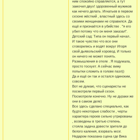
ним спокойно справляется, а тут
замочил двух! здоровенный мужиков
как нечего делать. Игнатьев в первом
сезоне жёсткий , властный здесь со
своими женщинами не справился. Да
ещё и признаётся в убийстве . "я его
убил потому что он меня заказал".
Детский сад: Типа он первый начал..
И такое чувство что все они
сговорились и водят вокруг Игоря
свой дьявольский хоровод. И только
он ничего не может понять.
Размышления в отеле . Я подумала,
просто тоскует. А сейчас вижу
попытки сложить в голове пазл))
Да и ещё он так и остался одиноким,
совсем.
Вот не думаю, что сценаристы не
посмотрели первый сезон.
Посмотрели конечно. Ну не дураки же
они в самом деле)
Все здесь сделано специально, как
будто некоторые слабости , черты
характера героев сильно утрированы
, возведены в третью степень.
стояла задача довести зрителя до
белого каления, взорвать мозг.
Недаром показана сцена где Вика