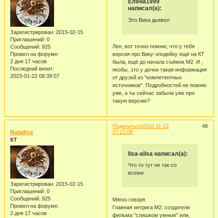
Елена1999
написал(а):
Это Вика дьявол
Зарегистрирован
: 2015-02-15
Приглашений:
0
Лен, вот точно помню, что у тебя
Сообщений:
925
Провел на форуме:
версия про Вику-злодейку ещё на КТ
2 дня 17 часов
была, ещё до начала съёмок М2. И ,
Последний визит:
якобы, это у дочки такая информация
2023-01-22 08:39:07
от друзей из "компетентных
источников". Подробностей не помню
уже, а ты сейчас забыла уже про
такую версию?
Поделиться
2016-11-22
48
Nataliya
07:21:08
КТ
lisa-alisa написал(а):
Что то тут не так со
всеми.
Зарегистрирован
: 2015-02-15
Приглашений:
0
Сообщений:
925
Мягко говоря.
Провел на форуме:
Главная интрига М2: создатели
2 дня 17 часов
фильма "слишком умные" или,