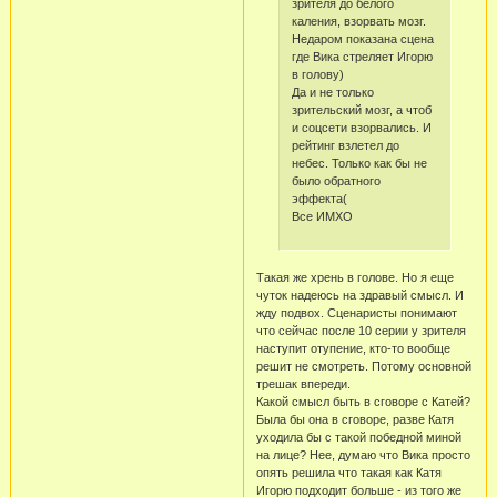
зрителя до белого
каления, взорвать мозг.
Недаром показана сцена
где Вика стреляет Игорю
в голову)
Да и не только
зрительский мозг, а чтоб
и соцсети взорвались. И
рейтинг взлетел до
небес. Только как бы не
было обратного
эффекта(
Все ИМХО
Такая же хрень в голове. Но я еще
чуток надеюсь на здравый смысл. И
жду подвох. Сценаристы понимают
что сейчас после 10 серии у зрителя
наступит отупение, кто-то вообще
решит не смотреть. Потому основной
трешак впереди.
Какой смысл быть в сговоре с Катей?
Была бы она в сговоре, разве Катя
уходила бы с такой победной миной
на лице? Нее, думаю что Вика просто
опять решила что такая как Катя
Игорю подходит больше - из того же