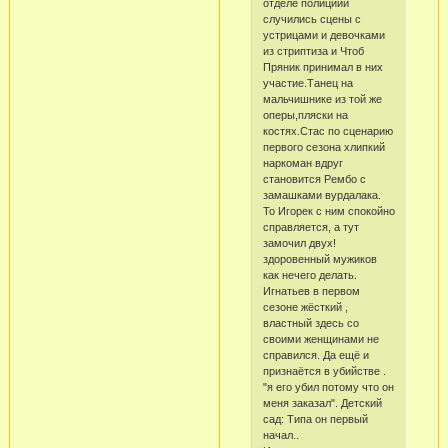
отделе полициии
случились сцены с
устрицами и девочками
из стриптиза и Чтоб
Пряник принимал в них
участие.Танец на
мальчишнике из той же
оперы,пляски на
костях.Стас по сценарию
первого сезона хлипкий
наркоман вдруг
становится Рембо с
замашками вурдалака.
То Игорек с ним спокойно
справляется, а тут
замочил двух!
здоровенный мужиков
как нечего делать.
Игнатьев в первом
сезоне жёсткий ,
властный здесь со
своими женщинами не
справился. Да ещё и
признаётся в убийстве .
"я его убил потому что он
меня заказал". Детский
сад: Типа он первый
начал..