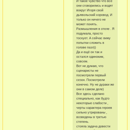
И такое чувство что все
они сговорились и водят
вокруг Игоря свой
дьявольский хоровод. И
только он ничего не
может понять.
Размышления в отеле . Я
подумала, просто
тоскует. А сейчас вижу
попытки сложить в
голове пазл))
Да и ещё он так и
остался одиноким,
совсем.
Вот не думаю, что
сценаристы не
посмотрели первый
сезон. Посмотрели
конечно. Ну не дураки же
они в самом деле)
Все здесь сделано
специально, как будто
некоторые слабости ,
черты характера героев
сильно утрированы ,
возведены в третью
степень.
стояла задача довести