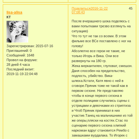
Поделиться
2016-11-22
45
lisa-alisa
07:08:43
КТ
После вчерашнего шока поделюсь с
вами попытками трезво взглянуть на
ситуацию)
Что то тут не так со всеми. В этом
фильме все ВСе поставлено с ног на
Зарегистрирован
: 2015-07-16
голову!
Приглашений:
0
Абсолютно все герои не такие, не
Сообщений:
1648
только Игорь и Вика. Они все
Провел на форуме:
развернуты на 180 гр.
28 дней 4 часа
Жека меркантилен, глуповат, смешон.
Последний визит:
Даня способен на предательство,
2019-11-19 22:04:48
подлость, убийство. Вика-
шлюха.Кстати, Катя явно с ней в
сговоре.Пряник тоже не такой как в
первом сезоне. Не представляю
чтобы в конце первого сезона в
отделе полициии случились сцены с
устрицами и девочками из стриптиза
и Чтоб Пряник принимал в них
участие.Танец на мальчишнике из той
же оперы,пляски на костях.Стас по
сценарию первого сезона хлипкий
наркоман вдруг становится Рембо с
замашками вурдалака. То Игорек с