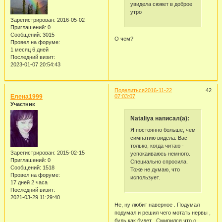
увидела сюжет в доброе
утро
Зарегистрирован
: 2016-05-02
Приглашений:
0
Сообщений:
3015
О чем?
Провел на форуме:
1 месяц 6 дней
Последний визит:
2023-01-07 20:54:43
Поделиться
2016-11-22
42
Елена1999
07:03:07
Участник
Nataliya написал(а):
Я постоянно больше, чем
симпатию видела. Вас
только, когда читаю -
Зарегистрирован
: 2015-02-15
успокаиваюсь немного.
Приглашений:
0
Специально спросила.
Сообщений:
1518
Тоже не думаю, что
Провел на форуме:
использует.
17 дней 2 часа
Последний визит:
2021-03-29 11:29:40
Не, ну любит наверное . Подумал
подумал и решил чего мотать нервы ,
будь как будет . Смирился что с