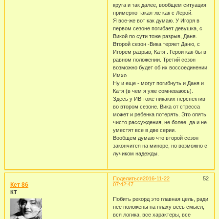
круга и так далее, вообщем ситуация
примерно такая-же как с Лерой.
Я все-же вот как думаю. У Игоря в
первом сезоне погибает девушка, с
Викой по сути тоже разрыв, Даня.
Второй сезон -Вика теряет Даню, с
Игорем разрыв, Катя . Герои как-бы в
равном положении. Третий сезон
возможно будет об их воссоединении.
Имхо.
Ну и еще - могут погибнуть и Даня и
Катя (в чем я уже сомневаюсь).
Здесь у ИВ тоже никаких перспектив
во втором сезоне. Вика от стресса
может и ребенка потерять. Это опять
чисто рассуждения, не более. да и не
уместят все в две серии.
Вообщем думаю что второй сезон
закончится на миноре, но возможно с
лучиком надежды.
Поделиться
2016-11-22
52
Кет 86
07:42:47
КТ
Побить рекорд это главная цель, ради
нее положены на плаху весь смысл,
вся логика, все характеры, все