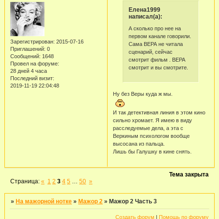
Елена1999
написал(а):
А сколько про нее на
первом канале говорили.
Зарегистрирован
: 2015-07-16
Сама ВЕРА не читала
Приглашений:
0
сценарий, сейчас
Сообщений:
1648
смотрит фильм . ВЕРА
Провел на форуме:
смотрит и вы смотрите.
28 дней 4 часа
Последний визит:
2019-11-19 22:04:48
Ну без Веры куда ж мы.
И так детективная линия в этом кино
сильно хромает. Я имею в виду
расследуемые дела, а эта с
Веркиным психологом вообще
высосана из пальца.
Лишь бы Галушку в кине снять.
Тема закрыта
Страница:
«
1
2
3
4
5
…
50
»
»
На мажорной нотке
»
Мажор 2
»
Мажор 2 Часть 3
Создать форум
|
Помощь по форуму