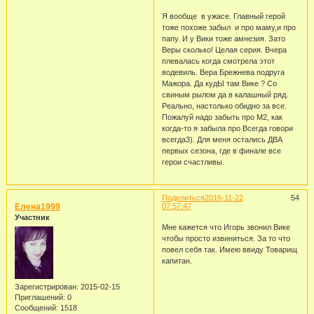
Я вообще в ужасе. Главный герой
тоже похоже забыл и про маму,и про
папу. И у Вики тоже амнезия. Зато
Веры сколько! Целая серия. Вчера
плевалась когда смотрела этот
водевиль. Вера Брежнева подруга
Мажора. Да кудЫ там Вике ? Со
свиным рылом да в калашный ряд.
Реально, настолько обидно за все.
Пожалуй надо забыть про М2, как
когда-то я забыла про Всегда говори
всегда3). Для меня остались ДВА
первых сезона, где в финале все
герои счастливы.
Поделиться
2016-11-22
54
Елена1999
07:57:47
Участник
Мне кажется что Игорь звонил Вике
чтобы просто извиниться. За то что
повел себя так. Имею ввиду Товарищ
капитан.
Зарегистрирован
: 2015-02-15
Приглашений:
0
Сообщений:
1518