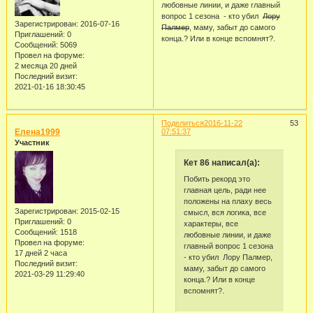
любовные линии, и даже главный
вопрос 1 сезона - кто убил
Лору
Зарегистрирован
: 2016-07-16
Палмер
, маму, забыт до самого
Приглашений:
0
конца.? Или в конце вспомнят?.
Сообщений:
5069
Провел на форуме:
2 месяца 20 дней
Последний визит:
2021-01-16 18:30:45
Поделиться
2016-11-22
53
Елена1999
07:51:37
Участник
Кет 86 написал(а):
Побить рекорд это
главная цель, ради нее
положены на плаху весь
Зарегистрирован
: 2015-02-15
смысл, вся логика, все
Приглашений:
0
характеры, все
Сообщений:
1518
любовные линии, и даже
Провел на форуме:
главный вопрос 1 сезона
17 дней 2 часа
- кто убил Лору Палмер,
Последний визит:
маму, забыт до самого
2021-03-29 11:29:40
конца.? Или в конце
вспомнят?.