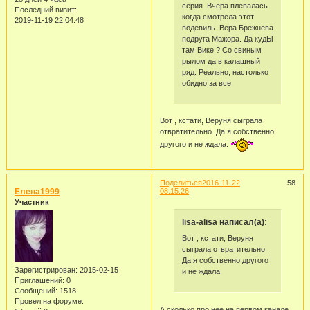
серия. Вчера плевалась
Последний визит:
когда смотрела этот
2019-11-19 22:04:48
водевиль. Вера Брежнева
подруга Мажора. Да кудЫ
там Вике ? Со свиным
рылом да в калашный
ряд. Реально, настолько
обидно за все.
Вот , кстати, Веруня сыграла
отвратительно. Да я собственно
другого и не ждала.
Поделиться
2016-11-22
58
Елена1999
08:15:26
Участник
lisa-alisa написал(а):
Вот , кстати, Веруня
сыграла отвратительно.
Да я собственно другого
Зарегистрирован
: 2015-02-15
и не ждала.
Приглашений:
0
Сообщений:
1518
Провел на форуме:
А сколько про нее на первом канале