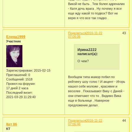
Викой не быть . Тем более адреналин
- Катя дочь врага . Ну почему я все
еще жду какой то подвох? Вот не
верю я что все так гладко .
Поделиться
2016-11-22
43
Елена1999
07:06:06
Участник
Ирина2222
написал(а):
О чем?
Зарегистрирован
: 2015-02-15
Приглашений:
0
Вообщем типа мажор побил по
Сообщений:
1518
рейтингу шоу голос ! И акцент - Игорь
Провел на форуме:
нашел себе моложе , красивее и
17 дней 2 часа
веселее . Показывают Вику с Даней -
Последний визит:
они отмечают что то . Видимо Вика
2021-03-29 11:29:40
еще в больнице . Наверное
предложение делал .
Поделиться
2016-11-22
44
Кет 86
07:06:46
КТ