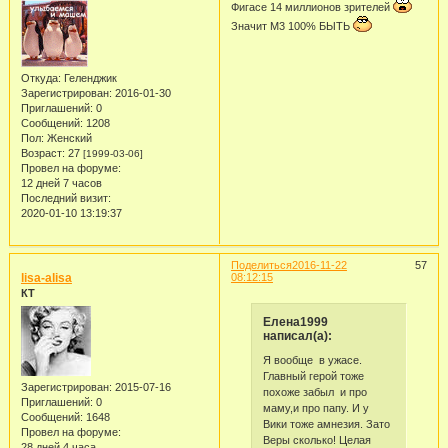
Фигасе 14 миллионов зрителей
Значит М3 100% БЫТЬ
Откуда:
Геленджик
Зарегистрирован
: 2016-01-30
Приглашений:
0
Сообщений:
1208
Пол:
Женский
Возраст:
27
[1999-03-06]
Провел на форуме:
12 дней 7 часов
Последний визит:
2020-01-10 13:19:37
Поделиться
2016-11-22
57
lisa-alisa
08:12:15
КТ
Елена1999
написал(а):
Я вообще в ужасе.
Главный герой тоже
Зарегистрирован
: 2015-07-16
похоже забыл и про
Приглашений:
0
маму,и про папу. И у
Сообщений:
1648
Вики тоже амнезия. Зато
Провел на форуме:
Веры сколько! Целая
28 дней 4 часа