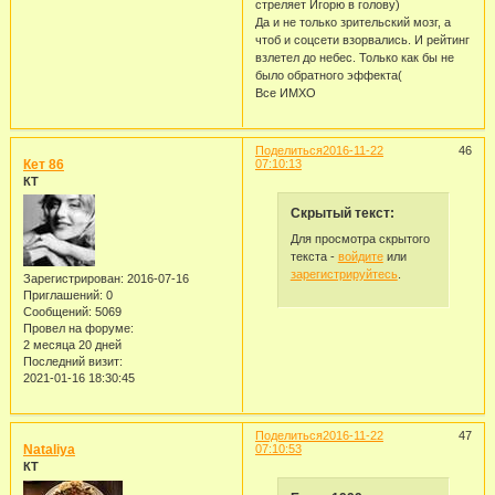
стреляет Игорю в голову)
Да и не только зрительский мозг, а
чтоб и соцсети взорвались. И рейтинг
взлетел до небес. Только как бы не
было обратного эффекта(
Все ИМХО
Поделиться
2016-11-22
46
Кет 86
07:10:13
КТ
Скрытый текст:
Для просмотра скрытого
текста -
войдите
или
зарегистрируйтесь
.
Зарегистрирован
: 2016-07-16
Приглашений:
0
Сообщений:
5069
Провел на форуме:
2 месяца 20 дней
Последний визит:
2021-01-16 18:30:45
Поделиться
2016-11-22
47
Nataliya
07:10:53
КТ