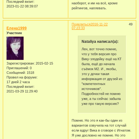
Последний визит:
наоборот, и им на всё, кроме
2023-01-22 08:39:07
рейтингов, наплевать.
Поделиться
2016-11-22
49
Елена1999
07:23:33
Участник
Nataliya написал(а):
Лен, вот точно помню,
что у тебя версия про
Вику-злодейку ещё на КТ
Зарегистрирован
: 2015-02-15
была, ещё до начала
Приглашений:
0
съёмок М2. И , якобы,
Сообщений:
1518
это у дочки такая
Провел на форуме:
информация от друзей из
17 дней 2 часа
"компетентных
Последний визит:
источников".
2021-03-29 11:29:40
Подробностей не помню
уже, а ты сейчас забыла
уже про такую версию?
Помню. Но это я как-бы один из
вариантов озвучила на тот случай
если вдруг Вика в сговоре с Игнатом.
Я уже дословно не помню. Но это