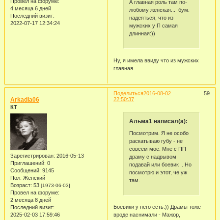
Провел на форуме:
А главная роль там по-
4 месяца 6 дней
любому женская... бум.
Последний визит:
надеяться, что из
2022-07-17 12:34:24
мужских у П самая
длинная:))
Ну, я имела ввиду что из мужских
главная.
Поделиться
2016-08-02
59
Arkadia06
22:50:37
КТ
Альма1 написал(а):
Посмотрим. Я не особо
раскатываю губу - не
совсем мое. Мне с ПП
Зарегистрирован
: 2016-05-13
драму с надрывом
Приглашений:
0
подавай или боевик . Но
Сообщений:
9145
посмотрю и этот, че уж
Пол:
Женский
там.
Возраст:
53
[1973-06-03]
Провел на форуме:
2 месяца 8 дней
Боевики у него есть:)) Драмы тоже
Последний визит:
2025-02-03 17:59:46
вроде наснимали - Мажор,