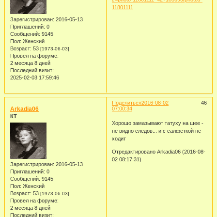
11801111
Зарегистрирован
: 2016-05-13
Приглашений:
0
Сообщений:
9145
Пол:
Женский
Возраст:
53
[1973-06-03]
Провел на форуме:
2 месяца 8 дней
Последний визит:
2025-02-03 17:59:46
Поделиться
2016-08-02
46
Arkadia06
07:00:34
КТ
Хорошо замазывают татуху на шее -
не видно следов... и с салфеткой не
ходит
Отредактировано Arkadia06 (2016-08-
02 08:17:31)
Зарегистрирован
: 2016-05-13
Приглашений:
0
Сообщений:
9145
Пол:
Женский
Возраст:
53
[1973-06-03]
Провел на форуме:
2 месяца 8 дней
Последний визит: