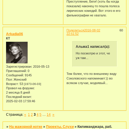
Преступление, Беги! (хоть бы когда
показали) наконец-то пошла полоса
лирических комедий. Вот этого в его
фильмографии не хватало.
Поделиться
2016-08-02
60
Arkadia06
22:51:52
КТ
Альма1 написал(а):
Но посмотрю и этот, че
уж там...
Зарегистрирован
: 2016-05-13
Приглашений:
0
Тем более, что по внешнему виду
Сообщений:
9145
Соколовского напоминает:)) во
Пол:
Женский
всяком случае, моднявый...
Возраст:
53
[1973-06-03]
Провел на форуме:
2 месяца 8 дней
Последний визит:
2025-02-03 17:59:46
Страница:
«
1
2
3
4
5
…
14
»
»
На мажорной нотке
»
Проекты. Слухи
»
Килиманджара, раб.