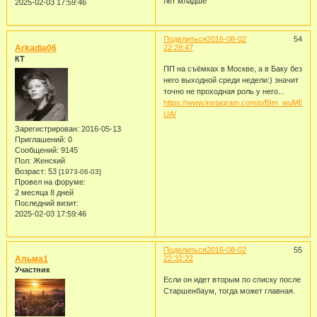
лет младше
2025-02-03 17:59:46
Поделиться
2016-08-02
54
Arkadia06
22:28:47
КТ
ПП на съёмках в Москве, а в Баку без
него выходной среди недели:) значит
точно не проходная роль у него...
https://www.instagram.com/p/BIm_wuMB-
UA/
Зарегистрирован
: 2016-05-13
Приглашений:
0
Сообщений:
9145
Пол:
Женский
Возраст:
53
[1973-06-03]
Провел на форуме:
2 месяца 8 дней
Последний визит:
2025-02-03 17:59:46
Поделиться
2016-08-02
55
Альма1
22:32:22
Участник
Если он идет вторым по списку после
Старшенбаум, тогда может главная.