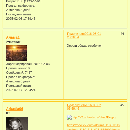
Возраст:
53
[1973-06-03]
Провел на форуме:
2 месяца 8 дней
Последний визит:
2025-02-03 17:59:46
Поделиться
2016-08-01
44
Альма1
23:36:54
Участник
Хорош образ, одобряю!
Зарегистрирован
: 2016-02-03
Приглашений:
0
Сообщений:
7487
Провел на форуме:
4 месяца 6 дней
Последний визит:
2022-07-17 12:34:24
Поделиться
2016-08-02
45
Arkadia06
06:59:46
КТ
https://new.vk.com/albums-11801111?
z=photo-11801111_427185690/photos-