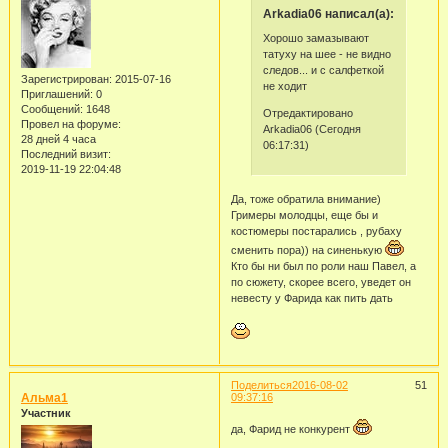
Arkadia06 написал(а):
Хорошо замазывают
татуху на шее - не видно
следов... и с салфеткой
Зарегистрирован
: 2015-07-16
не ходит
Приглашений:
0
Сообщений:
1648
Отредактировано
Провел на форуме:
Arkadia06 (Сегодня
28 дней 4 часа
06:17:31)
Последний визит:
2019-11-19 22:04:48
Да, тоже обратила внимание)
Гримеры молодцы, еще бы и
костюмеры постарались , рубаху
сменить пора)) на синенькую
Кто бы ни был по роли наш Павел, а
по сюжету, скорее всего, уведет он
невесту у Фарида как пить дать
Поделиться
2016-08-02
51
Альма1
09:37:16
Участник
да, Фарид не конкурент