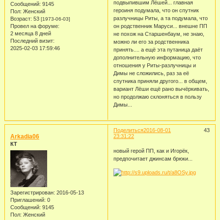
подвыпившим Лёшей... главная
Сообщений:
9145
героиня подумала, что он спутник
Пол:
Женский
разлучницы Риты, а та подумала, что
Возраст:
53
[1973-06-03]
Провел на форуме:
он родственник Маруси... внешне ПП
2 месяца 8 дней
не похож на Старшенбаум, не знаю,
Последний визит:
можно ли его за родственника
2025-02-03 17:59:46
принять.... а ещё эта путаница даёт
дополнительную информацию, что
отношения у Риты-разлучницы и
Димы не сложились, раз за её
спутника приняли другого... в общем,
вариант Лёши ещё рано вычёркивать,
но продолжаю склоняться в пользу
Димы...
Поделиться
2016-08-01
43
Arkadia06
23:31:22
КТ
новый герой ПП, как и Игорёк,
предпочитает джинсам брюки...
Зарегистрирован
: 2016-05-13
Приглашений:
0
Сообщений:
9145
Пол:
Женский