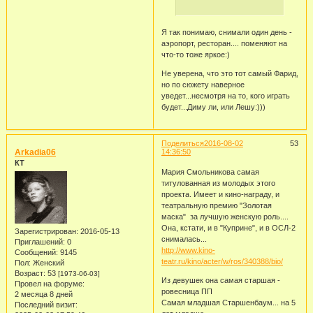
Я так понимаю, снимали один день -
аэропорт, ресторан.... поменяют на
что-то тоже яркое:)
Не уверена, что это тот самый Фарид,
но по сюжету наверное
уведет...несмотря на то, кого играть
будет...Диму ли, или Лешу:)))
Поделиться
2016-08-02
53
Arkadia06
14:36:50
КТ
Мария Смольникова самая
титулованная из молодых этого
проекта. Имеет и кино-награду, и
театральную премию "Золотая
маска" за лучшую женскую роль....
Она, кстати, и в "Куприне", и в ОСЛ-2
Зарегистрирован
: 2016-05-13
снималась...
Приглашений:
0
http://www.kino-
Сообщений:
9145
teatr.ru/kino/acter/w/ros/340388/bio/
Пол:
Женский
Возраст:
53
[1973-06-03]
Из девушек она самая старшая -
Провел на форуме:
ровесница ПП
2 месяца 8 дней
Самая младшая Старшенбаум... на 5
Последний визит: