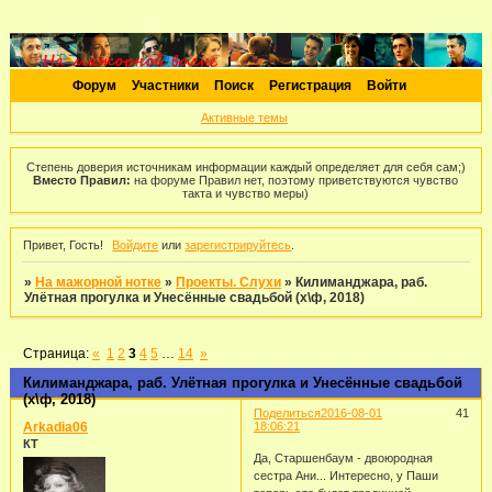
Форум
Участники
Поиск
Регистрация
Войти
Активные темы
Степень доверия источникам информации каждый определяет для себя сам;)
Вместо Правил:
на форуме Правил нет, поэтому приветствуются чувство
такта и чувство меры)
Привет, Гость!
Войдите
или
зарегистрируйтесь
.
»
На мажорной нотке
»
Проекты. Слухи
»
Килиманджара, раб.
Улётная прогулка и Унесённые свадьбой (х\ф, 2018)
Страница:
«
1
2
3
4
5
…
14
»
Килиманджара, раб. Улётная прогулка и Унесённые свадьбой
(х\ф, 2018)
Поделиться
2016-08-01
41
Arkadia06
18:06:21
КТ
Да, Старшенбаум - двоюродная
сестра Ани... Интересно, у Паши