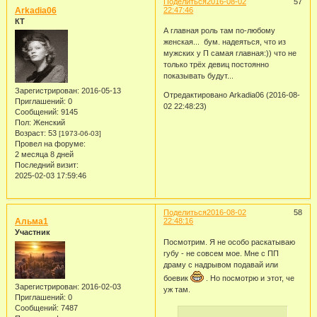
Поделиться
2016-08-02
57
Arkadia06
22:47:46
КТ
А главная роль там по-любому
женская... бум. надеяться, что из
мужских у П самая главная:)) что не
только трёх девиц постоянно
показывать будут...
Зарегистрирован
: 2016-05-13
Отредактировано Arkadia06 (2016-08-
Приглашений:
0
02 22:48:23)
Сообщений:
9145
Пол:
Женский
Возраст:
53
[1973-06-03]
Провел на форуме:
2 месяца 8 дней
Последний визит:
2025-02-03 17:59:46
Поделиться
2016-08-02
58
Альма1
22:48:16
Участник
Посмотрим. Я не особо раскатываю
губу - не совсем мое. Мне с ПП
драму с надрывом подавай или
боевик
. Но посмотрю и этот, че
Зарегистрирован
: 2016-02-03
уж там.
Приглашений:
0
Сообщений:
7487