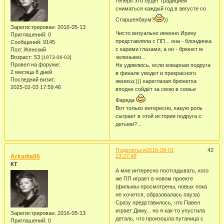
теперь это будет традицией
сниматься каждый год в августе со
Старшенбаум?
))
Зарегистрирован
: 2016-05-13
Чисто визуально именно Ирину
Приглашений:
0
представляла с ПП... она - блондинка
Сообщений:
9145
с карими глазами, а он - брюнет м
Пол:
Женский
Возраст:
53
зелеными...
[1973-06-03]
Провел на форуме:
Не удивлюсь, если коварная подруга
2 месяца 8 дней
в финале уведет и прекрасного
Последний визит:
жениха:))) кареглазая брюнетка
2025-02-03 17:59:46
вподне сойдёт за свою в семье
Фарида
Вот только интересно, какую роль
сыграет в этой истории подруга с
детьми?...
Поделиться
2016-08-01
42
Arkadia06
23:27:48
КТ
А мне интересно поотгадывать, кого
же ПП играет в новом проекте
(фильмы просмотрены, новых пока
не хочется, образовалась пауза)
Сразу представилось, что Павел
играет Диму... но я как-то упустила
Зарегистрирован
: 2016-05-13
деталь, что произошла путаница с
Приглашений:
0