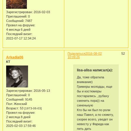
Зарегистрирован
: 2016-02-03
Приглашений:
0
Сообщений:
7487
Провел на форуме:
4 месяца 6 дней
Последний визит:
2022-07-17 12:34:24
Поделиться
2016-08-02
52
Arkadia06
10:09:26
КТ
lisa-alisa написал(а):
Да, тоже обратила
внимание)
Гримеры молодцы, еще
Зарегистрирован
: 2016-05-13
бы и костюмеры
Приглашений:
0
постарались , рубаху
Сообщений:
9145
сменить пора)) на
Пол:
Женский
синенькую
Возраст:
53
[1973-06-03]
Кто бы ни был по роли
Провел на форуме:
наш Павел, а по сюжету,
2 месяца 8 дней
скорее всего, уведет он
Последний визит:
невесту у Фарида как
2025-02-03 17:59:46
пить дать