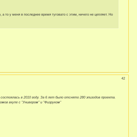
то у меня в последнее время туговато с этим, ничего не цепляет. Но
42
остоялась в 2010 году. За 6 лет было отснято 280 эпизодов проекта.
мов вкупе с "Универом" и "Физруком"