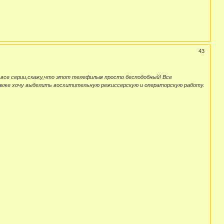
43
 все серии,скажу,что этот телефильм просто бесподобный! Все
акже хочу выделить восхитительную режиссерскую и операторскую работу.