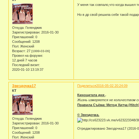
У меня так совпало,что когда вышел т
Но в др свой решила себе такой подар
Откуда:
Геленджик
Зарегистрирован
: 2016-01-30
Приглашений:
0
Сообщений:
1208
Пол:
Женский
Возраст:
27
[1999-03-06]
Провел на форуме:
12 дней 7 часов
Последний визит:
2020-01-10 13:19:37
Звездочка17
Поделиться
2016-05-02 20:24:09
КТ
Киноцитата дня
.
Жизнь измеряется не количеством с
Правила Съёма: Метод Хитча (Hitch
© Звездочка.
Откуда:
Геленджик
Зарегистрирован
: 2016-01-30
Приглашений:
0
Отредактировано Звездочка17 (2016-05
Сообщений:
1208
Пол:
Женский