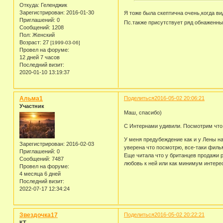
Откуда:
Геленджик
Зарегистрирован
: 2016-01-30
Я тоже была скептична очень,когда в
Приглашений:
0
Пс.также присутствует ряд обнаженн
Сообщений:
1208
Пол:
Женский
Возраст:
27
[1999-03-06]
Провел на форуме:
12 дней 7 часов
Последний визит:
2020-01-10 13:19:37
Альма1
Поделиться
2016-05-02 20:06:21
Участник
Маш, спасибо)
С Интернами удивили. Посмотрим что
У меня предубеждение как и у Лены на
Зарегистрирован
: 2016-02-03
уверена что посмотрю, все-таки фильм
Приглашений:
0
Еще читала что у британцев продажи 
Сообщений:
7487
любовь к ней или как минимум интере
Провел на форуме:
4 месяца 6 дней
Последний визит:
2022-07-17 12:34:24
Звездочка17
Поделиться
2016-05-02 20:22:21
КТ