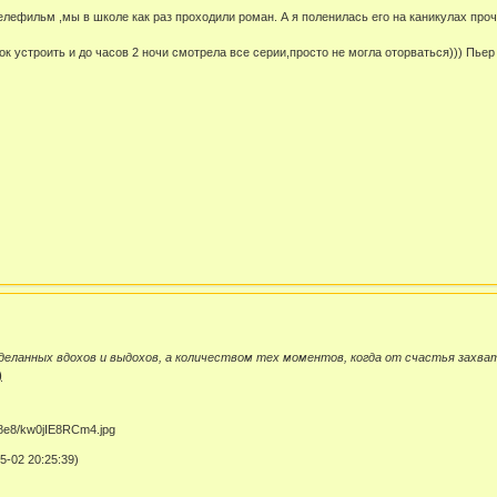
елефильм ,мы в школе как раз проходили роман. А я поленилась его на каникулах про
ок устроить и до часов 2 ночи смотрела все серии,просто не могла оторваться))) Пье
деланных вдохов и выдохов, а количеством тех моментов, когда от счастья захва
)
-02 20:25:39)