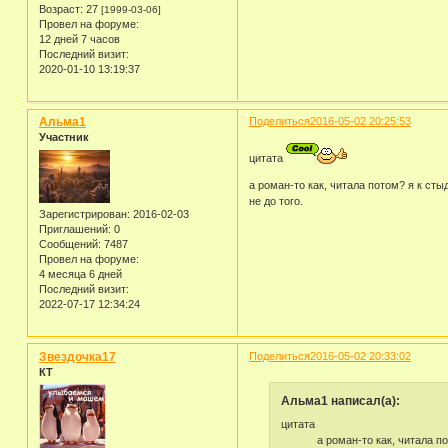
Возраст:
27
[1999-03-06]
Провел на форуме:
12 дней 7 часов
Последний визит:
2020-01-10 13:19:37
Альма1
Поделиться
2016-05-02 20:25:53
Участник
цитата
а роман-то как, читала потом? я к сты
не до того.
Зарегистрирован
: 2016-02-03
Приглашений:
0
Сообщений:
7487
Провел на форуме:
4 месяца 6 дней
Последний визит:
2022-07-17 12:34:24
Звездочка17
Поделиться
2016-05-02 20:33:02
КТ
Альма1 написал(а):
цитата
а роман-то как, читала потом? 