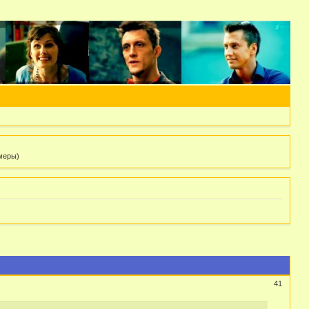
 меры)
41