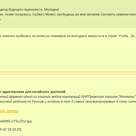
дход будущего журналиста. Молодец!
же погружусь глубже:) Может, пробудишь во мне желание смотреть новинки кино, а 
ь
 немного выбилась из колеи,но планирую на выходных вернуться в строй. Учеба...Эх.
т адаптирован для китайских зрителей.
нный формат одной из главных медиа-корпораций КНР.Премьера сериала "Интерны" с
ысокий рейтинг по Россим и входили в топ-3 самых просматриваемых в сети ситко
16/4-29/8650/
-02 18:18:23)