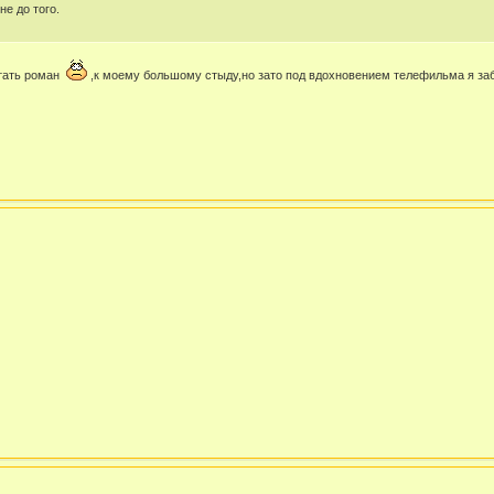
е до того.
итать роман
,к моему большому стыду,но зато под вдохновением телефильма я заба