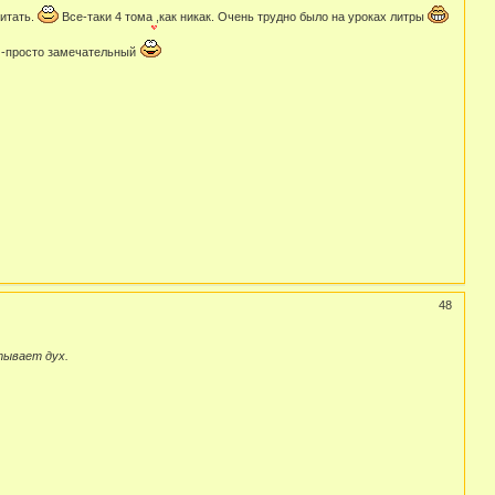
читать.
Все-таки 4 тома ,как никак. Очень трудно было на уроках литры
р -просто замечательный
48
тывает дух.