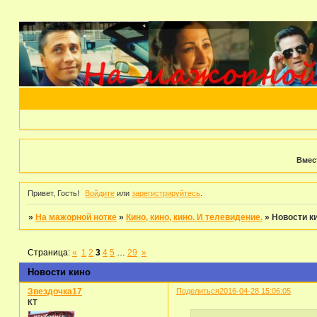
Вмес
Привет, Гость!
Войдите
или
зарегистрируйтесь
.
»
На мажорной нотке
»
Кино, кино, кино. И телевидение.
»
Новости к
Страница:
«
1
2
3
4
5
…
29
»
Новости кино
Звездочка17
Поделиться
2016-04-28 15:06:05
КТ