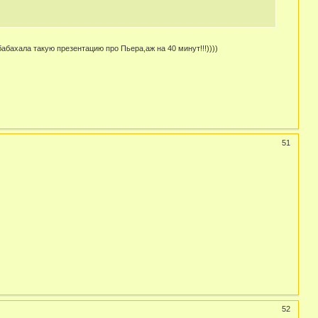
бахала такую презентацию про Пьера,аж на 40 минут!!!))))
51
52