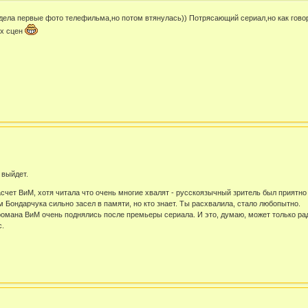
идела первые фото телефильма,но потом втянулась)) Потрясающий сериал,но как гово
ых сцен
 выйдет.
счет ВиМ, хотя читала что очень многие хвалят - русскоязычный зритель был приятно
 Бондарчука сильно засел в памяти, но кто знает. Ты расхвалила, стало любопытно.
романа ВиМ очень поднялись после премьеры сериала. И это, думаю, может только ра
с.