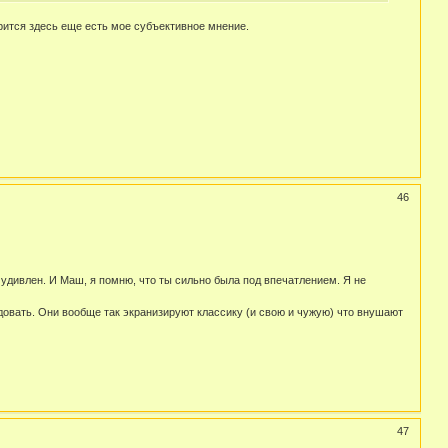
рится здесь еще есть мое субъективное мнение.
46
 удивлен. И Маш, я помню, что ты сильно была под впечатлением. Я не
довать. Они вообще так экранизируют классику (и свою и чужую) что внушают
47