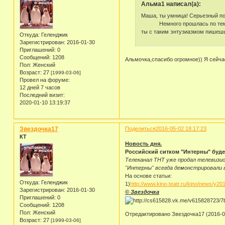
Альма1 написал(а):
Маша, ты умница! Серьезный по
Немного прошлась по теме, поз
ты с таким энтузиазмом пишеш
Откуда:
Геленджик
Зарегистрирован
: 2016-01-30
Приглашений:
0
Сообщений:
1208
Альмочка,спасибо огромное)) Я сейчас
Пол:
Женский
Возраст:
27
[1999-03-06]
Провел на форуме:
12 дней 7 часов
Последний визит:
2020-01-10 13:19:37
Звездочка17
Поделиться
2016-05-02 18:17:23
КТ
Новость дня.
Российский ситком "Интерны" буде
Телеканал ТНТ уже продал телевизио
"Интерны" всегда демонстрировали в
На основе статьи:
Откуда:
Геленджик
1)
http://www.kino-teatr.ru/kino/news/y20
Зарегистрирован
: 2016-01-30
© Звездочка
Приглашений:
0
Сообщений:
1208
Пол:
Женский
Отредактировано Звездочка17 (2016-05
Возраст:
27
[1999-03-06]