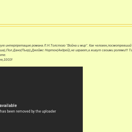
вую интерпретацию романа Л.Н.Толстого "Война и мир". Как человек,посмотревший
а),Пол Дано(Пьер),Джеймс Нортон(Андрей),не играют,а живут своими ролями!!! Т
оте.
ю,10/10!