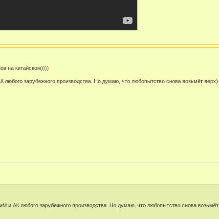
в на китайском))))
К любого зарубежного производства. Но думаю, что любопытство снова возьмёт верх)
иМ и АК любого зарубежного производства. Но думаю, что любопытство снова возьмёт