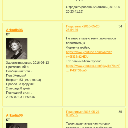
Отредактировано Arkadia06 (2016-05-
20 23:41:15)
Поделиться
2016-05-20
34
Arkadia06
23:54:46
КТ
Не знаю в какую тему, захотелось
вспомнить:))
Формула любви:
https://www.youtube.com/watch?
v=9Ki1Snf2HDU
Тот самый Мюнхгаузен:
Зарегистрирован
: 2016-05-13
https://www.youtube.com/playlist?list=P
Приглашений:
0
… P-BtT31oa5
Сообщений:
9145
Пол:
Женский
Возраст:
53
[1973-06-03]
Провел на форуме:
2 месяца 8 дней
Последний визит:
2025-02-03 17:59:46
Поделиться
2016-05-21
35
Arkadia06
08:05:55
КТ
Такая замечательная история