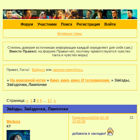
Форум
Участники
Поиск
Регистрация
Войти
Активные темы
Степень доверия источникам информации каждый определяет для себя сам;)
Вместо Правил:
на форуме Правил нет, поэтому приветствуются чувство
такта и чувство меры)
Привет, Гость!
Войдите
или
зарегистрируйтесь
.
»
На мажорной нотке
»
Кино, кино, кино. И телевидение.
»
Звёзды,
Звёздочки, Лампочки
Страница:
«
1
2
3
4
…
17
»
Звёзды, Звёздочки, Лампочки
Поделиться
2016-02-29
21
Meduza
13:40:36
КТ
добавила в закладки!