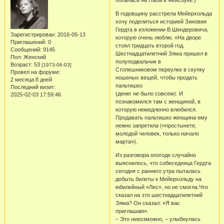
попалась на глаза в Фейсбуке:)
В годовщину расстрела Мейерхольда
хочу поделиться историей Зиновия
Гердта в изложении В.Шендеровича,
Зарегистрирован
: 2016-05-13
которую очень люблю. «На дворе
Приглашений:
0
стоял тридцать второй год.
Сообщений:
9145
Шестнадцатилетний Зяма пришел в
Пол:
Женский
полуподвальчик в
Возраст:
53
[1973-06-03]
Столешниковом переулке в скупку
Провел на форуме:
ношеных вещей, чтобы продать
2 месяца 8 дней
пальтишко
Последний визит:
(денег не было совсем). И
2025-02-03 17:59:46
познакомился там с женщиной, в
которую немедленно влюбился.
Продавать пальтишко женщина ему
нежно запретила («простынете,
молодой человек, только начало
марта»).
Из разговора опогоде случайно
выяснилось, что собеседница Гердта
сегодня с раннего утра пыталась
добыть билеты к Мейерхольду на
юбилейный «Лес», но не смогла.Что
сказал на это шестнадцатилетний
Зяма? Он сказал: «Я вас
приглашаю».
– Это невозможно, – улыбнулась