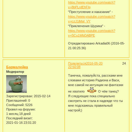
https://www.youtube.com/watch?
v=8bPLrdEhFIg
"Преступление и наказание" -
https://www.youtube.com/watch?
v=czJ1iMaI_VY
"Приключения Шурика" -
https://www.youtube.com/watch?
v=SCu1WbDABPE
Отредактировано Arkadia06 (2016-05-
21 00:25:36)
Поделиться
2016-05-20
24
Бармалейка
22:50:08
Модератор
Танечка, пожалуйста, расскажи мне
словами историю Радиона и Васи,
мне самой ни интуиции ни фантазии
не хватило
О чём танец?
Зарегистрирован
: 2015-02-14
Я следующие пока специально
Приглашений:
0
смотреть не стала в надежде что ты
Сообщений:
5226
мне подскажешь правильный
Провел на форуме:
настрой;)
1 месяц 18 дней
Последний визит:
2021-01-16 23:01:20