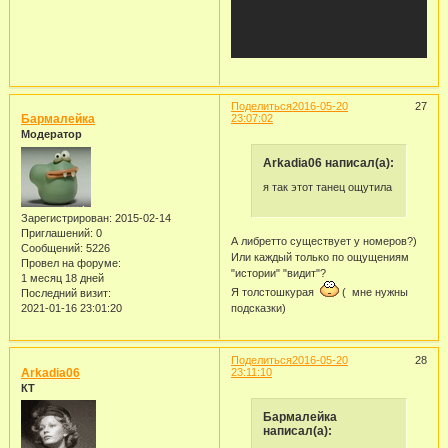
Поделиться
2016-05-20
27
Бармалейка
23:07:02
Модератор
Arkadia06 написал(а):
я так этот танец ощутила
Зарегистрирован
: 2015-02-14
Приглашений:
0
А либретто существует у номеров?)
Сообщений:
5226
Или каждый только по ощущениям
Провел на форуме:
"истории" "видит"?
1 месяц 18 дней
Я толстошкурая
( мне нужны
Последний визит:
2021-01-16 23:01:20
подсказки)
Поделиться
2016-05-20
28
Arkadia06
23:11:10
КТ
Бармалейка
написал(а):