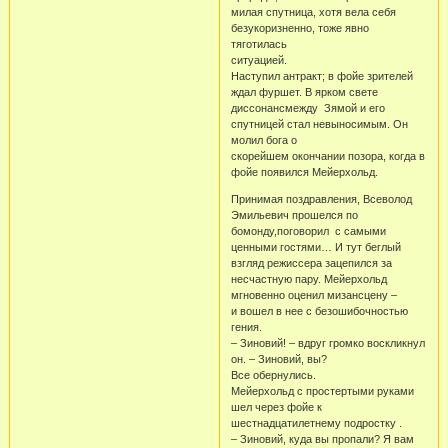
милая спутница, хотя вела себя
безукоризненно, тоже явно
тяготилась
ситуацией.
Наступил антракт; в фойе зрителей
ждал фуршет. В ярком свете
диссонансмежду Зямой и его
спутницей стал невыносимым. Он
молил бога о
скорейшем окончании позора, когда в
фойе появился Мейерхольд.
Принимая поздравления, Всеволод
Эмильевич прошелся по
бомонду,поговорил с самыми
ценными гостями… И тут беглый
взгляд режиссера зацепился за
несчастную пару. Мейерхольд
мгновенно оценил мизансцену –
и вошел в нее с безошибочностью
гения.
– Зиновий! – вдруг громко воскликнул
он. – Зиновий, вы?
Все обернулись.
Мейерхольд с простертыми руками
шел через фойе к
шестнадцатилетнему подростку .
– Зиновий, куда вы пропали? Я вам