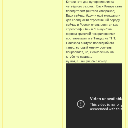
Кстати, это два суперфиналиста
четвёртого сезона... Вася Козарь стал
победителем (он тело изображал)...
Вася сейчас, будучи ещё молодым и
для солидности отрастивший бороду,
сейчас в России очень ценится как
хореограф. Он и в "Танцуй!" на
первом зрителей покорил своими
постановками, и в Танцах на ТНТ.
Поискала в ютубе последний его
танец, который мне ну ооочень
понравился, но, к сожалению, на
ютубе не нашла...
ну вот, в Танцуй! был номер