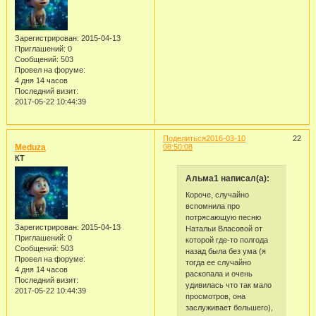
Зарегистрирован
: 2015-04-13
Приглашений:
0
Сообщений:
503
Провел на форуме:
4 дня 14 часов
Последний визит:
2017-05-22 10:44:39
Поделиться
2016-03-10
22
Meduza
08:50:08
КТ
Альма1 написал(а):
Короче, случайно
вспомнила про
потрясающую песню
Зарегистрирован
: 2015-04-13
Натальи Власовой от
Приглашений:
0
которой где-то полгода
Сообщений:
503
назад была без ума (я
Провел на форуме:
тогда ее случайно
4 дня 14 часов
раскопала и очень
Последний визит:
удивилась что так мало
2017-05-22 10:44:39
просмотров, она
заслуживает большего),