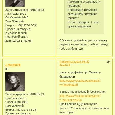
А либретто существует у
номеров?)
Или каждый только по
Зарегистрирован
: 2016-05-13
Приглашений:
0
ощущениям "истории"
Сообщений:
9145
"видит"?
Пол:
Женский
Я толстошкурая ( мне
Возраст:
53
[1973-06-03]
нужны подсказки)
Провел на форуме:
2 месяца 8 дней
Последний визит:
Обычно в профайлах рассказывают
2025-02-03 17:59:46
задумку хореографа... сейчас поищу
тебе с либретто:))
Поделиться
2016-05-20
29
Arkadia06
23:15:38
КТ
здесь в профайле про Талант и
бездарность
https://www.youtube.com/watch?
v=rWnk9feZt5I
а здесь про любовный треугольник
Зарегистрирован
: 2016-05-13
https://www.youtube.com/watch?
Приглашений:
0
v=We2knHsN0Po
Сообщений:
9145
Про Есенина с Дункан нужно
Пол:
Женский
либретто? там вроде всё понятно про
Возраст:
53
[1973-06-03]
их историю
Провел на форуме: