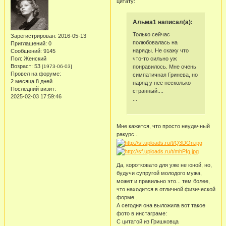
цитату:
Альма1 написал(а):
Только сейчас
Зарегистрирован
: 2016-05-13
полюбовалась на
Приглашений:
0
наряды. Не скажу что
Сообщений:
9145
что-то сильно уж
Пол:
Женский
Возраст:
53
понравилось. Мне очень
[1973-06-03]
Провел на форуме:
симпатичная Гринева, но
2 месяца 8 дней
наряд у нее несколько
Последний визит:
странный....
2025-02-03 17:59:46
...
Мне кажется, что просто неудачный
ракурс...
Да, коротковато для уже не юной, но,
будучи супругой молодого мужа,
может и правильно это... тем более,
что находится в отличной физической
форме...
А сегодня она выложила вот такое
фото в инстаграме:
С цитатой из Гришковца