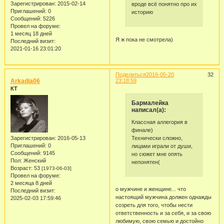
Зарегистрирован
: 2015-02-14
вроде всё понятно про их
Приглашений:
0
историю
Сообщений:
5226
Провел на форуме:
1 месяц 18 дней
Я ж пока не смотрела)
Последний визит:
2021-01-16 23:01:20
Поделиться
2016-05-20
32
Arkadia06
23:18:59
КТ
Бармалейка
написал(а):
Классная аллегория в
финале)
Технически сложно,
Зарегистрирован
: 2016-05-13
Приглашений:
0
лицами играли от души,
Сообщений:
9145
но сюжет мне опять
Пол:
Женский
непонятен(
Возраст:
53
[1973-06-03]
Провел на форуме:
2 месяца 8 дней
о мужчине и женщине... что
Последний визит:
настоящий мужчина должен однажды
2025-02-03 17:59:46
созреть для того, чтобы нести
ответственность и за себя, и за свою
любимую, свою семью и достойно