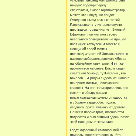
условий! Наконец компромисс был
найден: подойди перед
спектаклем, сказал администратор,
может, кто-нибудь не придет…
Ожидался съезд важных гостей.
Рассказывая эту историю спустя
шестьдесят с лишним лет, Зиновий
Ефимович помнил имя своего
невольного благодетеля: не пришел
поэт Джек Алтаузен! И вместе с
женщиной своей мечты
шестнадцатилетний Зямаоказался в
партере мейерхольдовского «Леса»
на юбилейном спектакле. И тут же
проклял все на свете. Вокруг сидел
советский бомонд: тутБухарин , там
Качалов… А рядом сидела женщина в
вечернем платье, невозможной
красоты. На нее засматривались все
гости – и обнаруживали
возле красавицы щуплого подростка
в сборном гардеробе: пиджак
отодного брата, ботинки от другого…
По всем параметрам, именно этот
подросток и был лишним здесь, возле
этой женщины, в этом зале…
Гердт, одаренный самоиронией от
природы, понял это первым. Его