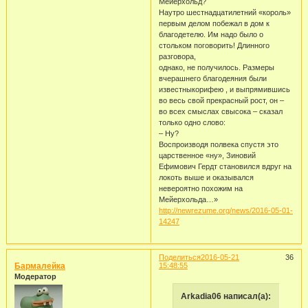
Мейерхольд?
Наутро шестнадцатилетний «король»
первым делом побежал в дом к
благодетелю. Им надо было о
стольком поговорить! Длинного
разговора,
однако, не получилось. Размеры
вчерашнего благодеяния были
известныкорифею , и выпрямившись
во весь свой прекрасный рост, он –
во всех смыслах свысока – сказал
только одно слово:
– Ну?
Воспроизводя полвека спустя это
царственное «ну», Зиновий
Ефимович Гердт становился вдруг на
локоть выше и оказывался
невероятно похожим на
Мейерхольда…»
http://newrezume.org/news/2016-05-01-
14247
Поделиться
2016-05-21
36
Бармалейка
15:48:55
Модератор
Arkadia06 написал(а):