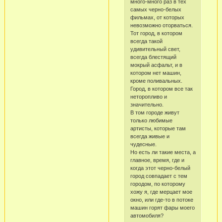
много-много раз в тех
самых черно-белых
фильмах, от которых
невозможно оторваться.
Тот город, в котором
всегда такой
удивительный свет,
всегда блестящий
мокрый асфальт, и в
котором нет машин,
кроме поливальных.
Город, в котором все так
неторопливо и
значительно.
В том городе живут
только любимые
артисты, которые там
всегда живые и
чудесные.
Но есть ли такие места, а
главное, время, где и
когда этот черно-белый
город совпадает с тем
городом, по которому
хожу я, где мерцает мое
окно, или где-то в потоке
машин горят фары моего
автомобиля?