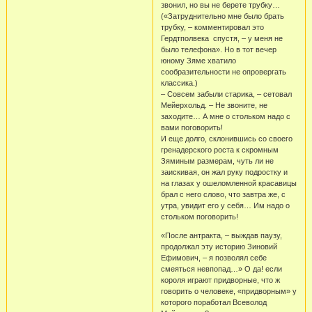
звонил, но вы не берете трубку…
(«Затруднительно мне было брать
трубку, – комментировал это
Гердтполвека спустя, – у меня не
было телефона». Но в тот вечер
юному Зяме хватило
сообразительности не опровергать
классика.)
– Совсем забыли старика, – сетовал
Мейерхольд. – Не звоните, не
заходите… А мне о стольком надо с
вами поговорить!
И еще долго, склонившись со своего
гренадерского роста к скромным
Зяминым размерам, чуть ли не
заискивая, он жал руку подростку и
на глазах у ошеломленной красавицы
брал с него слово, что завтра же, с
утра, увидит его у себя… Им надо о
стольком поговорить!
«После антракта, – выждав паузу,
продолжал эту историю Зиновий
Ефимович, – я позволял себе
смеяться невпопад…» О да! если
короля играют придворные, что ж
говорить о человеке, «придворным» у
которого поработал Всеволод