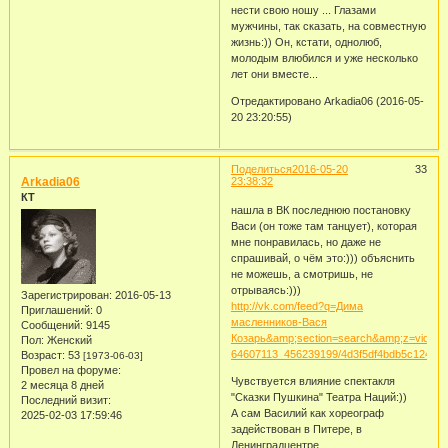
нести свою ношу ... Глазами
мужчины, так сказать, на совместную
жизнь:)) Он, кстати, однолюб,
молодым влюбился и уже несколько
лет они вместе...
Отредактировано Arkadia06 (2016-05-
20 23:20:55)
Поделиться
2016-05-20
33
Arkadia06
23:38:32
КТ
нашла в ВК последнюю постановку
Васи (он тоже там танцует), которая
мне понравилась, но даже не
спрашивай, о чём это:))) объяснить
не можешь, а смотришь, не
отрываясь:)))
Зарегистрирован
: 2016-05-13
http://vk.com/feed?q=Дима
Приглашений:
0
масленников-Вася
Сообщений:
9145
Козарь&amp;section=search&amp;z=video-
Пол:
Женский
64607113_456239199/4d3f5df4bdb5c124a5/
Возраст:
53
[1973-06-03]
Провел на форуме:
Чувствуется влияние спектакля
2 месяца 8 дней
"Сказки Пушкина" Театра Наций:))
Последний визит:
А сам Василий как хореограф
2025-02-03 17:59:46
задействован в Питере, в
Ленинградцентре...