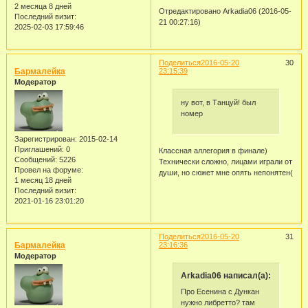
2 месяца 8 дней
Отредактировано Arkadia06 (2016-05-
Последний визит:
21 00:27:16)
2025-02-03 17:59:46
Поделиться
2016-05-20
30
Бармалейка
23:15:39
Модератор
ну вот, в Танцуй! был
номер
Зарегистрирован
: 2015-02-14
Приглашений:
0
Классная аллегория в финале)
Сообщений:
5226
Технически сложно, лицами играли от
Провел на форуме:
души, но сюжет мне опять непонятен(
1 месяц 18 дней
Последний визит:
2021-01-16 23:01:20
Поделиться
2016-05-20
31
Бармалейка
23:16:36
Модератор
Arkadia06 написал(а):
Про Есенина с Дункан
нужно либретто? там