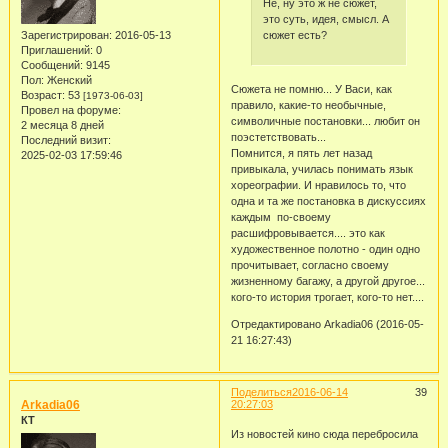
Не, ну это ж не сюжет,
это суть, идея, смысл. А
сюжет есть?
Зарегистрирован
: 2016-05-13
Приглашений:
0
Сообщений:
9145
Пол:
Женский
Сюжета не помню... У Васи, как
Возраст:
53
[1973-06-03]
правило, какие-то необычные,
Провел на форуме:
символичные постановки... любит он
2 месяца 8 дней
поэстетствовать...
Последний визит:
Помнится, я пять лет назад
2025-02-03 17:59:46
привыкала, училась понимать язык
хореографии. И нравилось то, что
одна и та же постановка в дискуссиях
каждым по-своему
расшифровывается.... это как
художественное полотно - один одно
прочитывает, согласно своему
жизненному багажу, а другой другое...
кого-то история трогает, кого-то нет....
Отредактировано Arkadia06 (2016-05-
21 16:27:43)
Поделиться
2016-06-14
39
Arkadia06
20:27:03
КТ
Из новостей кино сюда перебросила