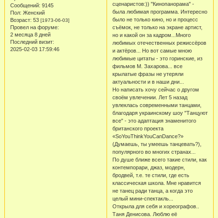
сценаристов:)) "Кинопанорама" -
Сообщений:
9145
была любимая программа. Интересно
Пол:
Женский
было не только кино, но и процесс
Возраст:
53
[1973-06-03]
Провел на форуме:
съёмок, не только на экране артист,
2 месяца 8 дней
но и какой он за кадром...Много
Последний визит:
любимых отечественных режиссёров
2025-02-03 17:59:46
и актёров... Но вот самые мною
любимые цитаты - это горинские, из
фильмов М. Захарова... все
крылатые фразы не утеряли
актуальности и в наши дни...
Но написать хочу сейчас о другом
своём увлечении. Лет 5 назад
увлеклась современными танцами,
благодаря украинскому шоу "Танцуют
все" - это адаптация знаменитого
британского проекта
«SoYouThinkYouCanDance?»
(Думаешь, ты умеешь танцевать?),
популярного во многих странах...
По душе ближе всего такие стили, как
контемпорари, джаз, модерн,
бродвей, т.е. те стили, где есть
классическая школа. Мне нравится
не танец ради танца, а когда это
целый мини-спектакль...
Открыла для себя и хореографов..
Таня Денисова. Люблю её