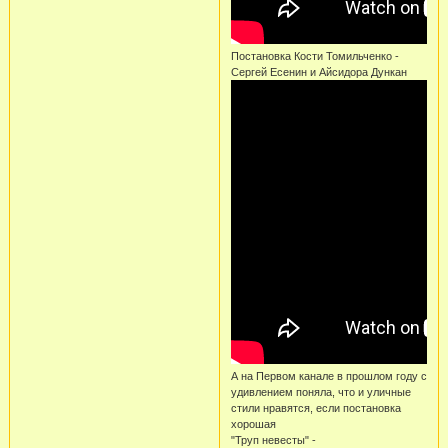
Постановка Кости Томильченко -
Сергей Есенин и Айсидора Дункан
А на Первом канале в прошлом году с
удивлением поняла, что и уличные
стили нравятся, если постановка
хорошая
"Труп невесты" -