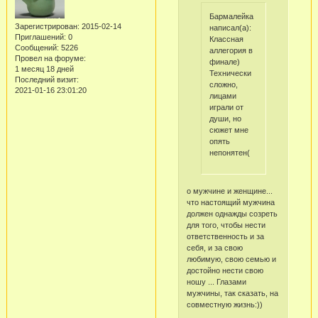
Бармалейка
Зарегистрирован
: 2015-02-14
написал(а):
Приглашений:
0
Классная
Сообщений:
5226
аллегория в
Провел на форуме:
финале)
1 месяц 18 дней
Технически
Последний визит:
сложно,
2021-01-16 23:01:20
лицами
играли от
души, но
сюжет мне
опять
непонятен(
о мужчине и женщине...
что настоящий мужчина
должен однажды созреть
для того, чтобы нести
ответственность и за
себя, и за свою
любимую, свою семью и
достойно нести свою
ношу ... Глазами
мужчины, так сказать, на
совместную жизнь:))