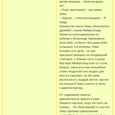
милая женщина. – Билетов давно
нет…
– Я вас приглашаю! – настаивал
Зяма.
– Хорошо, – ответила женщина. – Я
приду.
Нахальство юного Зямы объяснялось
дружбой с сыном Мейерхольда.
Прямо из полуподвальчика он
побежал к Всеволоду Эмильевичу,
моля небо, чтобытот был дома.Небо
услышало эти молитвы. Зяма
изложил суть дела – он уже
пригласил женщину на сегодняшний
спектакль, и Зямина честь в руках
Мастера! Мейерхольд взял со стола
блокнот, написал в нем волшебные
слова «подателю сего выдать два
места в партере», не без шика
расписался и, выдрав листок, вручил
его юноше.И Зяма полетел в театр,
к администратору.
От содержания записки
администратор пришел в ужас.
Никакого партера, пущу постоять на
галерку… Но обнаглевший от счастья
Зяма требовал швыполнения