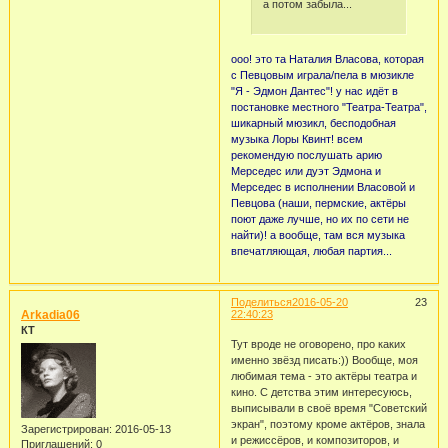
а потом забыла...
ооо! это та Наталия Власова, которая
с Певцовым играла/пела в мюзикле
"Я - Эдмон Дантес"! у нас идёт в
постановке местного "Театра-Театра",
шикарный мюзикл, бесподобная
музыка Лоры Квинт! всем
рекомендую послушать арию
Мерседес или дуэт Эдмона и
Мерседес в исполнении Власовой и
Певцова (наши, пермские, актёры
поют даже лучше, но их по сети не
найти)! а вообще, там вся музыка
впечатляющая, любая партия...
Поделиться
2016-05-20
23
Arkadia06
22:40:23
КТ
Тут вроде не оговорено, про каких
именно звёзд писать:)) Вообще, моя
любимая тема - это актёры театра и
кино. С детства этим интересуюсь,
выписывали в своё время "Советский
экран", поэтому кроме актёров, знала
Зарегистрирован
: 2016-05-13
и режиссёров, и композиторов, и
Приглашений:
0