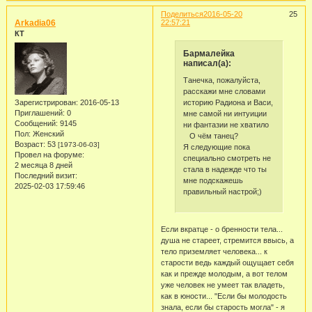
Поделиться
2016-05-20
25
Arkadia06
22:57:21
КТ
Бармалейка
написал(а):
Танечка, пожалуйста,
расскажи мне словами
историю Радиона и Васи,
Зарегистрирован
: 2016-05-13
Приглашений:
0
мне самой ни интуиции
Сообщений:
9145
ни фантазии не хватило
Пол:
Женский
О чём танец?
Возраст:
53
[1973-06-03]
Я следующие пока
Провел на форуме:
специально смотреть не
2 месяца 8 дней
стала в надежде что ты
Последний визит:
мне подскажешь
2025-02-03 17:59:46
правильный настрой;)
Если вкратце - о бренности тела...
душа не стареет, стремится ввысь, а
тело приземляет человека... к
старости ведь каждый ощущает себя
как и прежде молодым, а вот телом
уже человек не умеет так владеть,
как в юности... "Если бы молодость
знала, если бы старость могла" - я