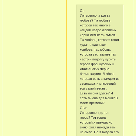
Он:
Интересно, а где та
любовь? Та любовь,
которой так много в
каждом кадре любимых
черно-белых фильмов.
Та любовь, которая гонит
куда-то одиноких
ковбоев, та любовь,
которая заставляет так
часто и подолгу курить
героев французских и
итальянских черно-
белых картин. Любовь,
которая есть в каждом из
семнадцати мгновений
той самой весны.
Есть ли она здесь? И
есть ли она для меня? В
моем времени?
Она:
Интересно, где тот
город? Тот город,
который я прекрасно
знаю, хотя никогда там
не была. Но я видела его