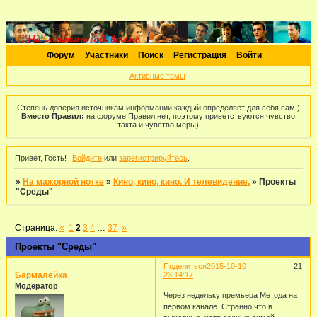
Форум
Участники
Поиск
Регистрация
Войти
Активные темы
Степень доверия источникам информации каждый определяет для себя сам;)
Вместо Правил:
на форуме Правил нет, поэтому приветствуются чувство
такта и чувство меры)
Привет, Гость!
Войдите
или
зарегистрируйтесь
.
»
На мажорной нотке
»
Кино, кино, кино. И телевидение.
»
Проекты
"Среды"
Страница:
«
1
2
3
4
…
37
»
Проекты "Среды"
Поделиться
2015-10-10
21
Бармалейка
23:14:17
Модератор
Через недельку премьера Метода на
первом канале. Странно что в