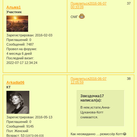
Поделиться
2016-06-07
37
Альма1
00:33:09
Участник
ОМГ
Зарегистрирован
: 2016-02-03
Приглашений:
0
Сообщений:
7487
Провел на форуме:
4 месяца 6 дней
Последний визит:
2022-07-17 12:34:24
Поделиться
2016-06-07
38
Arkadia06
12:05:59
КТ
Звездочка17
написал(а):
В нем,кстати,Анна-
Цуканова-Котт
снимается.
Зарегистрирован
: 2016-05-13
Приглашений:
0
Сообщений:
9145
Пол:
Женский
Как неожиданно ....режиссёр Котт😂
Возраст:
53
[1973-06-03]