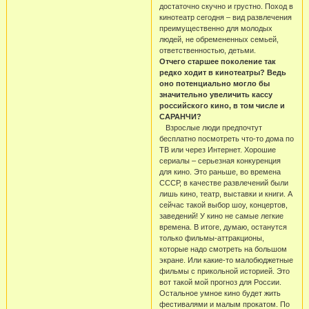
достаточно скучно и грустно. Поход в
кинотеатр сегодня – вид развлечения
преимущественно для молодых
людей, не обремененных семьей,
ответственностью, детьми.
Отчего старшее поколение так
редко ходит в кинотеатры? Ведь
оно потенциально могло бы
значительно увеличить кассу
российского кино, в том числе и
САРАНЧИ?
Взрослые люди предпочтут
бесплатно посмотреть что-то дома по
ТВ или через Интернет. Хорошие
сериалы – серьезная конкуренция
для кино. Это раньше, во времена
СССР, в качестве развлечений были
лишь кино, театр, выставки и книги. А
сейчас такой выбор шоу, концертов,
заведений! У кино не самые легкие
времена. В итоге, думаю, останутся
только фильмы-аттракционы,
которые надо смотреть на большом
экране. Или какие-то малобюджетные
фильмы с прикольной историей. Это
вот такой мой прогноз для России.
Остальное умное кино будет жить
фестивалями и малым прокатом. По