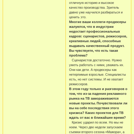
отличную историю и высокое
качество производства. Зритель
давно уже научился разбираться и
ценить это.
Многие ваши коллеги-продюсеры
жалуются, что в индустрии
недостает профессиональных
кадров: сценаристов, режиссеров,
креативных людей, способных
выдавать качественный продукт.
Вы чувствуете, что есть такая
проблема?
Сценаристов достаточно. Нужно
уметь работать с ними, уважать их.
Они как дети. А продюсеры как
нетерпимые взрослые. Специалисты
есть, но нет системы. И не хватает
режиссеров.
В этом году только и разговоров о
том, что из-за падения рекламного
рынка на ТВ замораживаются
новые проекты. Почувствовали ли
вы на себе последствия этого
кризиса? Каких проектов для ТВ
ждать от вас в ближайшее время?
Кризис ударил по всем. Но мы не
ноем. Через две недели запускаем
съемки второго сезона «Мажора», а