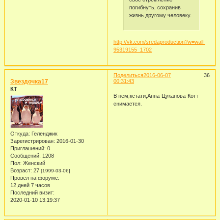
погибнуть, сохранив
жизнь другому человеку.
http://vk.com/sredaproduction?w=wall-
95319155_1702
Поделиться
2016-06-07
36
Звездочка17
00:31:43
КТ
В нем,кстати,Анна-Цуканова-Котт
снимается.
Откуда:
Геленджик
Зарегистрирован
: 2016-01-30
Приглашений:
0
Сообщений:
1208
Пол:
Женский
Возраст:
27
[1999-03-06]
Провел на форуме:
12 дней 7 часов
Последний визит:
2020-01-10 13:19:37