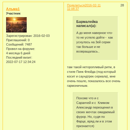
Поделиться
2016-02-11
28
Альма1
11:08:37
Участник
Бармалейка
написал(а):
А до меня наверное что-
Зарегистрирован
: 2016-02-03
то не успело дойти - как
Приглашений:
0
уснулось на 3ей серии
Сообщений:
7487
так больше и не
Провел на форуме:
возвращалась..
4 месяца 6 дней
Последний визит:
2022-07-17 12:34:24
там такой неторопливый ритм, в
стиле Пинк Флойда (под который
косит и саундтрек сериала), мне
очень пошло, показалось все очень
гармоничным.
Похоже что и с
Саранчей и с Климом
Александр переоценил в
своих мечтах ожидаемый
фурор. Но, судя по
Фарце, вряд ли и в этом
признается)