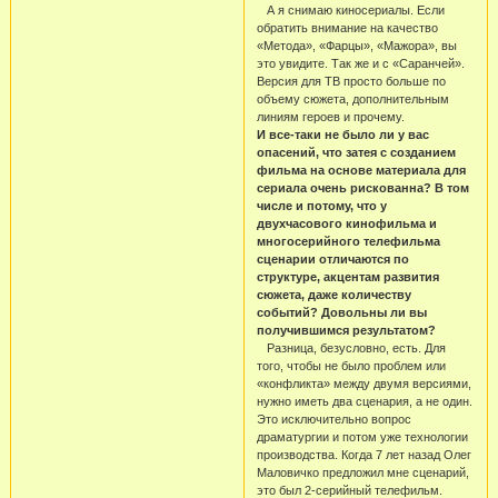
А я снимаю киносериалы. Если
обратить внимание на качество
«Метода», «Фарцы», «Мажора», вы
это увидите. Так же и с «Саранчей».
Версия для ТВ просто больше по
объему сюжета, дополнительным
линиям героев и прочему.
И все-таки не было ли у вас
опасений, что затея с созданием
фильма на основе материала для
сериала очень рискованна? В том
числе и потому, что у
двухчасового кинофильма и
многосерийного телефильма
сценарии отличаются по
структуре, акцентам развития
сюжета, даже количеству
событий? Довольны ли вы
получившимся результатом?
Разница, безусловно, есть. Для
того, чтобы не было проблем или
«конфликта» между двумя версиями,
нужно иметь два сценария, а не один.
Это исключительно вопрос
драматургии и потом уже технологии
производства. Когда 7 лет назад Олег
Маловичко предложил мне сценарий,
это был 2-серийный телефильм.