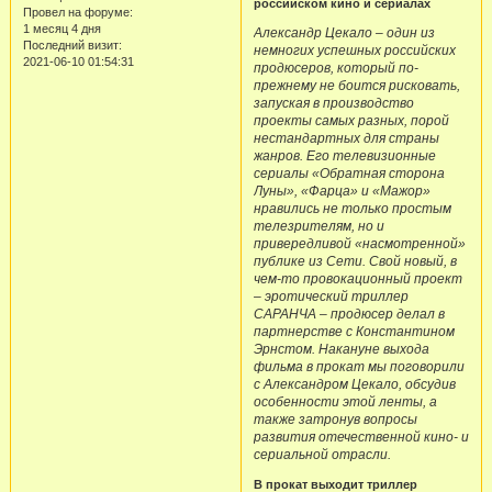
российском кино и сериалах
Провел на форуме:
1 месяц 4 дня
Александр Цекало – один из
Последний визит:
немногих успешных российских
2021-06-10 01:54:31
продюсеров, который по-
прежнему не боится рисковать,
запуская в производство
проекты самых разных, порой
нестандартных для страны
жанров. Его телевизионные
сериалы «Обратная сторона
Луны», «Фарца» и «Мажор»
нравились не только простым
телезрителям, но и
привередливой «насмотренной»
публике из Сети. Свой новый, в
чем-то провокационный проект
– эротический триллер
САРАНЧА – продюсер делал в
партнерстве с Константином
Эрнстом. Накануне выхода
фильма в прокат мы поговорили
с Александром Цекало, обсудив
особенности этой ленты, а
также затронув вопросы
развития отечественной кино- и
сериальной отрасли.
В прокат выходит триллер