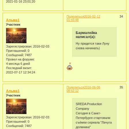
2021-01-16 23:01:20
Поделиться
2016-02-12
34
Альма1
01:55:48
Участник
Бармалейка
написал(а):
Ну придется таки Луну
Зарегистрирован
: 2016-02-03
снова начинать)
Приглашений:
0
Сообщений:
7487
Провел на форуме:
4 месяца 6 дней
Последний визит:
2022-07-17 12:34:24
Поделиться
2016-06-06
35
Альма1
08:52:12
Участник
SREDA Production
Company
Сегодня в Санкт-
Зарегистрирован
: 2016-02-03
Петербурге стартовали
Приглашений:
0
съёмки сериала "Лачуга
Сообщений:
7487
должника"