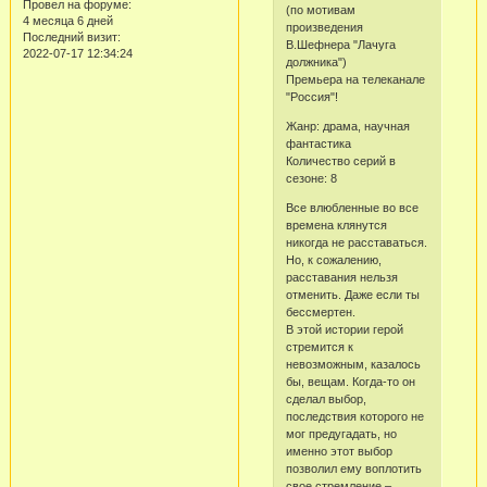
Провел на форуме:
(по мотивам
4 месяца 6 дней
произведения
Последний визит:
В.Шефнера "Лачуга
2022-07-17 12:34:24
должника")
Премьера на телеканале
"Россия"!
Жанр: драма, научная
фантастика
Количество серий в
сезоне: 8
Все влюбленные во все
времена клянутся
никогда не расставаться.
Но, к сожалению,
расставания нельзя
отменить. Даже если ты
бессмертен.
В этой истории герой
стремится к
невозможным, казалось
бы, вещам. Когда-то он
сделал выбор,
последствия которого не
мог предугадать, но
именно этот выбор
позволил ему воплотить
свое стремление –