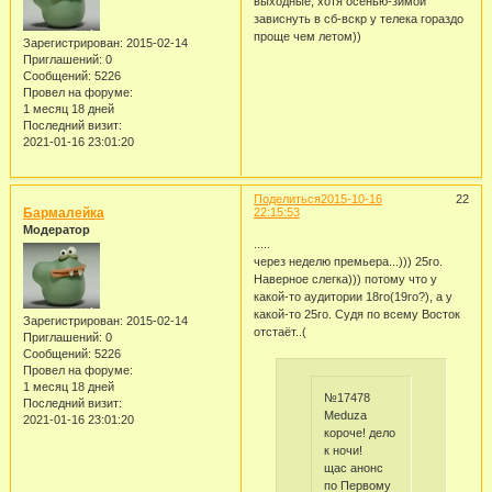
выходные, хотя осенью-зимой
зависнуть в сб-вскр у телека гораздо
проще чем летом))
Зарегистрирован
: 2015-02-14
Приглашений:
0
Сообщений:
5226
Провел на форуме:
1 месяц 18 дней
Последний визит:
2021-01-16 23:01:20
Поделиться
2015-10-16
22
Бармалейка
22:15:53
Модератор
.....
через неделю премьера...))) 25го.
Наверное слегка))) потому что у
какой-то аудитории 18го(19го?), а у
какой-то 25го. Судя по всему Восток
Зарегистрирован
: 2015-02-14
отстаёт..(
Приглашений:
0
Сообщений:
5226
Провел на форуме:
1 месяц 18 дней
№17478
Последний визит:
Meduza
2021-01-16 23:01:20
короче! дело
к ночи!
щас анонс
по Первому