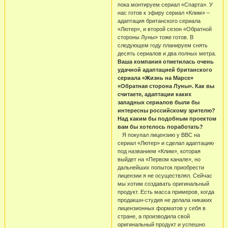
пока монтируем сериал «Спарта». У
нас готов к эфиру сериал «Клим» –
адаптация британского сериала
«Лютер», и второй сезон «Обратной
стороны Луны» тоже готов. В
следующем году планируем снять
десять сериалов и два полных метра.
Ваша компания отметилась очень
удачной адаптацией британского
сериала «Жизнь на Марсе»
«Обратная сторона Луны». Как вы
считаете, адаптации каких
западных сериалов были бы
интересны российскому зрителю?
Над каким бы подобным проектом
вам бы хотелось поработать?
Я покупал лицензию у ВВС на
сериал «Лютер» и сделал адаптацию
под названием «Клим», которая
выйдет на «Первом канале», но
дальнейших попыток приобрести
лицензии я не осуществлял. Сейчас
мы хотим создавать оригинальный
продукт. Есть масса примеров, когда
продакшн-студия не делала никаких
лицензионных форматов у себя в
стране, а производила свой
оригинальный продукт и успешно