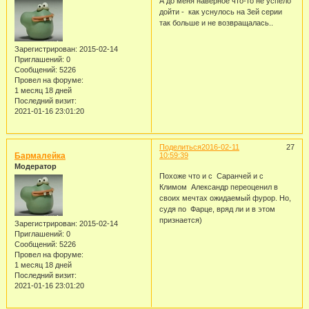
А до меня наверное что-то не успело
дойти - как уснулось на 3ей серии
так больше и не возвращалась..
Зарегистрирован
: 2015-02-14
Приглашений:
0
Сообщений:
5226
Провел на форуме:
1 месяц 18 дней
Последний визит:
2021-01-16 23:01:20
Поделиться
2016-02-11
27
Бармалейка
10:59:39
Модератор
Похоже что и с Саранчей и с
Климом Александр переоценил в
своих мечтах ожидаемый фурор. Но,
судя по Фарце, вряд ли и в этом
признается)
Зарегистрирован
: 2015-02-14
Приглашений:
0
Сообщений:
5226
Провел на форуме:
1 месяц 18 дней
Последний визит:
2021-01-16 23:01:20