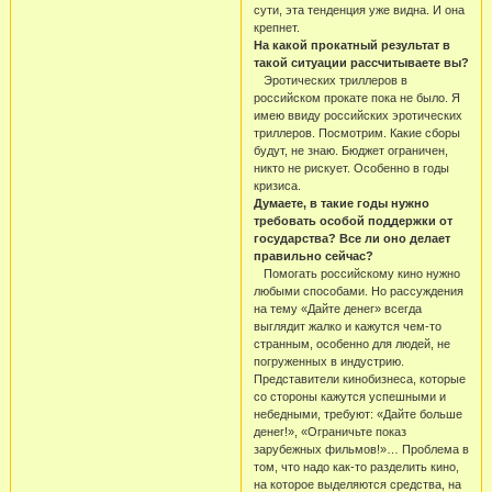
сути, эта тенденция уже видна. И она
крепнет.
На какой прокатный результат в
такой ситуации рассчитываете вы?
Эротических триллеров в
российском прокате пока не было. Я
имею ввиду российских эротических
триллеров. Посмотрим. Какие сборы
будут, не знаю. Бюджет ограничен,
никто не рискует. Особенно в годы
кризиса.
Думаете, в такие годы нужно
требовать особой поддержки от
государства? Все ли оно делает
правильно сейчас?
Помогать российскому кино нужно
любыми способами. Но рассуждения
на тему «Дайте денег» всегда
выглядит жалко и кажутся чем-то
странным, особенно для людей, не
погруженных в индустрию.
Представители кинобизнеса, которые
со стороны кажутся успешными и
небедными, требуют: «Дайте больше
денег!», «Ограничьте показ
зарубежных фильмов!»… Проблема в
том, что надо как-то разделить кино,
на которое выделяются средства, на