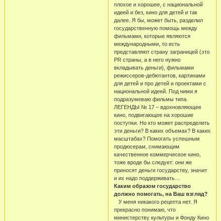
плохое и хорошее, с национальной
идеей и без, кино для детей и так
далее. Я бы, может быть, разделил
государственную помощь между
фильмами, которые являются
международными, то есть
представляют страну заграницей (это
PR страны, а в него нужно
вкладывать деньги), фильмами
режиссеров-дебютантов, картинами
для детей и про детей и проектами с
национальной идеей. Под ними я
подразумеваю фильмы типа
ЛЕГЕНДЫ № 17 – вдохновляющее
кино, подвигающее на хорошие
поступки. Но кто может распределить
эти деньги? В каких объемах? В каких
масштабах? Помогать успешным
продюсерам, снимающим
качественное коммерческое кино,
тоже вроде бы следует: они же
приносят деньги государству, значит
и их надо поддерживать…
Каким образом государство
должно помогать, на Ваш взгляд?
У меня никакого рецепта нет. Я
прекрасно понимаю, что
министерству культуры и Фонду Кино