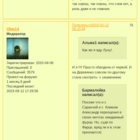
так хорош, так хорош, что слов нет, а
роль даже и не главная.
Поделиться
2016-02-12
31
Olga14
00:20:44
Модератор
Альма1 написал(а):
Как же я жду Луну!.
Зарегистрирован
: 2015-04-06
И я !!!! Просто обалдела от первой. И
Приглашений:
0
на Деревянко совсем по-другому
Сообщений:
3579
Провел на форуме:
стала смотреть- с уважением)
1 месяц 8 дней
Последний визит:
Бармалейка
2023-09-12 17:29:56
написал(а):
Похоже что и с
Саранчей и с Климом
Александр переоценил в
своих мечтах ожидаемый
фурор. Но, судя по
Фарце, вряд ли и в этом
признается)