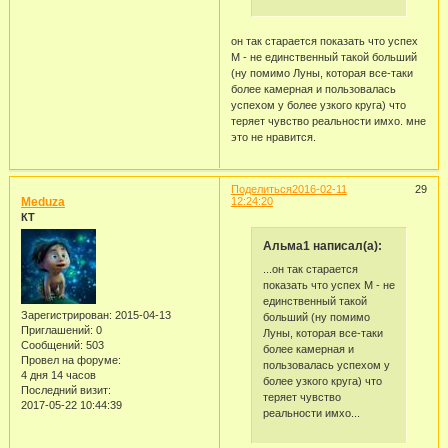
он так старается показать что успех
М - не единственный такой больший
(ну помимо Луны, которая все-таки
более камерная и пользовалась
успехом у более узкого круга) что
теряет чувство реальности имхо. мне
это не нравится.
Поделиться
2016-02-11
29
Meduza
12:24:20
КТ
Альма1 написал(а):
...он так старается
показать что успех М - не
единственный такой
Зарегистрирован
: 2015-04-13
больший (ну помимо
Приглашений:
0
Луны, которая все-таки
Сообщений:
503
более камерная и
Провел на форуме:
пользовалась успехом у
4 дня 14 часов
более узкого круга) что
Последний визит:
теряет чувство
2017-05-22 10:44:39
реальности имхо...