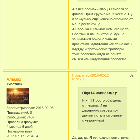
А я все промахи Фарцы списала за
финал. Прям срубил меня,честно. Ну
и за музыку еще,конечно,огромное от
меня респектище.
А Саранча с Климом,немного не то.
Все-таки в нашей стране лучше
заниматься оригинальными
проектами- адаптации как-то не очень
идут,ну и эротические триллеры
тоже,особенно когда не понятен
смысл или надуманная проблема.
Поделиться
2016-02-12
32
Альма1
01:25:08
Участник
Olga14 написал(а):
И я !!!! Просто обалдела
от первой. И на
Зарегистрирован
: 2016-02-03
Деревянко совсем по-
Приглашений:
0
другому стала смотреть-
Сообщений:
7487
с уважением)
Провел на форуме:
4 месяца 6 дней
Последний визит:
2022-07-17 12:34:24
Да, да, да! Я ее поздно посмотрела,