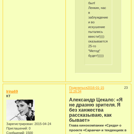
был!
Ленкин, нас
в
заблуждение
и во
искушение
пытались
ввести!))))
оказывается
25-го
"Метод"
будет!)))))
Поделиться
2016-01-15
23
Irina69
11:26:34
КТ
Александр Цекало: «Я
не дразню зрителя. Я
без ханжества
рассказываю, как
бывает»
Зарегистрирован
: 2015-04-24
Глава кинокомпании «Среда» о
Приглашений:
0
проекте «Саранча» и тенденциях в
Сообщений:
1500