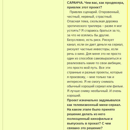
САРАНЧА. Чем вас, как продюсера,
привлек этот проект?
Привлек сценарий. Откровенный,
честный, нервный, страстный.
Опасная тема, скользкая дорожка
эротического триллера – разве я мог
устоять? Я стараюсь браться за то,
за что не взялись бы другие.
Безусловно, есть риск. Рискует
канал, если он дает деньги на сериал,
рискуют частные инвесторы, если
речь о кино. Для меня это не просто
один из способов самовыразиться и
реализовать какие-то свои амбиции,
это просто мой путь. Все эти
странные и разные проекты, которые
я произвожу, – мне только так и
интересно. Я не смогу снимать
обычный хороший сериал или фильм.
Я лучше сниму необычный. И очень
хороший.
Проект изначально задумывался
как телевизионный мини-сериал.
На каком этапе было принято
решение делать из него
полноценный кинофильм и
выпускать в прокат? С чем
связано это решение?