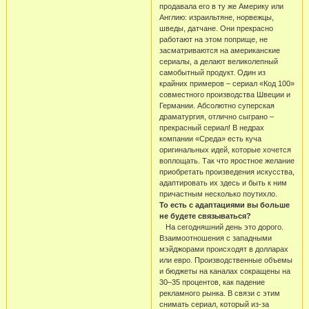
продавала его в ту же Америку или
Англию: израильтяне, норвежцы,
шведы, датчане. Они прекрасно
работают на этом поприще, не
засматриваются на американские
сериалы, а делают великолепный
самобытный продукт. Один из
крайних примеров – сериал «Код 100»
совместного производства Швеции и
Германии. Абсолютно суперская
драматургия, отлично сыграно –
прекрасный сериал! В недрах
компании «Среда» есть куча
оригинальных идей, которые хочется
воплощать. Так что яростное желание
приобретать произведения искусства,
адаптировать их здесь и быть к ним
причастным несколько поутихло.
То есть с адаптациями вы больше
не будете связываться?
На сегодняшний день это дорого.
Взаимоотношения с западными
мэйджорами происходят в долларах
или евро. Производственные объемы
и бюджеты на каналах сокращены на
30–35 процентов, как падение
рекламного рынка. В связи с этим
снимать сериал, который из-за