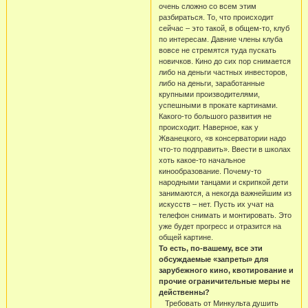
очень сложно со всем этим
разбираться. То, что происходит
сейчас – это такой, в общем-то, клуб
по интересам. Давние члены клуба
вовсе не стремятся туда пускать
новичков. Кино до сих пор снимается
либо на деньги частных инвесторов,
либо на деньги, заработанные
крупными производителями,
успешными в прокате картинами.
Какого-то большого развития не
происходит. Наверное, как у
Жванецкого, «в консерватории надо
что-то подправить». Ввести в школах
хоть какое-то начальное
кинообразование. Почему-то
народными танцами и скрипкой дети
занимаются, а некогда важнейшим из
искусств – нет. Пусть их учат на
телефон снимать и монтировать. Это
уже будет прогресс и отразится на
общей картине.
То есть, по-вашему, все эти
обсуждаемые «запреты» для
зарубежного кино, квотирование и
прочие ограничительные меры не
действенны?
Требовать от Минкульта душить