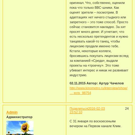
оригинал. Что, собственно, оценили
пока что только ВВС-шники. Как
оценят зрители – посмотрим. В
адаптациях нет ничего стыдного или
запретного – это тоже способ. Просто
сейчас становится накладно. За хит
просят много денег. И угнетает, что
есть несколько претендентов и нужно
танцевать какой-то танец, чтобы
лицензию продали именно тебе.
Кстати, некоторые коллеги,
бросившись покупать лицензии вслед
за компанией «Среда», выдали
проекты на «троечку». Это тоже
убивает интерес и никак не развивает
индустрию.
02.11.2015 Автор: Артур Чачелов
http://www.kinometro.ru/interview/show/
… ects_98754
Поделиться
2016-02-03
24
Admin
23:52:10
Администратор
С 31 января по воскоесеньям
вечером на Первом канале Клим.