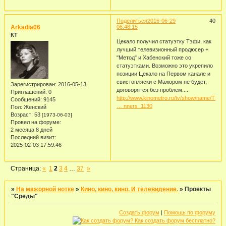
Поделиться
2016-06-29
40
Arkadia06
06:48:15
КТ
Цекало получил статуэтку Тэфи, как
лучший телевизионный продюсер +
"Метод" и Хабенский тоже со
статуэтками. Возможно это укрепило
позиции Цекало на Первом канале и
свистопляски с Мажором не будет,
Зарегистрирован
: 2016-05-13
договорятся без проблем....
Приглашений:
0
http://www.kinometro.ru/tv/show/name/TE
Сообщений:
9145
… nners_1130
Пол:
Женский
Возраст:
53
[1973-06-03]
Провел на форуме:
2 месяца 8 дней
Последний визит:
2025-02-03 17:59:46
Страница:
«
1
2
3
4
…
37
»
»
На мажорной нотке
»
Кино, кино, кино. И телевидение.
»
Проекты
"Среды"
Создать форум
|
Помощь по форуму