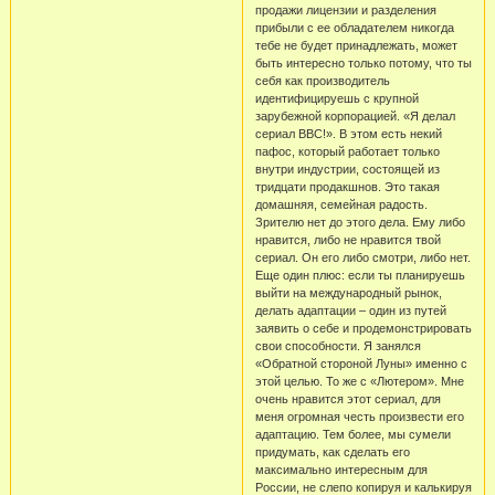
продажи лицензии и разделения
прибыли с ее обладателем никогда
тебе не будет принадлежать, может
быть интересно только потому, что ты
себя как производитель
идентифицируешь с крупной
зарубежной корпорацией. «Я делал
сериал ВВС!». В этом есть некий
пафос, который работает только
внутри индустрии, состоящей из
тридцати продакшнов. Это такая
домашняя, семейная радость.
Зрителю нет до этого дела. Ему либо
нравится, либо не нравится твой
сериал. Он его либо смотри, либо нет.
Еще один плюс: если ты планируешь
выйти на международный рынок,
делать адаптации – один из путей
заявить о себе и продемонстрировать
свои способности. Я занялся
«Обратной стороной Луны» именно с
этой целью. То же с «Лютером». Мне
очень нравится этот сериал, для
меня огромная честь произвести его
адаптацию. Тем более, мы сумели
придумать, как сделать его
максимально интересным для
России, не слепо копируя и калькируя