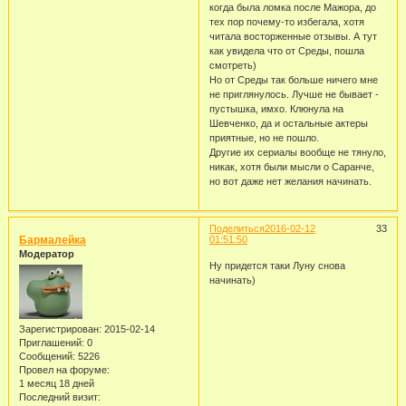
когда была ломка после Мажора, до
тех пор почему-то избегала, хотя
читала восторженные отзывы. А тут
как увидела что от Среды, пошла
смотреть)
Но от Среды так больше ничего мне
не приглянулось. Лучше не бывает -
пустышка, имхо. Клюнула на
Шевченко, да и остальные актеры
приятные, но не пошло.
Другие их сериалы вообще не тянуло,
никак, хотя были мысли о Саранче,
но вот даже нет желания начинать.
Поделиться
2016-02-12
33
Бармалейка
01:51:50
Модератор
Ну придется таки Луну снова
начинать)
Зарегистрирован
: 2015-02-14
Приглашений:
0
Сообщений:
5226
Провел на форуме:
1 месяц 18 дней
Последний визит: