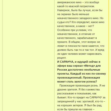
американское кино – это вообще
какой-то квасной патриотизм.
Наверное, было бы лучше, если бы
на экранах было меньше
некачественного западного кино. Но
судьи кто? Кто определит, какое кино
качественное, а какое – нет?
Особенно при условии, что
некачественное, в отличие от
качественного, зарабатывает в
прокате. В общем, этот вопрос не
лежит в плоскости «мне кажется, что
должно быть так-то и так-то». И вряд
ли один человек может нарисовать
рецепт.
И САРАНЧА, и идущий сейчас в
эфире ваш сериал «Метод» для
России достаточно необычные
проекты. Каждый из них по-своему
провокационный. Провокация
может стать залогом успеха?
Провокация провокации рознь. Я не
дразню зрителя. Я без ханжества
рассказываю и показываю, как
бывает. Кто-то придет на САРАНЧУ за
запрещенной у нас эротикой, кто-то –
на хороших актеров. Я был бы рад,
если бы пришли на главное –