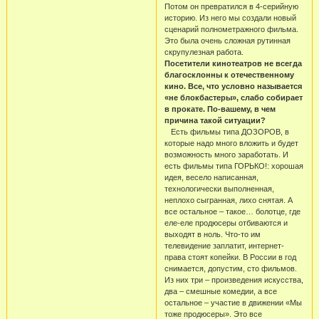
Потом он превратился в 4-серийную
историю. Из него мы создали новый
сценарий полнометражного фильма.
Это была очень сложная рутинная
скрупулезная работа.
Посетители кинотеатров не всегда
благосклонны к отечественному
кино. Все, что условно называется
«не блокбастеры», слабо собирает
в прокате. По-вашему, в чем
причина такой ситуации?
Есть фильмы типа ДОЗОРОВ, в
которые надо много вложить и будет
возможность много заработать. И
есть фильмы типа ГОРЬКО!: хорошая
идея, весело написанная,
технологически выполненная,
неплохо сыгранная, лихо снятая. А
все остальное – такое… болотце, где
еле-еле продюсеры отбиваются и
выходят в ноль. Что-то им
телевидение заплатит, интернет-
права стоят копейки. В России в год
снимается, допустим, сто фильмов.
Из них три – произведения искусства,
два – смешные комедии, а все
остальное – участие в движении «Мы
тоже продюсеры». Это все