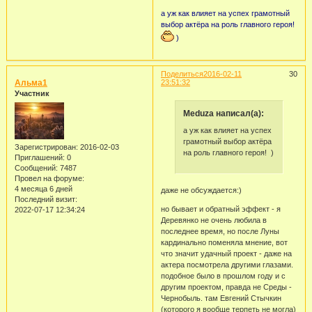
а уж как влияет на успех грамотный
выбор актёра на роль главного героя!
)
Поделиться
2016-02-11
30
Альма1
23:51:32
Участник
Meduza написал(а):
а уж как влияет на успех
грамотный выбор актёра
Зарегистрирован
: 2016-02-03
на роль главного героя! )
Приглашений:
0
Сообщений:
7487
Провел на форуме:
4 месяца 6 дней
даже не обсуждается:)
Последний визит:
но бывает и обратный эффект - я
2022-07-17 12:34:24
Деревянко не очень любила в
последнее время, но после Луны
кардинально поменяла мнение, вот
что значит удачный проект - даже на
актера посмотрела другими глазами.
подобное было в прошлом году и с
другим проектом, правда не Среды -
Чернобыль. там Евгений Стычкин
(которого я вообще терпеть не могла)