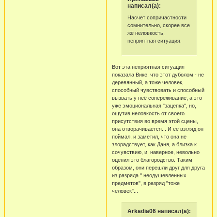
написал(а):
Насчет сопричастности
сомнительно, скорее все
же неловкость,
неприятная ситуация.
Вот эта неприятная ситуация
показала Вике, что этот дуболом - не
деревянный, а тоже человек,
способный чувствовать и способный
вызвать у неё сопереживание, а это
уже эмоциональная "зацепка", но,
ощутив неловкость от своего
присутствия во время этой сцены,
она отворачивается... И ее взгляд он
поймал, и заметил, что она не
злорадствует, как Даня, а близка к
сочувствию, и, наверное, невольно
оценил это благородство. Таким
образом, они перешли друг для друга
из разряда " неодушевленных
предметов", в разряд "тоже
человек"...
Arkadia06 написал(а):