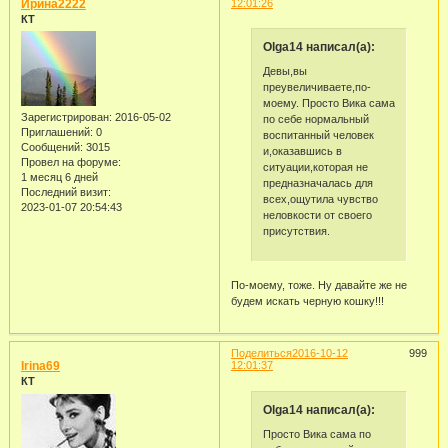
Ирина2222
12:01:26
КТ
Olga14 написал(а):
Девы,вы
преувеличиваете,по-
моему. Просто Вика сама
Зарегистрирован
: 2016-05-02
по себе нормальный
Приглашений:
0
воспитанный человек
Сообщений:
3015
и,оказавшись в
Провел на форуме:
ситуации,которая не
1 месяц 6 дней
предназначалась для
Последний визит:
всех,ощутила чувство
2023-01-07 20:54:43
неловкости от своего
присутствия.
По-моему, тоже. Ну давайте же не
будем искать черную кошку!!!
Поделиться
2016-10-12
999
Irina69
12:01:37
КТ
Olga14 написал(а):
Просто Вика сама по