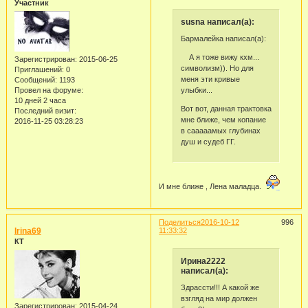
Участник
susna написал(а):
Бармалейка написал(а):
А я тоже вижу кхм...
Зарегистрирован
: 2015-06-25
символизм)). Но для
Приглашений:
0
меня эти кривые
Сообщений:
1193
улыбки...
Провел на форуме:
10 дней 2 часа
Вот вот, данная трактовка
Последний визит:
мне ближе, чем копание
2016-11-25 03:28:23
в сааааамых глубинах
душ и судеб ГГ.
И мне ближе , Лена маладца.
Поделиться
2016-10-12
996
Irina69
11:33:32
КТ
Ирина2222
написал(а):
Здрассти!!! А какой же
взгляд на мир должен
Зарегистрирован
: 2015-04-24