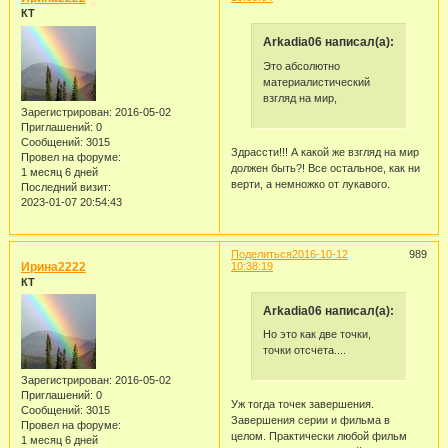
КТ
Arkadia06 написал(а):
Это абсолютно
материалистический
взгляд на мир,
Зарегистрирован
: 2016-05-02
Приглашений:
0
Сообщений:
3015
Здрассти!!! А какой же взгляд на мир
Провел на форуме:
должен быть?! Все остальное, как ни
1 месяц 6 дней
верти, а немножко от лукавого.
Последний визит:
2023-01-07 20:54:43
Поделиться
2016-10-12
989
Ирина2222
10:38:19
КТ
Arkadia06 написал(а):
Но это как две точки,
точки отсчета....
Зарегистрирован
: 2016-05-02
Приглашений:
0
Уж тогда точек завершения.
Сообщений:
3015
Завершения серии и фильма в
Провел на форуме:
целом. Практически любой фильм
1 месяц 6 дней