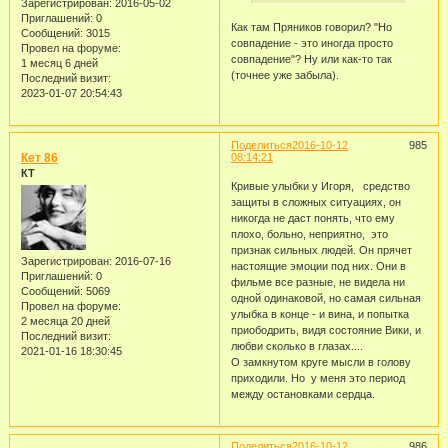
Зарегистрирован
: 2016-05-02
Приглашений:
0
Как там Пряников говорил? "Но
Сообщений:
3015
совпадение - это иногда просто
Провел на форуме:
совпадение"? Ну или как-то так
1 месяц 6 дней
(точнее уже забыла).
Последний визит:
2023-01-07 20:54:43
Поделиться
2016-10-12
985
Кет 86
08:14:21
КТ
Кривые улыбки у Игоря, средство
защиты в сложных ситуациях, он
никогда не даст понять, что ему
плохо, больно, неприятно, это
признак сильных людей. Он прячет
Зарегистрирован
: 2016-07-16
настоящие эмоции под них. Они в
Приглашений:
0
фильме все разные, не видела ни
Сообщений:
5069
одной одинаковой, но самая сильная
Провел на форуме:
улыбка в конце - и вина, и попытка
2 месяца 20 дней
приободрить, видя состояние Вики, и
Последний визит:
любви сколько в глазах....
2021-01-16 18:30:45
О замкнутом круге мысли в голову
приходили. Но у меня это период
между остановками сердца.
Поделиться
2016-10-12
986