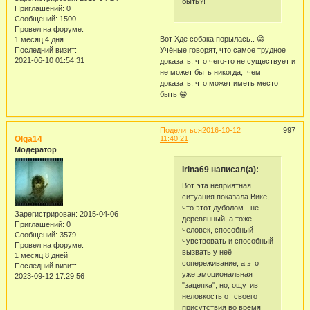
быть?!
Приглашений:
0
Сообщений:
1500
Провел на форуме:
Вот Хде собака порылась.. 😁
1 месяц 4 дня
Последний визит:
Учёные говорят, что самое трудное
2021-06-10 01:54:31
доказать, что чего-то не существует и
не может быть никогда, чем
доказать, что может иметь место
быть 😁
Поделиться
2016-10-12
997
Olga14
11:40:21
Модератор
Irina69 написал(а):
Вот эта неприятная
ситуация показала Вике,
что этот дуболом - не
Зарегистрирован
: 2015-04-06
деревянный, а тоже
Приглашений:
0
человек, способный
Сообщений:
3579
чувствовать и способный
Провел на форуме:
вызвать у неё
1 месяц 8 дней
сопереживание, а это
Последний визит:
уже эмоциональная
2023-09-12 17:29:56
"зацепка", но, ощутив
неловкость от своего
присутствия во время