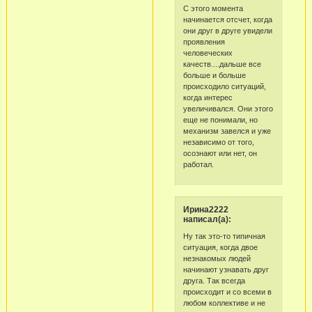
С этого момента
начинается отсчет, когда
они друг в друге увидели
проявления
человеческих
качеств....дальше все
больше и больше
происходило ситуаций,
когда интерес
увеличивался. Они этого
еще не понимали, но
механизм завелся и уже
независимо от того,
осознают или нет, он
работал.
Ирина2222
написал(а):
Ну так это-то типичная
ситуация, когда двое
незнакомых людей
начинают узнавать друг
друга. Так всегда
происходит и со всеми в
любом коллективе и не