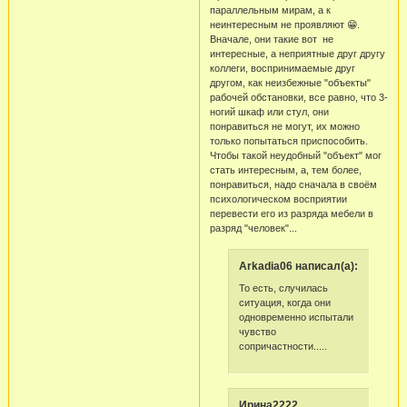
параллельным мирам, а к
неинтересным не проявляют 😁.
Вначале, они такие вот не
интересные, а неприятные друг другу
коллеги, воспринимаемые друг
другом, как неизбежные "объекты"
рабочей обстановки, все равно, что 3-
ногий шкаф или стул, они
понравиться не могут, их можно
только попытаться приспособить.
Чтобы такой неудобный "объект" мог
стать интересным, а, тем более,
понравиться, надо сначала в своём
психологическом восприятии
перевести его из разряда мебели в
разряд "человек"...
Arkadia06 написал(а):
То есть, случилась
ситуация, когда они
одновременно испытали
чувство
сопричастности.....
Ирина2222