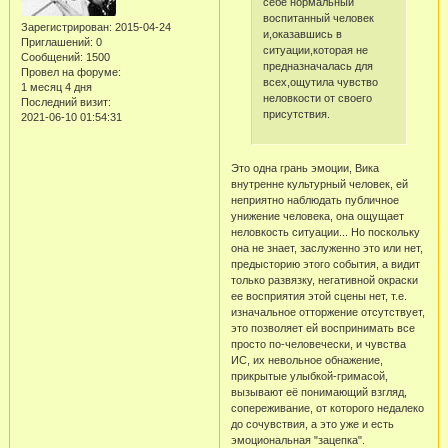
себе нормальный
воспитанный человек
Зарегистрирован
: 2015-04-24
и,оказавшись в
Приглашений:
0
ситуации,которая не
Сообщений:
1500
предназначалась для
Провел на форуме:
всех,ощутила чувство
1 месяц 4 дня
неловкости от своего
Последний визит:
присутствия.
2021-06-10 01:54:31
Это одна грань эмоции, Вика
внутренне культурный человек, ей
неприятно наблюдать публичное
унижение человека, она ощущает
неловкость ситуации... Но поскольку
она не знает, заслуженно это или нет,
предысторию этого события, а видит
только развязку, негативной окраски
ее восприятия этой сцены нет, т.е.
изначальное отторжение отсутствует,
это позволяет ей воспринимать все
просто по-человечески, и чувства
ИС, их невольное обнажение,
прикрытые улыбкой-гримасой,
вызывают её понимающий взгляд,
сопереживание, от которого недалеко
до сочувствия, а это уже и есть
эмоциональная "зацепка".