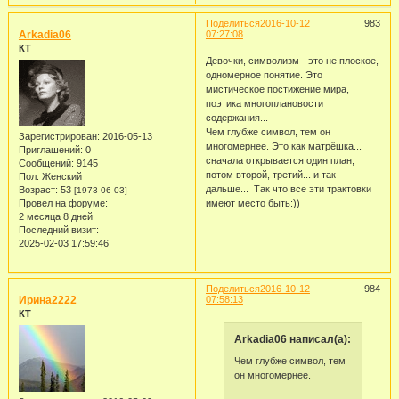
Поделиться
2016-10-12
983
Arkadia06
07:27:08
КТ
Девочки, символизм - это не плоское,
одномерное понятие. Это
мистическое постижение мира,
поэтика многоплановости
содержания...
Чем глубже символ, тем он
Зарегистрирован
: 2016-05-13
многомернее. Это как матрёшка...
Приглашений:
0
сначала открывается один план,
Сообщений:
9145
потом второй, третий... и так
Пол:
Женский
дальше... Так что все эти трактовки
Возраст:
53
[1973-06-03]
Провел на форуме:
имеют место быть:))
2 месяца 8 дней
Последний визит:
2025-02-03 17:59:46
Поделиться
2016-10-12
984
Ирина2222
07:58:13
КТ
Arkadia06 написал(а):
Чем глубже символ, тем
он многомернее.