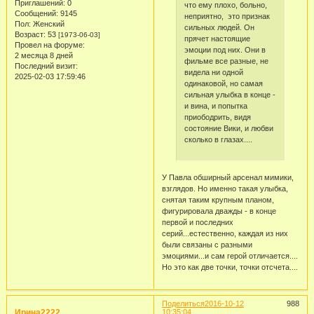
Приглашений:
0
что ему плохо, больно,
Сообщений:
9145
неприятно, это признак
Пол:
Женский
сильных людей. Он
Возраст:
53
[1973-06-03]
прячет настоящие
Провел на форуме:
эмоции под них. Они в
2 месяца 8 дней
фильме все разные, не
Последний визит:
видела ни одной
2025-02-03 17:59:46
одинаковой, но самая
сильная улыбка в конце -
и вина, и попытка
приободрить, видя
состояние Вики, и любви
сколько в глазах....
У Павла обширный арсенал мимики,
взглядов. Но именно такая улыбка,
снятая таким крупным планом,
фигурировала дважды - в конце
первой и последних
серий...естественно, каждая из них
были связаны с разными
эмоциями...и сам герой отличается....
Но это как две точки, точки отсчета....
Поделиться
2016-10-12
988
Ирина2222
10:35:04