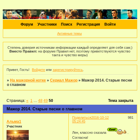
Форум
Участники
Поиск
Регистрация
Войти
Активные темы
Степень доверия источникам информации каждый определяет для себя сам;)
Вместо Правил:
на форуме Правил нет, поэтому приветствуются чувство
такта и чувство меры)
Привет, Гость!
Войдите
или
зарегистрируйтесь
.
»
На мажорной нотке
»
Сериал Мажор
»
Мажор 2014. Старые песни
о главном
Страница:
«
1
…
48
49
50
Тема закрыта
Мажор 2014. Старые песни о главном
Поделиться
2016-10-12
981
Альма1
05:24:45
Участник
Лен, классно сказала
.
Согласна!