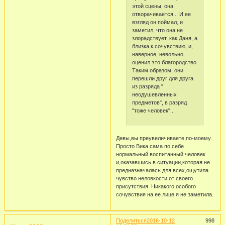
этой сцены, она
отворачивается... И ее
взгляд он поймал, и
заметил, что она не
злорадствует, как Даня, а
близка к сочувствию, и,
наверное, невольно
оценил это благородство.
Таким образом, они
перешли друг для друга
из разряда "
неодушевленных
предметов", в разряд
"тоже человек"...
Девы,вы преувеличиваете,по-моему.
Просто Вика сама по себе
нормальный воспитанный человек
и,оказавшись в ситуации,которая не
предназначалась для всех,ощутила
чувство неловкости от своего
присутствия. Никакого особого
сочувствия на ее лице я не заметила.
Поделиться
2016-10-12
998