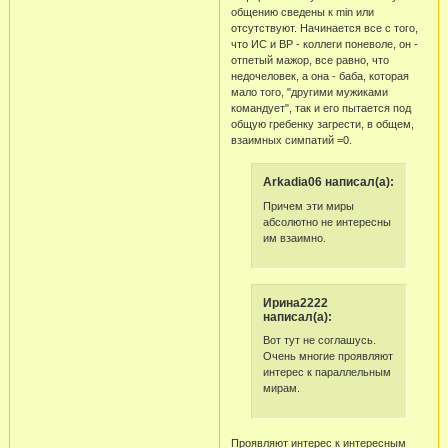
общению сведены к min или
отсутствуют. Начинается все с того,
что ИС и ВР - коллеги поневоле, он -
отпетый мажор, все равно, что
недочеловек, а она - баба, которая
мало того, "другими мужиками
командует", так и его пытается под
общую гребенку загрести, в общем,
взаимных симпатий =0.
Arkadia06 написал(а):
Причем эти миры
абсолютно не интересны
им взаимно.
Ирина2222
написал(а):
Вот тут не соглашусь.
Очень многие проявляют
интерес к параллельным
мирам.
Проявляют интерес к интересным