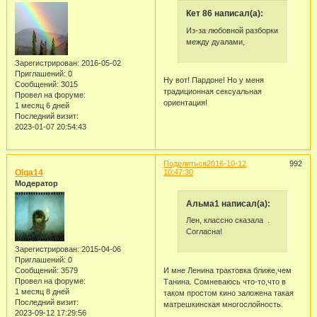
Кет 86 написал(а):
Из-за любовной разборки
между дуалами,
Зарегистрирован
: 2016-05-02
Приглашений:
0
Ну вот! Пардоне! Но у меня
Сообщений:
3015
традиционная сексуальная
Провел на форуме:
ориентация!
1 месяц 6 дней
Последний визит:
2023-01-07 20:54:43
Поделиться
2016-10-12
992
Olga14
10:47:30
Модератор
Альма1 написал(а):
Лен, классно сказала .
Согласна!
Зарегистрирован
: 2015-04-06
Приглашений:
0
И мне Ленина трактовка ближе,чем
Сообщений:
3579
Провел на форуме:
Танина. Сомневаюсь что-то,что в
1 месяц 8 дней
таком простом кино заложена такая
Последний визит:
матрешкинская многослойность.
2023-09-12 17:29:56