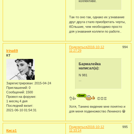
коллективе.
Так-то оно так, однако их узнавание
друг друга стало приобретать черты,
бОльшие, чем необходимо просто
для узнавания коллеги по работе..
Поделиться
2016-10-12
994
Irina69
11:27:29
КТ
Бармалейка
написал(а):
N 981
...
Зарегистрирован
: 2015-04-24
Приглашений:
0
Сообщений:
1500
Провел на форуме:
👌👍
👏👏👏
1 месяц 4 дня
Последний визит:
Хотя, Танино видение мне понятно и
2021-06-10 01:54:31
для меня подмножество Лениного 😁
Поделиться
2016-10-12
995
Киса1
11:33:14