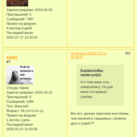
Зарегистрирован
: 2016-02-03
Приглашений:
0
Сообщений:
7487
Провел на форуме:
4 месяца 6 дней
Последний визит:
2022-07-17 12:34:24
Поделиться
2016-10-12
982
susna
05:43:07
КТ
Бармалейка
написал(а):
А я тоже вижу кхм...
символизм)). Но для
Откуда:
Киров
меня эти кривые
Зарегистрирован
: 2015-10-22
улыбки...
Приглашений:
0
Сообщений:
1494
Пол:
Женский
Возраст:
56
[1970-04-11]
Вот вот, данная трактовка мне ближе,
Провел на форуме:
чем копание в сааааамых глубинах
1 месяц 1 день
душ и судеб ГГ.
Последний визит:
2020-01-27 14:43:58