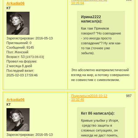
Arkadia06
10:26:04
КТ
Ирина2222
написал(а):
Как там Пряников
говорил? "Но совпадение
- это иногда просто
Зарегистрирован
: 2016-05-13
Приглашений:
0
совпадение"? Ну или как-
Сообщений:
9145
то так (точнее уже
Пол:
Женский
забыла).
Возраст:
53
[1973-06-03]
Провел на форуме:
2 месяца 8 дней
Это абсолютно материалистический
Последний визит:
взгляд на мир, а потому совершенно
2025-02-03 17:59:46
не совместим с символизмом.
Поделиться
2016-10-12
987
Arkadia06
10:32:46
КТ
Кет 86 написал(а):
Кривые улыбки у Игоря,
средство защиты в
сложных ситуациях, он
Зарегистрирован
: 2016-05-13
никогда не даст понять,