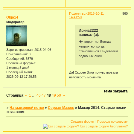
Поделиться
2016-10-11
960
Olga14
14:41:50
Модератор
Ирина2222
написал(а):
Ну, вероятно. Всегда
неприятно, когда
Зарегистрирован
: 2015-04-06
становишься свидетелем
Приглашений:
0
подобных сцен.
Сообщений:
3579
Провел на форуме:
1 месяц 8 дней
Последний визит:
Да! Скорее Вика почувствовала
2023-09-12 17:29:56
неловкость момента.
Тема закрыта
Страница:
«
1
…
46
47
48
49
50
»
»
На мажорной нотке
»
Сериал Мажор
»
Мажор 2014. Старые песни
о главном
Создать форум
|
Помощь по форуму