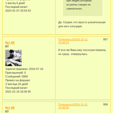
при людях,которым
1 месяц 6 дней
он,мягко говоря не
Последний визит:
симпатичен.
2023-01-07 20:54:43
Да. Скорее это просто унизительная
для него ситуация.
Поделиться
2016-10-11
957
Кет 86
14:36:23
КТ
И все же Вика ему посочувствовала,
но сразу отвернулась.
Зарегистрирован
: 2016-07-16
Приглашений:
0
Сообщений:
5069
Провел на форуме:
2 месяца 20 дней
Последний визит:
2021-01-16 18:30:45
Поделиться
2016-10-11
958
Кет 86
14:38:32
КТ