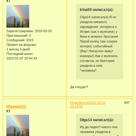
КТ
Irina69 написал(а):
Olga14 написал(а):Я не
увидела никакого
зарождения интереса к
Зарегистрирован
: 2016-05-02
Игорю (как к мужчине) у
Приглашений:
0
Вики в момент бросания
Сообщений:
3015
Лерой колец там скорее
Провел на форуме:
интерес событийный
1 месяц 6 дней
(Вау! Нескучно живут
Последний визит:
мажоры!).Как к мужчине,
2023-01-07 20:54:43
согласна, но Виктория
увидела в нем
"человека",
Да откуда?!
Поделиться
2016-10-11
947
Ирина2222
14:13:52
КТ
Olga14 написал(а):
Ир,да ладно? какого она
человека увидела в