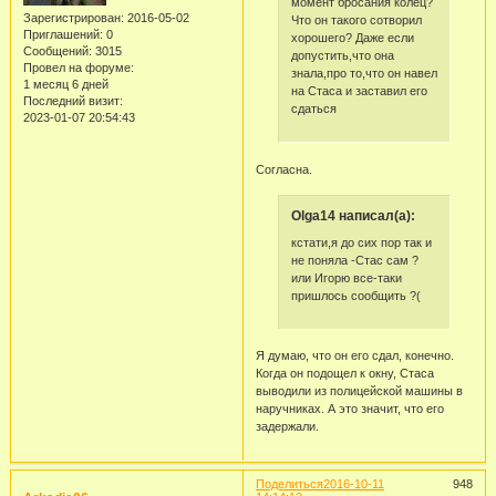
момент бросания колец?
Зарегистрирован
: 2016-05-02
Что он такого сотворил
Приглашений:
0
хорошего? Даже если
Сообщений:
3015
допустить,что она
Провел на форуме:
знала,про то,что он навел
1 месяц 6 дней
на Стаса и заставил его
Последний визит:
сдаться
2023-01-07 20:54:43
Согласна.
Olga14 написал(а):
кстати,я до сих пор так и
не поняла -Стас сам ?
или Игорю все-таки
пришлось сообщить ?(
Я думаю, что он его сдал, конечно.
Когда он подощел к окну, Стаса
выводили из полицейской машины в
наручниках. А это значит, что его
задержали.
Поделиться
2016-10-11
948