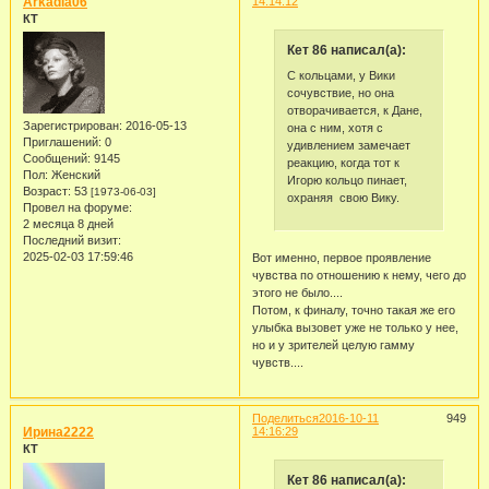
Arkadia06
14:14:12
КТ
Кет 86 написал(а):
С кольцами, у Вики
сочувствие, но она
отворачивается, к Дане,
Зарегистрирован
: 2016-05-13
она с ним, хотя с
Приглашений:
0
удивлением замечает
Сообщений:
9145
реакцию, когда тот к
Пол:
Женский
Игорю кольцо пинает,
Возраст:
53
[1973-06-03]
охраняя свою Вику.
Провел на форуме:
2 месяца 8 дней
Последний визит:
2025-02-03 17:59:46
Вот именно, первое проявление
чувства по отношению к нему, чего до
этого не было....
Потом, к финалу, точно такая же его
улыбка вызовет уже не только у нее,
но и у зрителей целую гамму
чувств....
Поделиться
2016-10-11
949
Ирина2222
14:16:29
КТ
Кет 86 написал(а):