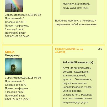
Мужчину она увидела,
когда закрыл от пули
Зарегистрирован
: 2016-05-02
Приглашений:
0
Все же не мужчину, а человека. И
Сообщений:
3015
закрывал он собой тоже человека.
Провел на форуме:
1 месяц 6 дней
Последний визит:
2023-01-07 20:54:43
Поделиться
2016-10-11
950
Olga14
14:19:48
Модератор
Arkadia06 написал(а):
А тут им приоткрылась
область, касающаяся
взаимоотношений,
Зарегистрирован
: 2015-04-06
чувств.... Оказывается,
Приглашений:
0
ему/ей тоже ничего
Сообщений:
3579
человеческое не чуждо...
Провел на форуме:
Они не роботы,
1 месяц 8 дней
оказывается... Наконец-
Последний визит:
то с этих моментов они
2023-09-12 17:29:56
выделили друг друга