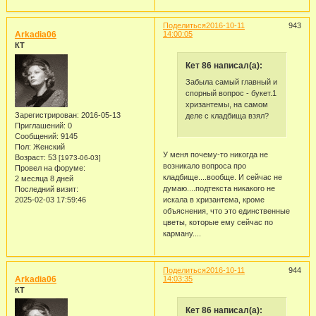
Поделиться
2016-10-11
943
Arkadia06
14:00:05
КТ
Кет 86 написал(а):
Забыла самый главный и
спорный вопрос - букет.1
хризантемы, на самом
Зарегистрирован
: 2016-05-13
деле с кладбища взял?
Приглашений:
0
Сообщений:
9145
Пол:
Женский
У меня почему-то никогда не
Возраст:
53
[1973-06-03]
возникало вопроса про
Провел на форуме:
кладбище....вообще. И сейчас не
2 месяца 8 дней
думаю....подтекста никакого не
Последний визит:
2025-02-03 17:59:46
искала в хризантема, кроме
объяснения, что это единственные
цветы, которые ему сейчас по
карману....
Поделиться
2016-10-11
944
Arkadia06
14:03:35
КТ
Кет 86 написал(а):