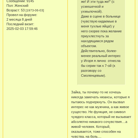
Сообщений:
9145
же! И эти туда же!" (с
Пол:
Женский
усмешечкой и
Возраст:
53
[1973-06-03]
ухмылочкой).
Провел на форуме:
Даже в сцене в больнице
2 месяца 8 дней
(чувствую кидаемые в
Последний визит:
меня тухлые яйца!) у
2025-02-03 17:59:46
него скорее пока желание
приухлестнуть за
находящимся рядом
объектом.
Действительно, более-
менее реальный интерес
у Игоря я лично отнесла
бы серии так к 7-ой (к
разговору со
Смоленцевым).
Зайка, ты почему-то не хочешь
никогда замечать нюансы, которые я
пытаюсь подчеркнуть. Он вызвал
интерес не как мужчина, а как живое
существо. Не функция, не символ
чуждого класса, который не вызывает
абсолютно никакого сочувствия....а
живой человек. Который,
оказывается, тоже способен на
чувства, на боль....