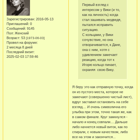
Первый взгляд с
интересом у Вики (и то,
как на личность) когда
Зарегистрирован
: 2016-05-13
стал зашивать медведя,
Приглашений:
0
пытался исправить
Сообщений:
9145
ситуацию.
Пол:
Женский
С кольцами, у Вики
Возраст:
53
[1973-06-03]
сочувствие, но она
Провел на форуме:
отворачивается, к Дане,
2 месяца 8 дней
она с ним, хотя с
Последний визит:
удивлением замечает
2025-02-03 17:59:46
реакцию, когда тот к
Игорю кольцо пинает,
охраняя свою Вику.
Я беру это как отправную точку, когда
он из пустого места, которое не
замечают (совершенно чистый лист),
вдруг заставил остановить на себе
взгляд.... И очень символична его
улыбка при этом, точно такая же, как
в самом финале. Круг замкнулся -
начало и конец совпали.... Дальше
либо начнется новый виток, как по
спирали, с новым качеством, либо
все на этом и закончится...