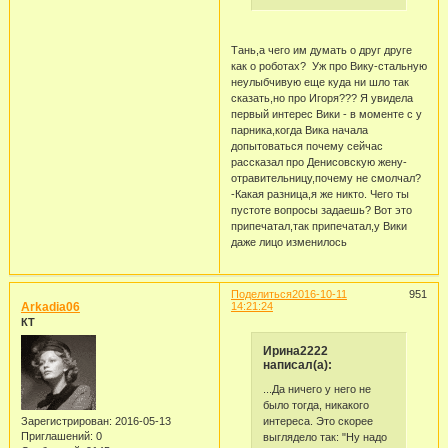
Тань,а чего им думать о друг друге
как о роботах? Уж про Вику-стальную
неулыбчивую еще куда ни шло так
сказать,но про Игоря??? Я увидела
первый интерес Вики - в моменте с у
парника,когда Вика начала
допытоваться почему сейчас
рассказал про Денисовскую жену-
отравительницу,почему не смолчал?
-Какая разница,я же никто. Чего ты
пустоте вопросы задаешь? Вот это
припечатал,так припечатал,у Вики
даже лицо изменилось
Поделиться
2016-10-11
951
Arkadia06
14:21:24
КТ
Ирина2222
написал(а):
...Да ничего у него не
было тогда, никакого
интереса. Это скорее
Зарегистрирован
: 2016-05-13
Приглашений:
0
выглядело так: "Ну надо