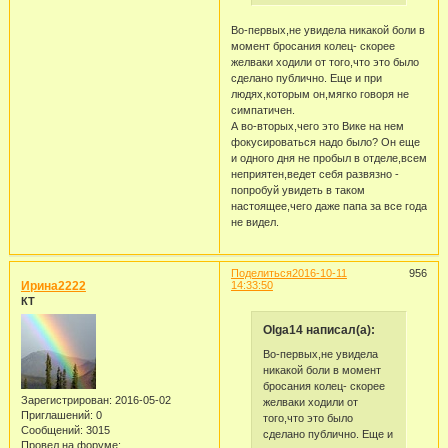
Во-первых,не увидела никакой боли в
момент бросания колец- скорее
желваки ходили от того,что это было
сделано публично. Еще и при
людях,которым он,мягко говоря не
симпатичен.
А во-вторых,чего это Вике на нем
фокусироваться надо было? Он еще
и одного дня не пробыл в отделе,всем
неприятен,ведет себя развязно -
попробуй увидеть в таком
настоящее,чего даже папа за все года
не видел.
Поделиться
2016-10-11
956
Ирина2222
14:33:50
КТ
Olga14 написал(а):
Во-первых,не увидела
никакой боли в момент
бросания колец- скорее
Зарегистрирован
: 2016-05-02
желваки ходили от
Приглашений:
0
того,что это было
Сообщений:
3015
сделано публично. Еще и
Провел на форуме: