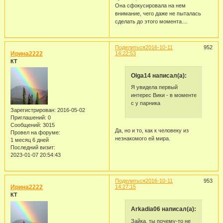
Она сфокусировала на нем
внимание, чего даже не пыталась
сделать до этого момента....
Поделиться
2016-10-11
952
Ирина2222
14:22:53
КТ
Olga14 написал(а):
Я увидела первый
интерес Вики - в моменте
с у парника
Зарегистрирован
: 2016-05-02
Приглашений:
0
Сообщений:
3015
Да, но и то, как к человеку из
Провел на форуме:
незнакомого ей мира.
1 месяц 6 дней
Последний визит:
2023-01-07 20:54:43
Поделиться
2016-10-11
953
Ирина2222
14:27:15
КТ
Arkadia06 написал(а):
Зайка, ты почему-то не