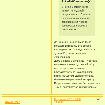
Arkadia06 написал(а):
у него в момент, когда
увидел их с Даней
целующихся.... Это еще
не чувства, конечно, но
зарождение интереса,
каков/какова он/она в
отношениях....
Да ничего у него не было тогда,
никакого интереса. Это скорее
выглядело так: "Ну надо же! И эти
туда же!" (с усмешечкой и
ухмылочкой).
Даже в сцене в больнице (чувствую
кидаемые в меня тухлые яйца!) у
него скорее пока желание
приухлестнуть за находящимся
рядом объектом. Действительно,
более-менее реальный интерес у
Игоря я лично отнесла бы серии так к
7-ой (к разговору со Смоленцевым).
Поделиться
2016-10-11
946
Ирина2222
14:10:02