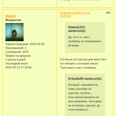
Поделиться
2016-10-11
955
Olga14
14:30:49
Модератор
Ирина2222
написал(а):
Да, но и то, как к
человеку из незнакомого
Зарегистрирован
: 2015-04-06
ей мира.
Приглашений:
0
Сообщений:
3579
Провел на форуме:
Согласна,это как раз для меня был
1 месяц 8 дней
Последний визит:
тот интерес о котором пишет
2023-09-12 17:29:56
Таня,просто как к человеку.
Arkadia06 написал(а):
Который, оказывается,
тоже способен на
чувства, на боль....
Она сфокусировала на
нем внимание, чего даже
не пыталась сделать до
этого момента....