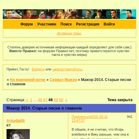
Форум
Участники
Поиск
Регистрация
Войти
Активные темы
Степень доверия источникам информации каждый определяет для себя сам;)
Вместо Правил:
на форуме Правил нет, поэтому приветствуются чувство
такта и чувство меры)
Привет, Гость!
Войдите
или
зарегистрируйтесь
.
»
На мажорной нотке
»
Сериал Мажор
»
Мажор 2014. Старые песни
о главном
Страница:
«
1
…
46
47
48
49
50
»
Тема закрыта
Мажор 2014. Старые песни о главном
Поделиться
2016-10-11
941
Arkadia06
13:47:37
КТ
В общем, я не считаю, что Игорь
влюбился в Вику раньше, чем она в