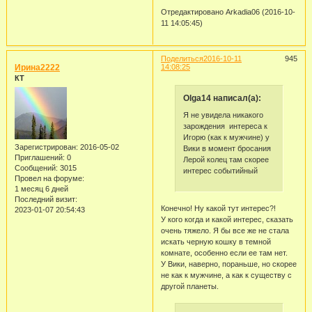
Отредактировано Arkadia06 (2016-10-
11 14:05:45)
Поделиться
2016-10-11
945
Ирина2222
14:08:25
КТ
Olga14 написал(а):
Я не увидела никакого
зарождения интереса к
Игорю (как к мужчине) у
Зарегистрирован
: 2016-05-02
Вики в момент бросания
Приглашений:
0
Лерой колец там скорее
Сообщений:
3015
интерес событийный
Провел на форуме:
1 месяц 6 дней
Последний визит:
Конечно! Ну какой тут интерес?!
2023-01-07 20:54:43
У кого когда и какой интерес, сказать
очень тяжело. Я бы все же не стала
искать черную кошку в темной
комнате, особенно если ее там нет.
У Вики, наверно, пораньше, но скорее
не как к мужчине, а как к существу с
другой планеты.