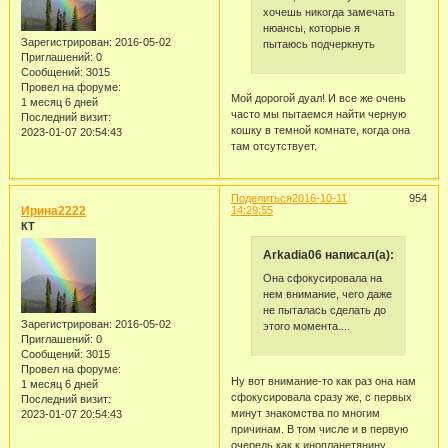
хочешь никогда замечать
нюансы, которые я
Зарегистрирован
: 2016-05-02
пытаюсь подчеркнуть
Приглашений:
0
Сообщений:
3015
Провел на форуме:
Мой дорогой дуал! И все же очень
1 месяц 6 дней
часто мы пытаемся найти черную
Последний визит:
кошку в темной комнате, когда она
2023-01-07 20:54:43
там отсутствует.
Поделиться
2016-10-11
954
Ирина2222
14:29:55
КТ
Arkadia06 написал(а):
Она сфокусировала на
нем внимание, чего даже
не пыталась сделать до
Зарегистрирован
: 2016-05-02
этого момента....
Приглашений:
0
Сообщений:
3015
Провел на форуме:
Ну вот внимание-то как раз она нам
1 месяц 6 дней
сфокусировала сразу же, с первых
Последний визит:
минут знакомства по многим
2023-01-07 20:54:43
причинам. В том числе и в первую
очередь как к инопланетянину.