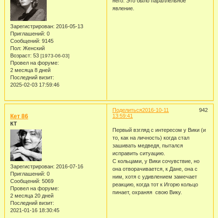
него. Это было параллельное
явление.
Зарегистрирован
: 2016-05-13
Приглашений:
0
Сообщений:
9145
Пол:
Женский
Возраст:
53
[1973-06-03]
Провел на форуме:
2 месяца 8 дней
Последний визит:
2025-02-03 17:59:46
Поделиться
2016-10-11
942
Кет 86
13:59:41
КТ
Первый взгляд с интересом у Вики (и
то, как на личность) когда стал
зашивать медведя, пытался
исправить ситуацию.
С кольцами, у Вики сочувствие, но
Зарегистрирован
: 2016-07-16
она отворачивается, к Дане, она с
Приглашений:
0
ним, хотя с удивлением замечает
Сообщений:
5069
реакцию, когда тот к Игорю кольцо
Провел на форуме:
пинает, охраняя свою Вику.
2 месяца 20 дней
Последний визит:
2021-01-16 18:30:45