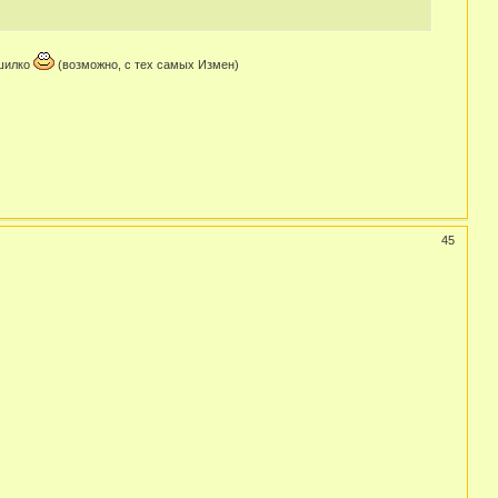
ушилко
(возможно, с тех самых Измен)
45