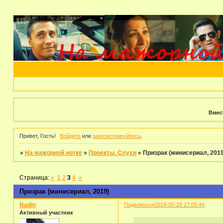
Вмес
Привет, Гость!
Войдите
или
зарегистрируйтесь
.
»
На мажорной нотке
»
Проекты. Слухи
»
Призрак (минисериал, 2019
Страница:
«
1
2
3
4
»
Призрак (минисериал, 2019)
Nadin
Поделиться
2018-05-29 17:05:44
Активный участник