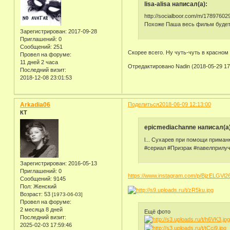
lisa-alisa написал(а):
http://socialboor.com/m/1789760
Похоже Паша весь фильм будет 
Зарегистрирован
: 2017-09-28
Приглашений:
0
Сообщений:
251
Скорее всего. Ну чуть-чуть в красном 
Провел на форуме:
11 дней 2 часа
Отредактировано Nadin (2018-05-29 17
Последний визит:
2018-12-08 23:01:53
Arkadia06
Поделиться
2018-06-09 12:13:00
КТ
epicmediachanne написал(а)
l... Сухарев при помощи приман
#сериал #Призрак #павелприлуч
Зарегистрирован
: 2016-05-13
Приглашений:
0
https://www.instagram.com/p/BjzELGVl2
Сообщений:
9145
Пол:
Женский
Возраст:
53
[1973-06-03]
Провел на форуме:
2 месяца 8 дней
Ещё фото
Последний визит:
2025-02-03 17:59:46