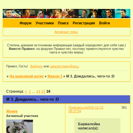
Форум
Участники
Поиск
Регистрация
Войти
Активные темы
Степень доверия источникам информации каждый определяет для себя сам;)
Вместо Правил:
на форуме Правил нет, поэтому приветствуются чувство
такта и чувство меры)
Привет, Гость!
Войдите
или
зарегистрируйтесь
.
»
На мажорной нотке
»
Мажор 3
»
М 3. Дождались.. чего-то :D
Страница:
«
1
…
14
15
16
М 3. Дождались.. чего-то :D
Поделиться
2018-12-23
301
Женек
09:37:04
Активный участник
Бармалейка
написал(а):