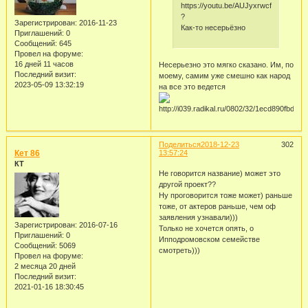
https://youtu.be/AUJyxrwcfZg
?
Зарегистрирован
: 2016-11-23
Как-то несерьёзно
Приглашений:
0
Сообщений:
645
Провел на форуме:
16 дней 11 часов
Несерьезно это мягко сказано. Им, по
Последний визит:
моему, самим уже смешно как народ
2023-05-09 13:32:19
на все это ведется
Поделиться
2018-12-23
302
Кет 86
13:57:24
КТ
Не говорится название) может это
другой проект??
Ну проговорится тоже может) раньше
тоже, от актеров раньше, чем оф
заявления узнавали)))
Зарегистрирован
: 2016-07-16
Только не хочется опять, о
Приглашений:
0
Ипподромовском семействе
Сообщений:
5069
смотреть)))
Провел на форуме:
2 месяца 20 дней
Последний визит:
2021-01-16 18:30:45