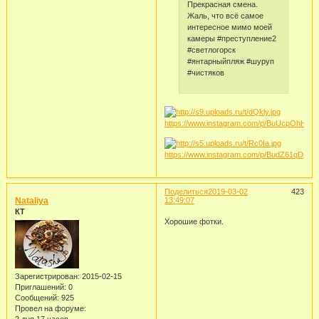
Прекрасная смена.
Жаль, что всё самое
интересное мимо моей
камеры #преступление2
#светлогорск
#янтарныйпляж #шуруп
#чистяков
https://www.instagram.com/p/BuUcpOhH0N
https://www.instagram.com/p/BudZ61qDpJ5/
Поделиться
2019-03-02
423
Nataliya
13:49:07
КТ
Хорошие фотки.
Зарегистрирован
: 2015-02-15
Приглашений:
0
Сообщений:
925
Провел на форуме: