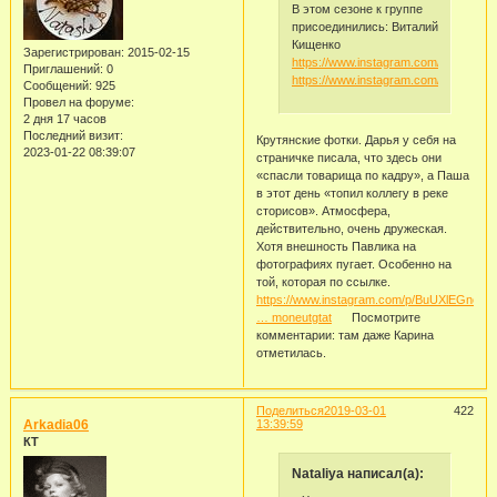
В этом сезоне к группе
присоединились: Виталий
Кищенко
Зарегистрирован
: 2015-02-15
https://www.instagram.com/p/BuHc_C
Приглашений:
0
https://www.instagram.com/p/BuHgg
Сообщений:
925
Провел на форуме:
2 дня 17 часов
Последний визит:
Крутянские фотки. Дарья у себя на
2023-01-22 08:39:07
страничке писала, что здесь они
«спасли товарища по кадру», а Паша
в этот день «топил коллегу в реке
сторисов». Атмосфера,
действительно, очень дружеская.
Хотя внешность Павлика на
фотографиях пугает. Особенно на
той, которая по ссылке.
https://www.instagram.com/p/BuUXlEGnoKZ
… moneutgtat
Посмотрите
комментарии: там даже Карина
отметилась.
Поделиться
2019-03-01
422
Arkadia06
13:39:59
КТ
Nataliya написал(а):