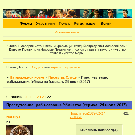
Форум
Участники
Поиск
Регистрация
Войти
Активные темы
Степень доверия источникам информации каждый определяет для себя сам;)
Вместо Правил:
на форуме Правил нет, поэтому приветствуются чувство
такта и чувство меры)
Привет, Гость!
Войдите
или
зарегистрируйтесь
.
»
На мажорной нотке
»
Проекты. Слухи
»
Преступление,
раб.название Убийство (сериал, 24 июля 2017)
Страница:
«
1
…
20
21
22
Преступление, раб.название Убийство (сериал, 24 июля 2017)
Поделиться
2019-02-27
421
Nataliya
22:03:28
КТ
Arkadia06 написал(а):