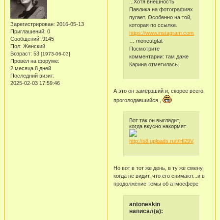
...Хотя внешность
Павлика на фотографиях
пугает. Особенно на той,
Зарегистрирован
: 2016-05-13
которая по ссылке.
Приглашений:
0
https://www.instagram.com/p/BuUXl
Сообщений:
9145
… moneutgtat
Пол:
Женский
Посмотрите
Возраст:
53
[1973-06-03]
комментарии: там даже
Провел на форуме:
Карина отметилась.
2 месяца 8 дней
Последний визит:
2025-02-03 17:59:46
А это он замёрзший и, скорее всего,
проголодавшийся ,
Вот так он выглядит,
когда вкусно накормят
Но вот в тот же день, в ту же смену,
когда не видит, что его снимают...и в
продолжение темы об атмосфере
antoneskin
написал(а):