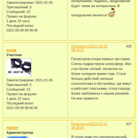
нетерпением. Надеюсь, продолжение
Зарегистрирован
: 2021-01-05
будет таким же интересным. В
Приглашений:
0
Сообщений:
23
понедельник начнется!
Провел на форуме:
1 день 22 часа
Последний визит:
2021-09-09 08:46:40
Поделиться
2021-03-23
426
юлия
08:30:27
Участник
Посмотрела вчера первые три серии.
Слегка подрастеряли атмосферу. Фон
стал более теплый, несмотря на
более холодное время года. Стало
больше действий, меньше
Зарегистрирован
: 2021-01-05
психологизма и обстановка, где живут
Приглашений:
0
и работают персонажи, стала гораздо
Сообщений:
23
более приближена к нашим реалиям.
Провел на форуме:
Но мне нравится.
1 день 22 часа
Последний визит:
2021-09-09 08:46:40
Поделиться
2021-07-23
427
Admin
16:26:54
Администратор
Я точно знаю что смотрела весной.