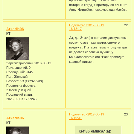
про себя: чувствует что не все
потеряно когда, к примеру он слышит
Анну Нетребко, поющую леди Макбет.
Поделиться
2017-08-19
22
Arkadia06
16:18:17
КТ
Да, да, Энжи:) я по таким дискуссиям
соскучилась.. как глоток свежего
воздуха.. И эта же тема, что культура
не делает человека лучше, у
Кончаловского в его "Рае" проходит
красной нитью...
Зарегистрирован
: 2016-05-13
Приглашений:
0
Сообщений:
9145
Пол:
Женский
Возраст:
53
[1973-06-03]
Провел на форуме:
2 месяца 8 дней
Последний визит:
2025-02-03 17:59:46
Поделиться
2017-08-19
23
Arkadia06
16:19:31
КТ
Кет 86 написал(а):