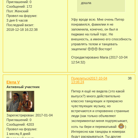
Приглашений:
0
дошла
Сообщений:
172
Пол:
Женский
Провел на форуме:
Уфу вроде всю. Мне очень Питер
3 дня 6 часов
понравился, фамилии я не
Последний визит:
запомнила, конечно, он был в
2018-12-18 16:22:38
пиджаке на голый торс. Не
внешность, а именно его способность
управлять телом и танцевать
зацепила! 😍😍😍 Восторг!
Отредактировано Maria (2017-10-04
12:54:32)
Поделиться
2017-10-04
38
Elena V
13:06:24
Активный участник
Питер я ещё не видела (это какой
выпуск?) много действительно
классно танцующих и прекрасно
чувствующих музыку, но
встречаются и откровенно странные
Зарегистрирован
: 2017-01-04
люди (как только объявляют
Приглашений:
0
экспериментал меня подтрясывает,
Сообщений:
4203
хоть ты бери и перематывай
)
Провел на форуме:
Интересно как танцоры в номерах
1 месяц 8 дней
будут раскрываться. Ты другие