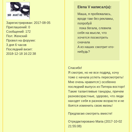
Elena V написал(а):
Маша, я пробежалась,
вроде там без рекламы,
Зарегистрирован
: 2017-08-05
попробуй
Приглашений:
0
пока бегала, словила
Сообщений:
172
себя на мысли, что
Пол:
Женский
хочется посмотреть
Провел на форуме:
сначала
3 дня 6 часов
А из наших смотрит кто-
Последний визит:
нибудь?
2018-12-18 16:22:38
Спасибо!
Я смотрю, но не все подряд, хочу
тоже с начала успеть пересмотреть!
Мне очень нравится:) особенно
последний выпуск из Питера восторг!
Такие талантливые танцоры, причем
разновозрастные, здорово, что люди
находят себя в разном возрасте и не
боятся изменить свою жизнь!
Предлагаю смотреть вместе!
Отредактировано Maria (2017-10-02
21:55:08)