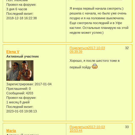
Пол:
Женский
Провел на форуме:
Я вчера первый начала смотреть:)
3 дня 6 часов
решила с начала, но было уже очень
Последний визит:
поздно и я на половине выключила.
2018-12-18 16:22:38
Еще смотрела последний и в Уфе
кастинг. Остальные планирую на этой
неделе может успею:)
Поделиться
2017-10-03
32
Elena V
09:39:39
Активный участник
Хорошо, я после шестого тоже в
первый пойду
Зарегистрирован
: 2017-01-04
Приглашений:
0
Сообщений:
4203
Провел на форуме:
1 месяц 8 дней
Последний визит:
2023-01-03 19:08:13
Поделиться
2017-10-03
33
Maria
10:53:44