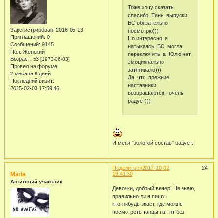
Тоже хочу сказать
спасибо, Тань, выпуски
БС обязательно
Зарегистрирован
: 2016-05-13
посмотрю)))
Приглашений:
0
Но интересно, я
Сообщений:
9145
натыкаясь, БС, могла
Пол:
Женский
переключить, а Юлю нет,
Возраст:
53
[1973-06-03]
эмоционально
Провел на форуме:
затягивало)))
2 месяца 8 дней
Да, что прежние
Последний визит:
наставники
2025-02-03 17:59:46
возвращаются, очень
радует)))
И меня "золотой состав" радует.
Поделиться
2017-10-02
24
Maria
19:41:30
Активный участник
Девочки, добрый вечер! Не знаю,
правильно ли я пишу..
кто-нибудь знает, где можно
посмотреть танцы на тнт без