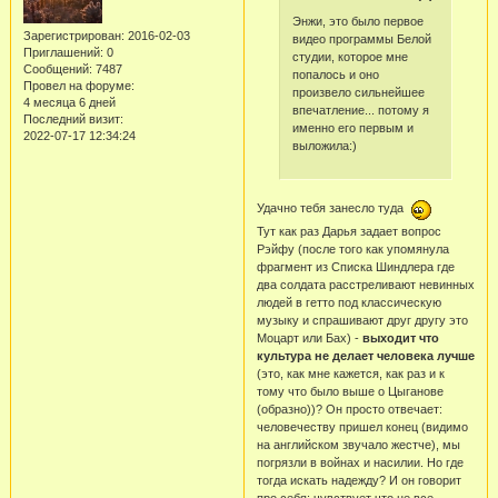
Энжи, это было первое
Зарегистрирован
: 2016-02-03
видео программы Белой
Приглашений:
0
студии, которое мне
Сообщений:
7487
попалось и оно
Провел на форуме:
произвело сильнейшее
4 месяца 6 дней
впечатление... потому я
Последний визит:
именно его первым и
2022-07-17 12:34:24
выложила:)
Удачно тебя занесло туда
Тут как раз Дарья задает вопрос
Рэйфу (после того как упомянула
фрагмент из Списка Шиндлера где
два солдата расстреливают невинных
людей в гетто под классическую
музыку и спрашивают друг другу это
Моцарт или Бах) -
выходит что
культура не делает человека лучше
(это, как мне кажется, как раз и к
тому что было выше о Цыганове
(образно))? Он просто отвечает:
человечеству пришел конец (видимо
на английском звучало жестче), мы
погрязли в войнах и насилии. Но где
тогда искать надежду? И он говорит