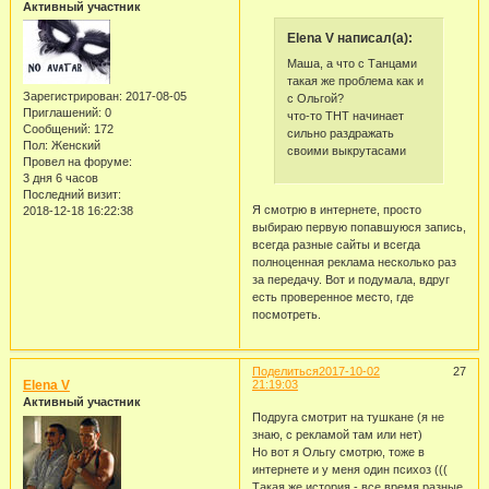
Активный участник
Elena V написал(а):
Маша, а что с Танцами
такая же проблема как и
Зарегистрирован
: 2017-08-05
с Ольгой?
Приглашений:
0
что-то ТНТ начинает
Сообщений:
172
сильно раздражать
Пол:
Женский
своими выкрутасами
Провел на форуме:
3 дня 6 часов
Последний визит:
Я смотрю в интернете, просто
2018-12-18 16:22:38
выбираю первую попавшуюся запись,
всегда разные сайты и всегда
полноценная реклама несколько раз
за передачу. Вот и подумала, вдруг
есть проверенное место, где
посмотреть.
Поделиться
2017-10-02
27
Elena V
21:19:03
Активный участник
Подруга смотрит на тушкане (я не
знаю, с рекламой там или нет)
Но вот я Ольгу смотрю, тоже в
интернете и у меня один психоз (((
Такая же история - все время разные