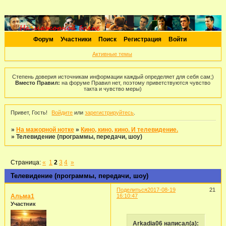
Форум
Участники
Поиск
Регистрация
Войти
Активные темы
Степень доверия источникам информации каждый определяет для себя сам;)
Вместо Правил:
на форуме Правил нет, поэтому приветствуются чувство
такта и чувство меры)
Привет, Гость!
Войдите
или
зарегистрируйтесь
.
»
На мажорной нотке
»
Кино, кино, кино. И телевидение.
»
Телевидение (программы, передачи, шоу)
Страница:
«
1
2
3
4
»
Телевидение (программы, передачи, шоу)
Поделиться
2017-08-19
21
Альма1
16:10:47
Участник
Arkadia06 написал(а):