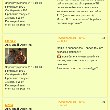
Зарегистрирован
: 2017-01-04
сайты и с рекламой, и раньше ТВ
Приглашений:
0
серии не найти, а после показа в
Сообщений:
4203
хорошем качестве только на сайте
Провел на форуме:
ТНТ (но опять же с рекламой)
1 месяц 8 дней
Может ТНТ нашёл способ борьбы с
Последний визит:
сайтами-пиратами?
2023-01-03 19:08:13
Поделиться
2017-10-02
28
Elena V
21:43:54
Активный участник
Маша, я пробежалась, вроде там без
рекламы, попробуй
пока бегала, словила себя на
мысли, что хочется посмотреть
сначала
Зарегистрирован
: 2017-01-04
А из наших смотрит кто-нибудь?
Приглашений:
0
Сообщений:
4203
Провел на форуме:
1 месяц 8 дней
Последний визит:
2023-01-03 19:08:13
Поделиться
2017-10-02
29
Maria
21:52:34
Активный участник