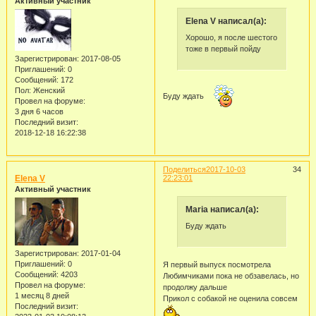
Активный участник
Elena V написал(а):
Хорошо, я после шестого
тоже в первый пойду
Зарегистрирован
: 2017-08-05
Приглашений:
0
Сообщений:
172
Пол:
Женский
Буду ждать
Провел на форуме:
3 дня 6 часов
Последний визит:
2018-12-18 16:22:38
Поделиться
2017-10-03
34
Elena V
22:23:01
Активный участник
Maria написал(а):
Буду ждать
Зарегистрирован
: 2017-01-04
Приглашений:
0
Я первый выпуск посмотрела
Сообщений:
4203
Любимчиками пока не обзавелась, но
Провел на форуме:
продолжу дальше
1 месяц 8 дней
Прикол с собакой не оценила совсем
Последний визит: