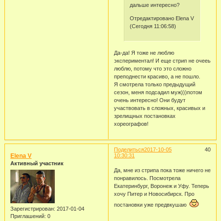
дальше интересно?
Отредактировано Elena V
(Сегодня 11:06:58)
Да-да! Я тоже не люблю
экспериментал! И еще стрип не очееь
люблю, потому что это сложно
преподнести красиво, а не пошло.
Я смотрела только предыдущий
сезон, меня подсадил муж)))потом
очень интересно! Они будут
участвовать в сложных, красивых и
зрелищных постановках
хореографов!
Поделиться
2017-10-05
40
Elena V
10:30:31
Активный участник
Да, мне из стрипа пока тоже ничего не
понравилось. Посмотрела
Екатеринбург, Воронеж и Уфу. Теперь
хочу Питер и Новосибирск. Про
постановки уже предвкушаю
Зарегистрирован
: 2017-01-04
Приглашений:
0