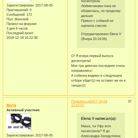
посмотрела
Зарегистрирован
: 2017-08-05
Любимчиками пока не
Приглашений:
0
обзавелась, но продолжу
Сообщений:
172
дальше
Пол:
Женский
Прикол с собакой не
Провел на форуме:
оценила совсем
3 дня 6 часов
Последний визит:
Отредактировано Elena V
2018-12-18 16:22:38
(Вчера 20:24:06)
О! Я вчера первый выпуск
досмотрела!
Мне три девочки последние очень
понравились!
А собачка видимо в следующем
отборе уйдет))) не оставят же ее в
танцах)))
Поделиться
2017-10-04
37
Maria
12:54:01
Активный участник
Elena V написал(а):
Маша, ты Уфу всю
посмотрела? Я до
Зарегистрирован
: 2017-08-05
Александра Загидуллина