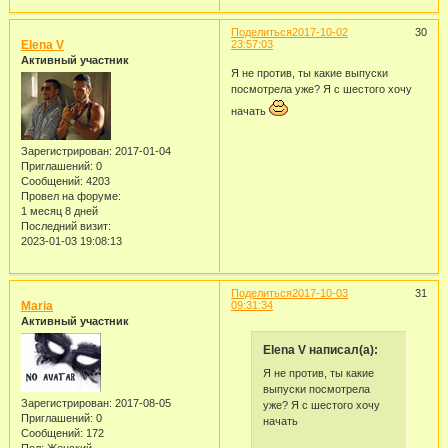
Поделиться
2017-10-02
30
Elena V
23:57:03
Активный участник
Я не против, ты какие выпуски
посмотрела уже? Я с шестого хочу
начать
Зарегистрирован
: 2017-01-04
Приглашений:
0
Сообщений:
4203
Провел на форуме:
1 месяц 8 дней
Последний визит:
2023-01-03 19:08:13
Поделиться
2017-10-03
31
Maria
09:31:34
Активный участник
Elena V написал(а):
Я не против, ты какие
выпуски посмотрела
Зарегистрирован
: 2017-08-05
уже? Я с шестого хочу
Приглашений:
0
начать
Сообщений:
172