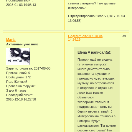
Последний визит:
сезоны смотрела? Там дальше
2023-01-03 19:08:13
интересно?
Отредактировано Elena V (2017-10-04
13:06:58)
Поделиться
2017-10-04
39
Maria
14:24:19
Активный участник
Elena V написал(а):
Питер я ещё не видела
(это какой выпуск?)
Зарегистрирован
: 2017-08-05
много действительно
Приглашений:
0
классно танцующих и
Сообщений:
172
прекрасно чувствующих
Пол:
Женский
музыку, но встречаются
Провел на форуме:
и откровенно странные
3 дня 6 часов
люди (как только
Последний визит:
объявляют
2018-12-18 16:22:38
экспериментал меня
подтрясывает, хоть ты
бери и перематывай )
Интересно как танцоры в
номерах будут
раскрываться. Ты другие
сезоны смотрела? Там