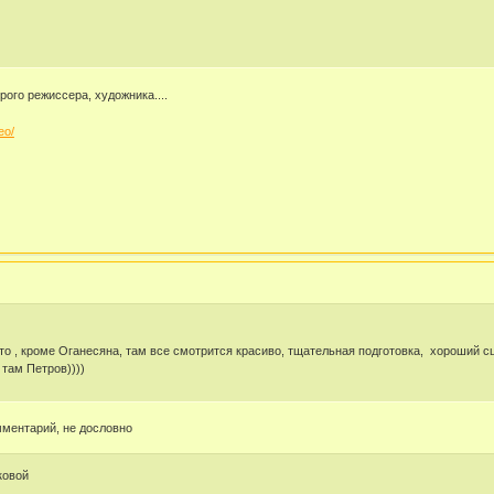
рого режиссера, художника....
eo/
то , кроме Оганесяна, там все смотрится красиво, тщательная подготовка, хороший сце
там Петров))))
мментарий, не дословно
ковой