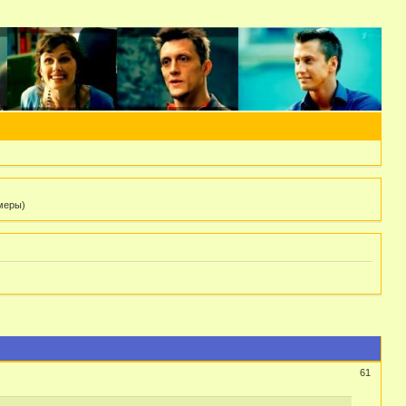
 меры)
61