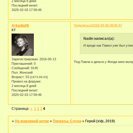
2 месяца 8 дней
Последний визит:
2025-02-03 17:59:46
Arkadia06
Поделиться
2018-04-06 09:05:47
КТ
Nadin написал(а):
И вроде как Павел уже был утв
Зарегистрирован
: 2016-05-13
Под Павла и деньги у Фонда кино выпр
Приглашений:
0
Сообщений:
9145
Пол:
Женский
Возраст:
53
[1973-06-03]
Провел на форуме:
2 месяца 8 дней
Последний визит:
2025-02-03 17:59:46
Страница:
«
1
2
3
4
»
На мажорной нотке
»
Проекты. Слухи
»
Герой (х\ф, 2019)