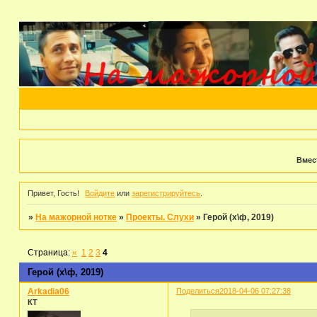
Вмес
Привет, Гость!
Войдите
или
зарегистрируйтесь
.
»
На мажорной нотке
»
Проекты. Слухи
»
Герой (х\ф, 2019)
Страница:
«
1
2
3
4
Герой (х\ф, 2019)
Arkadia06
Поделиться
2018-04-06 07:27:38
КТ