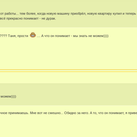
от работы... тем более, когда новую машину приобрёл, новую квартиру купил и теперь 
 всё прекрасно понимает - не дурак.
????? Таня, прости
.... А что он понимает - мы знать не можем))))
 можем))))
чное принимаешь. Мне вот не смешно... Обидно за него. А то, что он понимает, я прив