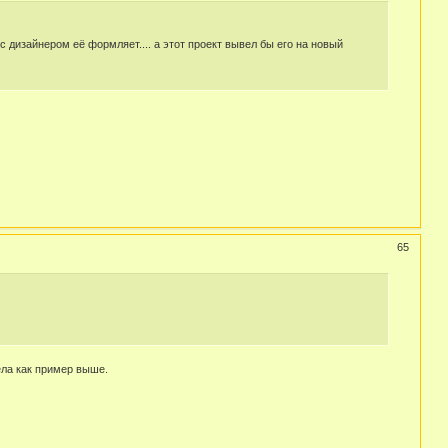
с дизайнером её формляет.... а этот проект вывел бы его на новый
65
ела как пример выше.