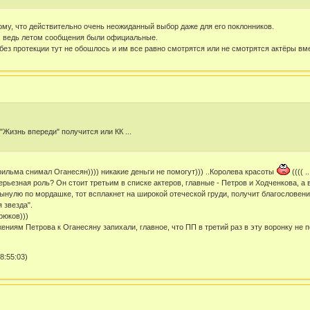
тому, что действительно очень неожиданный выбор даже для его поклонников.
н, ведь летом сообщения были официальные.
без протекции тут не обошлось и им все равно смотрятся или не смотрятся актёры вм
 "Жизнь впереди" получится или КК ...
ильма снимал Оганесян)))) никакие деньги не помогут))) ..Королева красоты
(((( 
серьезная роль? Он стоит третьим в списке актеров, главные - Петров и Ходченкова, а
нулю по мордашке, тот всплакнет на широкой отеческой груди, получит благословение н
 звезда".
рюков)))
ениям Петрова к Оганесяну запихали, главное, что ПП в третий раз в эту воронку не 
8:55:03)