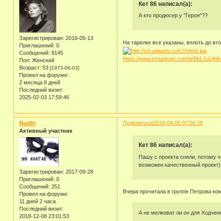
Кет 86 написал(а):
А кто продюсер у "Героя"??
Зарегистрирован
: 2016-05-13
На тарелке все указаны, вплоть до вто
Приглашений:
0
Сообщений:
9145
https://www.instagram.com/p/BhL1uUjhK
Пол:
Женский
Возраст:
53
[1973-06-03]
Провел на форуме:
2 месяца 8 дней
Последний визит:
2025-02-03 17:59:46
Nadin
Поделиться
2018-04-06 07:56:29
Активный участник
Кет 86 написал(а):
Пашу с проекта сняли, потому ч
возможен качественный проект) 
Зарегистрирован
: 2017-09-28
Приглашений:
0
Сообщений:
251
Вчера прочитала в группе Петрова ко
Провел на форуме:
11 дней 2 часа
Последний визит:
А не мелковат ли он для Ходчен
2018-12-08 23:01:53