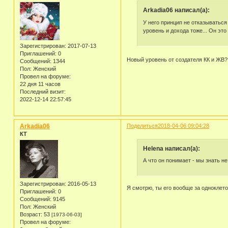
Arkadia06 написал(а):
У него принцип не отказываться 
уровень и дохода тоже... Он это
Зарегистрирован
: 2017-07-13
Приглашений:
0
Новый уровень от создателя КК и ЖВ
Сообщений:
1344
Пол:
Женский
Провел на форуме:
22 дня 11 часов
Последний визит:
2022-12-14 22:57:45
Arkadia06
Поделиться
2018-04-06 09:04:28
КТ
Helena написал(а):
А что он понимает - мы знать не
Зарегистрирован
: 2016-05-13
Я смотрю, ты его вообще за одноклето
Приглашений:
0
Сообщений:
9145
Пол:
Женский
Возраст:
53
[1973-06-03]
Провел на форуме: