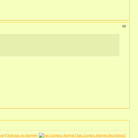
66
ум
|
Помощь по форуму