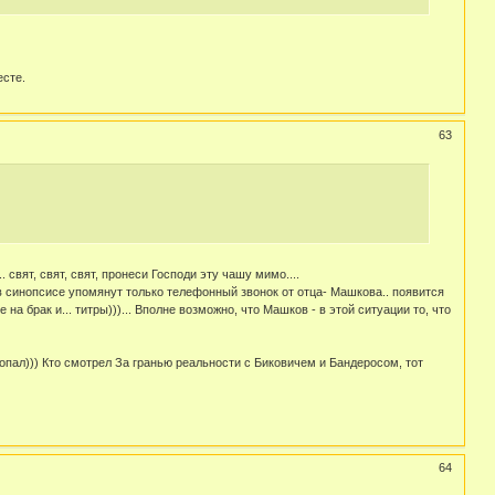
есте.
63
.... свят, свят, свят, пронеси Господи эту чашу мимо....
 в синопсисе упомянут только телефонный звонок от отца- Машкова.. появится
а брак и... титры)))... Вполне возможно, что Машков - в этой ситуации то, что
попал))) Кто смотрел За гранью реальности с Биковичем и Бандеросом, тот
64