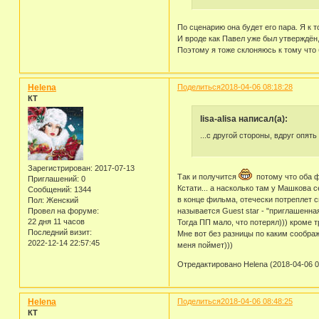
По сценарию она будет его пара. Я к 
И вроде как Павел уже был утверждё
Поэтому я тоже склоняюсь к тому что 
Helena
Поделиться
2018-04-06 08:18:28
КТ
lisa-alisa написал(а):
...с другой стороны, вдруг опять
Зарегистрирован
: 2017-07-13
Так и получится
потому что оба ф
Приглашений:
0
Кстати... а насколько там у Машкова 
Сообщений:
1344
в конце фильма, отечески потреплет сы
Пол:
Женский
Провел на форуме:
называется Guest star - "приглашенная
22 дня 11 часов
Тогда ПП мало, что потерял))) кроме т
Последний визит:
Мне вот без разницы по каким соображ
2022-12-14 22:57:45
меня поймет)))
Отредактировано Helena (2018-04-06 0
Helena
Поделиться
2018-04-06 08:48:25
КТ