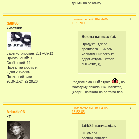
деньги на рекламу...
Поделиться
2018-04-05
38
tatik86
15:51:09
Участник
Helena написал(а):
Продукт.. где то
прочитала... Боюсь
Зарегистрирован
: 2017-05-12
холодильник открыть,
Приглашений:
0
вдруг оттуда Петров
Сообщений:
14
выскочит))))
Провел на форуме:
2 дня 20 часов
Последний визит:
2019-11-24 22:29:26
Разделяю данный страх
, но
молодому поколению нравится)
(сорри, немного не по теме все)
Поделиться
2018-04-05
39
Arkadia06
15:52:05
КТ
tatik86 написал(а):
Он умело
воспользовался