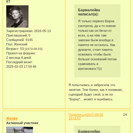
КТ
Бармалейка
написал(а):
Я только первого Борна
смотрела, да и то помню
только как он бегал от
Зарегистрирован
: 2016-05-13
Приглашений:
0
всех, а на чём там
Сообщений:
9145
завязки были вообще в
Пол:
Женский
памяти не осталось. Как
Возраст:
53
[1973-06-03]
думаете, стоит память
Провел на форуме:
освежать чтобы было
2 месяца 8 дней
больше оснований потом
Последний визит:
сравнивать и
2025-02-03 17:59:46
критиковать?)))
Я попыталась и забросила это
занятие. Тем более, как я понимаю,
сценарий будет свой, а не по
"Борну"... может и ошибаюсь.
Поделиться
2017-08-02
24
Женек
15:11:57
Активный участник
Бармалейка