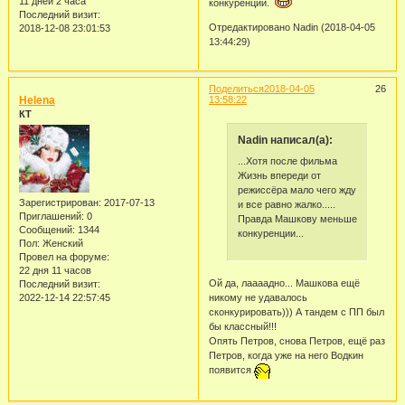
11 дней 2 часа
конкуренции.
Последний визит:
Отредактировано Nadin (2018-04-05
2018-12-08 23:01:53
13:44:29)
Поделиться
2018-04-05
26
Helena
13:58:22
КТ
Nadin написал(а):
...Хотя после фильма
Жизнь впереди от
режиссёра мало чего жду
Зарегистрирован
: 2017-07-13
и все равно жалко.....
Приглашений:
0
Правда Машкову меньше
Сообщений:
1344
конкуренции...
Пол:
Женский
Провел на форуме:
22 дня 11 часов
Ой да, лаааадно... Машкова ещё
Последний визит:
никому не удавалось
2022-12-14 22:57:45
сконкурировать))) А тандем с ПП был
бы классный!!!
Опять Петров, снова Петров, ещё раз
Петров, когда уже на него Водкин
появится