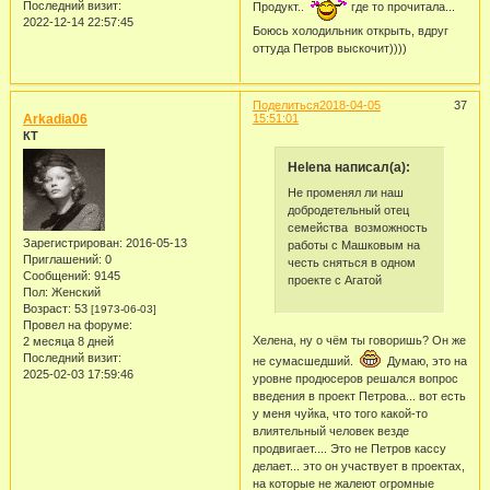
Последний визит:
Продукт..
где то прочитала...
2022-12-14 22:57:45
Боюсь холодильник открыть, вдруг
оттуда Петров выскочит))))
Поделиться
2018-04-05
37
Arkadia06
15:51:01
КТ
Helena написал(а):
Не променял ли наш
добродетельный отец
семейства возможность
Зарегистрирован
: 2016-05-13
работы с Машковым на
Приглашений:
0
честь сняться в одном
Сообщений:
9145
проекте с Агатой
Пол:
Женский
Возраст:
53
[1973-06-03]
Провел на форуме:
Хелена, ну о чём ты говоришь? Он же
2 месяца 8 дней
Последний визит:
не сумасшедший.
Думаю, это на
2025-02-03 17:59:46
уровне продюсеров решался вопрос
введения в проект Петрова... вот есть
у меня чуйка, что того какой-то
влиятельный человек везде
продвигает.... Это не Петров кассу
делает... это он участвует в проектах,
на которые не жалеют огромные