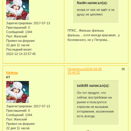
Nadin написал(а):
искра от них не идёт и за
душу не цепляют.
Зарегистрирован
: 2017-07-13
Приглашений:
0
ППКС...Фальшь фальшь
Сообщений:
1344
фальшь....хотя иногда красивая...у
Пол:
Женский
Козловского, не у Петрова...
Провел на форуме:
22 дня 11 часов
Последний визит:
2022-12-14 22:57:45
Поделиться
2018-04-05
36
Helena
15:46:32
КТ
tatik86 написал(а):
Он тот продукт, что
сейчас востребован на
рынке и пользуется
Зарегистрирован
: 2017-07-13
спросом не вызывая
Приглашений:
0
отторжения, исключения
Сообщений:
1344
есть всегда.
Пол:
Женский
Провел на форуме:
22 дня 11 часов