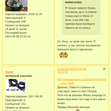
написал(а):
Я только первого Борна
смотрела, да и то помню
Зарегистрирован
: 2016-11-23
только как он бегал от
Приглашений:
0
всех, а на чём там
Сообщений:
645
завязки были вообще в
Провел на форуме:
памяти не осталось.
16 дней 11 часов
Последний визит:
2023-05-09 13:32:19
Ох Лена, ну прям про меня. Я
смеюсь, у нас многие восприятия
фильмов просто одинаковы
Поделиться
2018-04-05
25
Nadin
13:33:55
Активный участник
http://www.kinometro.ru/production/show
… oting_8095
Девочки, Павел в съёмках не
участвует, вместо него Петров.
Хотя после фильма Жизнь впереди от
Зарегистрирован
: 2017-09-28
режиссёра мало чего жду и все равно
Приглашений:
0
жалко.....
Сообщений:
251
Правда Машкову меньше
Провел на форуме: