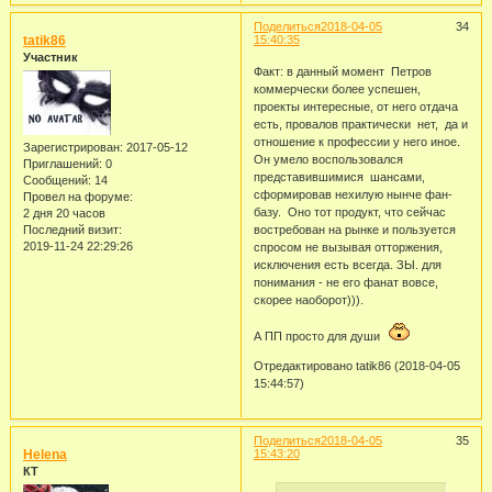
Поделиться
2018-04-05
34
tatik86
15:40:35
Участник
Факт: в данный момент Петров
коммерчески более успешен,
проекты интересные, от него отдача
есть, провалов практически нет, да и
отношение к профессии у него иное.
Зарегистрирован
: 2017-05-12
Он умело воспользовался
Приглашений:
0
представившимися шансами,
Сообщений:
14
сформировав нехилую нынче фан-
Провел на форуме:
базу. Оно тот продукт, что сейчас
2 дня 20 часов
Последний визит:
востребован на рынке и пользуется
2019-11-24 22:29:26
спросом не вызывая отторжения,
исключения есть всегда. ЗЫ. для
понимания - не его фанат вовсе,
скорее наоборот))).
А ПП просто для души
Отредактировано tatik86 (2018-04-05
15:44:57)
Поделиться
2018-04-05
35
Helena
15:43:20
КТ