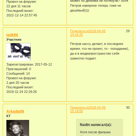
Может по денежке не потянули? Хотя
Провел на форуме:
Петров наверное теперь тоже не
22 дня 11 часов
дешёвый))))
Последний визит:
2022-12-14 22:57:45
Поделиться
2018-04-05
29
tatik86
14:33:25
Участник
Петров кассу делает, в последнее
время, что ни проект, то - попадание),
да и в медиапространстве себя
грамотно подает.
Зарегистрирован
: 2017-05-12
Приглашений:
0
Сообщений:
14
Провел на форуме:
2 дня 20 часов
Последний визит:
2019-11-24 22:29:26
Поделиться
2018-04-05
30
Arkadia06
15:19:00
КТ
Nadin написал(а):
Хотя после фильма