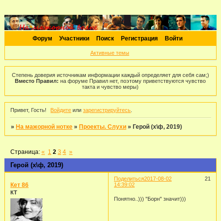
Форум
Участники
Поиск
Регистрация
Войти
Активные темы
Степень доверия источникам информации каждый определяет для себя сам;)
Вместо Правил:
на форуме Правил нет, поэтому приветствуются чувство
такта и чувство меры)
Привет, Гость!
Войдите
или
зарегистрируйтесь
.
»
На мажорной нотке
»
Проекты. Слухи
»
Герой (х\ф, 2019)
Страница:
«
1
2
3
4
»
Герой (х\ф, 2019)
Поделиться
2017-08-02
21
Кет 86
14:39:02
КТ
Понятно..))) "Борн" значит)))