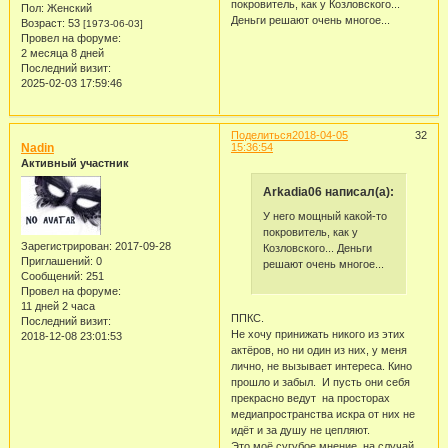
покровитель, как у Козловского...
Пол:
Женский
Деньги решают очень многое...
Возраст:
53
[1973-06-03]
Провел на форуме:
2 месяца 8 дней
Последний визит:
2025-02-03 17:59:46
Поделиться
2018-04-05
32
Nadin
15:36:54
Активный участник
Arkadia06 написал(а):
У него мощный какой-то
покровитель, как у
Зарегистрирован
: 2017-09-28
Козловского... Деньги
Приглашений:
0
решают очень многое...
Сообщений:
251
Провел на форуме:
11 дней 2 часа
ППКС.
Последний визит:
Не хочу принижать никого из этих
2018-12-08 23:01:53
актёров, но ни один из них, у меня
лично, не вызывает интереса. Кино
прошло и забыл. И пусть они себя
прекрасно ведут на просторах
медиапространства искра от них не
идёт и за душу не цепляют.
Это моё сугубое мнение, на случай