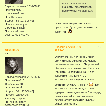
представившимися
Зарегистрирован
: 2016-05-13
шансами, сформировав
Приглашений:
0
нехилую нынче фан-базу.
Сообщений:
9145
Пол:
Женский
Возраст:
53
[1973-06-03]
да не фанзоны решают, в каких
Провел на форуме:
проектах он будет участвовать, а в
2 месяца 8 дней
Последний визит:
каких нет.
2025-02-03 17:59:46
Поделиться
2018-04-05
40
Arkadia06
15:56:04
КТ
О влиятельном человеке у меня
окончательно оформилась мысль
после информации, что Петров свой
сборник стихов выпустил... Вы меня
извините, но для этого, как и для
концертов типа того, что у
Зарегистрирован
: 2016-05-13
Козловского был, нужны и связи
Приглашений:
0
Сообщений:
9145
соответствующие, и деньги
Про
Пол:
Женский
Козловского слили инфу, кто его
Возраст:
53
[1973-06-03]
курирует, кто продвигает в Голливуде,
Провел на форуме:
думаю, и про Петрова рано или
2 месяца 8 дней
поздно, станет известно широкой
Последний визит:
общественности...
2025-02-03 17:59:46