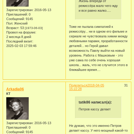
Жизнь впереди от
режиссёра мало чего жду
Зарегистрирован
: 2016-05-13
и все равно жалко.....
Приглашений:
0
Сообщений:
9145
Пол:
Женский
Тоже не пылала симпатией к
Возраст:
53
[1973-06-03]
режиссёру... ни в одном его фильме и
Провел на форуме:
сериале не чувствовала химии между
2 месяца 8 дней
любовными парами, проработанности
Последний визит:
2025-02-03 17:59:46
деталей... но Герой давал
возможность Павлу выйти на новый
уровень. Работа с Машковым - это
уже сама по себе очень хорошая
школа... жаль, что не случится этого в
ближайшее время....
Поделиться
2018-04-05
31
Arkadia06
15:22:28
КТ
tatik86 написал(а):
Петров кассу делает
Зарегистрирован
: 2016-05-13
Не думаю, что это именно Петров
Приглашений:
0
делает кассу. У него мощный какой-то
Сообщений:
9145