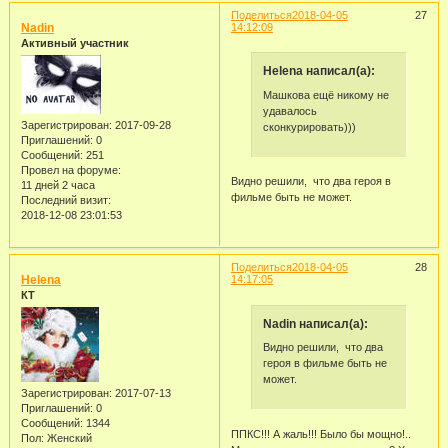
Поделиться
2018-04-05
27
Nadin
14:12:09
Активный участник
Helena написал(а):
Машкова ещё никому не
удавалось
Зарегистрирован
: 2017-09-28
сконкурировать)))
Приглашений:
0
Сообщений:
251
Провел на форуме:
Видно решили, что два героя в
11 дней 2 часа
фильме быть не может.
Последний визит:
2018-12-08 23:01:53
Поделиться
2018-04-05
28
Helena
14:17:05
КТ
Nadin написал(а):
Видно решили, что два
героя в фильме быть не
может.
Зарегистрирован
: 2017-07-13
Приглашений:
0
Сообщений:
1344
ППКС!!! А жаль!!! Было бы мощно!..
Пол:
Женский