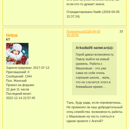
если кто-то думает иначе.
Отредактировано Nadin (2018-04-05
15:37:24)
Поделиться
2018-04-05
33
Helena
15:39:56
КТ
Arkadia06 написал(а):
Герой давал возможность
Павлу выйти на новый
уровень. Работа с
Зарегистрирован
: 2017-07-13
Машковым - это уже
Приглашений:
0
сама по себе очень
Сообщений:
1344
хорошая школа... жаль,
Пол:
Женский
что не случится этого в
Провел на форуме:
ближайшее время....
22 дня 11 часов
Последний визит:
2022-12-14 22:57:45
Тань, буду рада, если опровергнешь..
Не променял ли наш добродетельный
отец семейства возможность работы
с Машковым на честь сняться в
одном проекте с Агатой?