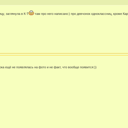
цу, заглянула в К-Т
там про него написано:) про девчонок одноклассниц, кроме Кари
ока ещё не появлялась на фото и не факт, что вообще появится:))