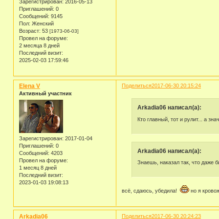
Зарегистрирован
: 2016-05-13
Приглашений:
0
Сообщений:
9145
Пол:
Женский
Возраст:
53
[1973-06-03]
Провел на форуме:
2 месяца 8 дней
Последний визит:
2025-02-03 17:59:46
Elena V
Поделиться
2017-06-30 20:15:24
Активный участник
Arkadia06 написал(а):
Кто главный, тот и рулит... а з
Зарегистрирован
: 2017-01-04
Приглашений:
0
Arkadia06 написал(а):
Сообщений:
4203
Провел на форуме:
Знаешь, наказал так, что даже 
1 месяц 8 дней
Последний визит:
2023-01-03 19:08:13
всё, сдаюсь, убедила!
но я крово
Arkadia06
Поделиться
2017-06-30 20:24:23