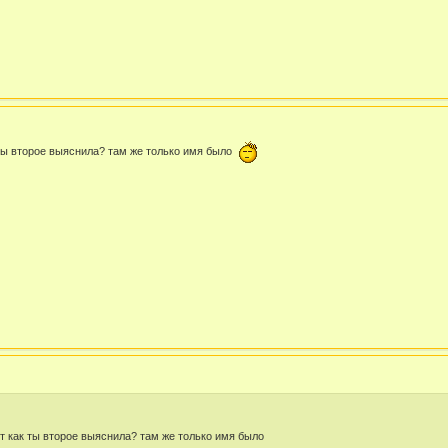
к ты второе выяснила? там же только имя было
от как ты второе выяснила? там же только имя было