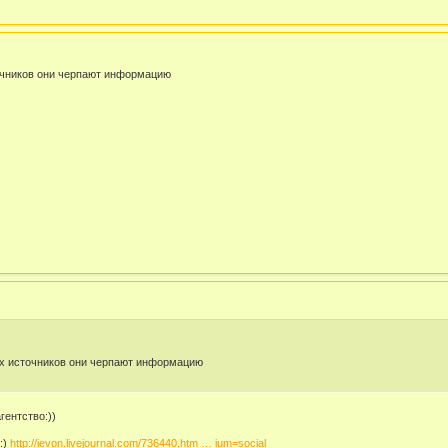
точников они черпают информацию
ких источников они черпают информацию
гентство:))
:)
http://ievon.livejournal.com/736440.htm … ium=social