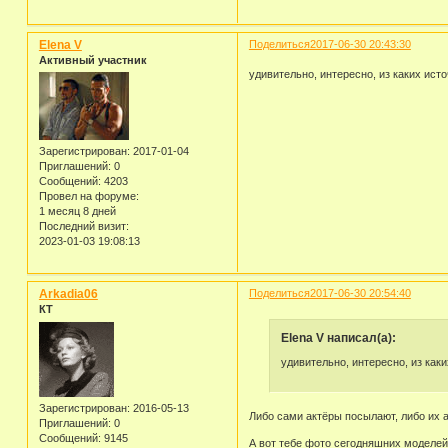
Elena V
Поделиться
2017-06-30 20:43:30
Активный участник
удивительно, интересно, из каких ис
Зарегистрирован
: 2017-01-04
Приглашений:
0
Сообщений:
4203
Провел на форуме:
1 месяц 8 дней
Последний визит:
2023-01-03 19:08:13
Arkadia06
Поделиться
2017-06-30 20:54:40
КТ
Elena V написал(а):
удивительно, интересно, из ка
Зарегистрирован
: 2016-05-13
Либо сами актёры посылают, либо их а
Приглашений:
0
Сообщений:
9145
А вот тебе фото сегодняшних моделей