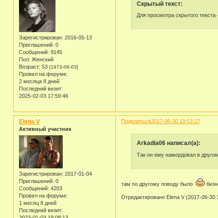
Скрытый текст:
Для просмотра скрытого текста 
Зарегистрирован
: 2016-05-13
Приглашений:
0
Сообщений:
9145
Пол:
Женский
Возраст:
53
[1973-06-03]
Провел на форуме:
2 месяца 8 дней
Последний визит:
2025-02-03 17:59:46
Elena V
Поделиться
2017-06-30 19:53:27
Активный участник
Arkadia06 написал(а):
Так он ему намордовал в другом
Зарегистрирован
: 2017-01-04
Приглашений:
0
там по другому поводу было
бизн
Сообщений:
4203
Провел на форуме:
Отредактировано Elena V (2017-06-30 1
1 месяц 8 дней
Последний визит:
2023-01-03 19:08:13