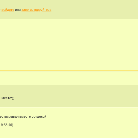
-
войдите
или
зарегистрируйтесь
.
 месте:))
ес вырывал вместе со щекой
9:58:46)