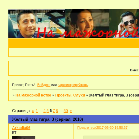
Вмес
Привет, Гость!
Войдите
или
зарегистрируйтесь
.
»
На мажорной нотке
»
Проекты. Слухи
»
Желтый глаз тигра, 3 (сери
Страница:
«
1
…
4
5
6
7
8
…
50
»
Желтый глаз тигра, 3 (сериал, 2018)
Arkadia06
Поделиться
2017-06-30 19:50:37
КТ