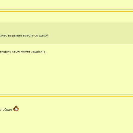
изнес вырывал вместе со щекой
и женщину свою может защитить.
с отобрал