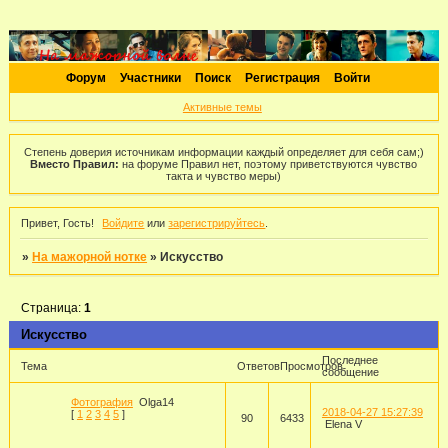
Форум
Участники
Поиск
Регистрация
Войти
Активные темы
Степень доверия источникам информации каждый определяет для себя сам;)
Вместо Правил:
на форуме Правил нет, поэтому приветствуются чувство
такта и чувство меры)
Привет, Гость!
Войдите
или
зарегистрируйтесь
.
»
На мажорной нотке
»
Искусство
Страница:
1
Искусство
Последнее
Тема
Ответов
Просмотров
сообщение
Фотография
Olga14
2018-04-27 15:27:39
[
1
2
3
4
5
]
90
6433
Elena V