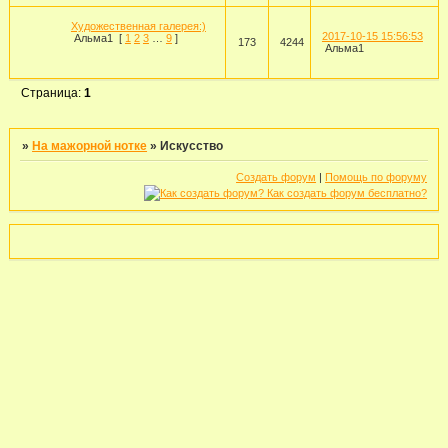
Художественная галерея:)
2017-10-15 15:56:53
Альма1
[
1
2
3
…
9
]
173
4244
Альма1
Страница:
1
»
На мажорной нотке
»
Искусство
Создать форум
|
Помощь по форуму