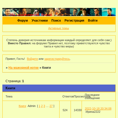
Форум
Участники
Поиск
Регистрация
Войти
Активные темы
Степень доверия источникам информации каждый определяет для себя сам;)
Вместо Правил:
на форуме Правил нет, поэтому приветствуются чувство
такта и чувство меры)
Привет, Гость!
Войдите
или
зарегистрируйтесь
.
»
На мажорной нотке
»
Книги
Страница:
1
Книги
Последнее
Тема
Ответов
Просмотров
сообщение
Книги
Admin
[
1
2
3
…
27
]
2022-10-18 20:34:08
524
14330
Ирина2222